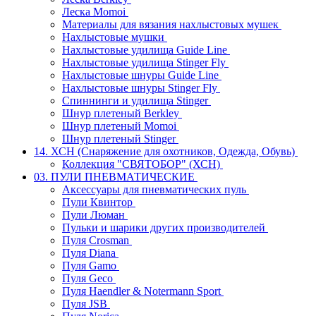
Леска Momoi
Материалы для вязания нахлыстовых мушек
Нахлыстовые мушки
Нахлыстовые удилища Guide Line
Нахлыстовые удилища Stinger Fly
Нахлыстовые шнуры Guide Line
Нахлыстовые шнуры Stinger Fly
Спиннинги и удилища Stinger
Шнур плетеный Berkley
Шнур плетеный Momoi
Шнур плетеный Stinger
14. ХСН (Снаряжение для охотников, Одежда, Обувь)
Коллекция "СВЯТОБОР" (ХСН)
03. ПУЛИ ПНЕВМАТИЧЕСКИЕ
Аксессуары для пневматических пуль
Пули Квинтор
Пули Люман
Пульки и шарики других производителей
Пуля Crosman
Пуля Diana
Пуля Gamo
Пуля Geco
Пуля Haendler & Notermann Sport
Пуля JSB