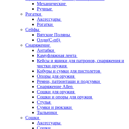
Механические
Ручные
Рогатки
Аксессуары
Рогатки
Сейфы
Вятские Поляны
Олди(С-пб)
Снаряжение
Антабки
Камуфляжная лента
Кейсы и ящики для патронов, снаряжения и
чистки оружия
Кобуры и сумки для пистолетов
Опоры для оружия
Ремни, патронташи и подсумки
Снаряжение Allen
Сошки для оружия
Сошки и опоры для оружия
Стулья
Сумки и рюкзаки
Тыльники
Сошки
Аксессуары
Сошки