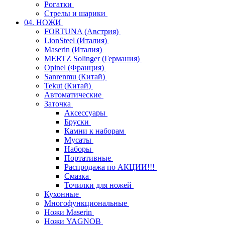
Рогатки
Стрелы и шарики
04. НОЖИ
FORTUNA (Австрия)
LionSteel (Италия)
Maserin (Италия)
MERTZ Solinger (Германия)
Opinel (Франция)
Sanrenmu (Китай)
Tekut (Китай)
Автоматические
Заточка
Аксессуары
Бруски
Камни к наборам
Мусаты
Наборы
Портативные
Распродажа по АКЦИИ!!!
Смазка
Точилки для ножей
Кухонные
Многофункциональные
Ножи Maserin
Ножи YAGNOB