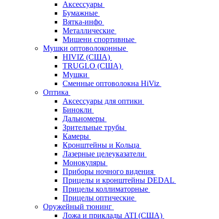
Аксессуары
Бумажные
Вятка-инфо
Металлические
Мишени спортивные
Мушки оптоволоконные
HIVIZ (США)
TRUGLO (США)
Мушки
Сменные оптоволокна HiViz
Оптика
Аксессуары для оптики
Бинокли
Дальномеры
Зрительные трубы
Камеры
Кронштейны и Кольца
Лазерные целеуказатели
Монокуляры
Приборы ночного видения
Прицелы и кронштейны DEDAL
Прицелы коллиматорные
Прицелы оптические
Оружейный тюнинг
Ложа и приклады ATI (США)