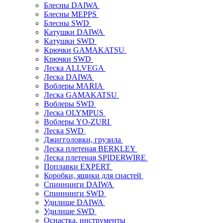
Блесны DAIWA
Блесны MEPPS
Блесны SWD
Катушки DAIWA
Катушки SWD
Крючки GAMAKATSU
Крючки SWD
Леска ALLVEGA
Леска DAIWA
Воблеры MARIA
Леска GAMAKATSU
Воблеры SWD
Леска OLYMPUS
Воблеры YO-ZURI
Леска SWD
Джигголовки, грузила
Леска плетеная BERKLEY
Леска плетеная SPIDERWIRE
Поплавки EXPERT
Коробки, ящики для снастей
Спиннинги DAIWA
Спиннинги SWD
Удилище DAIWA
Удилище SWD
Оснастка, инструменты