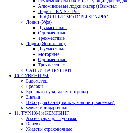
Ремкомплекты и комплектующие для лодок
Алюминиевые лодки (катера) Вымпел
Лодки ПВХ Sea-Pro
ЛОДОЧНЫЕ МОТОРЫ SEA-PRO
Лодки (Уфа)
Двухместные
Одноместные
Трехместные
Лодки (Ярославль)
Двухместные
Моторные
Одноместные
Трехместные
САНКИ-ВАТРУШКИ
10. СУВЕНИРЫ
Барометры
Брелоки
Брелоки (пуля, макет патрона)
Значки
Набор для бани (шапки, коврики, варежки)
Фляжки подарочные
11. ТУРИЗМ и КЕМПИНГ
Аксессуары для туризма
Веревка
Жилеты страховочные