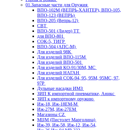
01.Запасные части для Оружия
ВПО-102М (ВЕПРЬ-ХАНТЕР), ВПО-105,
ВПО-123 (ВЕПРЬ)
ВПО-205 (Вепрь-12)
СВТ
ВПО-501 (Лидер) ТТ
для ВПО-801
СОК-5, ТИГР
ВПО-504 (АПС-М)
Для изделий 98К
Для изделий ВПО-115М
Для изделий ВПО-501
Для изделий КО-91/30М, МС
Для изделий НАГАН
Для изделий СОК-94, 95, 95М, 95МС, 97,
97Р
Дульные насадки ИМЗ
ЗИП К импортной пневматике, Аникс
ЗИП к импортному оружию
Иж-18, Иж-18ЕМ-М
Иж-27М, Иж-27ЕМ
Магазины CZ
МЦМ (Пистолет Марголина)
Иж-39, Иж-58, Иж-12, Иж-54,