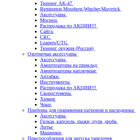
Тюнинг АК-47
Remington,Mossberg,Wincher,Maverick
Аксессуары
Мосина
Распродажа по АКЦИИ!!!
Сайга
СКС
Leapers/UTG
Тюнинг оружия (Россия)
Охотничьи аксессуары
Аксессуары
Амортизаторы на приклад
Амортизаторы наплечные
Антабки
Инструменты
Распродажа по АКЦИИ!!!
Скоростемеры
Химия
Чоки
Приборы для снаряжения патронов и расходники
Аксессуары
Гильза, капсюль, пыжи, пуля, дробь
Литье
Машинки
Приспособления для запуска тарелочек