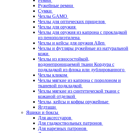
Ремни
Ружейные ремни
Сумки
Чехлы GAMO
Чехлы для оптических прицелов
Чехлы для оружия
Чехлы для оружия из капрона с прокладкой
из пенополиэтилена
Чехлы и кейсы для оружия Allen
Чехлы и футляры ружейные из натуральной
кожи
Чехлы из износостойкой,
водонепроницаемой ткани Кордура с
подкладкой из флока или дублированного
Чехлы кликом
Чехлы мягкие из капрона с поролоном и
тканевой подкладкой
Чехлы мягкие из синтетической ткани с
кожаной отделкой
Чехлы, кейсы и кофры оружейные
Ягдташи
Ящики и боксы
Для аксессуаров
Для гладкоствольных патронов
Для нарезных патронов