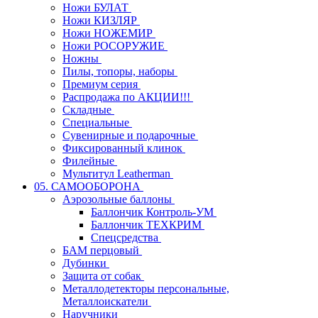
Ножи БУЛАТ
Ножи КИЗЛЯР
Ножи НОЖЕМИР
Ножи РОСОРУЖИЕ
Ножны
Пилы, топоры, наборы
Премиум серия
Распродажа по АКЦИИ!!!
Складные
Специальные
Сувенирные и подарочные
Фиксированный клинок
Филейные
Мультитул Leatherman
05. САМООБОРОНА
Аэрозольные баллоны
Баллончик Контроль-УМ
Баллончик ТЕХКРИМ
Спецсредства
БАМ перцовый
Дубинки
Защита от собак
Металлодетекторы персональные,
Металлоискатели
Наручники