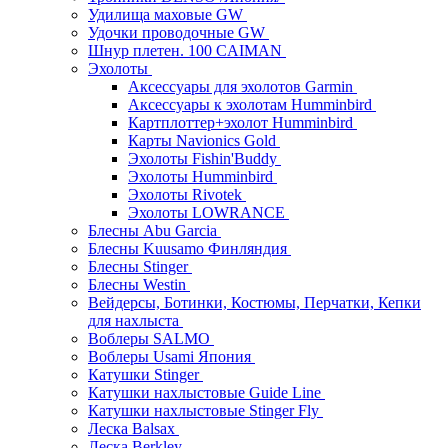
Удилища маховые GW
Удочки проводочные GW
Шнур плетен. 100 CAIMAN
Эхолоты
Аксессуары для эхолотов Garmin
Аксессуары к эхолотам Humminbird
Картплоттер+эхолот Humminbird
Карты Navionics Gold
Эхолоты Fishin'Buddy
Эхолоты Humminbird
Эхолоты Rivotek
Эхолоты LOWRANCE
Блесны Abu Garcia
Блесны Kuusamo Финляндия
Блесны Stinger
Блесны Westin
Вейдерсы, Ботинки, Костюмы, Перчатки, Кепки
для нахлыста
Воблеры SALMO
Воблеры Usami Япония
Катушки Stinger
Катушки нахлыстовые Guide Line
Катушки нахлыстовые Stinger Fly
Леска Balsax
Леска Berkley