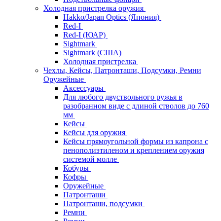
Холодная пристрелка оружия
Hakko/Japan Optics (Япония)
Red-I
Red-I (ЮАР)
Sightmark
Sightmark (США)
Холодная пристрелка
Чехлы, Кейсы, Патронташи, Подсумки, Ремни
Оружейные
Аксессуары
Для любого двуствольного ружья в
разобранном виде с длиной стволов до 760
мм
Кейсы
Кейсы для оружия
Кейсы прямоугольной формы из капрона с
пенополиэтиленом и креплением оружия
системой молле
Кобуры
Кофры
Оружейные
Патронташи
Патронташи, подсумки
Ремни