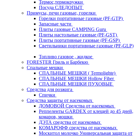
Термос,термокружки
Посуда СЛЕДОПЫТ
Примусы, печи газовые, горелки
Горелки портативные газовые (PF-GTP)
Запасные части
Плиты газовые CAMPING Guru
Плиты настольные газовые (PF-GST)
Плиты портативные газовые (PF-GSP)
Светильники портативные газовые (PF-GLP)
Топливо газовое , жидкое
FORESTER Гриль и Барбекю
Спальные мешки
СПАЛЬНЫЕ МЕШКИ ( Termolighte)
СПАЛЬНЫЕ МЕШКИ Hollow Fiber
СПАЛЬНЫЕ МЕШКИ ПУХОВЫЕ
Средства для розжига
Спички
Средства защиты от насекомых
ДОМОВОЙ Средства от насекомых
Реппеленты GARDEX от клещей до 45 дней,
комаров, мошки
ДЭТА средства от насекомых
КОМАРОФФ средства от насекомых
Москитол молочко Универсальная защита от