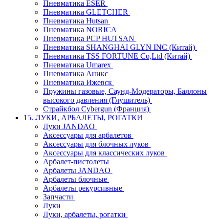
Пневматика ESER
Пневматика GLETCHER
Пневматика Hutsan
Пневматика NORICA
Пневматика PCP HUTSAN
Пневматика SHANGHAI GLYN INC (Китай)
Пневматика TSS FORTUNE Co,Ltd (Китай)
Пневматика Umarex
Пневматика Аникс
Пневматика Ижевск
Пружины газовые, Саунд-Модераторы, Баллоны
высокого давления (Глушитель)
Страйкбол Cybergun (Франция)
15. ЛУКИ, АРБАЛЕТЫ, РОГАТКИ
Луки JANDAO
Аксессуары для арбалетов
Аксессуары для блочных луков
Аксессуары для классических луков
Арбалет-пистолеты
Арбалеты JANDAO
Арбалеты блочные
Арбалеты рекурсивные
Запчасти
Луки
Луки, арбалеты, рогатки