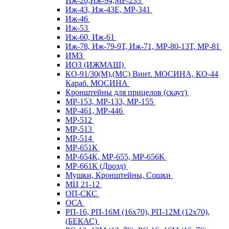
Иж-26,Иж-94,МР-233
Иж-43, Иж-43Е, МР-341
Иж-46
Иж-53
Иж-60, Иж-61
Иж-78, Иж-79-9Т, Иж-71, МР-80-13Т, МР-81
ИМЗ
ИОЗ (ИЖМАШ)
КО-91/30(М),(МС) Винт. МОСИНА, КО-44
Караб. МОСИНА
Кронштейны для прицелов (скаут)
МР-153, МР-133, МР-155
МР-461, МР-446
МР-512
МР-513
МР-514
МР-651К
МР-654К, МР-655, МР-656К
МР-661К (Дрозд)
Мушки, Кронштейны, Сошки
МЦ 21-12
ОП-СКС
ОСА
РП-16, РП-16М (16х70), РП-12М (12х70),
(БЕКАС)