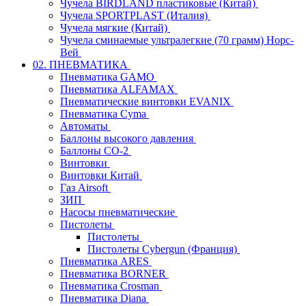
Чучела BIRDLAND пластиковые (Китай)
Чучела SPORTPLAST (Италия)
Чучела мягкие (Китай)
Чучела сминаемые ультралегкие (70 грамм) Норс-
Вей
02. ПНЕВМАТИКА
Пневматика GAMO
Пневматика ALFAMAX
Пневматические винтовки EVANIX
Пневматика Cyma
Автоматы
Баллоны высокого давления
Баллоны СО-2
Винтовки
Винтовки Китай
Газ Airsoft
ЗИП
Насосы пневматические
Пистолеты
Пистолеты
Пистолеты Cybergun (Франция)
Пневматика ARES
Пневматика BORNER
Пневматика Crosman
Пневматика Diana