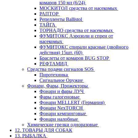
комаров 150 мл (6/24)
МОСКИТОЛ средства от насекомых
РАПТОР
Репелленты Ballistol
ТАЙГА
ТОРНАДО средства от насекомых
ФУМИТОКС Аэрозоли и спреи от
насекомых
ФУМИТОКС спирали красные (двойного
действия) 15шт. (60)
Браслеты от комаров BUG STOP
РЕФТАМИД
Средства подачи сигналов SOS
Пиротехника
Сигнальное Оружие
Фонари, Фары, Прожекторы
Фонари и фары ЛУЧ
Фары галогеновые
Фонари MELLERT (Германия)
Фонари NexTORCH
Фонари кемпинговые
Фонари налобные
Химические грелки одноразовые
12. ТОВАРЫ ДЛЯ СОБАК
13. РЫБАЛКА