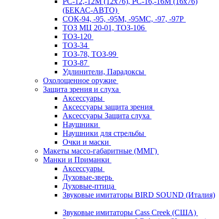
РС-12,-12М (12х76), РС-16,-16М (16х76)
(БЕКАС-АВТО)
СОК-94, -95, -95М, -95МС, -97, -97Р
ТОЗ МЦ 20-01, ТОЗ-106
ТОЗ-120
ТОЗ-34
ТОЗ-78, ТОЗ-99
ТОЗ-87
Удлинители, Парадоксы
Охолощенное оружие
Защита зрения и слуха
Аксессуары
Аксессуары защита зрения
Аксессуары Защита слуха
Наушники
Наушники для стрельбы
Очки и маски
Макеты массо-габаритные (ММГ)
Манки и Приманки
Аксессуары
Духовые-зверь
Духовые-птица
Звуковые имитаторы BIRD SOUND (Италия)
Звуковые имитаторы Cass Creek (США)