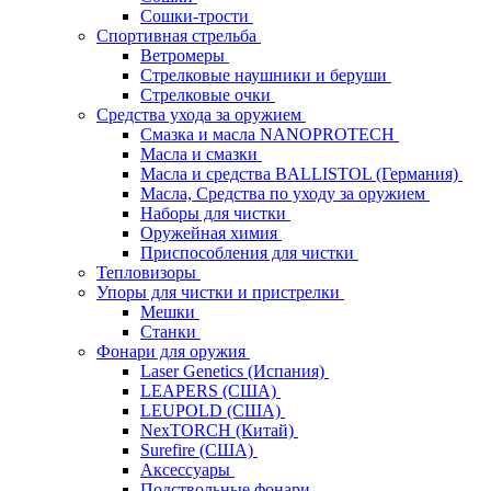
Сошки-трости
Спортивная стрельба
Ветромеры
Стрелковые наушники и беруши
Стрелковые очки
Средства ухода за оружием
Смазка и масла NANOPROTECH
Масла и смазки
Масла и средства BALLISTOL (Германия)
Масла, Средства по уходу за оружием
Наборы для чистки
Оружейная химия
Приспособления для чистки
Тепловизоры
Упоры для чистки и пристрелки
Мешки
Станки
Фонари для оружия
Laser Genetics (Испания)
LEAPERS (США)
LEUPOLD (США)
NexTORCH (Китай)
Surefire (США)
Аксессуары
Подствольные фонари