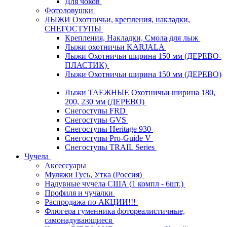
Для чоков
Фотоловушки
ЛЫЖИ Охотничьи, крепления, накладки,
СНЕГОСТУПЫ
Крепления, Накладки, Смола для лыж
Лыжи охотничьи KARJALA
Лыжи Охотничьи ширина 150 мм (ДЕРЕВО-
ПЛАСТИК)
Лыжи Охотничьи ширина 150 мм (ДЕРЕВО)
Лыжи ТАЕЖНЫЕ Охотничьи ширина 180,
200, 230 мм (ДЕРЕВО)
Снегоступы FRD
Снегоступы GVS
Снегоступы Heritage 930
Снегоступы Pro-Guide V
Снегоступы TRAIL Series
Чучела
Аксессуары
Муляжи Гусь, Утка (Россия)
Надувные чучела США (1 компл - 6шт.)
Профиля и чучалки
Распродажа по АКЦИИ!!!
Флюгера гуменника фотореалистичные,
самонадувающиеся