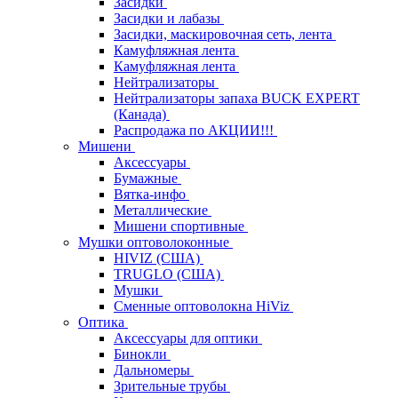
Засидки
Засидки и лабазы
Засидки, маскировочная сеть, лента
Камуфляжная лента
Камуфляжная лента
Нейтрализаторы
Нейтрализаторы запаха BUCK EXPERT
(Канада)
Распродажа по АКЦИИ!!!
Мишени
Аксессуары
Бумажные
Вятка-инфо
Металлические
Мишени спортивные
Мушки оптоволоконные
HIVIZ (США)
TRUGLO (США)
Мушки
Сменные оптоволокна HiViz
Оптика
Аксессуары для оптики
Бинокли
Дальномеры
Зрительные трубы