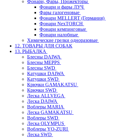
Фонари, Фары, Прожекторы
Фонари и фары ЛУЧ
Фары галогеновые
Фонари MELLERT (Германия)
Фонари NexTORCH
Фонари кемпинговые
Фонари налобные
Химические грелки одноразовые
12. ТОВАРЫ ДЛЯ СОБАК
13. РЫБАЛКА
Блесны DAIWA
Блесны MEPPS
Блесны SWD
Катушки DAIWA
Катушки SWD
Крючки GAMAKATSU
Крючки SWD
Леска ALLVEGA
Леска DAIWA
Воблеры MARIA
Леска GAMAKATSU
Воблеры SWD
Леска OLYMPUS
Воблеры YO-ZURI
Леска SWD