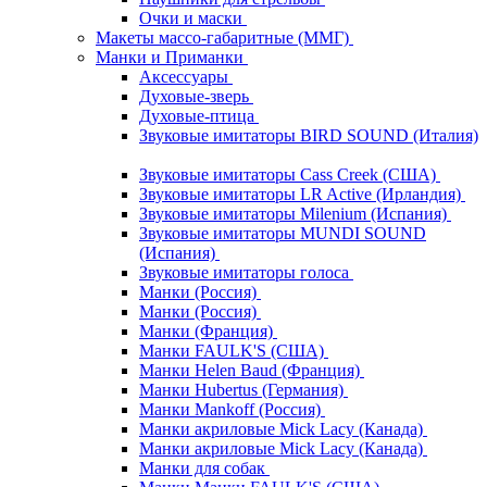
Очки и маски
Макеты массо-габаритные (ММГ)
Манки и Приманки
Аксессуары
Духовые-зверь
Духовые-птица
Звуковые имитаторы BIRD SOUND (Италия)
Звуковые имитаторы Cass Creek (США)
Звуковые имитаторы LR Active (Ирландия)
Звуковые имитаторы Milenium (Испания)
Звуковые имитаторы MUNDI SOUND
(Испания)
Звуковые имитаторы голоса
Манки (Россия)
Манки (Россия)
Манки (Франция)
Манки FAULK'S (США)
Манки Helen Baud (Франция)
Манки Hubertus (Германия)
Манки Mankoff (Россия)
Манки акриловые Mick Lacy (Канада)
Манки акриловые Mick Lacy (Канада)
Манки для собак