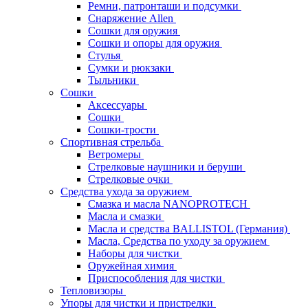
Ремни, патронташи и подсумки
Снаряжение Allen
Сошки для оружия
Сошки и опоры для оружия
Стулья
Сумки и рюкзаки
Тыльники
Сошки
Аксессуары
Сошки
Сошки-трости
Спортивная стрельба
Ветромеры
Стрелковые наушники и беруши
Стрелковые очки
Средства ухода за оружием
Смазка и масла NANOPROTECH
Масла и смазки
Масла и средства BALLISTOL (Германия)
Масла, Средства по уходу за оружием
Наборы для чистки
Оружейная химия
Приспособления для чистки
Тепловизоры
Упоры для чистки и пристрелки