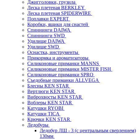
Джигголовки, грузила
Леска плетеная BERKLEY
Леска плетеная SPIDERWIRE
Поплавки EXPERT
Коробки, ящики для снастей
Спиннинги DAIWA
Спиннинги SWD
Удилище DAIWA
Удилище SWD
Оснастка, инструменты
Прикормка и ароматизаторы
Силиконовые приманки MANNS
Силиконовые приманки MISTER FISH
Силиконовые приманки SPRO
Съедобные приманки ALLVEGA
Блесны KEN STAR
Вертлюги KEN STAR
Виброхвосты KEN STAR
Воблеры KEN STAR
Катушки RYOBI
Катушки TICA
Крючки KEN STAR
Ледобуры
Ледобур ЛШ - 3 (с центральным сверлением)
130мм