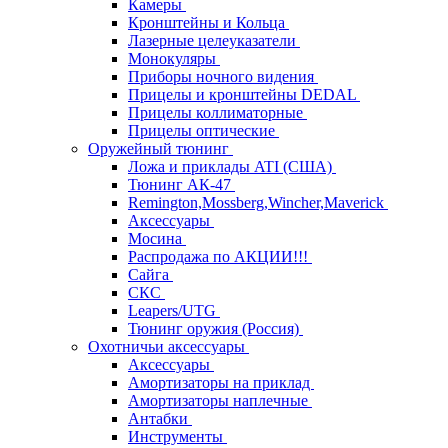
Камеры
Кронштейны и Кольца
Лазерные целеуказатели
Монокуляры
Приборы ночного видения
Прицелы и кронштейны DEDAL
Прицелы коллиматорные
Прицелы оптические
Оружейный тюнинг
Ложа и приклады ATI (США)
Тюнинг АК-47
Remington,Mossberg,Wincher,Maverick
Аксессуары
Мосина
Распродажа по АКЦИИ!!!
Сайга
СКС
Leapers/UTG
Тюнинг оружия (Россия)
Охотничьи аксессуары
Аксессуары
Амортизаторы на приклад
Амортизаторы наплечные
Антабки
Инструменты