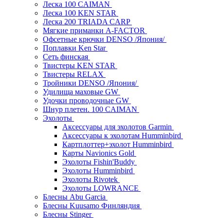
Леска 100 CAIMAN
Леска 100 KEN STAR
Леска 200 TRIADA CARP
Мягкие приманки A-FACTOR
Офсетные крючки DENSO /Япония/
Поплавки Ken Star
Сеть финская
Твистеры KEN STAR
Твистеры RELAX
Тройники DENSO /Япония/
Удилища маховые GW
Удочки проводочные GW
Шнур плетен. 100 CAIMAN
Эхолоты
Аксессуары для эхолотов Garmin
Аксессуары к эхолотам Humminbird
Картплоттер+эхолот Humminbird
Карты Navionics Gold
Эхолоты Fishin'Buddy
Эхолоты Humminbird
Эхолоты Rivotek
Эхолоты LOWRANCE
Блесны Abu Garcia
Блесны Kuusamo Финляндия
Блесны Stinger