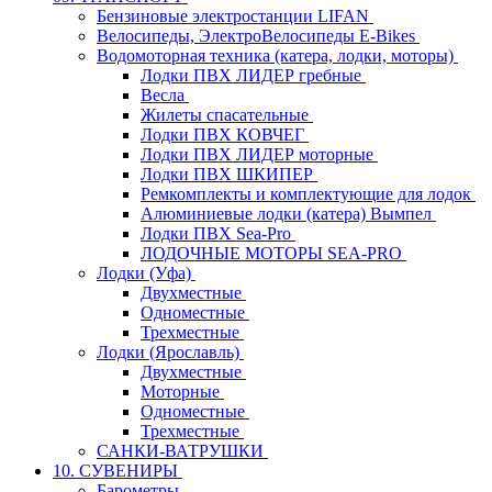
Бензиновые электростанции LIFAN
Велосипеды, ЭлектроВелосипеды E-Bikes
Водомоторная техника (катера, лодки, моторы)
Лодки ПВХ ЛИДЕР гребные
Весла
Жилеты спасательные
Лодки ПВХ КОВЧЕГ
Лодки ПВХ ЛИДЕР моторные
Лодки ПВХ ШКИПЕР
Ремкомплекты и комплектующие для лодок
Алюминиевые лодки (катера) Вымпел
Лодки ПВХ Sea-Pro
ЛОДОЧНЫЕ МОТОРЫ SEA-PRO
Лодки (Уфа)
Двухместные
Одноместные
Трехместные
Лодки (Ярославль)
Двухместные
Моторные
Одноместные
Трехместные
САНКИ-ВАТРУШКИ
10. СУВЕНИРЫ
Барометры