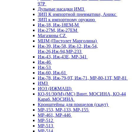
97Р
Дульные насадки ИМЗ
ЗИП К импортной пневматике, Аникс
ЗИП к импортному оружию
Иж-18, Иж-18ЕМ-М
Иж-27М, Иж-27ЕМ
Магазины CZ
МЦМ (Пистолет Марголина)
Иж-39, Иж-58, Иж-12, Иж-54,
Иж-26,Иж-94,МР-233
Иж-43, Иж-43Е, МР-341
Иж-46
Иж-53
Иж-60, Иж-61
Иж-78, Иж-79-9Т, Иж-71, МР-80-13Т, МР-81
ИМЗ
ИОЗ (ИЖМАШ)
КО-91/30(М),(МС) Винт. МОСИНА, КО-44
Караб. МОСИНА
Кронштейны для прицелов (скаут)
МР-153, МР-133, МР-155
МР-461, МР-446
МР-512
МР-513
МР-514