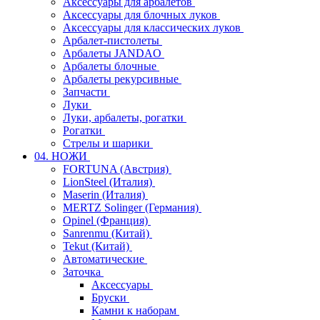
Аксессуары для арбалетов
Аксессуары для блочных луков
Аксессуары для классических луков
Арбалет-пистолеты
Арбалеты JANDAO
Арбалеты блочные
Арбалеты рекурсивные
Запчасти
Луки
Луки, арбалеты, рогатки
Рогатки
Стрелы и шарики
04. НОЖИ
FORTUNA (Австрия)
LionSteel (Италия)
Maserin (Италия)
MERTZ Solinger (Германия)
Opinel (Франция)
Sanrenmu (Китай)
Tekut (Китай)
Автоматические
Заточка
Аксессуары
Бруски
Камни к наборам