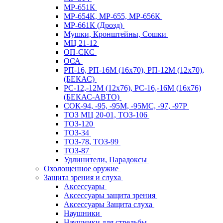
МР-651К
МР-654К, МР-655, МР-656К
МР-661К (Дрозд)
Мушки, Кронштейны, Сошки
МЦ 21-12
ОП-СКС
ОСА
РП-16, РП-16М (16х70), РП-12М (12х70),
(БЕКАС)
РС-12,-12М (12х76), РС-16,-16М (16х76)
(БЕКАС-АВТО)
СОК-94, -95, -95М, -95МС, -97, -97Р
ТОЗ МЦ 20-01, ТОЗ-106
ТОЗ-120
ТОЗ-34
ТОЗ-78, ТОЗ-99
ТОЗ-87
Удлинители, Парадоксы
Охолощенное оружие
Защита зрения и слуха
Аксессуары
Аксессуары защита зрения
Аксессуары Защита слуха
Наушники
Наушники для стрельбы