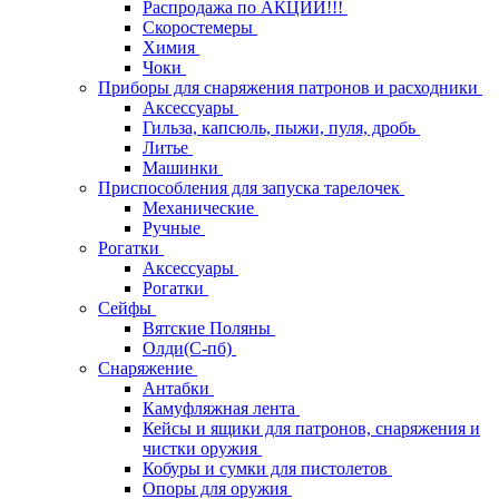
Распродажа по АКЦИИ!!!
Скоростемеры
Химия
Чоки
Приборы для снаряжения патронов и расходники
Аксессуары
Гильза, капсюль, пыжи, пуля, дробь
Литье
Машинки
Приспособления для запуска тарелочек
Механические
Ручные
Рогатки
Аксессуары
Рогатки
Сейфы
Вятские Поляны
Олди(С-пб)
Снаряжение
Антабки
Камуфляжная лента
Кейсы и ящики для патронов, снаряжения и
чистки оружия
Кобуры и сумки для пистолетов
Опоры для оружия