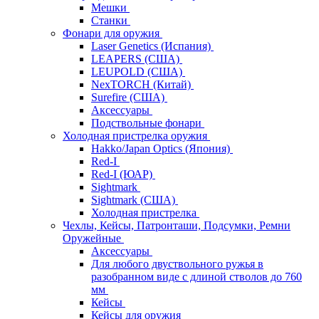
Мешки
Станки
Фонари для оружия
Laser Genetics (Испания)
LEAPERS (США)
LEUPOLD (США)
NexTORCH (Китай)
Surefire (США)
Аксессуары
Подствольные фонари
Холодная пристрелка оружия
Hakko/Japan Optics (Япония)
Red-I
Red-I (ЮАР)
Sightmark
Sightmark (США)
Холодная пристрелка
Чехлы, Кейсы, Патронташи, Подсумки, Ремни
Оружейные
Аксессуары
Для любого двуствольного ружья в
разобранном виде с длиной стволов до 760
мм
Кейсы
Кейсы для оружия