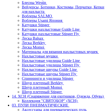
Блесны Westin
Вейдерсы, Ботинки, Костюмы, Перчатки, Кепки
для нахлыста
Воблеры SALMO
Воблеры Usami Япония
Катушки Stinger
Катушки нахлыстовые Guide Line
Катушки нахлыстовые Stinger Fly
Леска Balsax
Леска Berkley
Леска Momoi
Материалы для вязания нахлыстовых мушек
Нахлыстовые мушки
Нахлыстовые удилища Guide Line
Нахлыстовые удилища Stinger Fly
Нахлыстовые шнуры Guide Line
Нахлыстовые шнуры Stinger Fly
Спиннинги и удилища Stinger
Шнур плетеный Berkley
Шнур плетеный Momoi
Шнур плетеный Stinger
14. ХСН (Снаряжение для охотников, Одежда, Обувь)
Коллекция "СВЯТОБОР" (ХСН)
03. ПУЛИ ПНЕВМАТИЧЕСКИЕ
Аксессуары для пневматических пуль