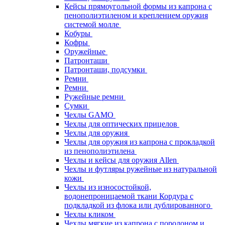
Кейсы прямоугольной формы из капрона с
пенополиэтиленом и креплением оружия
системой молле
Кобуры
Кофры
Оружейные
Патронташи
Патронташи, подсумки
Ремни
Ремни
Ружейные ремни
Сумки
Чехлы GAMO
Чехлы для оптических прицелов
Чехлы для оружия
Чехлы для оружия из капрона с прокладкой
из пенополиэтилена
Чехлы и кейсы для оружия Allen
Чехлы и футляры ружейные из натуральной
кожи
Чехлы из износостойкой,
водонепроницаемой ткани Кордура с
подкладкой из флока или дублированного
Чехлы кликом
Чехлы мягкие из капрона с поролоном и