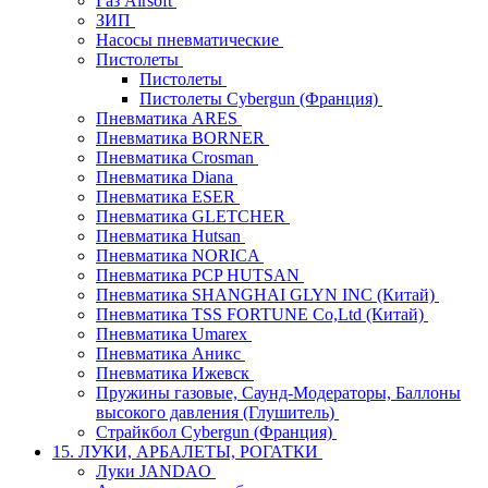
Газ Airsoft
ЗИП
Насосы пневматические
Пистолеты
Пистолеты
Пистолеты Cybergun (Франция)
Пневматика ARES
Пневматика BORNER
Пневматика Crosman
Пневматика Diana
Пневматика ESER
Пневматика GLETCHER
Пневматика Hutsan
Пневматика NORICA
Пневматика PCP HUTSAN
Пневматика SHANGHAI GLYN INC (Китай)
Пневматика TSS FORTUNE Co,Ltd (Китай)
Пневматика Umarex
Пневматика Аникс
Пневматика Ижевск
Пружины газовые, Саунд-Модераторы, Баллоны
высокого давления (Глушитель)
Страйкбол Cybergun (Франция)
15. ЛУКИ, АРБАЛЕТЫ, РОГАТКИ
Луки JANDAO