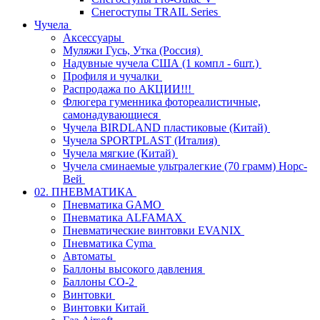
Снегоступы TRAIL Series
Чучела
Аксессуары
Муляжи Гусь, Утка (Россия)
Надувные чучела США (1 компл - 6шт.)
Профиля и чучалки
Распродажа по АКЦИИ!!!
Флюгера гуменника фотореалистичные,
самонадувающиеся
Чучела BIRDLAND пластиковые (Китай)
Чучела SPORTPLAST (Италия)
Чучела мягкие (Китай)
Чучела сминаемые ультралегкие (70 грамм) Норс-
Вей
02. ПНЕВМАТИКА
Пневматика GAMO
Пневматика ALFAMAX
Пневматические винтовки EVANIX
Пневматика Cyma
Автоматы
Баллоны высокого давления
Баллоны СО-2
Винтовки
Винтовки Китай