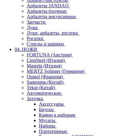
Арбалет-пистолеты
Арбалеты JANDAO
Арбалеты блочные
Арбалеты рекурсивные
Запчасти
Луки
Луки, арбалеты, рогатки
Рогатки
Стрелы и шарики
04. НОЖИ
FORTUNA (Австрия)
LionSteel (Италия)
Maserin (Италия)
MERTZ Solinger (Германия)
Opinel (Франция)
Sanrenmu (Китай)
Tekut (Китай)
Автоматические
Заточка
Аксессуары
Бруски
Камни к наборам
Мусаты
Наборы
Портативные