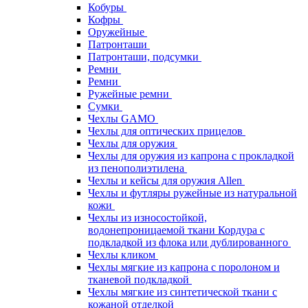
Кобуры
Кофры
Оружейные
Патронташи
Патронташи, подсумки
Ремни
Ремни
Ружейные ремни
Сумки
Чехлы GAMO
Чехлы для оптических прицелов
Чехлы для оружия
Чехлы для оружия из капрона с прокладкой
из пенополиэтилена
Чехлы и кейсы для оружия Allen
Чехлы и футляры ружейные из натуральной
кожи
Чехлы из износостойкой,
водонепроницаемой ткани Кордура с
подкладкой из флока или дублированного
Чехлы кликом
Чехлы мягкие из капрона с поролоном и
тканевой подкладкой
Чехлы мягкие из синтетической ткани с
кожаной отделкой