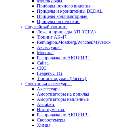
Монокуляры
Приборы ночного видения
Прицелы и кронштейны DEDAL
Прицелы коллиматорные
Прицелы оптические
Оружейный тюнинг
Ложа и приклады ATI (США)
Тюнинг АК-47
Remington,Mossberg,Wincher,Maverick
Аксессуары
Мосина
Распродажа по АКЦИИ!!!
Сайга
СКС
Leapers/UTG
Тюнинг оружия (Россия)
Охотничьи аксессуары
Аксессуары
Амортизаторы на приклад
Амортизаторы наплечные
Антабки
Инструменты
Распродажа по АКЦИИ!!!
Скоростемеры
Химия