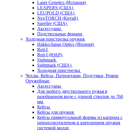
Laser Genetics (Испания)
LEAPERS (США)
LEUPOLD (США)
NexTORCH (Китай)
Surefire (США)
Аксессуары
Подствольные фонари
Холодная пристрелка оружия
Hakko/Japan Optics (Япония)
Red-I
Red-I (ЮАР)
Sightmark
Sightmark (США)
Холодная пристрелка
Чехлы, Кейсы, Патронташи, Подсумки, Ремни
Оружейные
Аксессуары
Для любого двуствольного ружья в
разобранном виде с длиной стволов до 760
мм
Кейсы
Кейсы для оружия
Кейсы прямоугольной формы из капрона с
пенополиэтиленом и креплением оружия
системой молле