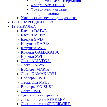
Фонари MELLERT (Германия)
Фонари NexTORCH
Фонари кемпинговые
Фонари налобные
Химические грелки одноразовые
12. ТОВАРЫ ДЛЯ СОБАК
13. РЫБАЛКА
Блесны DAIWA
Блесны MEPPS
Блесны SWD
Катушки DAIWA
Катушки SWD
Крючки GAMAKATSU
Крючки SWD
Леска ALLVEGA
Леска DAIWA
Воблеры MARIA
Леска GAMAKATSU
Воблеры SWD
Леска OLYMPUS
Воблеры YO-ZURI
Леска SWD
Джигголовки, грузила
Леска плетеная BERKLEY
Леска плетеная SPIDERWIRE