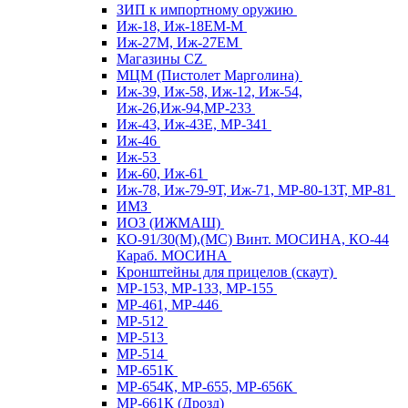
ЗИП к импортному оружию
Иж-18, Иж-18ЕМ-М
Иж-27М, Иж-27ЕМ
Магазины CZ
МЦМ (Пистолет Марголина)
Иж-39, Иж-58, Иж-12, Иж-54,
Иж-26,Иж-94,МР-233
Иж-43, Иж-43Е, МР-341
Иж-46
Иж-53
Иж-60, Иж-61
Иж-78, Иж-79-9Т, Иж-71, МР-80-13Т, МР-81
ИМЗ
ИОЗ (ИЖМАШ)
КО-91/30(М),(МС) Винт. МОСИНА, КО-44
Караб. МОСИНА
Кронштейны для прицелов (скаут)
МР-153, МР-133, МР-155
МР-461, МР-446
МР-512
МР-513
МР-514
МР-651К
МР-654К, МР-655, МР-656К
МР-661К (Дрозд)