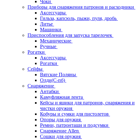
Чоки
Приборы для снаряжения патронов и расходники
Аксессуары
Гильза, капсюль, пыжи, пуля, дробь
Литье
Машинки
Приспособления для запуска тарелочек
Механические
Ручные
Рогатки
Аксессуары
Рогатки
Сейфы
Вятские Поляны
Олди(С-пб)
Снаряжение
Антабки
Камуфляжная лента
Кейсы и ящики для патронов, снаряжения и
чистки оружия
Кобуры и сумки для пистолетов
Опоры для оружия
Ремни, патронташи и подсумки
Снаряжение Allen
Сошки для оружия