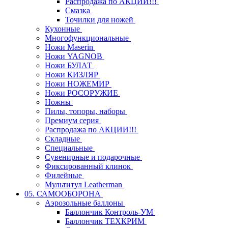
Распродажа по АКЦИИ!!!
Смазка
Точилки для ножей
Кухонные
Многофункциональные
Ножи Maserin
Ножи YAGNOB
Ножи БУЛАТ
Ножи КИЗЛЯР
Ножи НОЖЕМИР
Ножи РОСОРУЖИЕ
Ножны
Пилы, топоры, наборы
Премиум серия
Распродажа по АКЦИИ!!!
Складные
Специальные
Сувенирные и подарочные
Фиксированный клинок
Филейные
Мультитул Leatherman
05. САМООБОРОНА
Аэрозольные баллоны
Баллончик Контроль-УМ
Баллончик ТЕХКРИМ