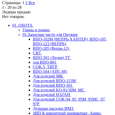
Страницы:
1
2
Все
1 - 20 из 28
Лидеры продаж:
Нет товаров.
01. ОХОТА
Горны и рожки
01.Запасные части для Оружия
ВПО-102М (ВЕПРЬ-ХАНТЕР), ВПО-105,
ВПО-123 (ВЕПРЬ)
ВПО-205 (Вепрь-12)
СВТ
ВПО-501 (Лидер) ТТ
для ВПО-801
СОК-5, ТИГР
ВПО-504 (АПС-М)
Для изделий 98К
Для изделий ВПО-115М
Для изделий ВПО-501
Для изделий КО-91/30М, МС
Для изделий НАГАН
Для изделий СОК-94, 95, 95М, 95МС, 97,
97Р
Дульные насадки ИМЗ
ЗИП К импортной пневматике, Аникс