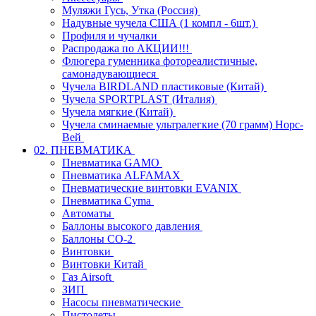
Муляжи Гусь, Утка (Россия)
Надувные чучела США (1 компл - 6шт.)
Профиля и чучалки
Распродажа по АКЦИИ!!!
Флюгера гуменника фотореалистичные,
самонадувающиеся
Чучела BIRDLAND пластиковые (Китай)
Чучела SPORTPLAST (Италия)
Чучела мягкие (Китай)
Чучела сминаемые ультралегкие (70 грамм) Норс-
Вей
02. ПНЕВМАТИКА
Пневматика GAMO
Пневматика ALFAMAX
Пневматические винтовки EVANIX
Пневматика Cyma
Автоматы
Баллоны высокого давления
Баллоны СО-2
Винтовки
Винтовки Китай
Газ Airsoft
ЗИП
Насосы пневматические
Пистолеты