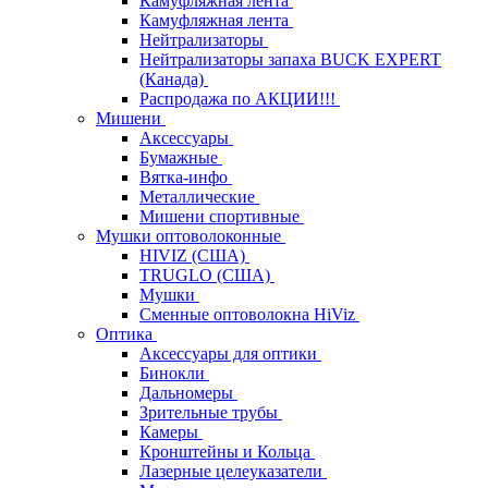
Камуфляжная лента
Камуфляжная лента
Нейтрализаторы
Нейтрализаторы запаха BUCK EXPERT
(Канада)
Распродажа по АКЦИИ!!!
Мишени
Аксессуары
Бумажные
Вятка-инфо
Металлические
Мишени спортивные
Мушки оптоволоконные
HIVIZ (США)
TRUGLO (США)
Мушки
Сменные оптоволокна HiViz
Оптика
Аксессуары для оптики
Бинокли
Дальномеры
Зрительные трубы
Камеры
Кронштейны и Кольца
Лазерные целеуказатели