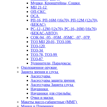
Мушки, Кронштейны, Сошки
МЦ 21-12
ОП-СКС
ОСА
РП-16, РП-16М (16х70), РП-12М (12х70),
(БЕКАС)
РС-12,-12М (12х76), РС-16,-16М (16х76)
(БЕКАС-АВТО)
СОК-94, -95, -95М, -95МС, -97, -97Р
ТОЗ МЦ 20-01, ТОЗ-106
ТОЗ-120
ТОЗ-34
ТОЗ-78, ТОЗ-99
ТОЗ-87
Удлинители, Парадоксы
Охолощенное оружие
Защита зрения и слуха
Аксессуары
Аксессуары защита зрения
Аксессуары Защита слуха
Наушники
Наушники для стрельбы
Очки и маски
Макеты массо-габаритные (ММГ)
Манки и Приманки