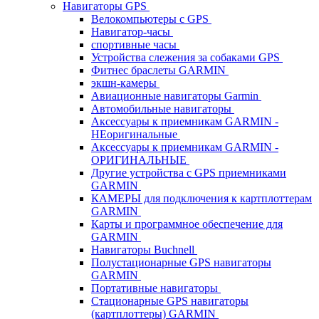
Навигаторы GPS
Велокомпьютеры с GPS
Навигатор-часы
спортивные часы
Устройства слежения за собаками GPS
Фитнес браслеты GARMIN
экшн-камеры
Авиационные навигаторы Garmin
Автомобильные навигаторы
Аксессуары к приемникам GARMIN -
НЕоригинальные
Аксессуары к приемникам GARMIN -
ОРИГИНАЛЬНЫЕ
Другие устройства с GPS приемниками
GARMIN
КАМЕРЫ для подключения к картплоттерам
GARMIN
Карты и программное обеспечение для
GARMIN
Навигаторы Buchnell
Полустационарные GPS навигаторы
GARMIN
Портативные навигаторы
Стационарные GPS навигаторы
(картплоттеры) GARMIN