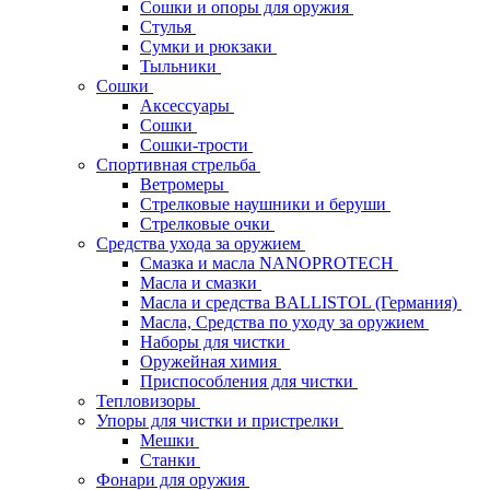
Сошки и опоры для оружия
Стулья
Сумки и рюкзаки
Тыльники
Сошки
Аксессуары
Сошки
Сошки-трости
Спортивная стрельба
Ветромеры
Стрелковые наушники и беруши
Стрелковые очки
Средства ухода за оружием
Смазка и масла NANOPROTECH
Масла и смазки
Масла и средства BALLISTOL (Германия)
Масла, Средства по уходу за оружием
Наборы для чистки
Оружейная химия
Приспособления для чистки
Тепловизоры
Упоры для чистки и пристрелки
Мешки
Станки
Фонари для оружия