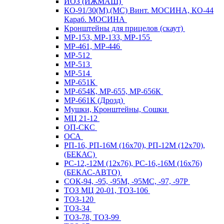
ИОЗ (ИЖМАШ)
КО-91/30(М),(МС) Винт. МОСИНА, КО-44
Караб. МОСИНА
Кронштейны для прицелов (скаут)
МР-153, МР-133, МР-155
МР-461, МР-446
МР-512
МР-513
МР-514
МР-651К
МР-654К, МР-655, МР-656К
МР-661К (Дрозд)
Мушки, Кронштейны, Сошки
МЦ 21-12
ОП-СКС
ОСА
РП-16, РП-16М (16х70), РП-12М (12х70),
(БЕКАС)
РС-12,-12М (12х76), РС-16,-16М (16х76)
(БЕКАС-АВТО)
СОК-94, -95, -95М, -95МС, -97, -97Р
ТОЗ МЦ 20-01, ТОЗ-106
ТОЗ-120
ТОЗ-34
ТОЗ-78, ТОЗ-99