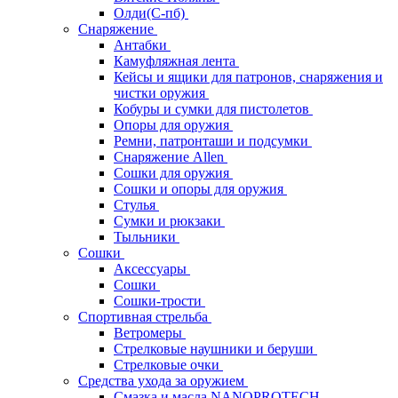
Олди(С-пб)
Снаряжение
Антабки
Камуфляжная лента
Кейсы и ящики для патронов, снаряжения и
чистки оружия
Кобуры и сумки для пистолетов
Опоры для оружия
Ремни, патронташи и подсумки
Снаряжение Allen
Сошки для оружия
Сошки и опоры для оружия
Стулья
Сумки и рюкзаки
Тыльники
Сошки
Аксессуары
Сошки
Сошки-трости
Спортивная стрельба
Ветромеры
Стрелковые наушники и беруши
Стрелковые очки
Средства ухода за оружием
Смазка и масла NANOPROTECH