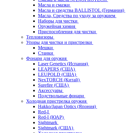
Масла и смазки
Масла и средства BALLISTOL (Германия)
Масла, Средства по уходу за оружием
Наборы для чистки
Оружейная химия
Приспособления для чистки
Тепловизоры
Упоры для чистки и пристрелки
Мешки
Станки
Фонари для оружия
Laser Genetics (Испания)
LEAPERS (США)
LEUPOLD (США)
NexTORCH (Китай)
Surefire (США)
Аксессуары
Подствольные фонари
Холодная пристрелка оружия
Hakko/Japan Optics (Япония)
Red-I
Red-I (ЮАР)
Sightmark
Sightmark (США)