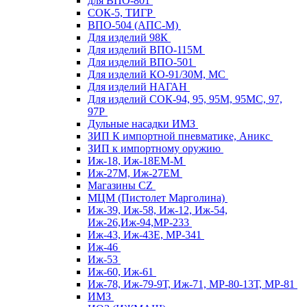
для ВПО-801
СОК-5, ТИГР
ВПО-504 (АПС-М)
Для изделий 98К
Для изделий ВПО-115М
Для изделий ВПО-501
Для изделий КО-91/30М, МС
Для изделий НАГАН
Для изделий СОК-94, 95, 95М, 95МС, 97,
97Р
Дульные насадки ИМЗ
ЗИП К импортной пневматике, Аникс
ЗИП к импортному оружию
Иж-18, Иж-18ЕМ-М
Иж-27М, Иж-27ЕМ
Магазины CZ
МЦМ (Пистолет Марголина)
Иж-39, Иж-58, Иж-12, Иж-54,
Иж-26,Иж-94,МР-233
Иж-43, Иж-43Е, МР-341
Иж-46
Иж-53
Иж-60, Иж-61
Иж-78, Иж-79-9Т, Иж-71, МР-80-13Т, МР-81
ИМЗ