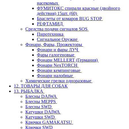
насекомых
ФУМИТОКС спирали красные (двойного
действия) 15шт. (60)
Браслеты от комаров BUG STOP
РЕФТАМИД
Средства подачи сигналов SOS
Пиротехника
Сигнальное Оружие
Фонари, Фары, Прожекторы
Фонари и фары ЛУЧ
Фары галогеновые
Фонари MELLERT (Германия)
Фонари NexTORCH
Фонари кемпинговые
Фонари налобные
Химические грелки одноразовые
12. ТОВАРЫ ДЛЯ СОБАК
13. РЫБАЛКА
Блесны DAIWA
Блесны MEPPS
Блесны SWD
Катушки DAIWA
Катушки SWD
Крючки GAMAKATSU
Крючки SWD