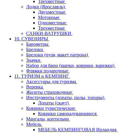
Трехместные
Лодки (Ярославль)
Двухместные
Моторные
Одноместные
Трехместные
САНКИ-ВАТРУШКИ
10. СУВЕНИРЫ
Барометры
Брелоки
Брелоки (пуля, макет патрона)
Значки
Набор для бани (шапки, коврики, варежки)
Фляжки подарочные
11. ТУРИЗМ и КЕМПИНГ
Аксессуары для туризма
Веревка
Жилеты страховочные
Инструменты (лопаты, пилы, топоры)
Лопаты (скаут)
Коврики туристические
Коврики самонадувающиеся
Мангалы, коптильни
Мебель
МЕБЕЛЬ КЕМПИНГОВАЯ Ирландия