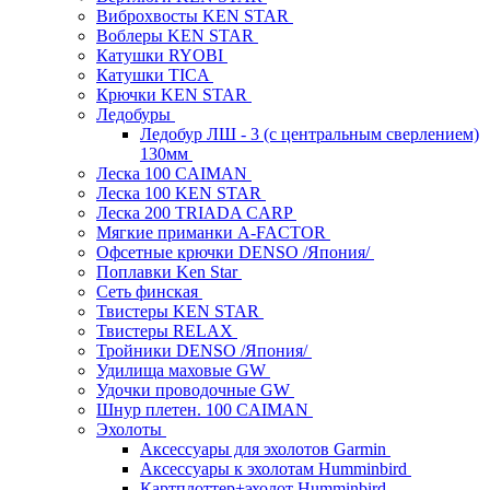
Виброхвосты KEN STAR
Воблеры KEN STAR
Катушки RYOBI
Катушки TICA
Крючки KEN STAR
Ледобуры
Ледобур ЛШ - 3 (с центральным сверлением)
130мм
Леска 100 CAIMAN
Леска 100 KEN STAR
Леска 200 TRIADA CARP
Мягкие приманки A-FACTOR
Офсетные крючки DENSO /Япония/
Поплавки Ken Star
Сеть финская
Твистеры KEN STAR
Твистеры RELAX
Тройники DENSO /Япония/
Удилища маховые GW
Удочки проводочные GW
Шнур плетен. 100 CAIMAN
Эхолоты
Аксессуары для эхолотов Garmin
Аксессуары к эхолотам Humminbird
Картплоттер+эхолот Humminbird