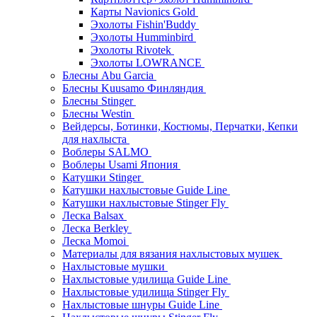
Карты Navionics Gold
Эхолоты Fishin'Buddy
Эхолоты Humminbird
Эхолоты Rivotek
Эхолоты LOWRANCE
Блесны Abu Garcia
Блесны Kuusamo Финляндия
Блесны Stinger
Блесны Westin
Вейдерсы, Ботинки, Костюмы, Перчатки, Кепки
для нахлыста
Воблеры SALMO
Воблеры Usami Япония
Катушки Stinger
Катушки нахлыстовые Guide Line
Катушки нахлыстовые Stinger Fly
Леска Balsax
Леска Berkley
Леска Momoi
Материалы для вязания нахлыстовых мушек
Нахлыстовые мушки
Нахлыстовые удилища Guide Line
Нахлыстовые удилища Stinger Fly
Нахлыстовые шнуры Guide Line