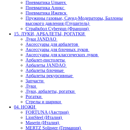
Пневматика Umarex
Пневматика Аникс
Пневматика Ижевск
Пружины газовые, Саунд-Модераторы, Баллоны
высокого давления (Глушитель)
Страйкбол Cybergun (Франция)
15. ЛУКИ, АРБАЛЕТЫ, РОГАТКИ
Луки JANDAO
Аксессуары для арбалетов
Аксессуары для блочных луков
Аксессуары для классических луков
Арбалет-пистолеты
Арбалеты JANDAO
Арбалеты блочные
Арбалеты рекурсивные
Запчасти
Луки
Луки, арбалеты, рогатки
Рогатки
Стрелы и шарики
04. НОЖИ
FORTUNA (Австрия)
LionSteel (Италия)
Maserin (Италия)
MERTZ Solinger (Германия)