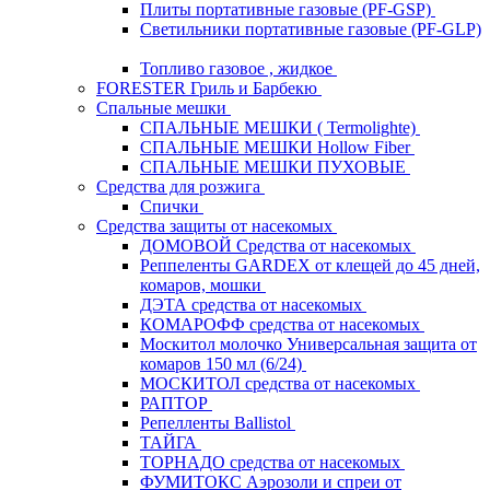
Плиты портативные газовые (PF-GSP)
Светильники портативные газовые (PF-GLP)
Топливо газовое , жидкое
FORESTER Гриль и Барбекю
Спальные мешки
СПАЛЬНЫЕ МЕШКИ ( Termolighte)
СПАЛЬНЫЕ МЕШКИ Hollow Fiber
СПАЛЬНЫЕ МЕШКИ ПУХОВЫЕ
Средства для розжига
Спички
Средства защиты от насекомых
ДОМОВОЙ Средства от насекомых
Реппеленты GARDEX от клещей до 45 дней,
комаров, мошки
ДЭТА средства от насекомых
КОМАРОФФ средства от насекомых
Москитол молочко Универсальная защита от
комаров 150 мл (6/24)
МОСКИТОЛ средства от насекомых
РАПТОР
Репелленты Ballistol
ТАЙГА
ТОРНАДО средства от насекомых
ФУМИТОКС Аэрозоли и спреи от