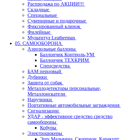
Распродажа по АКЦИИ!!!
Складные
Специальные
Сувенирные и подарочные
Фиксированный клинок
Филейные
Мультитул Leatherman
05. САМООБОРОНА
Аэрозольные баллоны
Баллончик Контроль-УМ
Баллончик ТЕХКРИМ
Спецсредства
БАМ перцовый
Дубинки
Защита от собак
Металлодетекторы персональные,
Металлоискатели
Наручники
Портативные автомобильные заграждения
Сигнализации
УДАР - эффективное средство средство
самообороны
Кобуры
Электрошокеры
Эшу Мальвина, Скорпион, Каракурт