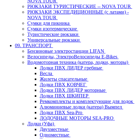
NOVA TOUR
РЮКЗАКИ ТУРИСТИЧЕСКИЕ -- NOVA TOUR
РЮКЗАКИ ЭКСПЕДИЦИОННЫЕ (с латами) -
NOVA TOUR
Сумки для пикника
Сумки изотермические
Туристические рюкзаки
Универсальные рюкзаки
09. ТРАНСПОРТ
Бензиновые электростанции LIFAN
Велосипеды, ЭлектроВелосипеды E-Bikes
Водомоторная техника (катера, лодки, моторы)
Лодки ПВХ ЛИДЕР гребные
Весла
Жилеты спасательные
Лодки ПВХ КОВЧЕГ
Лодки ПВХ ЛИДЕР моторные
Лодки ПВХ ШКИПЕР
Ремкомплекты и комплектующие для лодок
Алюминиевые лодки (катера) Вымпел
Лодки ПВХ Sea-Pro
ЛОДОЧНЫЕ МОТОРЫ SEA-PRO
Лодки (Уфа)
Двухместные
Одноместные