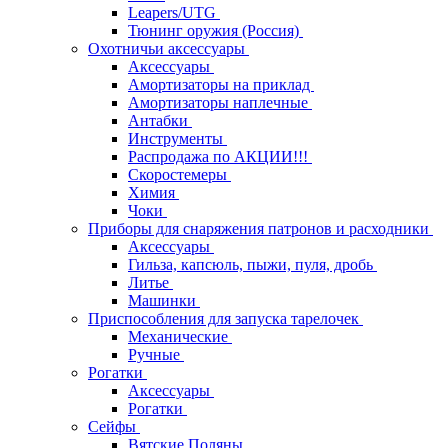
Leapers/UTG
Тюнинг оружия (Россия)
Охотничьи аксессуары
Аксессуары
Амортизаторы на приклад
Амортизаторы наплечные
Антабки
Инструменты
Распродажа по АКЦИИ!!!
Скоростемеры
Химия
Чоки
Приборы для снаряжения патронов и расходники
Аксессуары
Гильза, капсюль, пыжи, пуля, дробь
Литье
Машинки
Приспособления для запуска тарелочек
Механические
Ручные
Рогатки
Аксессуары
Рогатки
Сейфы
Вятские Поляны