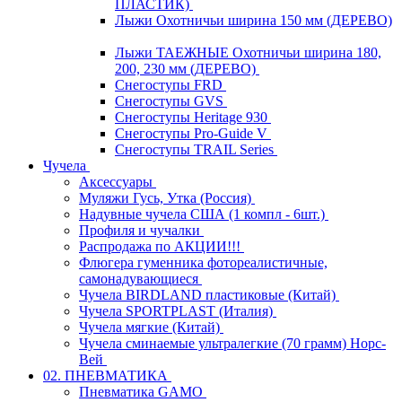
ПЛАСТИК)
Лыжи Охотничьи ширина 150 мм (ДЕРЕВО)
Лыжи ТАЕЖНЫЕ Охотничьи ширина 180,
200, 230 мм (ДЕРЕВО)
Снегоступы FRD
Снегоступы GVS
Снегоступы Heritage 930
Снегоступы Pro-Guide V
Снегоступы TRAIL Series
Чучела
Аксессуары
Муляжи Гусь, Утка (Россия)
Надувные чучела США (1 компл - 6шт.)
Профиля и чучалки
Распродажа по АКЦИИ!!!
Флюгера гуменника фотореалистичные,
самонадувающиеся
Чучела BIRDLAND пластиковые (Китай)
Чучела SPORTPLAST (Италия)
Чучела мягкие (Китай)
Чучела сминаемые ультралегкие (70 грамм) Норс-
Вей
02. ПНЕВМАТИКА
Пневматика GAMO