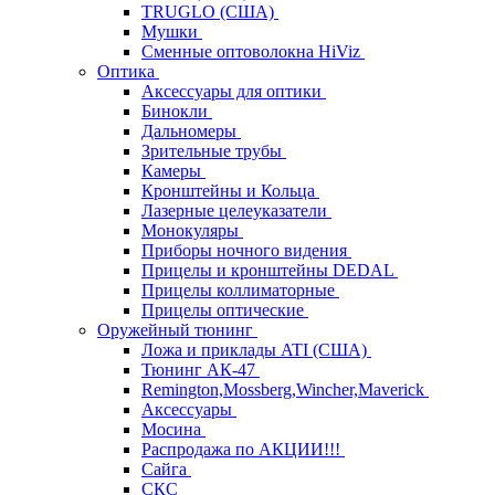
TRUGLO (США)
Мушки
Сменные оптоволокна HiViz
Оптика
Аксессуары для оптики
Бинокли
Дальномеры
Зрительные трубы
Камеры
Кронштейны и Кольца
Лазерные целеуказатели
Монокуляры
Приборы ночного видения
Прицелы и кронштейны DEDAL
Прицелы коллиматорные
Прицелы оптические
Оружейный тюнинг
Ложа и приклады ATI (США)
Тюнинг АК-47
Remington,Mossberg,Wincher,Maverick
Аксессуары
Мосина
Распродажа по АКЦИИ!!!
Сайга
СКС