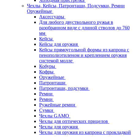
Холодная пристрелка
Чехлы, Кейсы, Патронташи, Подсумки, Ремни
Оружейные
Аксессуары
Для любого двуствольного ружья в
разобранном виде с длиной стволов до 760
мм
Кейсы
Кейсы для оружия
Кейсы прямоугольной формы из капрона с
пенополиэтиленом и креплением оружия
системой молле
Кобуры
Кофры
Оружейные
Патронташи
Патронташи, подсумки
Ремни
Ремни
Ружейные ремни
Сумки
Чехлы GAMO
Чехлы для оптических прицелов
Чехлы для оружия
Чехлы для оружия из капрона с прокладкой