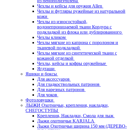
из пенополиэтилена
Чехлы и кейсы для оружия Allen
Чехлы и футляры ружейные из натуральной
кожи
Чехлы из износостойкой,
водонепроницаемой ткани Кордура с
подкладкой из флока или дублированного
Чехлы кликом
Чехлы мягкие из капрона с поролоном и
тканевой подкладкой
Чехлы мягкие из синтетической ткани с
кожаной отделкой
Чехлы, кейсы и кофры оружейные
Ягдташи
Ящики и боксы
Для аксессуаров
Для гладкоствольных патронов
Для нарезных патронов
Для чоков
Фотоловушки
ЛЫЖИ Охотничьи, крепления, накладки,
СНЕГОСТУПЫ
Крепления, Накладки, Смола для лыж
Лыжи охотничьи KARJALA
Лыжи Охотничьи ширина 150 мм (ДЕРЕВО-