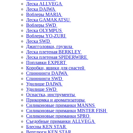
Леска ALLVEGA
Леска DAIWA
Воблеры MARIA
Леска GAMAKATSU
Воблеры SWD
Леска OLYMPUS
Воблеры YO-ZURI
Леска SWD
Джигголовки, грузила
Леска плетеная BERKLEY
Леска плетеная SPIDERWIRE
Поплавки EXPERT
Коробки, ящики для снастей
Спиннинги DAIWA
Спиннинги SWD
Удилище DAIWA
Удилище SWD
Оснастка, инструменты
Прикормка и ароматизаторы
Силиконовые приманки MANNS
Силиконовые приманки MISTER FISH
Силиконовые приманки SPRO
Съедобные приманки ALLVEGA
Блесны KEN STAR
Вертлюги KEN STAR