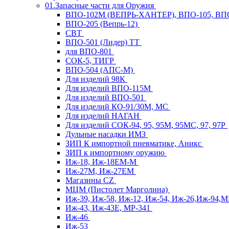
01.Запасные части для Оружия
ВПО-102М (ВЕПРЬ-ХАНТЕР), ВПО-105, ВП
ВПО-205 (Вепрь-12)
СВТ
ВПО-501 (Лидер) ТТ
для ВПО-801
СОК-5, ТИГР
ВПО-504 (АПС-М)
Для изделий 98К
Для изделий ВПО-115М
Для изделий ВПО-501
Для изделий КО-91/30М, МС
Для изделий НАГАН
Для изделий СОК-94, 95, 95М, 95МС, 97, 97Р
Дульные насадки ИМЗ
ЗИП К импортной пневматике, Аникс
ЗИП к импортному оружию
Иж-18, Иж-18ЕМ-М
Иж-27М, Иж-27ЕМ
Магазины CZ
МЦМ (Пистолет Марголина)
Иж-39, Иж-58, Иж-12, Иж-54, Иж-26,Иж-94,
Иж-43, Иж-43Е, МР-341
Иж-46
Иж-53