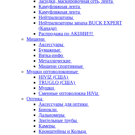
Засидки, маскировочная сеть, лента
Камуфляжная лента
Камуфляжная лента
Нейтрализаторы
Нейтрализаторы запаха BUCK EXPERT
(Канада)
Распродажа по АКЦИИ!!!
Мишени
Аксессуары
Бумажные
Вятка-инфо
Металлические
Мишени спортивные
Мушки оптоволоконные
HIVIZ (США)
TRUGLO (США)
Мушки
Сменные оптоволокна HiViz
Оптика
Аксессуары для оптики
Бинокли
Дальномеры
Зрительные трубы
Камеры
Кронштейны и Кольца