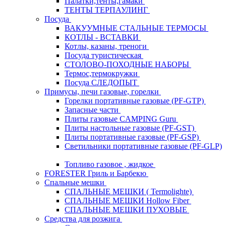
Палатки,тенты,гамаки
ТЕНТЫ ТЕРПАУЛИНГ
Посуда
ВАКУУМНЫЕ СТАЛЬНЫЕ ТЕРМОСЫ
КОТЛЫ - ВСТАВКИ
Котлы, казаны, треноги
Посуда туристическая
СТОЛОВО-ПОХОДНЫЕ НАБОРЫ
Термос,термокружки
Посуда СЛЕДОПЫТ
Примусы, печи газовые, горелки
Горелки портативные газовые (PF-GTP)
Запасные части
Плиты газовые CAMPING Guru
Плиты настольные газовые (PF-GST)
Плиты портативные газовые (PF-GSP)
Светильники портативные газовые (PF-GLP)
Топливо газовое , жидкое
FORESTER Гриль и Барбекю
Спальные мешки
СПАЛЬНЫЕ МЕШКИ ( Termolighte)
СПАЛЬНЫЕ МЕШКИ Hollow Fiber
СПАЛЬНЫЕ МЕШКИ ПУХОВЫЕ
Средства для розжига