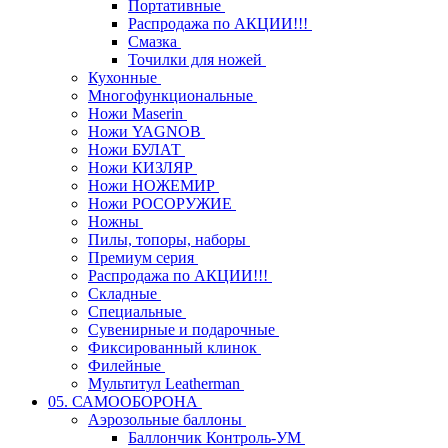
Портативные
Распродажа по АКЦИИ!!!
Смазка
Точилки для ножей
Кухонные
Многофункциональные
Ножи Maserin
Ножи YAGNOB
Ножи БУЛАТ
Ножи КИЗЛЯР
Ножи НОЖЕМИР
Ножи РОСОРУЖИЕ
Ножны
Пилы, топоры, наборы
Премиум серия
Распродажа по АКЦИИ!!!
Складные
Специальные
Сувенирные и подарочные
Фиксированный клинок
Филейные
Мультитул Leatherman
05. САМООБОРОНА
Аэрозольные баллоны
Баллончик Контроль-УМ