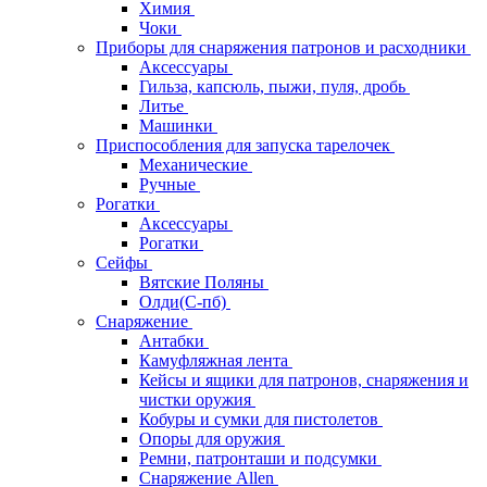
Химия
Чоки
Приборы для снаряжения патронов и расходники
Аксессуары
Гильза, капсюль, пыжи, пуля, дробь
Литье
Машинки
Приспособления для запуска тарелочек
Механические
Ручные
Рогатки
Аксессуары
Рогатки
Сейфы
Вятские Поляны
Олди(С-пб)
Снаряжение
Антабки
Камуфляжная лента
Кейсы и ящики для патронов, снаряжения и
чистки оружия
Кобуры и сумки для пистолетов
Опоры для оружия
Ремни, патронташи и подсумки
Снаряжение Allen