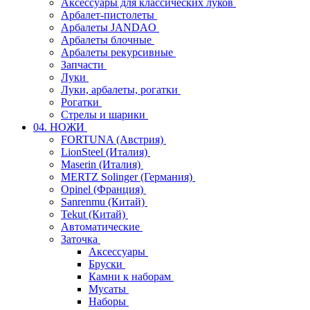
Аксессуары для классических луков
Арбалет-пистолеты
Арбалеты JANDAO
Арбалеты блочные
Арбалеты рекурсивные
Запчасти
Луки
Луки, арбалеты, рогатки
Рогатки
Стрелы и шарики
04. НОЖИ
FORTUNA (Австрия)
LionSteel (Италия)
Maserin (Италия)
MERTZ Solinger (Германия)
Opinel (Франция)
Sanrenmu (Китай)
Tekut (Китай)
Автоматические
Заточка
Аксессуары
Бруски
Камни к наборам
Мусаты
Наборы