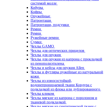
системой молле
Кобуры
Кофры
Оружейные
Патронташи
Патронташи, подсумки
Ремни
Ремни
Ружейные ремни
Сумки
Чехлы GAMO
Чехлы для оптических прицелов
Чехлы для оружия
Чехлы для оружия из капрона с прокладкой
из пенополиэтилена
Чехлы и кейсы для оружия Allen
Чехлы и футляры ружейные из натуральной
кожи
Чехлы из износостойкой,
водонепроницаемой ткани Кордура с
подкладкой из флока или дублированного
Чехлы кликом
Чехлы мягкие из капрона с поролоном и
тканевой подкладкой
Чехлы мягкие из синтетической ткани с