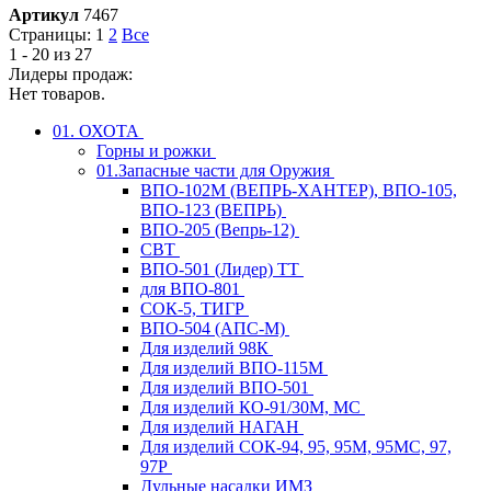
Артикул
7467
Страницы:
1
2
Все
1 - 20 из 27
Лидеры продаж:
Нет товаров.
01. ОХОТА
Горны и рожки
01.Запасные части для Оружия
ВПО-102М (ВЕПРЬ-ХАНТЕР), ВПО-105,
ВПО-123 (ВЕПРЬ)
ВПО-205 (Вепрь-12)
СВТ
ВПО-501 (Лидер) ТТ
для ВПО-801
СОК-5, ТИГР
ВПО-504 (АПС-М)
Для изделий 98К
Для изделий ВПО-115М
Для изделий ВПО-501
Для изделий КО-91/30М, МС
Для изделий НАГАН
Для изделий СОК-94, 95, 95М, 95МС, 97,
97Р
Дульные насадки ИМЗ