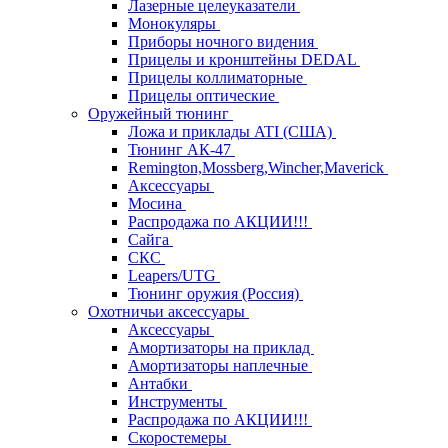
Лазерные целеуказатели
Монокуляры
Приборы ночного видения
Прицелы и кронштейны DEDAL
Прицелы коллиматорные
Прицелы оптические
Оружейный тюнинг
Ложа и приклады ATI (США)
Тюнинг АК-47
Remington,Mossberg,Wincher,Maverick
Аксессуары
Мосина
Распродажа по АКЦИИ!!!
Сайга
СКС
Leapers/UTG
Тюнинг оружия (Россия)
Охотничьи аксессуары
Аксессуары
Амортизаторы на приклад
Амортизаторы наплечные
Антабки
Инструменты
Распродажа по АКЦИИ!!!
Скоростемеры