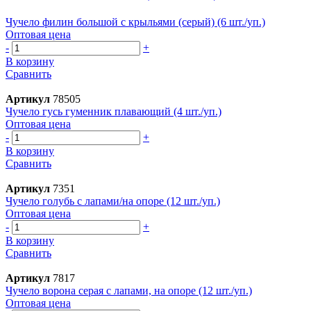
Чучело филин большой с крыльями (серый) (6 шт./уп.)
Оптовая цена
-
+
В корзину
Сравнить
Артикул
78505
Чучело гусь гуменник плавающий (4 шт./уп.)
Оптовая цена
-
+
В корзину
Сравнить
Артикул
7351
Чучело голубь с лапами/на опоре (12 шт./уп.)
Оптовая цена
-
+
В корзину
Сравнить
Артикул
7817
Чучело ворона серая с лапами, на опоре (12 шт./уп.)
Оптовая цена