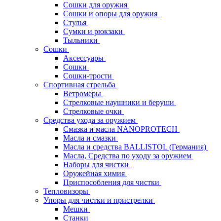
Сошки для оружия
Сошки и опоры для оружия
Стулья
Сумки и рюкзаки
Тыльники
Сошки
Аксессуары
Сошки
Сошки-трости
Спортивная стрельба
Ветромеры
Стрелковые наушники и беруши
Стрелковые очки
Средства ухода за оружием
Смазка и масла NANOPROTECH
Масла и смазки
Масла и средства BALLISTOL (Германия)
Масла, Средства по уходу за оружием
Наборы для чистки
Оружейная химия
Приспособления для чистки
Тепловизоры
Упоры для чистки и пристрелки
Мешки
Станки