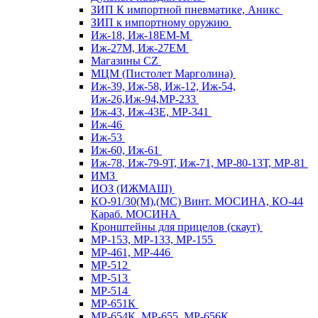
ЗИП К импортной пневматике, Аникс
ЗИП к импортному оружию
Иж-18, Иж-18ЕМ-М
Иж-27М, Иж-27ЕМ
Магазины CZ
МЦМ (Пистолет Марголина)
Иж-39, Иж-58, Иж-12, Иж-54,
Иж-26,Иж-94,МР-233
Иж-43, Иж-43Е, МР-341
Иж-46
Иж-53
Иж-60, Иж-61
Иж-78, Иж-79-9Т, Иж-71, МР-80-13Т, МР-81
ИМЗ
ИОЗ (ИЖМАШ)
КО-91/30(М),(МС) Винт. МОСИНА, КО-44
Караб. МОСИНА
Кронштейны для прицелов (скаут)
МР-153, МР-133, МР-155
МР-461, МР-446
МР-512
МР-513
МР-514
МР-651К
МР-654К, МР-655, МР-656К