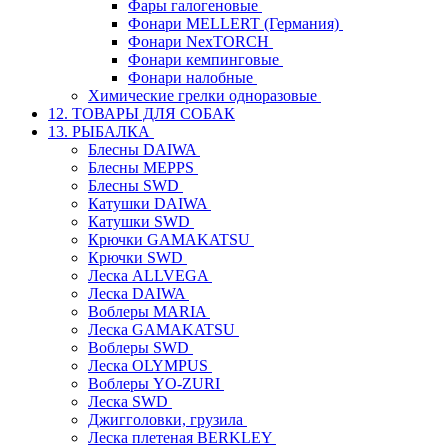
Фары галогеновые
Фонари MELLERT (Германия)
Фонари NexTORCH
Фонари кемпинговые
Фонари налобные
Химические грелки одноразовые
12. ТОВАРЫ ДЛЯ СОБАК
13. РЫБАЛКА
Блесны DAIWA
Блесны MEPPS
Блесны SWD
Катушки DAIWA
Катушки SWD
Крючки GAMAKATSU
Крючки SWD
Леска ALLVEGA
Леска DAIWA
Воблеры MARIA
Леска GAMAKATSU
Воблеры SWD
Леска OLYMPUS
Воблеры YO-ZURI
Леска SWD
Джигголовки, грузила
Леска плетеная BERKLEY