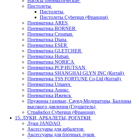
Насосы пневматические
Пистолеты
Пистолеты
Пистолеты Cybergun (Франция)
Пневматика ARES
Пневматика BORNER
Пневматика Crosman
Пневматика Diana
Пневматика ESER
Пневматика GLETCHER
Пневматика Hutsan
Пневматика NORICA
Пневматика PCP HUTSAN
Пневматика SHANGHAI GLYN INC (Китай)
Пневматика TSS FORTUNE Co,Ltd (Китай)
Пневматика Umarex
Пневматика Аникс
Пневматика Ижевск
Пружины газовые, Саунд-Модераторы, Баллоны
высокого давления (Глушитель)
Страйкбол Cybergun (Франция)
15. ЛУКИ, АРБАЛЕТЫ, РОГАТКИ
Луки JANDAO
Аксессуары для арбалетов
Аксессуары для блочных луков