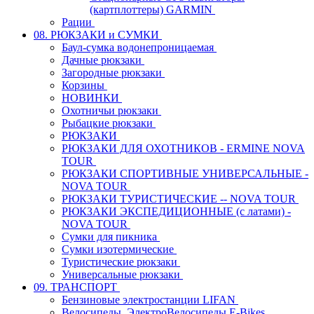
(картплоттеры) GARMIN
Рации
08. РЮКЗАКИ и СУМКИ
Баул-сумка водонепроницаемая
Дачные рюкзаки
Загородные рюкзаки
Корзины
НОВИНКИ
Охотничьи рюкзаки
Рыбацкие рюкзаки
РЮКЗАКИ
РЮКЗАКИ ДЛЯ ОХОТНИКОВ - ERMINE NOVA
TOUR
РЮКЗАКИ СПОРТИВНЫЕ УНИВЕРСАЛЬНЫЕ -
NOVA TOUR
РЮКЗАКИ ТУРИСТИЧЕСКИЕ -- NOVA TOUR
РЮКЗАКИ ЭКСПЕДИЦИОННЫЕ (с латами) -
NOVA TOUR
Сумки для пикника
Сумки изотермические
Туристические рюкзаки
Универсальные рюкзаки
09. ТРАНСПОРТ
Бензиновые электростанции LIFAN
Велосипеды, ЭлектроВелосипеды E-Bikes