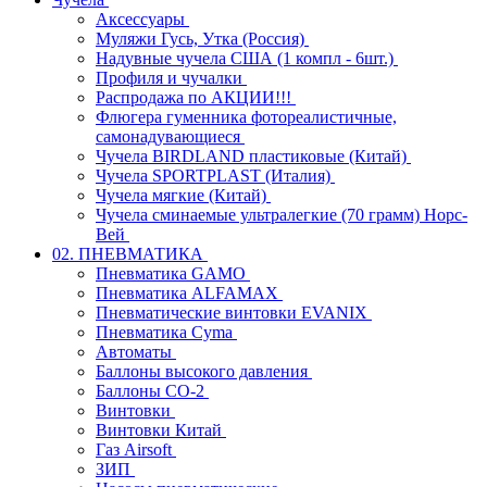
Аксессуары
Муляжи Гусь, Утка (Россия)
Надувные чучела США (1 компл - 6шт.)
Профиля и чучалки
Распродажа по АКЦИИ!!!
Флюгера гуменника фотореалистичные,
самонадувающиеся
Чучела BIRDLAND пластиковые (Китай)
Чучела SPORTPLAST (Италия)
Чучела мягкие (Китай)
Чучела сминаемые ультралегкие (70 грамм) Норс-
Вей
02. ПНЕВМАТИКА
Пневматика GAMO
Пневматика ALFAMAX
Пневматические винтовки EVANIX
Пневматика Cyma
Автоматы
Баллоны высокого давления
Баллоны СО-2
Винтовки
Винтовки Китай
Газ Airsoft
ЗИП