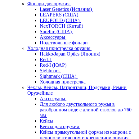
Фонари для оружия
Laser Genetics (Испания)
LEAPERS (США)
LEUPOLD (США)
NexTORCH (Китай)
Surefire (США)
Аксессуары
Подствольные фонари
Холодная пристрелка оружия
Hakko/Japan Optics (Япония)
Red-I
Red-I (ЮАР)
Sightmark
Sightmark (США)
Холодная пристрелка
Чехлы, Кейсы, Патронташи, Подсумки, Ремни
Оружейные
Аксессуары
Для любого двуствольного ружья в
разобранном виде с длиной стволов до 760
мм
Кейсы
Кейсы для оружия
Кейсы прямоугольной формы из капрона с
пенополиэтиленом и креплением оружия