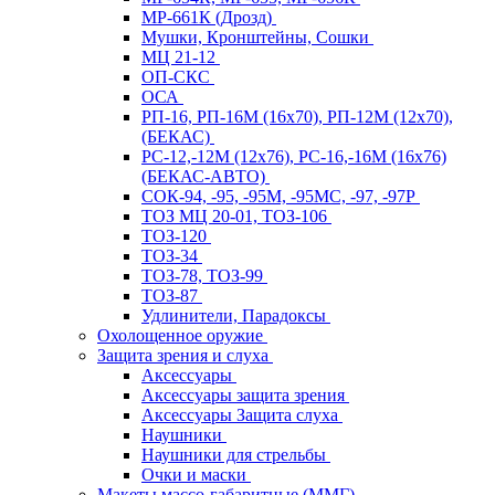
МР-661К (Дрозд)
Мушки, Кронштейны, Сошки
МЦ 21-12
ОП-СКС
ОСА
РП-16, РП-16М (16х70), РП-12М (12х70),
(БЕКАС)
РС-12,-12М (12х76), РС-16,-16М (16х76)
(БЕКАС-АВТО)
СОК-94, -95, -95М, -95МС, -97, -97Р
ТОЗ МЦ 20-01, ТОЗ-106
ТОЗ-120
ТОЗ-34
ТОЗ-78, ТОЗ-99
ТОЗ-87
Удлинители, Парадоксы
Охолощенное оружие
Защита зрения и слуха
Аксессуары
Аксессуары защита зрения
Аксессуары Защита слуха
Наушники
Наушники для стрельбы
Очки и маски
Макеты массо-габаритные (ММГ)