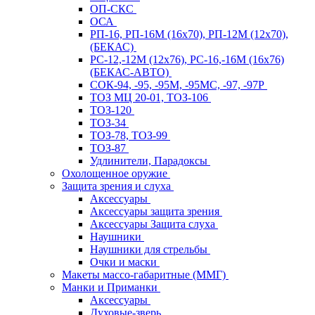
ОП-СКС
ОСА
РП-16, РП-16М (16х70), РП-12М (12х70),
(БЕКАС)
РС-12,-12М (12х76), РС-16,-16М (16х76)
(БЕКАС-АВТО)
СОК-94, -95, -95М, -95МС, -97, -97Р
ТОЗ МЦ 20-01, ТОЗ-106
ТОЗ-120
ТОЗ-34
ТОЗ-78, ТОЗ-99
ТОЗ-87
Удлинители, Парадоксы
Охолощенное оружие
Защита зрения и слуха
Аксессуары
Аксессуары защита зрения
Аксессуары Защита слуха
Наушники
Наушники для стрельбы
Очки и маски
Макеты массо-габаритные (ММГ)
Манки и Приманки
Аксессуары
Духовые-зверь