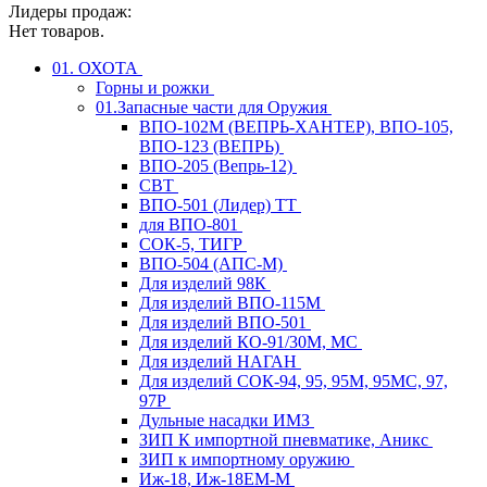
Лидеры продаж:
Нет товаров.
01. ОХОТА
Горны и рожки
01.Запасные части для Оружия
ВПО-102М (ВЕПРЬ-ХАНТЕР), ВПО-105,
ВПО-123 (ВЕПРЬ)
ВПО-205 (Вепрь-12)
СВТ
ВПО-501 (Лидер) ТТ
для ВПО-801
СОК-5, ТИГР
ВПО-504 (АПС-М)
Для изделий 98К
Для изделий ВПО-115М
Для изделий ВПО-501
Для изделий КО-91/30М, МС
Для изделий НАГАН
Для изделий СОК-94, 95, 95М, 95МС, 97,
97Р
Дульные насадки ИМЗ
ЗИП К импортной пневматике, Аникс
ЗИП к импортному оружию
Иж-18, Иж-18ЕМ-М