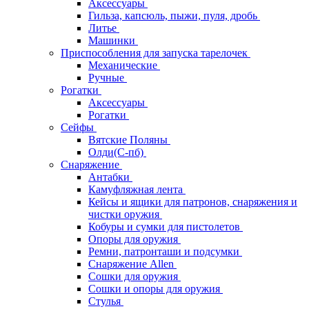
Аксессуары
Гильза, капсюль, пыжи, пуля, дробь
Литье
Машинки
Приспособления для запуска тарелочек
Механические
Ручные
Рогатки
Аксессуары
Рогатки
Сейфы
Вятские Поляны
Олди(С-пб)
Снаряжение
Антабки
Камуфляжная лента
Кейсы и ящики для патронов, снаряжения и
чистки оружия
Кобуры и сумки для пистолетов
Опоры для оружия
Ремни, патронташи и подсумки
Снаряжение Allen
Сошки для оружия
Сошки и опоры для оружия
Стулья