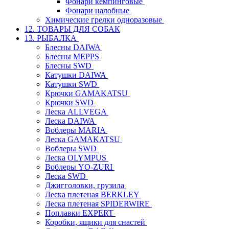
Фонари кемпинговые
Фонари налобные
Химические грелки одноразовые
12. ТОВАРЫ ДЛЯ СОБАК
13. РЫБАЛКА
Блесны DAIWA
Блесны MEPPS
Блесны SWD
Катушки DAIWA
Катушки SWD
Крючки GAMAKATSU
Крючки SWD
Леска ALLVEGA
Леска DAIWA
Воблеры MARIA
Леска GAMAKATSU
Воблеры SWD
Леска OLYMPUS
Воблеры YO-ZURI
Леска SWD
Джигголовки, грузила
Леска плетеная BERKLEY
Леска плетеная SPIDERWIRE
Поплавки EXPERT
Коробки, ящики для снастей