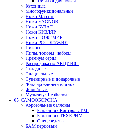
Точилки для ножей
Кухонные
Многофункциональные
Ножи Maserin
Ножи YAGNOB
Ножи БУЛАТ
Ножи КИЗЛЯР
Ножи НОЖЕМИР
Ножи РОСОРУЖИЕ
Ножны
Пилы, топоры, наборы
Премиум серия
Распродажа по АКЦИИ!!!
Складные
Специальные
Сувенирные и подарочные
Фиксированный клинок
Филейные
Мультитул Leatherman
05. САМООБОРОНА
Аэрозольные баллоны
Баллончик Контроль-УМ
Баллончик ТЕХКРИМ
Спецсредства
БАМ перцовый