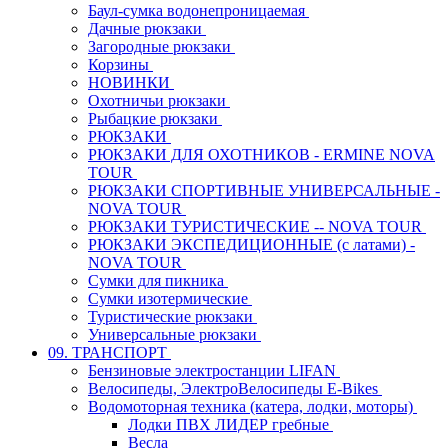
Баул-сумка водонепроницаемая
Дачные рюкзаки
Загородные рюкзаки
Корзины
НОВИНКИ
Охотничьи рюкзаки
Рыбацкие рюкзаки
РЮКЗАКИ
РЮКЗАКИ ДЛЯ ОХОТНИКОВ - ERMINE NOVA
TOUR
РЮКЗАКИ СПОРТИВНЫЕ УНИВЕРСАЛЬНЫЕ -
NOVA TOUR
РЮКЗАКИ ТУРИСТИЧЕСКИЕ -- NOVA TOUR
РЮКЗАКИ ЭКСПЕДИЦИОННЫЕ (с латами) -
NOVA TOUR
Сумки для пикника
Сумки изотермические
Туристические рюкзаки
Универсальные рюкзаки
09. ТРАНСПОРТ
Бензиновые электростанции LIFAN
Велосипеды, ЭлектроВелосипеды E-Bikes
Водомоторная техника (катера, лодки, моторы)
Лодки ПВХ ЛИДЕР гребные
Весла