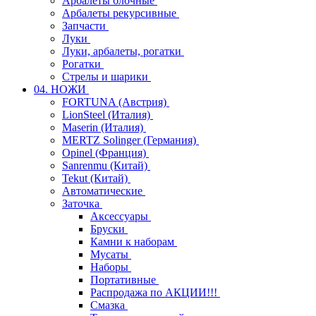
Арбалеты блочные
Арбалеты рекурсивные
Запчасти
Луки
Луки, арбалеты, рогатки
Рогатки
Стрелы и шарики
04. НОЖИ
FORTUNA (Австрия)
LionSteel (Италия)
Maserin (Италия)
MERTZ Solinger (Германия)
Opinel (Франция)
Sanrenmu (Китай)
Tekut (Китай)
Автоматические
Заточка
Аксессуары
Бруски
Камни к наборам
Мусаты
Наборы
Портативные
Распродажа по АКЦИИ!!!
Смазка