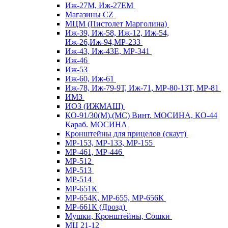
Иж-27М, Иж-27ЕМ
Магазины CZ
МЦМ (Пистолет Марголина)
Иж-39, Иж-58, Иж-12, Иж-54,
Иж-26,Иж-94,МР-233
Иж-43, Иж-43Е, МР-341
Иж-46
Иж-53
Иж-60, Иж-61
Иж-78, Иж-79-9Т, Иж-71, МР-80-13Т, МР-81
ИМЗ
ИОЗ (ИЖМАШ)
КО-91/30(М),(МС) Винт. МОСИНА, КО-44
Караб. МОСИНА
Кронштейны для прицелов (скаут)
МР-153, МР-133, МР-155
МР-461, МР-446
МР-512
МР-513
МР-514
МР-651К
МР-654К, МР-655, МР-656К
МР-661К (Дрозд)
Мушки, Кронштейны, Сошки
МЦ 21-12