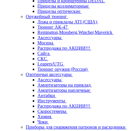
Прицелы и кронштейны DEDAL
Прицелы коллиматорные
Прицелы оптические
Оружейный тюнинг
Ложа и приклады ATI (США)
Тюнинг АК-47
Remington,Mossberg,Wincher,Maverick
Аксессуары
Мосина
Распродажа по АКЦИИ!!!
Сайга
СКС
Leapers/UTG
Тюнинг оружия (Россия)
Охотничьи аксессуары
Аксессуары
Амортизаторы на приклад
Амортизаторы наплечные
Антабки
Инструменты
Распродажа по АКЦИИ!!!
Скоростемеры
Химия
Чоки
Приборы для снаряжения патронов и расходники