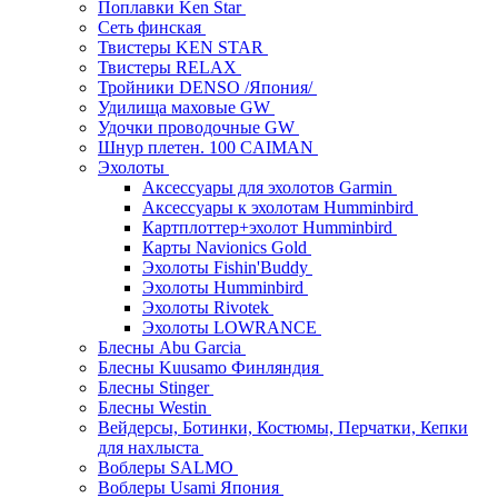
Поплавки Ken Star
Сеть финская
Твистеры KEN STAR
Твистеры RELAX
Тройники DENSO /Япония/
Удилища маховые GW
Удочки проводочные GW
Шнур плетен. 100 CAIMAN
Эхолоты
Аксессуары для эхолотов Garmin
Аксессуары к эхолотам Humminbird
Картплоттер+эхолот Humminbird
Карты Navionics Gold
Эхолоты Fishin'Buddy
Эхолоты Humminbird
Эхолоты Rivotek
Эхолоты LOWRANCE
Блесны Abu Garcia
Блесны Kuusamo Финляндия
Блесны Stinger
Блесны Westin
Вейдерсы, Ботинки, Костюмы, Перчатки, Кепки
для нахлыста
Воблеры SALMO
Воблеры Usami Япония