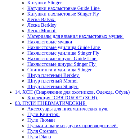
Катушки Stinger
Катушки нахлыстовые Guide Line
Катушки нахлыстовые Stinger Fly
Леска Balsax
Леска Berkley
Леска Momoi
Материалы для вязания нахлыстовых мушек
Нахлыстовые мушки
Нахлыстовые удилища Guide Line
Нахлыстовые удилища Stinger Fly
Нахлыстовые шнуры Guide Line
Нахлыстовые шнуры Stinger Fly
Спиннинги и удилища Stinger
Шнур плетеный Berkley
Шнур плетеный Momoi
Шнур плетеный Stinger
14. ХСН (Снаряжение для охотников, Одежда, Обувь)
Коллекция "СВЯТОБОР" (ХСН)
03. ПУЛИ ПНЕВМАТИЧЕСКИЕ
Аксессуары для пневматических пуль
Пули Квинтор
Пули Люман
Пульки и шарики других производителей
Пуля Crosman
Пуля Diana