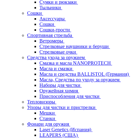
Сумки и рюкзаки
Тыльники
Сошки
Аксессуары
Сошки
Сошки-трости
Спортивная стрельба
Ветромеры
Стрелковые наушники и беруши
Стрелковые очки
Средства ухода за оружием
Смазка и масла NANOPROTECH
Масла и смазки
Масла и средства BALLISTOL (Германия)
Масла, Средства по уходу за оружием
Наборы для чистки
Оружейная химия
Приспособления для чистки
Тепловизоры
Упоры для чистки и пристрелки
Мешки
Станки
Фонари для оружия
Laser Genetics (Испания)
LEAPERS (США)