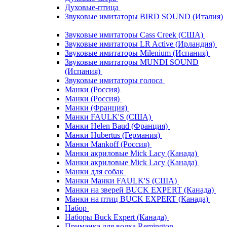
Духовые-птица
Звуковые имитаторы BIRD SOUND (Италия)
Звуковые имитаторы Cass Creek (США)
Звуковые имитаторы LR Active (Ирландия)
Звуковые имитаторы Milenium (Испания)
Звуковые имитаторы MUNDI SOUND
(Испания)
Звуковые имитаторы голоса
Манки (Россия)
Манки (Россия)
Манки (Франция)
Манки FAULK'S (США)
Манки Helen Baud (Франция)
Манки Hubertus (Германия)
Манки Mankoff (Россия)
Манки акриловые Mick Lacy (Канада)
Манки акриловые Mick Lacy (Канада)
Манки для собак
Манки Манки FAULK'S (США)
Манки на зверей BUCK EXPERT (Канада)
Манки на птиц BUCK EXPERT (Канада)
Набор
Наборы Buck Expert (Канада)
Приманка для волка Remington