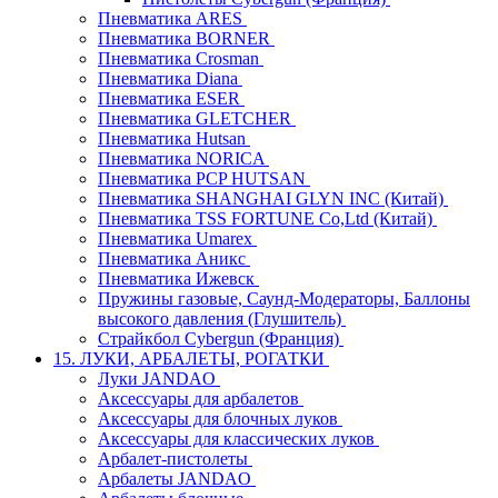
Пневматика ARES
Пневматика BORNER
Пневматика Crosman
Пневматика Diana
Пневматика ESER
Пневматика GLETCHER
Пневматика Hutsan
Пневматика NORICA
Пневматика PCP HUTSAN
Пневматика SHANGHAI GLYN INC (Китай)
Пневматика TSS FORTUNE Co,Ltd (Китай)
Пневматика Umarex
Пневматика Аникс
Пневматика Ижевск
Пружины газовые, Саунд-Модераторы, Баллоны
высокого давления (Глушитель)
Страйкбол Cybergun (Франция)
15. ЛУКИ, АРБАЛЕТЫ, РОГАТКИ
Луки JANDAO
Аксессуары для арбалетов
Аксессуары для блочных луков
Аксессуары для классических луков
Арбалет-пистолеты
Арбалеты JANDAO