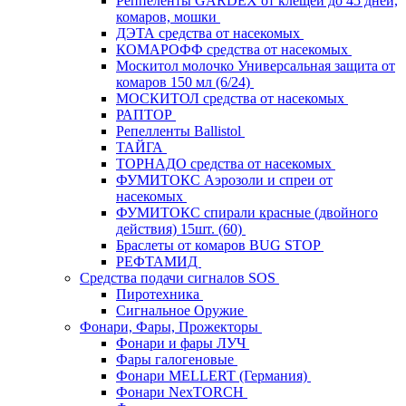
Реппеленты GARDEX от клещей до 45 дней,
комаров, мошки
ДЭТА средства от насекомых
КОМАРОФФ средства от насекомых
Москитол молочко Универсальная защита от
комаров 150 мл (6/24)
МОСКИТОЛ средства от насекомых
РАПТОР
Репелленты Ballistol
ТАЙГА
ТОРНАДО средства от насекомых
ФУМИТОКС Аэрозоли и спреи от
насекомых
ФУМИТОКС спирали красные (двойного
действия) 15шт. (60)
Браслеты от комаров BUG STOP
РЕФТАМИД
Средства подачи сигналов SOS
Пиротехника
Сигнальное Оружие
Фонари, Фары, Прожекторы
Фонари и фары ЛУЧ
Фары галогеновые
Фонари MELLERT (Германия)
Фонари NexTORCH