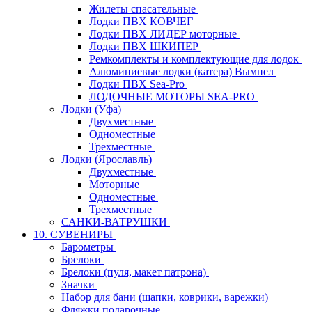
Жилеты спасательные
Лодки ПВХ КОВЧЕГ
Лодки ПВХ ЛИДЕР моторные
Лодки ПВХ ШКИПЕР
Ремкомплекты и комплектующие для лодок
Алюминиевые лодки (катера) Вымпел
Лодки ПВХ Sea-Pro
ЛОДОЧНЫЕ МОТОРЫ SEA-PRO
Лодки (Уфа)
Двухместные
Одноместные
Трехместные
Лодки (Ярославль)
Двухместные
Моторные
Одноместные
Трехместные
САНКИ-ВАТРУШКИ
10. СУВЕНИРЫ
Барометры
Брелоки
Брелоки (пуля, макет патрона)
Значки
Набор для бани (шапки, коврики, варежки)
Фляжки подарочные