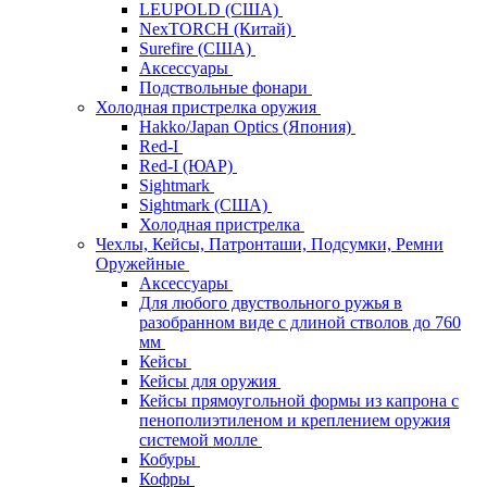
LEUPOLD (США)
NexTORCH (Китай)
Surefire (США)
Аксессуары
Подствольные фонари
Холодная пристрелка оружия
Hakko/Japan Optics (Япония)
Red-I
Red-I (ЮАР)
Sightmark
Sightmark (США)
Холодная пристрелка
Чехлы, Кейсы, Патронташи, Подсумки, Ремни
Оружейные
Аксессуары
Для любого двуствольного ружья в
разобранном виде с длиной стволов до 760
мм
Кейсы
Кейсы для оружия
Кейсы прямоугольной формы из капрона с
пенополиэтиленом и креплением оружия
системой молле
Кобуры
Кофры