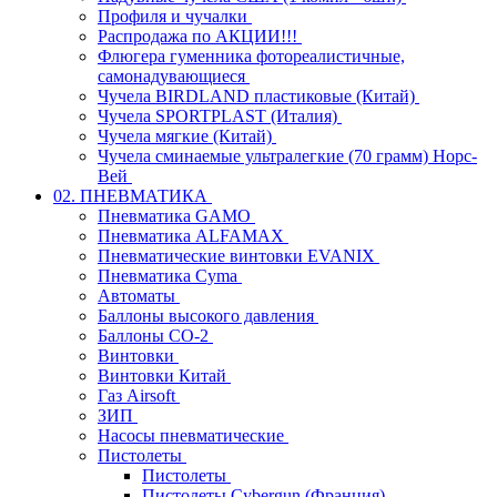
Профиля и чучалки
Распродажа по АКЦИИ!!!
Флюгера гуменника фотореалистичные,
самонадувающиеся
Чучела BIRDLAND пластиковые (Китай)
Чучела SPORTPLAST (Италия)
Чучела мягкие (Китай)
Чучела сминаемые ультралегкие (70 грамм) Норс-
Вей
02. ПНЕВМАТИКА
Пневматика GAMO
Пневматика ALFAMAX
Пневматические винтовки EVANIX
Пневматика Cyma
Автоматы
Баллоны высокого давления
Баллоны СО-2
Винтовки
Винтовки Китай
Газ Airsoft
ЗИП
Насосы пневматические
Пистолеты
Пистолеты
Пистолеты Cybergun (Франция)