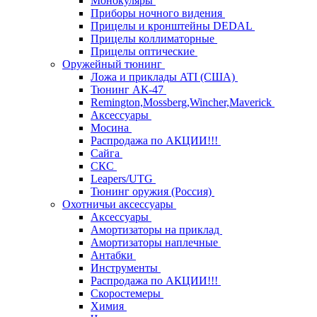
Монокуляры
Приборы ночного видения
Прицелы и кронштейны DEDAL
Прицелы коллиматорные
Прицелы оптические
Оружейный тюнинг
Ложа и приклады ATI (США)
Тюнинг АК-47
Remington,Mossberg,Wincher,Maverick
Аксессуары
Мосина
Распродажа по АКЦИИ!!!
Сайга
СКС
Leapers/UTG
Тюнинг оружия (Россия)
Охотничьи аксессуары
Аксессуары
Амортизаторы на приклад
Амортизаторы наплечные
Антабки
Инструменты
Распродажа по АКЦИИ!!!
Скоростемеры
Химия