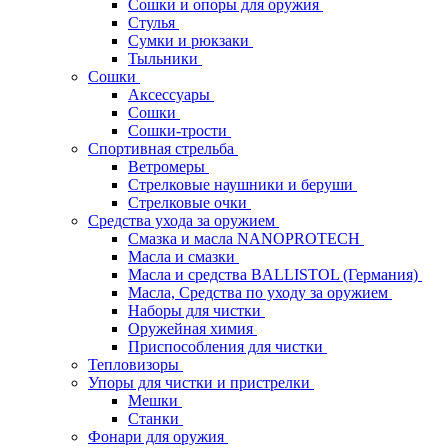
Сошки и опоры для оружия
Стулья
Сумки и рюкзаки
Тыльники
Сошки
Аксессуары
Сошки
Сошки-трости
Спортивная стрельба
Ветромеры
Стрелковые наушники и беруши
Стрелковые очки
Средства ухода за оружием
Смазка и масла NANOPROTECH
Масла и смазки
Масла и средства BALLISTOL (Германия)
Масла, Средства по уходу за оружием
Наборы для чистки
Оружейная химия
Приспособления для чистки
Тепловизоры
Упоры для чистки и пристрелки
Мешки
Станки
Фонари для оружия