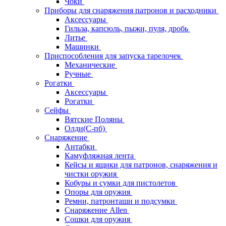
Чоки
Приборы для снаряжения патронов и расходники
Аксессуары
Гильза, капсюль, пыжи, пуля, дробь
Литье
Машинки
Приспособления для запуска тарелочек
Механические
Ручные
Рогатки
Аксессуары
Рогатки
Сейфы
Вятские Поляны
Олди(С-пб)
Снаряжение
Антабки
Камуфляжная лента
Кейсы и ящики для патронов, снаряжения и
чистки оружия
Кобуры и сумки для пистолетов
Опоры для оружия
Ремни, патронташи и подсумки
Снаряжение Allen
Сошки для оружия