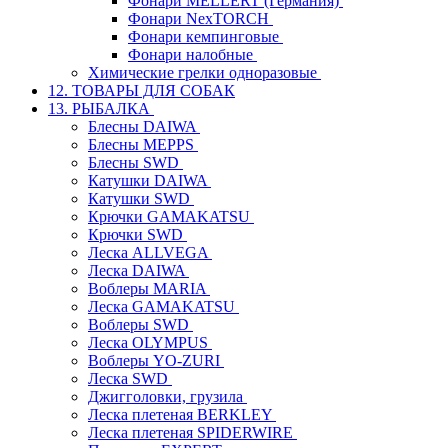
Фонари MELLERT (Германия)
Фонари NexTORCH
Фонари кемпинговые
Фонари налобные
Химические грелки одноразовые
12. ТОВАРЫ ДЛЯ СОБАК
13. РЫБАЛКА
Блесны DAIWA
Блесны MEPPS
Блесны SWD
Катушки DAIWA
Катушки SWD
Крючки GAMAKATSU
Крючки SWD
Леска ALLVEGA
Леска DAIWA
Воблеры MARIA
Леска GAMAKATSU
Воблеры SWD
Леска OLYMPUS
Воблеры YO-ZURI
Леска SWD
Джигголовки, грузила
Леска плетеная BERKLEY
Леска плетеная SPIDERWIRE