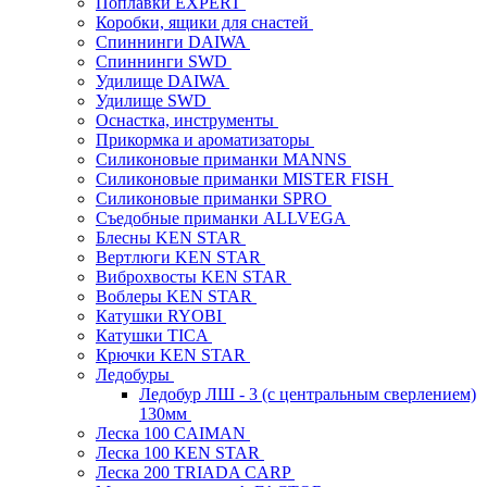
Поплавки EXPERT
Коробки, ящики для снастей
Спиннинги DAIWA
Спиннинги SWD
Удилище DAIWA
Удилище SWD
Оснастка, инструменты
Прикормка и ароматизаторы
Силиконовые приманки MANNS
Силиконовые приманки MISTER FISH
Силиконовые приманки SPRO
Съедобные приманки ALLVEGA
Блесны KEN STAR
Вертлюги KEN STAR
Виброхвосты KEN STAR
Воблеры KEN STAR
Катушки RYOBI
Катушки TICA
Крючки KEN STAR
Ледобуры
Ледобур ЛШ - 3 (с центральным сверлением)
130мм
Леска 100 CAIMAN
Леска 100 KEN STAR
Леска 200 TRIADA CARP