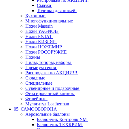
Распродажа по АКЦИИ!!!
Смазка
Точилки для ножей
Кухонные
Многофункциональные
Ножи Maserin
Ножи YAGNOB
Ножи БУЛАТ
Ножи КИЗЛЯР
Ножи НОЖЕМИР
Ножи РОСОРУЖИЕ
Ножны
Пилы, топоры, наборы
Премиум серия
Распродажа по АКЦИИ!!!
Складные
Специальные
Сувенирные и подарочные
Фиксированный клинок
Филейные
Мультитул Leatherman
05. САМООБОРОНА
Аэрозольные баллоны
Баллончик Контроль-УМ
Баллончик ТЕХКРИМ