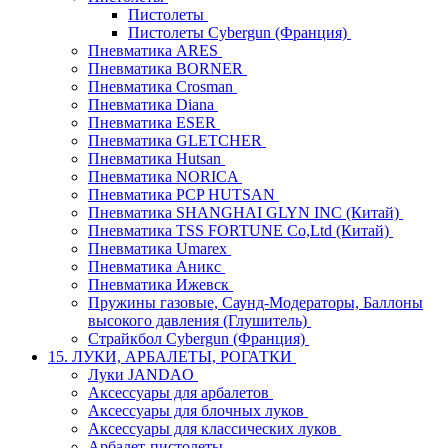
Пистолеты
Пистолеты Cybergun (Франция)
Пневматика ARES
Пневматика BORNER
Пневматика Crosman
Пневматика Diana
Пневматика ESER
Пневматика GLETCHER
Пневматика Hutsan
Пневматика NORICA
Пневматика PCP HUTSAN
Пневматика SHANGHAI GLYN INC (Китай)
Пневматика TSS FORTUNE Co,Ltd (Китай)
Пневматика Umarex
Пневматика Аникс
Пневматика Ижевск
Пружины газовые, Саунд-Модераторы, Баллоны
высокого давления (Глушитель)
Страйкбол Cybergun (Франция)
15. ЛУКИ, АРБАЛЕТЫ, РОГАТКИ
Луки JANDAO
Аксессуары для арбалетов
Аксессуары для блочных луков
Аксессуары для классических луков
Арбалет-пистолеты