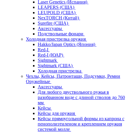
Laser Genetics (Испания)
LEAPERS (США)
LEUPOLD (США)
NexTORCH (Китай)
Surefire (США)
Аксессуары
Подствольные фонари
Холодная пристрелка оружия
Hakko/Japan Optics (Япония)
Red-I
Red-I (ЮАР)
Sightmark
Sightmark (США)
Холодная пристрелка
Чехлы, Кейсы, Патронташи, Подсумки, Ремни
Оружейные
Аксессуары
Для любого двуствольного ружья в
разобранном виде с длиной стволов до 760
мм
Кейсы
Кейсы для оружия
Кейсы прямоугольной формы из капрона с
пенополиэтиленом и креплением оружия
системой молле