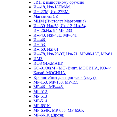
ЗИП к импортному оружию
Иж-18, Иж-18ЕМ-М
Иж-27М, Иж-27ЕМ
Магазины CZ
МЦМ (Пистолет Марголина)
Иж-39, Иж-58, Иж-12, Иж-54,
Иж-26,Иж-94,МР-233
Иж-43, Иж-43Е, МР-341
Иж-46
Иж-53
Иж-60, Иж-61
Иж-78, Иж-79-9Т, Иж-71, МР-80-13Т, МР-81
ИМЗ
ИОЗ (ИЖМАШ)
КО-91/30(М),(МС) Винт. МОСИНА, КО-44
Караб. МОСИНА
Кронштейны для прицелов (скаут)
МР-153, МР-133, МР-155
МР-461, МР-446
МР-512
МР-513
МР-514
МР-651К
МР-654К, МР-655, МР-656К
МР-661К (Дрозд)