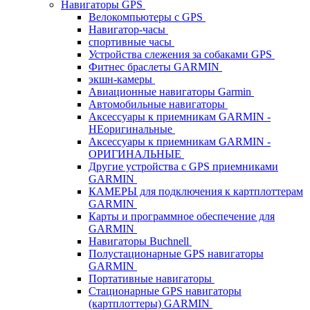
Навигаторы GPS
Велокомпьютеры с GPS
Навигатор-часы
спортивные часы
Устройства слежения за собаками GPS
Фитнес браслеты GARMIN
экшн-камеры
Авиационные навигаторы Garmin
Автомобильные навигаторы
Аксессуары к приемникам GARMIN -
НЕоригинальные
Аксессуары к приемникам GARMIN -
ОРИГИНАЛЬНЫЕ
Другие устройства с GPS приемниками
GARMIN
КАМЕРЫ для подключения к картплоттерам
GARMIN
Карты и программное обеспечение для
GARMIN
Навигаторы Buchnell
Полустационарные GPS навигаторы
GARMIN
Портативные навигаторы
Стационарные GPS навигаторы
(картплоттеры) GARMIN