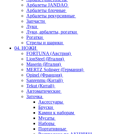
Арбалеты JANDAO
Арбалеты блочные
Арбалеты рекурсивные
Запчасти
Луки
Луки, арбалеты, рогатки
Рогатки
Стрелы и шарики
04. НОЖИ
FORTUNA (Австрия)
LionSteel (Италия)
Maserin (Италия)
MERTZ Solinger (Германия)
Opinel (Франция)
Sanrenmu (Китай)
Tekut (Китай)
Автоматические
Заточка
Аксессуары
Бруски
Камни к наборам
Мусаты
Наборы
Портативные