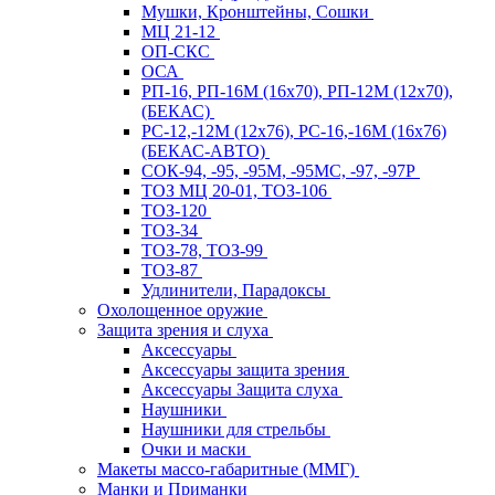
Мушки, Кронштейны, Сошки
МЦ 21-12
ОП-СКС
ОСА
РП-16, РП-16М (16х70), РП-12М (12х70),
(БЕКАС)
РС-12,-12М (12х76), РС-16,-16М (16х76)
(БЕКАС-АВТО)
СОК-94, -95, -95М, -95МС, -97, -97Р
ТОЗ МЦ 20-01, ТОЗ-106
ТОЗ-120
ТОЗ-34
ТОЗ-78, ТОЗ-99
ТОЗ-87
Удлинители, Парадоксы
Охолощенное оружие
Защита зрения и слуха
Аксессуары
Аксессуары защита зрения
Аксессуары Защита слуха
Наушники
Наушники для стрельбы
Очки и маски
Макеты массо-габаритные (ММГ)
Манки и Приманки