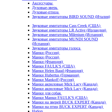
Аксессуары
Духовые-зверь
Духовые-птица
Звуковые имитаторы BIRD SOUND (Италия)
Звуковые имитаторы Cass Creek (США)
Звуковые имитаторы LR Active (Ирландия)
Звуковые имитаторы Milenium (Испания)
Звуковые имитаторы MUNDI SOUND
(Испания)
Звуковые имитаторы голоса
Манки (Россия)
Манки (Россия)
Манки (Франция)
Манки FAULK'S (США)
Манки Helen Baud (Франция)
Манки Hubertus (Германия)
Манки Mankoff (Россия)
Манки акриловые Mick Lacy (Канада)
Манки акриловые Mick Lacy (Канада)
Манки для собак
Манки Манки FAULK'S (США)
Манки на зверей BUCK EXPERT (Канада)
Манки на птиц BUCK EXPERT (Канада)
Набор