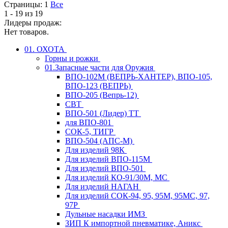
Страницы:
1
Все
1 - 19 из 19
Лидеры продаж:
Нет товаров.
01. ОХОТА
Горны и рожки
01.Запасные части для Оружия
ВПО-102М (ВЕПРЬ-ХАНТЕР), ВПО-105,
ВПО-123 (ВЕПРЬ)
ВПО-205 (Вепрь-12)
СВТ
ВПО-501 (Лидер) ТТ
для ВПО-801
СОК-5, ТИГР
ВПО-504 (АПС-М)
Для изделий 98К
Для изделий ВПО-115М
Для изделий ВПО-501
Для изделий КО-91/30М, МС
Для изделий НАГАН
Для изделий СОК-94, 95, 95М, 95МС, 97,
97Р
Дульные насадки ИМЗ
ЗИП К импортной пневматике, Аникс