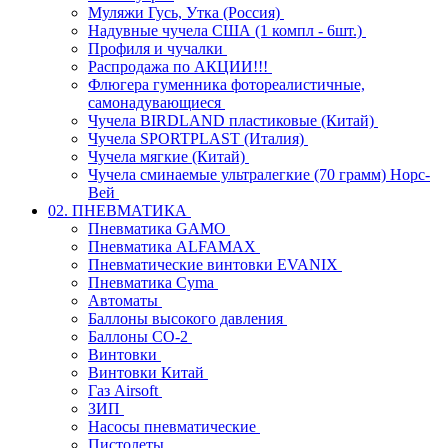
Муляжи Гусь, Утка (Россия)
Надувные чучела США (1 компл - 6шт.)
Профиля и чучалки
Распродажа по АКЦИИ!!!
Флюгера гуменника фотореалистичные,
самонадувающиеся
Чучела BIRDLAND пластиковые (Китай)
Чучела SPORTPLAST (Италия)
Чучела мягкие (Китай)
Чучела сминаемые ультралегкие (70 грамм) Норс-
Вей
02. ПНЕВМАТИКА
Пневматика GAMO
Пневматика ALFAMAX
Пневматические винтовки EVANIX
Пневматика Cyma
Автоматы
Баллоны высокого давления
Баллоны СО-2
Винтовки
Винтовки Китай
Газ Airsoft
ЗИП
Насосы пневматические
Пистолеты