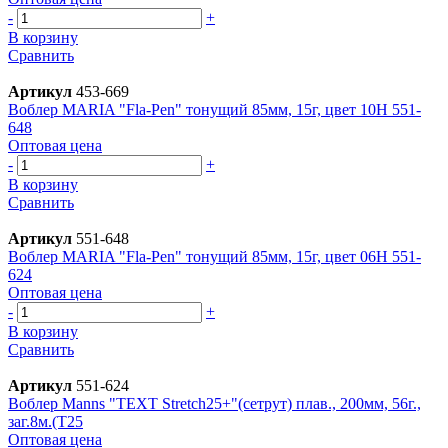
-
+
В корзину
Сравнить
Артикул
453-669
Воблер MARIA "Fla-Pen" тонущий 85мм, 15г, цвет 10Н 551-
648
Оптовая цена
-
+
В корзину
Сравнить
Артикул
551-648
Воблер MARIA "Fla-Pen" тонущий 85мм, 15г, цвет 06Н 551-
624
Оптовая цена
-
+
В корзину
Сравнить
Артикул
551-624
Воблер Manns "TEXT Stretch25+"(сетрут) плав., 200мм, 56г.,
заг.8м.(T25
Оптовая цена