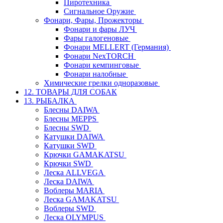
Пиротехника
Сигнальное Оружие
Фонари, Фары, Прожекторы
Фонари и фары ЛУЧ
Фары галогеновые
Фонари MELLERT (Германия)
Фонари NexTORCH
Фонари кемпинговые
Фонари налобные
Химические грелки одноразовые
12. ТОВАРЫ ДЛЯ СОБАК
13. РЫБАЛКА
Блесны DAIWA
Блесны MEPPS
Блесны SWD
Катушки DAIWA
Катушки SWD
Крючки GAMAKATSU
Крючки SWD
Леска ALLVEGA
Леска DAIWA
Воблеры MARIA
Леска GAMAKATSU
Воблеры SWD
Леска OLYMPUS