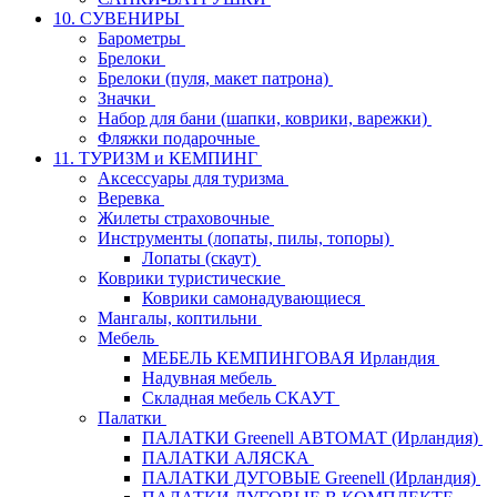
10. СУВЕНИРЫ
Барометры
Брелоки
Брелоки (пуля, макет патрона)
Значки
Набор для бани (шапки, коврики, варежки)
Фляжки подарочные
11. ТУРИЗМ и КЕМПИНГ
Аксессуары для туризма
Веревка
Жилеты страховочные
Инструменты (лопаты, пилы, топоры)
Лопаты (скаут)
Коврики туристические
Коврики самонадувающиеся
Мангалы, коптильни
Мебель
МЕБЕЛЬ КЕМПИНГОВАЯ Ирландия
Надувная мебель
Складная мебель СКАУТ
Палатки
ПАЛАТКИ Greenell АВТОМАТ (Ирландия)
ПАЛАТКИ АЛЯСКА
ПАЛАТКИ ДУГОВЫЕ Greenell (Ирландия)