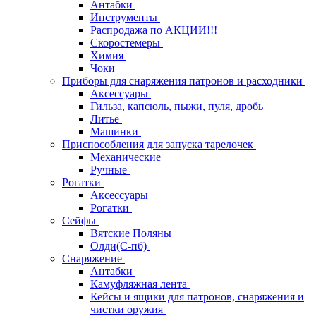
Антабки
Инструменты
Распродажа по АКЦИИ!!!
Скоростемеры
Химия
Чоки
Приборы для снаряжения патронов и расходники
Аксессуары
Гильза, капсюль, пыжи, пуля, дробь
Литье
Машинки
Приспособления для запуска тарелочек
Механические
Ручные
Рогатки
Аксессуары
Рогатки
Сейфы
Вятские Поляны
Олди(С-пб)
Снаряжение
Антабки
Камуфляжная лента
Кейсы и ящики для патронов, снаряжения и
чистки оружия