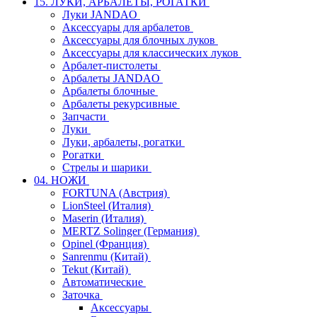
15. ЛУКИ, АРБАЛЕТЫ, РОГАТКИ
Луки JANDAO
Аксессуары для арбалетов
Аксессуары для блочных луков
Аксессуары для классических луков
Арбалет-пистолеты
Арбалеты JANDAO
Арбалеты блочные
Арбалеты рекурсивные
Запчасти
Луки
Луки, арбалеты, рогатки
Рогатки
Стрелы и шарики
04. НОЖИ
FORTUNA (Австрия)
LionSteel (Италия)
Maserin (Италия)
MERTZ Solinger (Германия)
Opinel (Франция)
Sanrenmu (Китай)
Tekut (Китай)
Автоматические
Заточка
Аксессуары