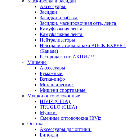
Маскировка и Засидки
Аксессуары
Засидки
Засидки и лабазы
Засидки, маскировочная сеть, лента
Камуфляжная лента
Камуфляжная лента
Нейтрализаторы
Нейтрализаторы запаха BUCK EXPERT
(Канада)
Распродажа по АКЦИИ!!!
Мишени
Аксессуары
Бумажные
Вятка-инфо
Металлические
Мишени спортивные
Мушки оптоволоконные
HIVIZ (США)
TRUGLO (США)
Мушки
Сменные оптоволокна HiViz
Оптика
Аксессуары для оптики
Бинокли