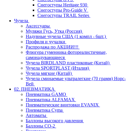
Снегоступы Heritage 930
Снегоступы Pro-Guide V
Снегоступы TRAIL Series
Чучела
Аксессуары
Муляжи Гусь, Утка (Россия)
Надувные чучела США (1 компл - 6шт.)
Профиля и чучалки
Распродажа по АКЦИИ!!!
Флюгера гуменника фотореалистичные,
самонадувающиеся
Чучела BIRDLAND пластиковые (Китай)
Чучела SPORTPLAST (Италия)
Чучела мягкие (Китай)
Чучела сминаемые ультралегкие (70 грамм) Норс-
Вей
02. ПНЕВМАТИКА
Пневматика GAMO
Пневматика ALFAMAX
Пневматические винтовки EVANIX
Пневматика Cyma
Автоматы
Баллоны высокого давления
Баллоны СО-2