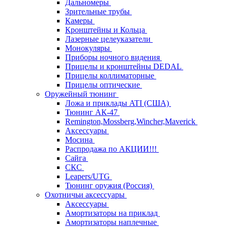
Дальномеры
Зрительные трубы
Камеры
Кронштейны и Кольца
Лазерные целеуказатели
Монокуляры
Приборы ночного видения
Прицелы и кронштейны DEDAL
Прицелы коллиматорные
Прицелы оптические
Оружейный тюнинг
Ложа и приклады ATI (США)
Тюнинг АК-47
Remington,Mossberg,Wincher,Maverick
Аксессуары
Мосина
Распродажа по АКЦИИ!!!
Сайга
СКС
Leapers/UTG
Тюнинг оружия (Россия)
Охотничьи аксессуары
Аксессуары
Амортизаторы на приклад
Амортизаторы наплечные