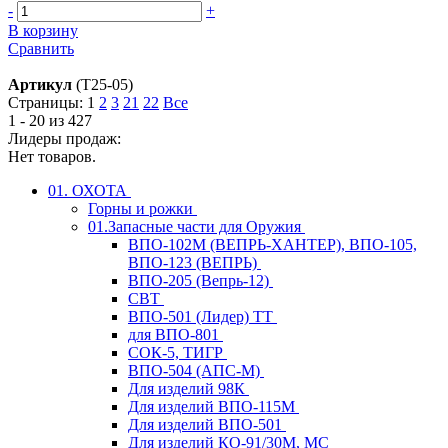
-
+
В корзину
Сравнить
Артикул
(T25-05)
Страницы:
1
2
3
21
22
Все
1 - 20 из 427
Лидеры продаж:
Нет товаров.
01. ОХОТА
Горны и рожки
01.Запасные части для Оружия
ВПО-102М (ВЕПРЬ-ХАНТЕР), ВПО-105,
ВПО-123 (ВЕПРЬ)
ВПО-205 (Вепрь-12)
СВТ
ВПО-501 (Лидер) ТТ
для ВПО-801
СОК-5, ТИГР
ВПО-504 (АПС-М)
Для изделий 98К
Для изделий ВПО-115М
Для изделий ВПО-501
Для изделий КО-91/30М, МС