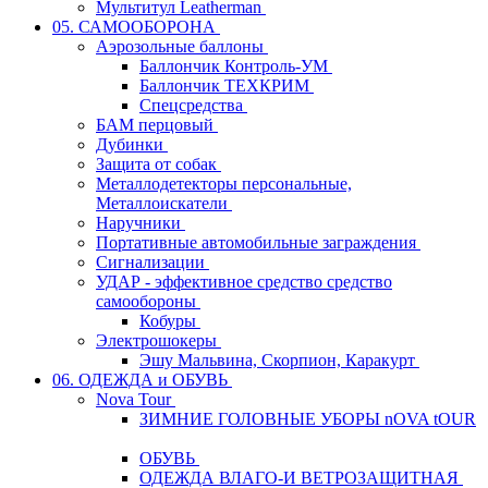
Мультитул Leatherman
05. САМООБОРОНА
Аэрозольные баллоны
Баллончик Контроль-УМ
Баллончик ТЕХКРИМ
Спецсредства
БАМ перцовый
Дубинки
Защита от собак
Металлодетекторы персональные,
Металлоискатели
Наручники
Портативные автомобильные заграждения
Сигнализации
УДАР - эффективное средство средство
самообороны
Кобуры
Электрошокеры
Эшу Мальвина, Скорпион, Каракурт
06. ОДЕЖДА и ОБУВЬ
Nova Tour
ЗИМНИЕ ГОЛОВНЫЕ УБОРЫ nOVA tOUR
ОБУВЬ
ОДЕЖДА ВЛАГО-И ВЕТРОЗАЩИТНАЯ