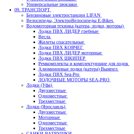
Универсальные рюкзаки
09. ТРАНСПОРТ
Бензиновые электростанции LIFAN
Велосипеды, ЭлектроВелосипеды E-Bikes
Водомоторная техника (катера, лодки, моторы)
Лодки ПВХ ЛИДЕР гребные
Весла
Жилеты спасательные
Лодки ПВХ КОВЧЕГ
Лодки ПВХ ЛИДЕР моторные
Лодки ПВХ ШКИПЕР
Ремкомплекты и комплектующие для лодок
Алюминиевые лодки (катера) Вымпел
Лодки ПВХ Sea-Pro
ЛОДОЧНЫЕ МОТОРЫ SEA-PRO
Лодки (Уфа)
Двухместные
Одноместные
Трехместные
Лодки (Ярославль)
Двухместные
Моторные
Одноместные
Трехместные
САНКИ-ВАТРУШКИ