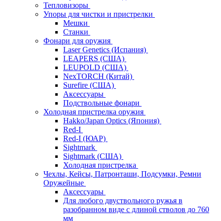
Тепловизоры
Упоры для чистки и пристрелки
Мешки
Станки
Фонари для оружия
Laser Genetics (Испания)
LEAPERS (США)
LEUPOLD (США)
NexTORCH (Китай)
Surefire (США)
Аксессуары
Подствольные фонари
Холодная пристрелка оружия
Hakko/Japan Optics (Япония)
Red-I
Red-I (ЮАР)
Sightmark
Sightmark (США)
Холодная пристрелка
Чехлы, Кейсы, Патронташи, Подсумки, Ремни
Оружейные
Аксессуары
Для любого двуствольного ружья в
разобранном виде с длиной стволов до 760
мм