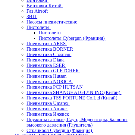
Винтовки
Винтовки Китай
Газ Airsoft
ЗИП
Насосы пневматические
Пистолеты
Пистолеты
Пистолеты Cybergun (Франция)
Пневматика ARES
Пневматика BORNER
Пневматика Crosman
Пневматика Diana
Пневматика ESER
Пневматика GLETCHER
Пневматика Hutsan
Пневматика NORICA
Пневматика PCP HUTSAN
Пневматика SHANGHAI GLYN INC (Китай)
Пневматика TSS FORTUNE Co,Ltd (Китай)
Пневматика Umarex
Пневматика Аникс
Пневматика Ижевск
Пружины газовые, Саунд-Модераторы, Баллоны
высокого давления (Глушитель)
Страйкбол Cybergun (Франция)