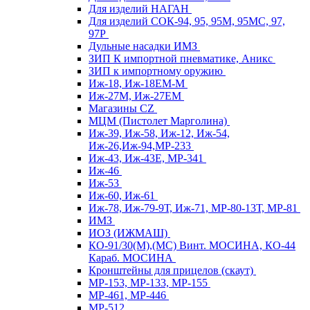
Для изделий НАГАН
Для изделий СОК-94, 95, 95М, 95МС, 97,
97Р
Дульные насадки ИМЗ
ЗИП К импортной пневматике, Аникс
ЗИП к импортному оружию
Иж-18, Иж-18ЕМ-М
Иж-27М, Иж-27ЕМ
Магазины CZ
МЦМ (Пистолет Марголина)
Иж-39, Иж-58, Иж-12, Иж-54,
Иж-26,Иж-94,МР-233
Иж-43, Иж-43Е, МР-341
Иж-46
Иж-53
Иж-60, Иж-61
Иж-78, Иж-79-9Т, Иж-71, МР-80-13Т, МР-81
ИМЗ
ИОЗ (ИЖМАШ)
КО-91/30(М),(МС) Винт. МОСИНА, КО-44
Караб. МОСИНА
Кронштейны для прицелов (скаут)
МР-153, МР-133, МР-155
МР-461, МР-446
МР-512