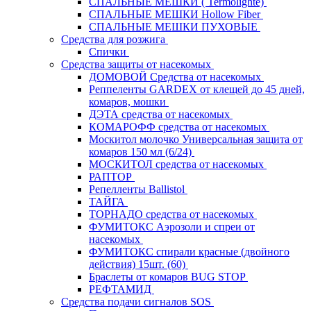
СПАЛЬНЫЕ МЕШКИ ( Termolighte)
СПАЛЬНЫЕ МЕШКИ Hollow Fiber
СПАЛЬНЫЕ МЕШКИ ПУХОВЫЕ
Средства для розжига
Спички
Средства защиты от насекомых
ДОМОВОЙ Средства от насекомых
Реппеленты GARDEX от клещей до 45 дней,
комаров, мошки
ДЭТА средства от насекомых
КОМАРОФФ средства от насекомых
Москитол молочко Универсальная защита от
комаров 150 мл (6/24)
МОСКИТОЛ средства от насекомых
РАПТОР
Репелленты Ballistol
ТАЙГА
ТОРНАДО средства от насекомых
ФУМИТОКС Аэрозоли и спреи от
насекомых
ФУМИТОКС спирали красные (двойного
действия) 15шт. (60)
Браслеты от комаров BUG STOP
РЕФТАМИД
Средства подачи сигналов SOS