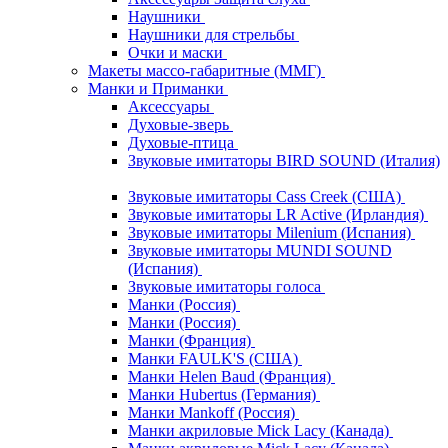
Наушники
Наушники для стрельбы
Очки и маски
Макеты массо-габаритные (ММГ)
Манки и Приманки
Аксессуары
Духовые-зверь
Духовые-птица
Звуковые имитаторы BIRD SOUND (Италия)
Звуковые имитаторы Cass Creek (США)
Звуковые имитаторы LR Active (Ирландия)
Звуковые имитаторы Milenium (Испания)
Звуковые имитаторы MUNDI SOUND
(Испания)
Звуковые имитаторы голоса
Манки (Россия)
Манки (Россия)
Манки (Франция)
Манки FAULK'S (США)
Манки Helen Baud (Франция)
Манки Hubertus (Германия)
Манки Mankoff (Россия)
Манки акриловые Mick Lacy (Канада)