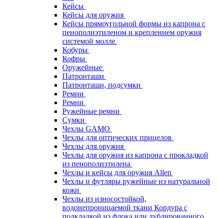
Кейсы
Кейсы для оружия
Кейсы прямоугольной формы из капрона с
пенополиэтиленом и креплением оружия
системой молле
Кобуры
Кофры
Оружейные
Патронташи
Патронташи, подсумки
Ремни
Ремни
Ружейные ремни
Сумки
Чехлы GAMO
Чехлы для оптических прицелов
Чехлы для оружия
Чехлы для оружия из капрона с прокладкой
из пенополиэтилена
Чехлы и кейсы для оружия Allen
Чехлы и футляры ружейные из натуральной
кожи
Чехлы из износостойкой,
водонепроницаемой ткани Кордура с
подкладкой из флока или дублированного