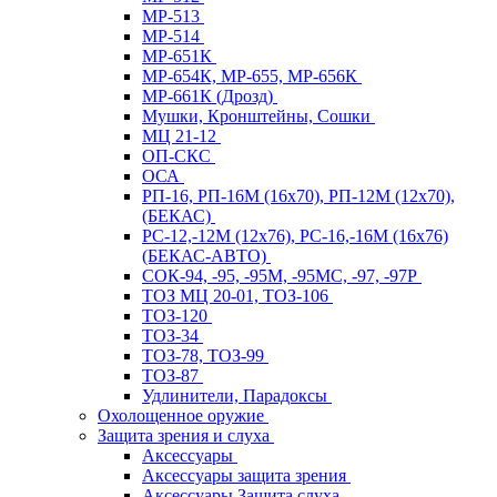
МР-513
МР-514
МР-651К
МР-654К, МР-655, МР-656К
МР-661К (Дрозд)
Мушки, Кронштейны, Сошки
МЦ 21-12
ОП-СКС
ОСА
РП-16, РП-16М (16х70), РП-12М (12х70),
(БЕКАС)
РС-12,-12М (12х76), РС-16,-16М (16х76)
(БЕКАС-АВТО)
СОК-94, -95, -95М, -95МС, -97, -97Р
ТОЗ МЦ 20-01, ТОЗ-106
ТОЗ-120
ТОЗ-34
ТОЗ-78, ТОЗ-99
ТОЗ-87
Удлинители, Парадоксы
Охолощенное оружие
Защита зрения и слуха
Аксессуары
Аксессуары защита зрения
Аксессуары Защита слуха