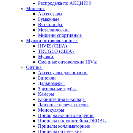
Распродажа по АКЦИИ!!!
Мишени
Аксессуары
Бумажные
Вятка-инфо
Металлические
Мишени спортивные
Мушки оптоволоконные
HIVIZ (США)
TRUGLO (США)
Мушки
Сменные оптоволокна HiViz
Оптика
Аксессуары для оптики
Бинокли
Дальномеры
Зрительные трубы
Камеры
Кронштейны и Кольца
Лазерные целеуказатели
Монокуляры
Приборы ночного видения
Прицелы и кронштейны DEDAL
Прицелы коллиматорные
Прицелы оптические