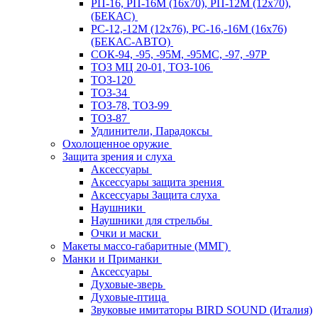
РП-16, РП-16М (16х70), РП-12М (12х70),
(БЕКАС)
РС-12,-12М (12х76), РС-16,-16М (16х76)
(БЕКАС-АВТО)
СОК-94, -95, -95М, -95МС, -97, -97Р
ТОЗ МЦ 20-01, ТОЗ-106
ТОЗ-120
ТОЗ-34
ТОЗ-78, ТОЗ-99
ТОЗ-87
Удлинители, Парадоксы
Охолощенное оружие
Защита зрения и слуха
Аксессуары
Аксессуары защита зрения
Аксессуары Защита слуха
Наушники
Наушники для стрельбы
Очки и маски
Макеты массо-габаритные (ММГ)
Манки и Приманки
Аксессуары
Духовые-зверь
Духовые-птица
Звуковые имитаторы BIRD SOUND (Италия)