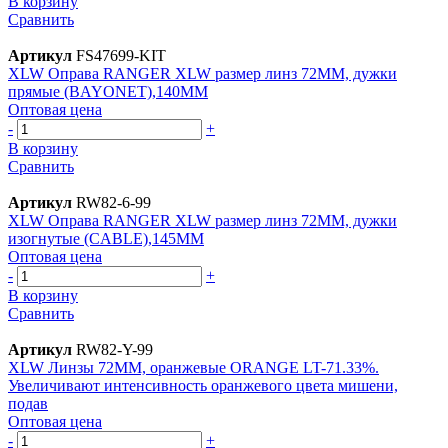
В корзину
Сравнить
Артикул
FS47699-KIT
XLW Оправа RANGER XLW размер линз 72MM, дужки
прямые (BAYONET),140MM
Оптовая цена
-
+
В корзину
Сравнить
Артикул
RW82-6-99
XLW Оправа RANGER XLW размер линз 72MM, дужки
изогнутые (CABLE),145MM
Оптовая цена
-
+
В корзину
Сравнить
Артикул
RW82-Y-99
XLW Линзы 72MM, оранжевые ORANGE LT-71.33%.
Увеличивают интенсивность оранжевого цвета мишени,
подав
Оптовая цена
-
+