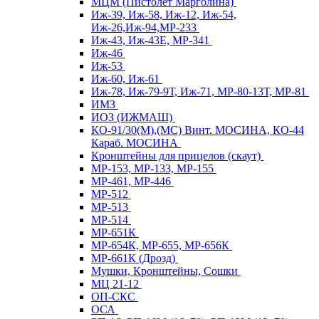
МЦМ (Пистолет Марголина)
Иж-39, Иж-58, Иж-12, Иж-54,
Иж-26,Иж-94,МР-233
Иж-43, Иж-43Е, МР-341
Иж-46
Иж-53
Иж-60, Иж-61
Иж-78, Иж-79-9Т, Иж-71, МР-80-13Т, МР-81
ИМЗ
ИОЗ (ИЖМАШ)
КО-91/30(М),(МС) Винт. МОСИНА, КО-44
Караб. МОСИНА
Кронштейны для прицелов (скаут)
МР-153, МР-133, МР-155
МР-461, МР-446
МР-512
МР-513
МР-514
МР-651К
МР-654К, МР-655, МР-656К
МР-661К (Дрозд)
Мушки, Кронштейны, Сошки
МЦ 21-12
ОП-СКС
ОСА