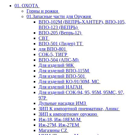
01. ОХОТА
Горны и рожки
01.Запасные части для Оружия
ВПО-102М (ВЕПРЬ-ХАНТЕР), ВПО-105,
ВПО-123 (ВЕПРЬ)
ВПО-205 (Вепрь-12)
СВТ
ВПО-501 (Лидер) ТТ
для ВПО-801
СОК-5, ТИГР
ВПО-504 (АПС-М)
Для изделий 98К
Для изделий ВПО-115М
Для изделий ВПО-501
Для изделий КО-91/30М, МС
Для изделий НАГАН
Для изделий СОК-94, 95, 95М, 95МС, 97,
97Р
Дульные насадки ИМЗ
ЗИП К импортной пневматике, Аникс
ЗИП к импортному оружию
Иж-18, Иж-18ЕМ-М
Иж-27М, Иж-27ЕМ
Магазины CZ