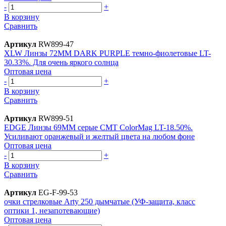
-
+
В корзину
Сравнить
Артикул
RW899-47
XLW Линзы 72MM DARK PURPLE темно-фиолетовые LT-
30.33%. Для очень яркого солнца
Оптовая цена
-
+
В корзину
Сравнить
Артикул
RW899-51
EDGE Линзы 69MM серые CMT ColorMag LT-18.50%.
Усиливают оранжевый и желтый цвета на любом фоне
Оптовая цена
-
+
В корзину
Сравнить
Артикул
EG-F-99-53
очки стрелковые Arty 250 дымчатые (УФ-защита, класс
оптики 1, незапотевающие)
Оптовая цена