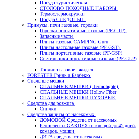
Посуда туристическая
СТОЛОВО-ПОХОДНЫЕ НАБОРЫ
Термос,термокружки
Посуда СЛЕДОПЫТ
Примусы, печи газовые, горелки
Горелки портативные газовые (PF-GTP)
Запасные части
Плиты газовые CAMPING Guru
Плиты настольные газовые (PF-GST)
Плиты портативные газовые (PF-GSP)
Светильники портативные газовые (PF-GLP)
Топливо газовое , жидкое
FORESTER Гриль и Барбекю
Спальные мешки
СПАЛЬНЫЕ МЕШКИ ( Termolighte)
СПАЛЬНЫЕ МЕШКИ Hollow Fiber
СПАЛЬНЫЕ МЕШКИ ПУХОВЫЕ
Средства для розжига
Спички
Средства защиты от насекомых
ДОМОВОЙ Средства от насекомых
Реппеленты GARDEX от клещей до 45 дней,
комаров, мошки
ДЭТА средства от насекомых