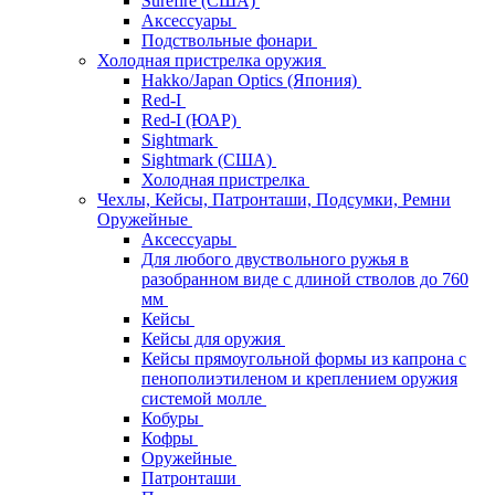
Surefire (США)
Аксессуары
Подствольные фонари
Холодная пристрелка оружия
Hakko/Japan Optics (Япония)
Red-I
Red-I (ЮАР)
Sightmark
Sightmark (США)
Холодная пристрелка
Чехлы, Кейсы, Патронташи, Подсумки, Ремни
Оружейные
Аксессуары
Для любого двуствольного ружья в
разобранном виде с длиной стволов до 760
мм
Кейсы
Кейсы для оружия
Кейсы прямоугольной формы из капрона с
пенополиэтиленом и креплением оружия
системой молле
Кобуры
Кофры
Оружейные
Патронташи