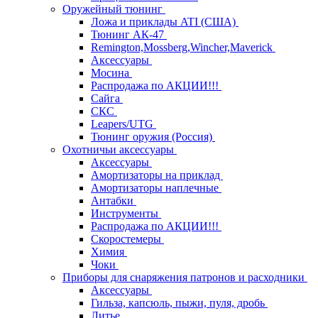
Оружейный тюнинг
Ложа и приклады ATI (США)
Тюнинг АК-47
Remington,Mossberg,Wincher,Maverick
Аксессуары
Мосина
Распродажа по АКЦИИ!!!
Сайга
СКС
Leapers/UTG
Тюнинг оружия (Россия)
Охотничьи аксессуары
Аксессуары
Амортизаторы на приклад
Амортизаторы наплечные
Антабки
Инструменты
Распродажа по АКЦИИ!!!
Скоростемеры
Химия
Чоки
Приборы для снаряжения патронов и расходники
Аксессуары
Гильза, капсюль, пыжи, пуля, дробь
Литье