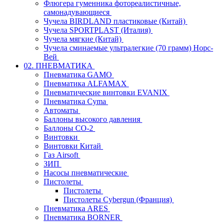
Флюгера гуменника фотореалистичные,
самонадувающиеся
Чучела BIRDLAND пластиковые (Китай)
Чучела SPORTPLAST (Италия)
Чучела мягкие (Китай)
Чучела сминаемые ультралегкие (70 грамм) Норс-
Вей
02. ПНЕВМАТИКА
Пневматика GAMO
Пневматика ALFAMAX
Пневматические винтовки EVANIX
Пневматика Cyma
Автоматы
Баллоны высокого давления
Баллоны СО-2
Винтовки
Винтовки Китай
Газ Airsoft
ЗИП
Насосы пневматические
Пистолеты
Пистолеты
Пистолеты Cybergun (Франция)
Пневматика ARES
Пневматика BORNER