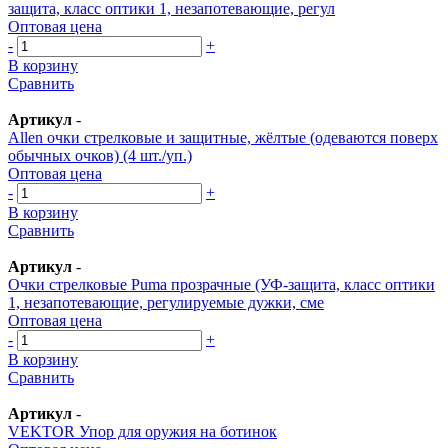
защита, класс оптики 1, незапотевающие, регул
Оптовая цена
-
+
В корзину
Сравнить
Артикул
-
Allen очки стрелковые и защитные, жёлтые (одеваются поверх
обычных очков) (4 шт./уп.)
Оптовая цена
-
+
В корзину
Сравнить
Артикул
-
Очки стрелковые Puma прозрачные (УФ-защита, класс оптики
1, незапотевающие, регулируемые дужки, сме
Оптовая цена
-
+
В корзину
Сравнить
Артикул
-
VEKTOR Упор для оружия на ботинок