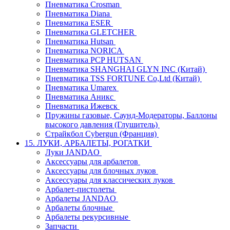
Пневматика Crosman
Пневматика Diana
Пневматика ESER
Пневматика GLETCHER
Пневматика Hutsan
Пневматика NORICA
Пневматика PCP HUTSAN
Пневматика SHANGHAI GLYN INC (Китай)
Пневматика TSS FORTUNE Co,Ltd (Китай)
Пневматика Umarex
Пневматика Аникс
Пневматика Ижевск
Пружины газовые, Саунд-Модераторы, Баллоны
высокого давления (Глушитель)
Страйкбол Cybergun (Франция)
15. ЛУКИ, АРБАЛЕТЫ, РОГАТКИ
Луки JANDAO
Аксессуары для арбалетов
Аксессуары для блочных луков
Аксессуары для классических луков
Арбалет-пистолеты
Арбалеты JANDAO
Арбалеты блочные
Арбалеты рекурсивные
Запчасти