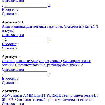
Оптовая цена
-
+
В корзину
Сравнить
Артикул
У-1
Allen машинка для метания тарелочек (с сиденьем) Китай (1
шт./уп.)
Оптовая цена
-
+
В корзину
Сравнить
Артикул
-
Очки стрелковые Sporty прозрачные (УФ-защита, класс
оптики 1, незапотевающие, регулирумые дужки, с
Оптовая цена
-
+
В корзину
Сравнить
Артикул
-
XLW Линзы 72MM LIGHT PURPLE светло-фиолетовые LT-
61.67%. Смягчают зеленый цвет и увеличивают интенси
Оптовая цена