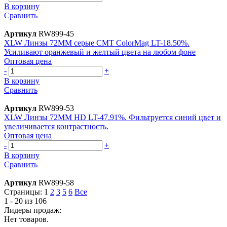
В корзину
Сравнить
Артикул
RW899-45
XLW Линзы 72MM серые CMT ColorMag LT-18.50%.
Усиливают оранжевый и желтый цвета на любом фоне
Оптовая цена
-
+
В корзину
Сравнить
Артикул
RW899-53
XLW Линзы 72MM HD LT-47.91%. Фильтруется синий цвет и
увеличивается контрастность.
Оптовая цена
-
+
В корзину
Сравнить
Артикул
RW899-58
Страницы:
1
2
3
5
6
Все
1 - 20 из 106
Лидеры продаж:
Нет товаров.