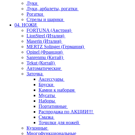
Луки
Луки, арбалеты, рогатки
Рогатки
Стрелы и шарики
04. НОЖИ
FORTUNA (Австрия)
LionSteel (Италия)
Maserin (Италия)
MERTZ Solinger (Германия)
Opinel (Франция)
Sanrenmu (Китай)
Tekut (Китай)
Автоматические
Заточка
Аксессуары
Бруски
Камни к наборам
Мусаты
Наборы
Портативные
Распродажа по АКЦИИ!!!
Смазка
Точилки для ножей
Кухонные
Многофункциональные