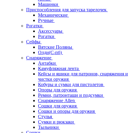
Машинки
Приспособления для запуска тарелочек
Механические
Ручные
Рогатки
Аксессуары
Рогатки
Сейфы
Вятские Поляны
Олди(С-пб)
Снаряжение
Антабки
Камуфляжная лента
Кейсы и ящики для патронов, снаряжения и
чистки оружия
Кобуры и сумки для пистолетов
Опоры для оружия
Ремни, патронташи и подсумки
Снаряжение Allen
Сошки для оружия
Сошки и опоры для оружия
Стулья
Сумки и рюкзаки
Тыльники
Сошки