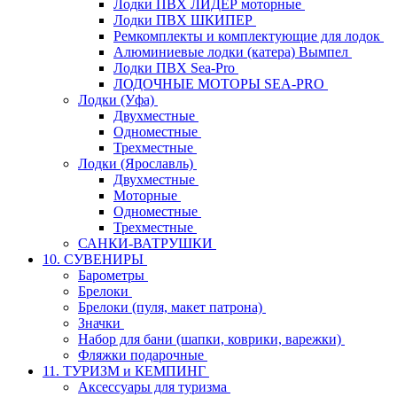
Лодки ПВХ ЛИДЕР моторные
Лодки ПВХ ШКИПЕР
Ремкомплекты и комплектующие для лодок
Алюминиевые лодки (катера) Вымпел
Лодки ПВХ Sea-Pro
ЛОДОЧНЫЕ МОТОРЫ SEA-PRO
Лодки (Уфа)
Двухместные
Одноместные
Трехместные
Лодки (Ярославль)
Двухместные
Моторные
Одноместные
Трехместные
САНКИ-ВАТРУШКИ
10. СУВЕНИРЫ
Барометры
Брелоки
Брелоки (пуля, макет патрона)
Значки
Набор для бани (шапки, коврики, варежки)
Фляжки подарочные
11. ТУРИЗМ и КЕМПИНГ
Аксессуары для туризма