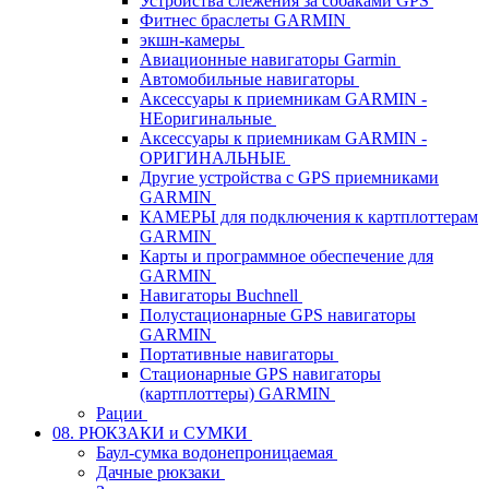
Устройства слежения за собаками GPS
Фитнес браслеты GARMIN
экшн-камеры
Авиационные навигаторы Garmin
Автомобильные навигаторы
Аксессуары к приемникам GARMIN -
НЕоригинальные
Аксессуары к приемникам GARMIN -
ОРИГИНАЛЬНЫЕ
Другие устройства с GPS приемниками
GARMIN
КАМЕРЫ для подключения к картплоттерам
GARMIN
Карты и программное обеспечение для
GARMIN
Навигаторы Buchnell
Полустационарные GPS навигаторы
GARMIN
Портативные навигаторы
Стационарные GPS навигаторы
(картплоттеры) GARMIN
Рации
08. РЮКЗАКИ и СУМКИ
Баул-сумка водонепроницаемая
Дачные рюкзаки