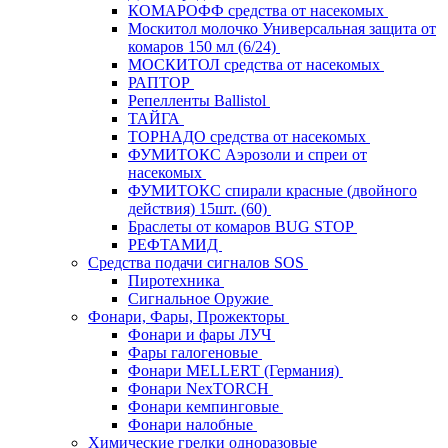
КОМАРОФФ средства от насекомых
Москитол молочко Универсальная защита от
комаров 150 мл (6/24)
МОСКИТОЛ средства от насекомых
РАПТОР
Репелленты Ballistol
ТАЙГА
ТОРНАДО средства от насекомых
ФУМИТОКС Аэрозоли и спреи от
насекомых
ФУМИТОКС спирали красные (двойного
действия) 15шт. (60)
Браслеты от комаров BUG STOP
РЕФТАМИД
Средства подачи сигналов SOS
Пиротехника
Сигнальное Оружие
Фонари, Фары, Прожекторы
Фонари и фары ЛУЧ
Фары галогеновые
Фонари MELLERT (Германия)
Фонари NexTORCH
Фонари кемпинговые
Фонари налобные
Химические грелки одноразовые