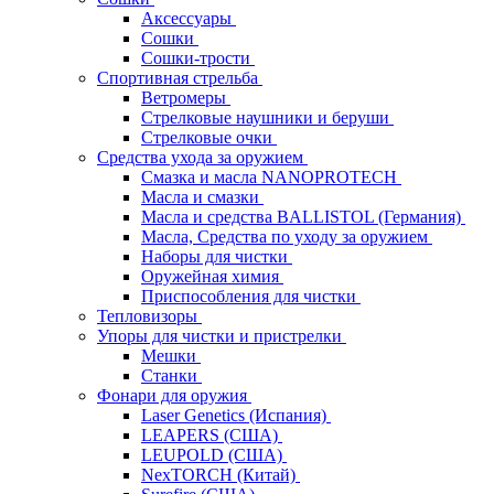
Аксессуары
Сошки
Сошки-трости
Спортивная стрельба
Ветромеры
Стрелковые наушники и беруши
Стрелковые очки
Средства ухода за оружием
Смазка и масла NANOPROTECH
Масла и смазки
Масла и средства BALLISTOL (Германия)
Масла, Средства по уходу за оружием
Наборы для чистки
Оружейная химия
Приспособления для чистки
Тепловизоры
Упоры для чистки и пристрелки
Мешки
Станки
Фонари для оружия
Laser Genetics (Испания)
LEAPERS (США)
LEUPOLD (США)
NexTORCH (Китай)