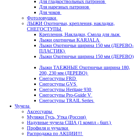
Для гладкоствольных патронов
Для нарезных патронов
Для чоков
Фотоловушки
ЛЫЖИ Охотничьи, крепления, накладки,
СНЕГОСТУПЫ
Крепления, Накладки, Смола для лыж
Лыжи охотничьи KARJALA
Лыжи Охотничьи ширина 150 мм (ДЕРЕВО-
ПЛАСТИК)
Лыжи Охотничьи ширина 150 мм (ДЕРЕВО)
Лыжи ТАЕЖНЫЕ Охотничьи ширина 180,
200, 230 мм (ДЕРЕВО)
Снегоступы FRD
Снегоступы GVS
Снегоступы Heritage 930
Снегоступы Pro-Guide V
Снегоступы TRAIL Series
Чучела
Аксессуары
Муляжи Гусь, Утка (Россия)
Надувные чучела США (1 компл - 6шт.)
Профиля и чучалки
Распродажа по АКЦИИ!!!