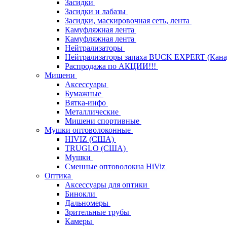
Засидки
Засидки и лабазы
Засидки, маскировочная сеть, лента
Камуфляжная лента
Камуфляжная лента
Нейтрализаторы
Нейтрализаторы запаха BUCK EXPERT (Кана
Распродажа по АКЦИИ!!!
Мишени
Аксессуары
Бумажные
Вятка-инфо
Металлические
Мишени спортивные
Мушки оптоволоконные
HIVIZ (США)
TRUGLO (США)
Мушки
Сменные оптоволокна HiViz
Оптика
Аксессуары для оптики
Бинокли
Дальномеры
Зрительные трубы
Камеры