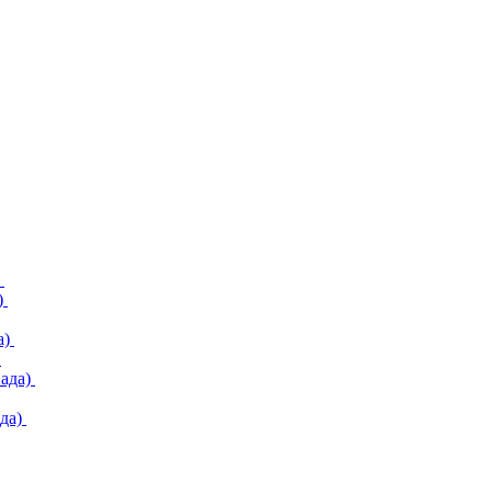
)
)
а)
)
ада)
да)