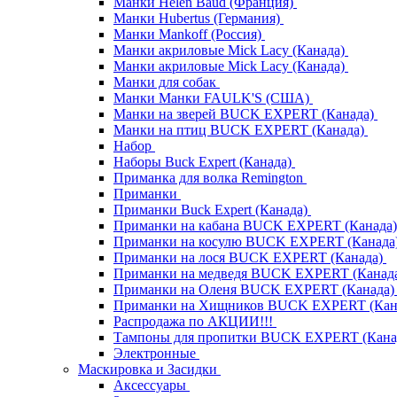
Манки Helen Baud (Франция)
Манки Hubertus (Германия)
Манки Mankoff (Россия)
Манки акриловые Mick Lacy (Канада)
Манки акриловые Mick Lacy (Канада)
Манки для собак
Манки Манки FAULK'S (США)
Манки на зверей BUCK EXPERT (Канада)
Манки на птиц BUCK EXPERT (Канада)
Набор
Наборы Buck Expert (Канада)
Приманка для волка Remington
Приманки
Приманки Buck Expert (Канада)
Приманки на кабана BUCK EXPERT (Канада
Приманки на косулю BUCK EXPERT (Канада
Приманки на лося BUCK EXPERT (Канада)
Приманки на медведя BUCK EXPERT (Канад
Приманки на Оленя BUCK EXPERT (Канада
Приманки на Хищников BUCK EXPERT (Кан
Распродажа по АКЦИИ!!!
Тампоны для пропитки BUCK EXPERT (Кана
Электронные
Маскировка и Засидки
Аксессуары