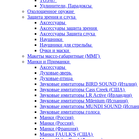
ТОЗ-87
Удлинители, Парадоксы
Охолощенное оружие
Защита зрения и слуха
Аксессуары
Аксессуары защита зрения
Аксессуары Защита слуха
Наушники
Наушники для стрельбы
Очки и маски
Макеты массо-габаритные (ММГ)
Манки и Приманки
Аксессуары
Духовые-зверь
Духовые-птица
Звуковые имитаторы BIRD SOUND (Италия)
Звуковые имитаторы Cass Creek (США)
Звуковые имитаторы LR Active (Ирландия)
Звуковые имитаторы Milenium (Испания)
Звуковые имитаторы MUNDI SOUND (Испан
Звуковые имитаторы голоса
Манки (Россия)
Манки (Россия)
Манки (Франция)
Манки FAULK'S (США)