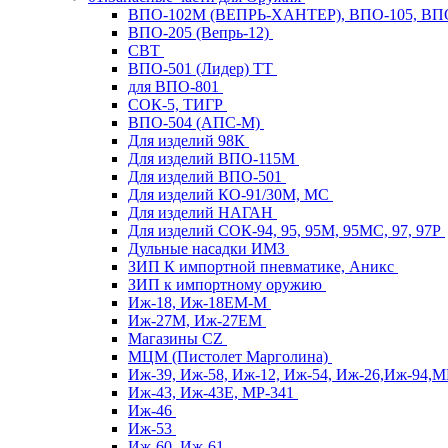
ВПО-102М (ВЕПРЬ-ХАНТЕР), ВПО-105, ВП
ВПО-205 (Вепрь-12)
СВТ
ВПО-501 (Лидер) ТТ
для ВПО-801
СОК-5, ТИГР
ВПО-504 (АПС-М)
Для изделий 98К
Для изделий ВПО-115М
Для изделий ВПО-501
Для изделий КО-91/30М, МС
Для изделий НАГАН
Для изделий СОК-94, 95, 95М, 95МС, 97, 97Р
Дульные насадки ИМЗ
ЗИП К импортной пневматике, Аникс
ЗИП к импортному оружию
Иж-18, Иж-18ЕМ-М
Иж-27М, Иж-27ЕМ
Магазины CZ
МЦМ (Пистолет Марголина)
Иж-39, Иж-58, Иж-12, Иж-54, Иж-26,Иж-94,
Иж-43, Иж-43Е, МР-341
Иж-46
Иж-53
Иж-60, Иж-61