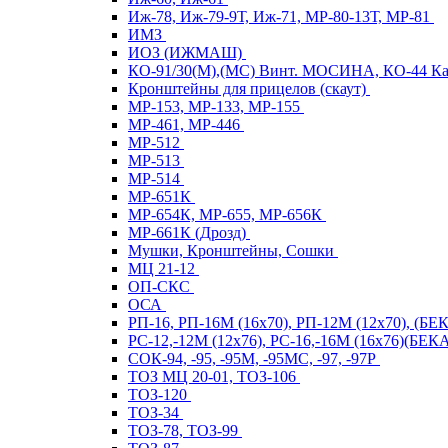
Иж-78, Иж-79-9Т, Иж-71, МР-80-13Т, МР-81
ИМЗ
ИОЗ (ИЖМАШ)
КО-91/30(М),(МС) Винт. МОСИНА, КО-44 
Кронштейны для прицелов (скаут)
МР-153, МР-133, МР-155
МР-461, МР-446
МР-512
МР-513
МР-514
МР-651К
МР-654К, МР-655, МР-656К
МР-661К (Дрозд)
Мушки, Кронштейны, Сошки
МЦ 21-12
ОП-СКС
ОСА
РП-16, РП-16М (16х70), РП-12М (12х70), (Б
РС-12,-12М (12х76), РС-16,-16М (16х76)(Б
СОК-94, -95, -95М, -95МС, -97, -97Р
ТОЗ МЦ 20-01, ТОЗ-106
ТОЗ-120
ТОЗ-34
ТОЗ-78, ТОЗ-99