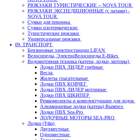
РЮКЗАКИ ТУРИСТИЧЕСКИЕ -- NOVA TOUR
РЮКЗАКИ ЭКСПЕДИЦИОННЫЕ (с латами) -
NOVA TOUR
Сумки для пикника
Сумки изотермические
Туристические рюкзаки
Универсальные рюкзаки
09. ТРАНСПОРТ
Бензиновые электростанции LIFAN
Велосипеды, ЭлектроВелосипеды E-Bikes
Водомоторная техника (катера, лодки, моторы)
Лодки ПВХ ЛИДЕР гребные
Весла
Жилеты спасательные
Лодки ПВХ КОВЧЕГ
Лодки ПВХ ЛИДЕР моторные
Лодки ПВХ ШКИПЕР
Ремкомплекты и комплектующие для лодок
Алюминиевые лодки (катера) Вымпел
Лодки ПВХ Sea-Pro
ЛОДОЧНЫЕ МОТОРЫ SEA-PRO
Лодки (Уфа)
Двухместные
Одноместные