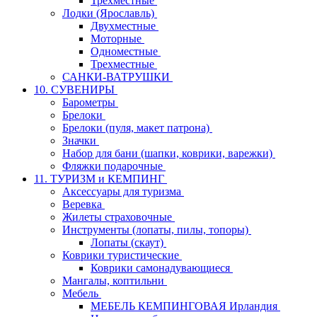
Трехместные
Лодки (Ярославль)
Двухместные
Моторные
Одноместные
Трехместные
САНКИ-ВАТРУШКИ
10. СУВЕНИРЫ
Барометры
Брелоки
Брелоки (пуля, макет патрона)
Значки
Набор для бани (шапки, коврики, варежки)
Фляжки подарочные
11. ТУРИЗМ и КЕМПИНГ
Аксессуары для туризма
Веревка
Жилеты страховочные
Инструменты (лопаты, пилы, топоры)
Лопаты (скаут)
Коврики туристические
Коврики самонадувающиеся
Мангалы, коптильни
Мебель
МЕБЕЛЬ КЕМПИНГОВАЯ Ирландия