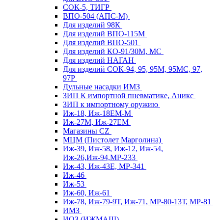
СОК-5, ТИГР
ВПО-504 (АПС-М)
Для изделий 98К
Для изделий ВПО-115М
Для изделий ВПО-501
Для изделий КО-91/30М, МС
Для изделий НАГАН
Для изделий СОК-94, 95, 95М, 95МС, 97,
97Р
Дульные насадки ИМЗ
ЗИП К импортной пневматике, Аникс
ЗИП к импортному оружию
Иж-18, Иж-18ЕМ-М
Иж-27М, Иж-27ЕМ
Магазины CZ
МЦМ (Пистолет Марголина)
Иж-39, Иж-58, Иж-12, Иж-54,
Иж-26,Иж-94,МР-233
Иж-43, Иж-43Е, МР-341
Иж-46
Иж-53
Иж-60, Иж-61
Иж-78, Иж-79-9Т, Иж-71, МР-80-13Т, МР-81
ИМЗ
ИОЗ (ИЖМАШ)