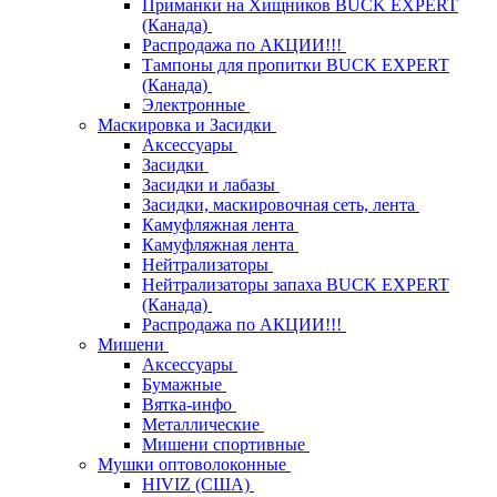
Приманки на Хищников BUCK EXPERT
(Канада)
Распродажа по АКЦИИ!!!
Тампоны для пропитки BUCK EXPERT
(Канада)
Электронные
Маскировка и Засидки
Аксессуары
Засидки
Засидки и лабазы
Засидки, маскировочная сеть, лента
Камуфляжная лента
Камуфляжная лента
Нейтрализаторы
Нейтрализаторы запаха BUCK EXPERT
(Канада)
Распродажа по АКЦИИ!!!
Мишени
Аксессуары
Бумажные
Вятка-инфо
Металлические
Мишени спортивные
Мушки оптоволоконные
HIVIZ (США)