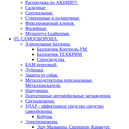
Распродажа по АКЦИИ!!!
Складные
Специальные
Сувенирные и подарочные
Фиксированный клинок
Филейные
Мультитул Leatherman
05. САМООБОРОНА
Аэрозольные баллоны
Баллончик Контроль-УМ
Баллончик ТЕХКРИМ
Спецсредства
БАМ перцовый
Дубинки
Защита от собак
Металлодетекторы персональные,
Металлоискатели
Наручники
Портативные автомобильные заграждения
Сигнализации
УДАР - эффективное средство средство
самообороны
Кобуры
Электрошокеры
Эшу Мальвина, Скорпион, Каракурт