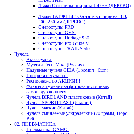
ПЛАСТИК)
Лыжи Охотничьи ширина 150 мм (ДЕРЕВО)
Лыжи ТАЕЖНЫЕ Охотничьи ширина 180,
200, 230 мм (ДЕРЕВО)
Снегоступы FRD
Снегоступы GVS
Снегоступы Heritage 930
Снегоступы Pro-Guide V
Снегоступы TRAIL Series
Чучела
Аксессуары
Муляжи Гусь, Утка (Россия)
Надувные чучела США (1 компл - 6шт.)
Профиля и чучалки
Распродажа по АКЦИИ!!!
Флюгера гуменника фотореалистичные,
самонадувающиеся
Чучела BIRDLAND пластиковые (Китай)
Чучела SPORTPLAST (Италия)
Чучела мягкие (Китай)
Чучела сминаемые ультралегкие (70 грамм) Норс-
Вей
02. ПНЕВМАТИКА
Пневматика GAMO