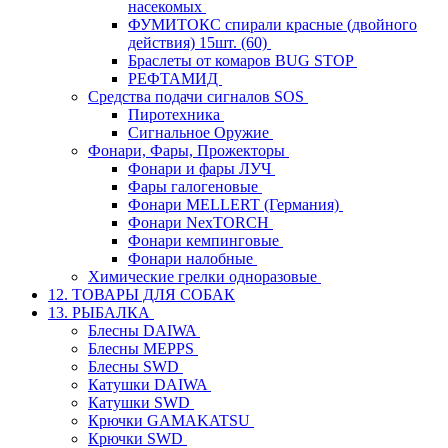
насекомых
ФУМИТОКС спирали красные (двойного
действия) 15шт. (60)
Браслеты от комаров BUG STOP
РЕФТАМИД
Средства подачи сигналов SOS
Пиротехника
Сигнальное Оружие
Фонари, Фары, Прожекторы
Фонари и фары ЛУЧ
Фары галогеновые
Фонари MELLERT (Германия)
Фонари NexTORCH
Фонари кемпинговые
Фонари налобные
Химические грелки одноразовые
12. ТОВАРЫ ДЛЯ СОБАК
13. РЫБАЛКА
Блесны DAIWA
Блесны MEPPS
Блесны SWD
Катушки DAIWA
Катушки SWD
Крючки GAMAKATSU
Крючки SWD