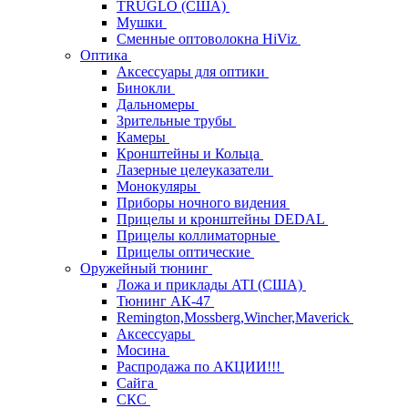
TRUGLO (США)
Мушки
Сменные оптоволокна HiViz
Оптика
Аксессуары для оптики
Бинокли
Дальномеры
Зрительные трубы
Камеры
Кронштейны и Кольца
Лазерные целеуказатели
Монокуляры
Приборы ночного видения
Прицелы и кронштейны DEDAL
Прицелы коллиматорные
Прицелы оптические
Оружейный тюнинг
Ложа и приклады ATI (США)
Тюнинг АК-47
Remington,Mossberg,Wincher,Maverick
Аксессуары
Мосина
Распродажа по АКЦИИ!!!
Сайга
СКС