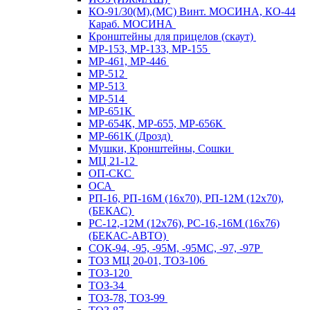
КО-91/30(М),(МС) Винт. МОСИНА, КО-44
Караб. МОСИНА
Кронштейны для прицелов (скаут)
МР-153, МР-133, МР-155
МР-461, МР-446
МР-512
МР-513
МР-514
МР-651К
МР-654К, МР-655, МР-656К
МР-661К (Дрозд)
Мушки, Кронштейны, Сошки
МЦ 21-12
ОП-СКС
ОСА
РП-16, РП-16М (16х70), РП-12М (12х70),
(БЕКАС)
РС-12,-12М (12х76), РС-16,-16М (16х76)
(БЕКАС-АВТО)
СОК-94, -95, -95М, -95МС, -97, -97Р
ТОЗ МЦ 20-01, ТОЗ-106
ТОЗ-120
ТОЗ-34
ТОЗ-78, ТОЗ-99