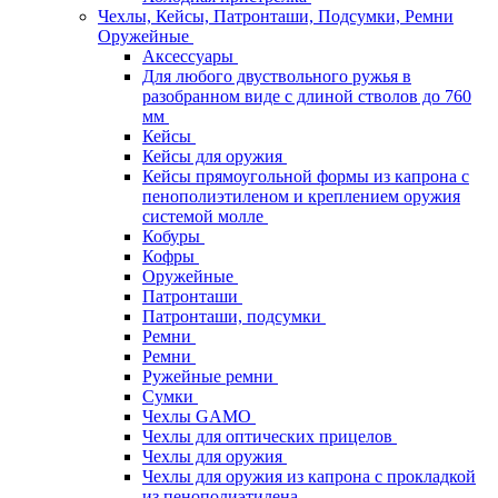
Чехлы, Кейсы, Патронташи, Подсумки, Ремни
Оружейные
Аксессуары
Для любого двуствольного ружья в
разобранном виде с длиной стволов до 760
мм
Кейсы
Кейсы для оружия
Кейсы прямоугольной формы из капрона с
пенополиэтиленом и креплением оружия
системой молле
Кобуры
Кофры
Оружейные
Патронташи
Патронташи, подсумки
Ремни
Ремни
Ружейные ремни
Сумки
Чехлы GAMO
Чехлы для оптических прицелов
Чехлы для оружия
Чехлы для оружия из капрона с прокладкой
из пенополиэтилена