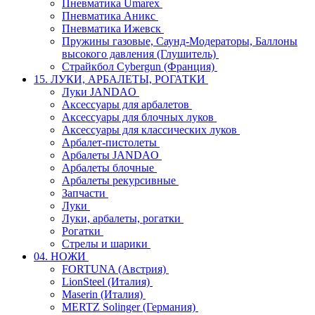
Пневматика Umarex
Пневматика Аникс
Пневматика Ижевск
Пружины газовые, Саунд-Модераторы, Баллоны
высокого давления (Глушитель)
Страйкбол Cybergun (Франция)
15. ЛУКИ, АРБАЛЕТЫ, РОГАТКИ
Луки JANDAO
Аксессуары для арбалетов
Аксессуары для блочных луков
Аксессуары для классических луков
Арбалет-пистолеты
Арбалеты JANDAO
Арбалеты блочные
Арбалеты рекурсивные
Запчасти
Луки
Луки, арбалеты, рогатки
Рогатки
Стрелы и шарики
04. НОЖИ
FORTUNA (Австрия)
LionSteel (Италия)
Maserin (Италия)
MERTZ Solinger (Германия)