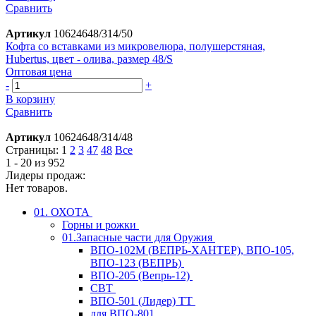
Сравнить
Артикул
10624648/314/50
Кофта со вставками из микровелюра, полушерстяная,
Hubertus, цвет - олива, размер 48/S
Оптовая цена
-
+
В корзину
Сравнить
Артикул
10624648/314/48
Страницы:
1
2
3
47
48
Все
1 - 20 из 952
Лидеры продаж:
Нет товаров.
01. ОХОТА
Горны и рожки
01.Запасные части для Оружия
ВПО-102М (ВЕПРЬ-ХАНТЕР), ВПО-105,
ВПО-123 (ВЕПРЬ)
ВПО-205 (Вепрь-12)
СВТ
ВПО-501 (Лидер) ТТ
для ВПО-801