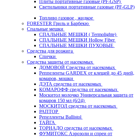
Плиты портативные газовые (PF-GSP)
Светильники портативные газовые (PF-GLP)
Топливо газовое , жидкое
FORESTER Гриль и Барбекю
Спальные мешки
СПАЛЬНЫЕ МЕШКИ ( Termolighte)
СПАЛЬНЫЕ МЕШКИ Hollow Fiber
СПАЛЬНЫЕ МЕШКИ ПУХОВЫЕ
Средства для розжига
Спички
Средства защиты от насекомых
ДОМОВОЙ Средства от насекомых
Реппеленты GARDEX от клещей до 45 дней,
комаров, мошки
ДЭТА средства от насекомых
КОМАРОФФ средства от насекомых
Москитол молочко Универсальная защита от
комаров 150 мл (6/24)
МОСКИТОЛ средства от насекомых
РАПТОР
Репелленты Ballistol
ТАЙГА
ТОРНАДО средства от насекомых
ФУМИТОКС Аэрозоли и спреи от