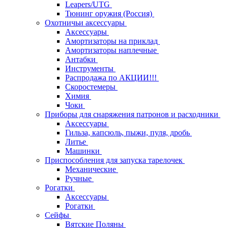
Leapers/UTG
Тюнинг оружия (Россия)
Охотничьи аксессуары
Аксессуары
Амортизаторы на приклад
Амортизаторы наплечные
Антабки
Инструменты
Распродажа по АКЦИИ!!!
Скоростемеры
Химия
Чоки
Приборы для снаряжения патронов и расходники
Аксессуары
Гильза, капсюль, пыжи, пуля, дробь
Литье
Машинки
Приспособления для запуска тарелочек
Механические
Ручные
Рогатки
Аксессуары
Рогатки
Сейфы
Вятские Поляны