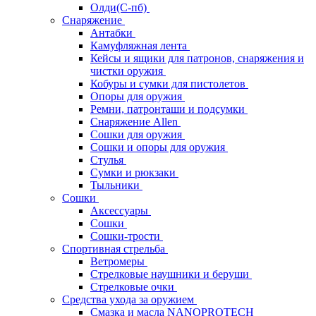
Олди(С-пб)
Снаряжение
Антабки
Камуфляжная лента
Кейсы и ящики для патронов, снаряжения и
чистки оружия
Кобуры и сумки для пистолетов
Опоры для оружия
Ремни, патронташи и подсумки
Снаряжение Allen
Сошки для оружия
Сошки и опоры для оружия
Стулья
Сумки и рюкзаки
Тыльники
Сошки
Аксессуары
Сошки
Сошки-трости
Спортивная стрельба
Ветромеры
Стрелковые наушники и беруши
Стрелковые очки
Средства ухода за оружием
Смазка и масла NANOPROTECH