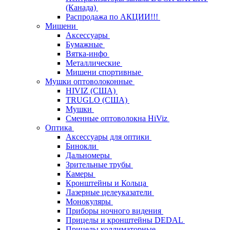
(Канада)
Распродажа по АКЦИИ!!!
Мишени
Аксессуары
Бумажные
Вятка-инфо
Металлические
Мишени спортивные
Мушки оптоволоконные
HIVIZ (США)
TRUGLO (США)
Мушки
Сменные оптоволокна HiViz
Оптика
Аксессуары для оптики
Бинокли
Дальномеры
Зрительные трубы
Камеры
Кронштейны и Кольца
Лазерные целеуказатели
Монокуляры
Приборы ночного видения
Прицелы и кронштейны DEDAL
Прицелы коллиматорные