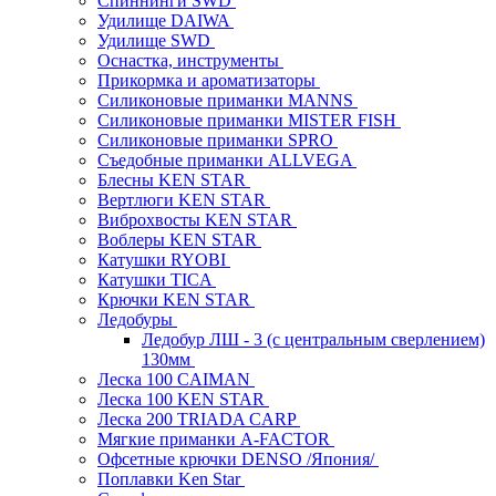
Спиннинги SWD
Удилище DAIWA
Удилище SWD
Оснастка, инструменты
Прикормка и ароматизаторы
Силиконовые приманки MANNS
Силиконовые приманки MISTER FISH
Силиконовые приманки SPRO
Съедобные приманки ALLVEGA
Блесны KEN STAR
Вертлюги KEN STAR
Виброхвосты KEN STAR
Воблеры KEN STAR
Катушки RYOBI
Катушки TICA
Крючки KEN STAR
Ледобуры
Ледобур ЛШ - 3 (с центральным сверлением)
130мм
Леска 100 CAIMAN
Леска 100 KEN STAR
Леска 200 TRIADA CARP
Мягкие приманки A-FACTOR
Офсетные крючки DENSO /Япония/
Поплавки Ken Star