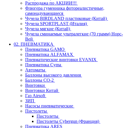
Распродажа по АКЦИИ!!!
Флюгера гуменника фотореалистичные,
самонадувающиеся
Чучела BIRDLAND пластиковые (Китай)
Чучела SPORTPLAST (Италия)
Чучела мягкие (Китай)
Чучела сминаемые ультралегкие (70 грамм) Норс-
Вей
02. ПНЕВМАТИКА
Пневматика GAMO
Пневматика ALFAMAX
Пневматические винтовки EVANIX
Пневматика Cyma
Автоматы
Баллоны высокого давления
Баллоны СО-2
Винтовки
Винтовки Китай
Газ Airsoft
ЗИП
Насосы пневматические
Пистолеты
Пистолеты
Пистолеты Cybergun (Франция)
Пневматика ARES