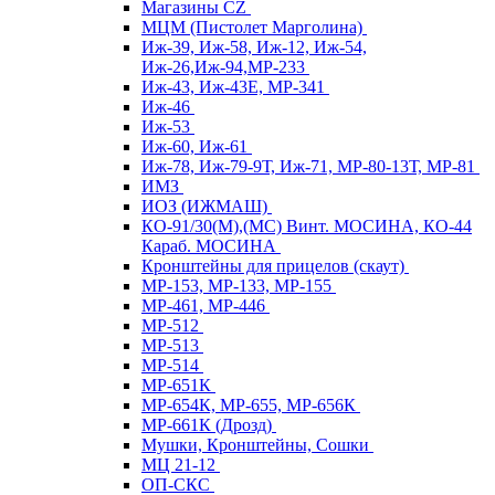
Магазины CZ
МЦМ (Пистолет Марголина)
Иж-39, Иж-58, Иж-12, Иж-54,
Иж-26,Иж-94,МР-233
Иж-43, Иж-43Е, МР-341
Иж-46
Иж-53
Иж-60, Иж-61
Иж-78, Иж-79-9Т, Иж-71, МР-80-13Т, МР-81
ИМЗ
ИОЗ (ИЖМАШ)
КО-91/30(М),(МС) Винт. МОСИНА, КО-44
Караб. МОСИНА
Кронштейны для прицелов (скаут)
МР-153, МР-133, МР-155
МР-461, МР-446
МР-512
МР-513
МР-514
МР-651К
МР-654К, МР-655, МР-656К
МР-661К (Дрозд)
Мушки, Кронштейны, Сошки
МЦ 21-12
ОП-СКС