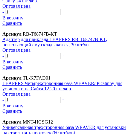
Сайгу 24 шт./кор.
Оптовая цена
-
+
В корзину
Сравнить
Артикул
RB-T68747B-KT
Адаптер для приклада LEAPERS RB-T68747B-KT,
позволяющий ему складываться, 30 шт/уп.
Оптовая цена
-
+
В корзину
Сравнить
Артикул
TL-K7FAD01
LEAPERS Четырехсторонняя база WEAVER/ Picatinny для
установки на Сайга 12 20 шт./кор.
Оптовая цена
-
+
В корзину
Сравнить
Артикул
MNT-HGSG12
Универсальная трехсторонняя база WEAVER для установки
на ствол, пять проточек (60 шт/кор)