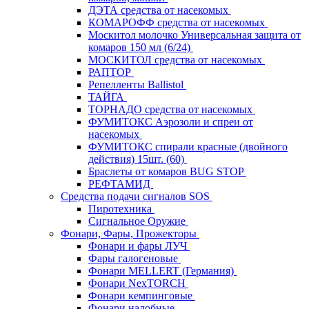
ДЭТА средства от насекомых
КОМАРОФФ средства от насекомых
Москитол молочко Универсальная защита от
комаров 150 мл (6/24)
МОСКИТОЛ средства от насекомых
РАПТОР
Репелленты Ballistol
ТАЙГА
ТОРНАДО средства от насекомых
ФУМИТОКС Аэрозоли и спреи от
насекомых
ФУМИТОКС спирали красные (двойного
действия) 15шт. (60)
Браслеты от комаров BUG STOP
РЕФТАМИД
Средства подачи сигналов SOS
Пиротехника
Сигнальное Оружие
Фонари, Фары, Прожекторы
Фонари и фары ЛУЧ
Фары галогеновые
Фонари MELLERT (Германия)
Фонари NexTORCH
Фонари кемпинговые
Фонари налобные