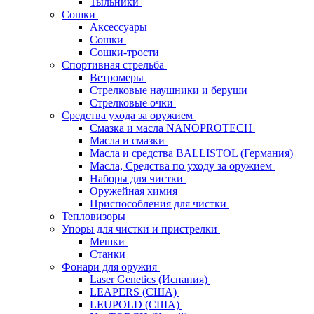
Тыльники
Сошки
Аксессуары
Сошки
Сошки-трости
Спортивная стрельба
Ветромеры
Стрелковые наушники и беруши
Стрелковые очки
Средства ухода за оружием
Смазка и масла NANOPROTECH
Масла и смазки
Масла и средства BALLISTOL (Германия)
Масла, Средства по уходу за оружием
Наборы для чистки
Оружейная химия
Приспособления для чистки
Тепловизоры
Упоры для чистки и пристрелки
Мешки
Станки
Фонари для оружия
Laser Genetics (Испания)
LEAPERS (США)
LEUPOLD (США)