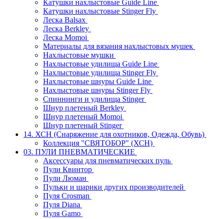
Катушки нахлыстовые Guide Line
Катушки нахлыстовые Stinger Fly
Леска Balsax
Леска Berkley
Леска Momoi
Материалы для вязания нахлыстовых мушек
Нахлыстовые мушки
Нахлыстовые удилища Guide Line
Нахлыстовые удилища Stinger Fly
Нахлыстовые шнуры Guide Line
Нахлыстовые шнуры Stinger Fly
Спиннинги и удилища Stinger
Шнур плетеный Berkley
Шнур плетеный Momoi
Шнур плетеный Stinger
14. ХСН (Снаряжение для охотников, Одежда, Обувь)
Коллекция "СВЯТОБОР" (ХСН)
03. ПУЛИ ПНЕВМАТИЧЕСКИЕ
Аксессуары для пневматических пуль
Пули Квинтор
Пули Люман
Пульки и шарики других производителей
Пуля Crosman
Пуля Diana
Пуля Gamo