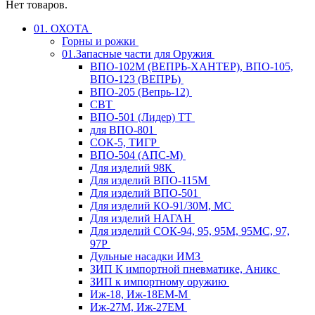
Нет товаров.
01. ОХОТА
Горны и рожки
01.Запасные части для Оружия
ВПО-102М (ВЕПРЬ-ХАНТЕР), ВПО-105,
ВПО-123 (ВЕПРЬ)
ВПО-205 (Вепрь-12)
СВТ
ВПО-501 (Лидер) ТТ
для ВПО-801
СОК-5, ТИГР
ВПО-504 (АПС-М)
Для изделий 98К
Для изделий ВПО-115М
Для изделий ВПО-501
Для изделий КО-91/30М, МС
Для изделий НАГАН
Для изделий СОК-94, 95, 95М, 95МС, 97,
97Р
Дульные насадки ИМЗ
ЗИП К импортной пневматике, Аникс
ЗИП к импортному оружию
Иж-18, Иж-18ЕМ-М
Иж-27М, Иж-27ЕМ