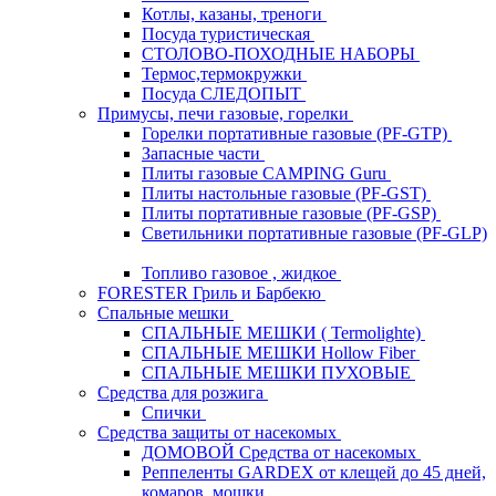
Котлы, казаны, треноги
Посуда туристическая
СТОЛОВО-ПОХОДНЫЕ НАБОРЫ
Термос,термокружки
Посуда СЛЕДОПЫТ
Примусы, печи газовые, горелки
Горелки портативные газовые (PF-GTP)
Запасные части
Плиты газовые CAMPING Guru
Плиты настольные газовые (PF-GST)
Плиты портативные газовые (PF-GSP)
Светильники портативные газовые (PF-GLP)
Топливо газовое , жидкое
FORESTER Гриль и Барбекю
Спальные мешки
СПАЛЬНЫЕ МЕШКИ ( Termolighte)
СПАЛЬНЫЕ МЕШКИ Hollow Fiber
СПАЛЬНЫЕ МЕШКИ ПУХОВЫЕ
Средства для розжига
Спички
Средства защиты от насекомых
ДОМОВОЙ Средства от насекомых
Реппеленты GARDEX от клещей до 45 дней,
комаров, мошки