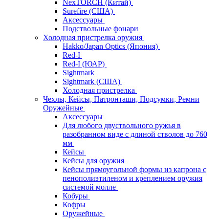
NexTORCH (Китай)
Surefire (США)
Аксессуары
Подствольные фонари
Холодная пристрелка оружия
Hakko/Japan Optics (Япония)
Red-I
Red-I (ЮАР)
Sightmark
Sightmark (США)
Холодная пристрелка
Чехлы, Кейсы, Патронташи, Подсумки, Ремни
Оружейные
Аксессуары
Для любого двуствольного ружья в
разобранном виде с длиной стволов до 760
мм
Кейсы
Кейсы для оружия
Кейсы прямоугольной формы из капрона с
пенополиэтиленом и креплением оружия
системой молле
Кобуры
Кофры
Оружейные