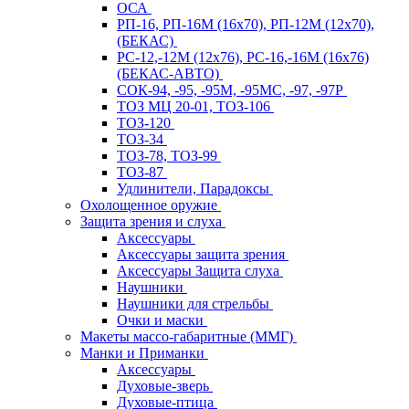
ОСА
РП-16, РП-16М (16х70), РП-12М (12х70),
(БЕКАС)
РС-12,-12М (12х76), РС-16,-16М (16х76)
(БЕКАС-АВТО)
СОК-94, -95, -95М, -95МС, -97, -97Р
ТОЗ МЦ 20-01, ТОЗ-106
ТОЗ-120
ТОЗ-34
ТОЗ-78, ТОЗ-99
ТОЗ-87
Удлинители, Парадоксы
Охолощенное оружие
Защита зрения и слуха
Аксессуары
Аксессуары защита зрения
Аксессуары Защита слуха
Наушники
Наушники для стрельбы
Очки и маски
Макеты массо-габаритные (ММГ)
Манки и Приманки
Аксессуары
Духовые-зверь
Духовые-птица