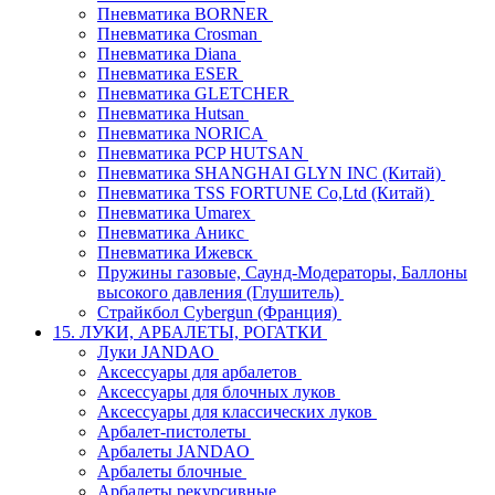
Пневматика BORNER
Пневматика Crosman
Пневматика Diana
Пневматика ESER
Пневматика GLETCHER
Пневматика Hutsan
Пневматика NORICA
Пневматика PCP HUTSAN
Пневматика SHANGHAI GLYN INC (Китай)
Пневматика TSS FORTUNE Co,Ltd (Китай)
Пневматика Umarex
Пневматика Аникс
Пневматика Ижевск
Пружины газовые, Саунд-Модераторы, Баллоны
высокого давления (Глушитель)
Страйкбол Cybergun (Франция)
15. ЛУКИ, АРБАЛЕТЫ, РОГАТКИ
Луки JANDAO
Аксессуары для арбалетов
Аксессуары для блочных луков
Аксессуары для классических луков
Арбалет-пистолеты
Арбалеты JANDAO
Арбалеты блочные
Арбалеты рекурсивные