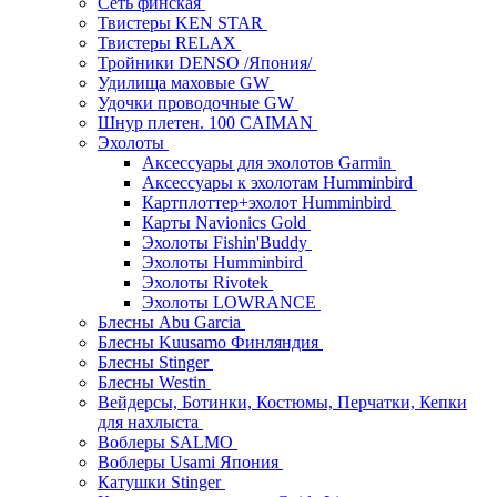
Сеть финская
Твистеры KEN STAR
Твистеры RELAX
Тройники DENSO /Япония/
Удилища маховые GW
Удочки проводочные GW
Шнур плетен. 100 CAIMAN
Эхолоты
Аксессуары для эхолотов Garmin
Аксессуары к эхолотам Humminbird
Картплоттер+эхолот Humminbird
Карты Navionics Gold
Эхолоты Fishin'Buddy
Эхолоты Humminbird
Эхолоты Rivotek
Эхолоты LOWRANCE
Блесны Abu Garcia
Блесны Kuusamo Финляндия
Блесны Stinger
Блесны Westin
Вейдерсы, Ботинки, Костюмы, Перчатки, Кепки
для нахлыста
Воблеры SALMO
Воблеры Usami Япония
Катушки Stinger