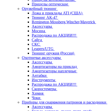
Прицелы оптические
Оружейный тюнинг
Ложа и приклады ATI (США)
Тюнинг АК-47
Remington,Mossberg,Wincher,Maverick
Аксессуары
Мосина
Распродажа по АКЦИИ!!!
Сайга
СКС
Leapers/UTG
Тюнинг оружия (Россия)
Охотничьи аксессуары
Аксессуары
Амортизаторы на приклад
Амортизаторы наплечные
Антабки
Инструменты
Распродажа по АКЦИИ!!!
Скоростемеры
Химия
Чоки
Приборы для снаряжения патронов и расходники
Аксессуары