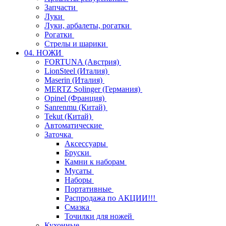
Запчасти
Луки
Луки, арбалеты, рогатки
Рогатки
Стрелы и шарики
04. НОЖИ
FORTUNA (Австрия)
LionSteel (Италия)
Maserin (Италия)
MERTZ Solinger (Германия)
Opinel (Франция)
Sanrenmu (Китай)
Tekut (Китай)
Автоматические
Заточка
Аксессуары
Бруски
Камни к наборам
Мусаты
Наборы
Портативные
Распродажа по АКЦИИ!!!
Смазка
Точилки для ножей
Кухонные