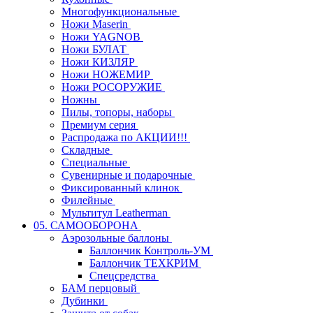
Многофункциональные
Ножи Maserin
Ножи YAGNOB
Ножи БУЛАТ
Ножи КИЗЛЯР
Ножи НОЖЕМИР
Ножи РОСОРУЖИЕ
Ножны
Пилы, топоры, наборы
Премиум серия
Распродажа по АКЦИИ!!!
Складные
Специальные
Сувенирные и подарочные
Фиксированный клинок
Филейные
Мультитул Leatherman
05. САМООБОРОНА
Аэрозольные баллоны
Баллончик Контроль-УМ
Баллончик ТЕХКРИМ
Спецсредства
БАМ перцовый
Дубинки