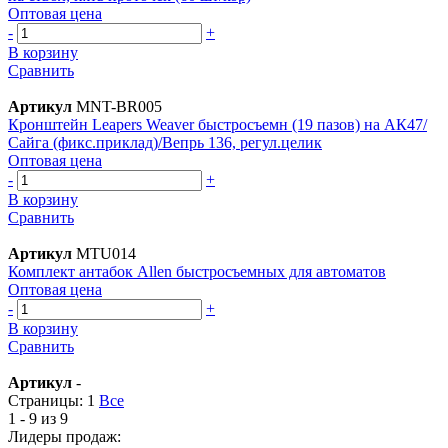
Оптовая цена
-
+
В корзину
Сравнить
Артикул
MNT-BR005
Кронштейн Leapers Weaver быстросъемн (19 пазов) на АК47/
Сайга (фикс.приклад)/Вепрь 136, регул.целик
Оптовая цена
-
+
В корзину
Сравнить
Артикул
MTU014
Комплект антабок Allen быстросъемных для автоматов
Оптовая цена
-
+
В корзину
Сравнить
Артикул
-
Страницы:
1
Все
1 - 9 из 9
Лидеры продаж: