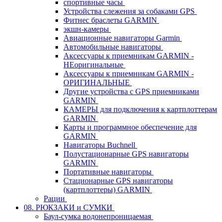
спортивные часы
Устройства слежения за собаками GPS
Фитнес браслеты GARMIN
экшн-камеры
Авиационные навигаторы Garmin
Автомобильные навигаторы
Аксессуары к приемникам GARMIN -
НЕоригинальные
Аксессуары к приемникам GARMIN -
ОРИГИНАЛЬНЫЕ
Другие устройства с GPS приемниками
GARMIN
КАМЕРЫ для подключения к картплоттерам
GARMIN
Карты и программное обеспечение для
GARMIN
Навигаторы Buchnell
Полустационарные GPS навигаторы
GARMIN
Портативные навигаторы
Стационарные GPS навигаторы
(картплоттеры) GARMIN
Рации
08. РЮКЗАКИ и СУМКИ
Баул-сумка водонепроницаемая