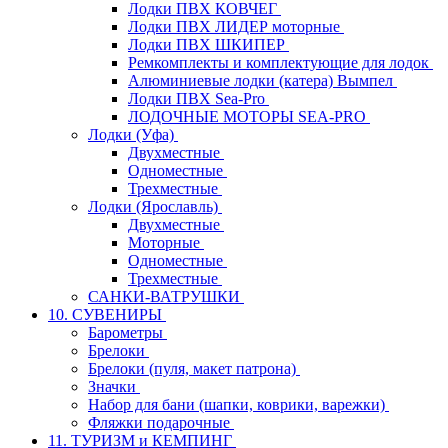
Лодки ПВХ КОВЧЕГ
Лодки ПВХ ЛИДЕР моторные
Лодки ПВХ ШКИПЕР
Ремкомплекты и комплектующие для лодок
Алюминиевые лодки (катера) Вымпел
Лодки ПВХ Sea-Pro
ЛОДОЧНЫЕ МОТОРЫ SEA-PRO
Лодки (Уфа)
Двухместные
Одноместные
Трехместные
Лодки (Ярославль)
Двухместные
Моторные
Одноместные
Трехместные
САНКИ-ВАТРУШКИ
10. СУВЕНИРЫ
Барометры
Брелоки
Брелоки (пуля, макет патрона)
Значки
Набор для бани (шапки, коврики, варежки)
Фляжки подарочные
11. ТУРИЗМ и КЕМПИНГ