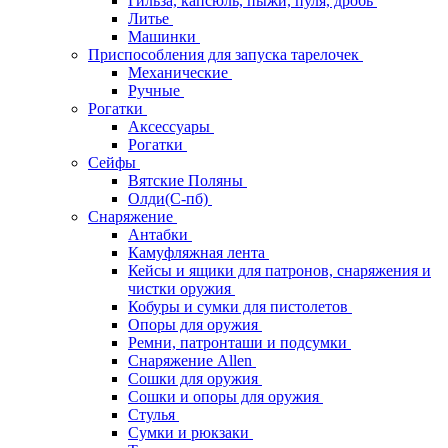
Гильза, капсюль, пыжи, пуля, дробь
Литье
Машинки
Приспособления для запуска тарелочек
Механические
Ручные
Рогатки
Аксессуары
Рогатки
Сейфы
Вятские Поляны
Олди(С-пб)
Снаряжение
Антабки
Камуфляжная лента
Кейсы и ящики для патронов, снаряжения и
чистки оружия
Кобуры и сумки для пистолетов
Опоры для оружия
Ремни, патронташи и подсумки
Снаряжение Allen
Сошки для оружия
Сошки и опоры для оружия
Стулья
Сумки и рюкзаки