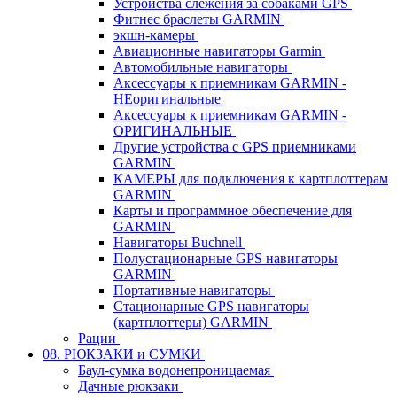
Устройства слежения за собаками GPS
Фитнес браслеты GARMIN
экшн-камеры
Авиационные навигаторы Garmin
Автомобильные навигаторы
Аксессуары к приемникам GARMIN -
НЕоригинальные
Аксессуары к приемникам GARMIN -
ОРИГИНАЛЬНЫЕ
Другие устройства с GPS приемниками
GARMIN
КАМЕРЫ для подключения к картплоттерам
GARMIN
Карты и программное обеспечение для
GARMIN
Навигаторы Buchnell
Полустационарные GPS навигаторы
GARMIN
Портативные навигаторы
Стационарные GPS навигаторы
(картплоттеры) GARMIN
Рации
08. РЮКЗАКИ и СУМКИ
Баул-сумка водонепроницаемая
Дачные рюкзаки