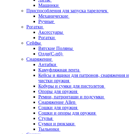
Машинки
Приспособления для запуска тарелочек
Механические
Ручные
Рогатки
Аксессуары
Рогатки
Сейфы
Вятские Поляны
Олди(С-пб)
Снаряжение
Антабки
Камуфляжная лента
Кейсы и ящики для патронов, снаряжения и
чистки оружия
Кобуры и сумки для пистолетов
Опоры для оружия
Ремни, патронташи и подсумки
Снаряжение Allen
Сошки для оружия
Сошки и опоры для оружия
Стулья
Сумки и рюкзаки
Тыльники