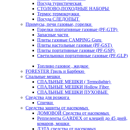
Посуда туристическая
СТОЛОВО-ПОХОДНЫЕ НАБОРЫ
Термос,термокружки
Посуда СЛЕДОПЫТ
Примусы, печи газовые, горелки
Горелки портативные газовые (PF-GTP)
Запасные части
Плиты газовые CAMPING Guru
Плиты настольные газовые (PF-GST)
Плиты портативные газовые (PF-GSP)
Светильники портативные газовые (PF-GLP)
Топливо газовое , жидкое
FORESTER Гриль и Барбекю
Спальные мешки
СПАЛЬНЫЕ МЕШКИ ( Termolighte)
СПАЛЬНЫЕ МЕШКИ Hollow Fiber
СПАЛЬНЫЕ МЕШКИ ПУХОВЫЕ
Средства для розжига
Спички
Средства защиты от насекомых
ДОМОВОЙ Средства от насекомых
Реппеленты GARDEX от клещей до 45 дней,
комаров, мошки
ДЭТА средства от насекомых