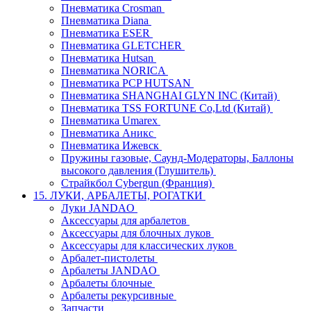
Пневматика Crosman
Пневматика Diana
Пневматика ESER
Пневматика GLETCHER
Пневматика Hutsan
Пневматика NORICA
Пневматика PCP HUTSAN
Пневматика SHANGHAI GLYN INC (Китай)
Пневматика TSS FORTUNE Co,Ltd (Китай)
Пневматика Umarex
Пневматика Аникс
Пневматика Ижевск
Пружины газовые, Саунд-Модераторы, Баллоны
высокого давления (Глушитель)
Страйкбол Cybergun (Франция)
15. ЛУКИ, АРБАЛЕТЫ, РОГАТКИ
Луки JANDAO
Аксессуары для арбалетов
Аксессуары для блочных луков
Аксессуары для классических луков
Арбалет-пистолеты
Арбалеты JANDAO
Арбалеты блочные
Арбалеты рекурсивные
Запчасти