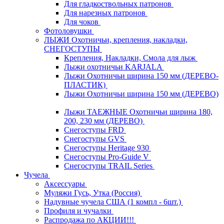
Для гладкоствольных патронов
Для нарезных патронов
Для чоков
Фотоловушки
ЛЫЖИ Охотничьи, крепления, накладки,
СНЕГОСТУПЫ
Крепления, Накладки, Смола для лыж
Лыжи охотничьи KARJALA
Лыжи Охотничьи ширина 150 мм (ДЕРЕВО-
ПЛАСТИК)
Лыжи Охотничьи ширина 150 мм (ДЕРЕВО)
Лыжи ТАЕЖНЫЕ Охотничьи ширина 180,
200, 230 мм (ДЕРЕВО)
Снегоступы FRD
Снегоступы GVS
Снегоступы Heritage 930
Снегоступы Pro-Guide V
Снегоступы TRAIL Series
Чучела
Аксессуары
Муляжи Гусь, Утка (Россия)
Надувные чучела США (1 компл - 6шт.)
Профиля и чучалки
Распродажа по АКЦИИ!!!