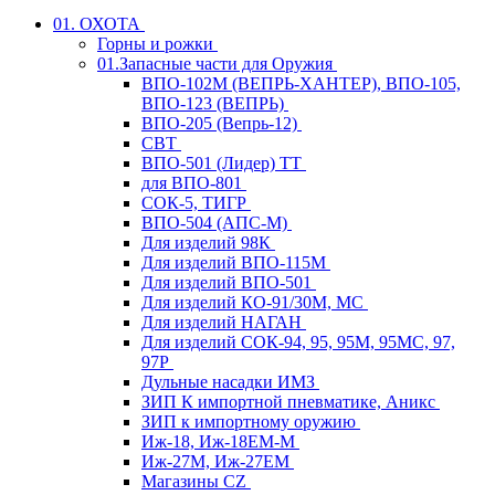
01. ОХОТА
Горны и рожки
01.Запасные части для Оружия
ВПО-102М (ВЕПРЬ-ХАНТЕР), ВПО-105,
ВПО-123 (ВЕПРЬ)
ВПО-205 (Вепрь-12)
СВТ
ВПО-501 (Лидер) ТТ
для ВПО-801
СОК-5, ТИГР
ВПО-504 (АПС-М)
Для изделий 98К
Для изделий ВПО-115М
Для изделий ВПО-501
Для изделий КО-91/30М, МС
Для изделий НАГАН
Для изделий СОК-94, 95, 95М, 95МС, 97,
97Р
Дульные насадки ИМЗ
ЗИП К импортной пневматике, Аникс
ЗИП к импортному оружию
Иж-18, Иж-18ЕМ-М
Иж-27М, Иж-27ЕМ
Магазины CZ