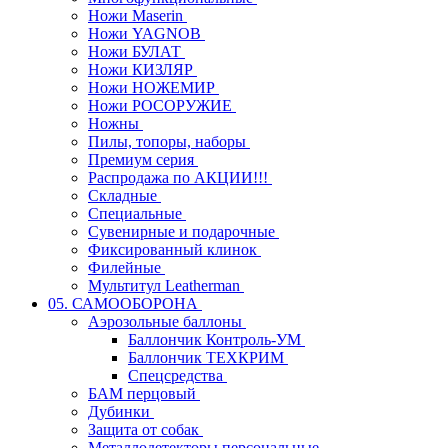
Ножи Maserin
Ножи YAGNOB
Ножи БУЛАТ
Ножи КИЗЛЯР
Ножи НОЖЕМИР
Ножи РОСОРУЖИЕ
Ножны
Пилы, топоры, наборы
Премиум серия
Распродажа по АКЦИИ!!!
Складные
Специальные
Сувенирные и подарочные
Фиксированный клинок
Филейные
Мультитул Leatherman
05. САМООБОРОНА
Аэрозольные баллоны
Баллончик Контроль-УМ
Баллончик ТЕХКРИМ
Спецсредства
БАМ перцовый
Дубинки
Защита от собак
Металлодетекторы персональные,