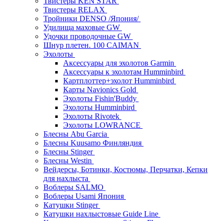
Твистеры KEN STAR
Твистеры RELAX
Тройники DENSO /Япония/
Удилища маховые GW
Удочки проводочные GW
Шнур плетен. 100 CAIMAN
Эхолоты
Аксессуары для эхолотов Garmin
Аксессуары к эхолотам Humminbird
Картплоттер+эхолот Humminbird
Карты Navionics Gold
Эхолоты Fishin'Buddy
Эхолоты Humminbird
Эхолоты Rivotek
Эхолоты LOWRANCE
Блесны Abu Garcia
Блесны Kuusamo Финляндия
Блесны Stinger
Блесны Westin
Вейдерсы, Ботинки, Костюмы, Перчатки, Кепки
для нахлыста
Воблеры SALMO
Воблеры Usami Япония
Катушки Stinger
Катушки нахлыстовые Guide Line