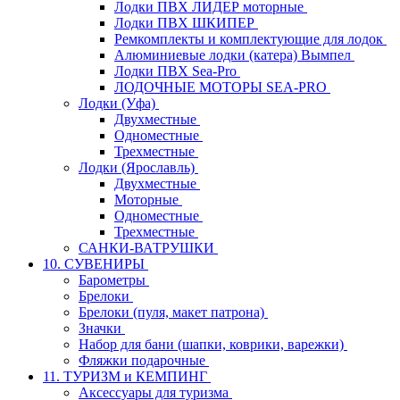
Лодки ПВХ ЛИДЕР моторные
Лодки ПВХ ШКИПЕР
Ремкомплекты и комплектующие для лодок
Алюминиевые лодки (катера) Вымпел
Лодки ПВХ Sea-Pro
ЛОДОЧНЫЕ МОТОРЫ SEA-PRO
Лодки (Уфа)
Двухместные
Одноместные
Трехместные
Лодки (Ярославль)
Двухместные
Моторные
Одноместные
Трехместные
САНКИ-ВАТРУШКИ
10. СУВЕНИРЫ
Барометры
Брелоки
Брелоки (пуля, макет патрона)
Значки
Набор для бани (шапки, коврики, варежки)
Фляжки подарочные
11. ТУРИЗМ и КЕМПИНГ
Аксессуары для туризма