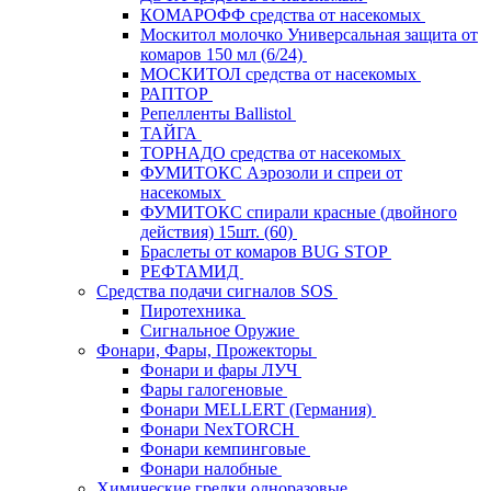
КОМАРОФФ средства от насекомых
Москитол молочко Универсальная защита от
комаров 150 мл (6/24)
МОСКИТОЛ средства от насекомых
РАПТОР
Репелленты Ballistol
ТАЙГА
ТОРНАДО средства от насекомых
ФУМИТОКС Аэрозоли и спреи от
насекомых
ФУМИТОКС спирали красные (двойного
действия) 15шт. (60)
Браслеты от комаров BUG STOP
РЕФТАМИД
Средства подачи сигналов SOS
Пиротехника
Сигнальное Оружие
Фонари, Фары, Прожекторы
Фонари и фары ЛУЧ
Фары галогеновые
Фонари MELLERT (Германия)
Фонари NexTORCH
Фонари кемпинговые
Фонари налобные
Химические грелки одноразовые