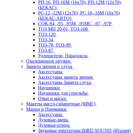
РП-16, РП-16М (16х70), РП-12М (12х70),
(БЕКАС)
РС-12,-12М (12х76), РС-16,-16М (16х76)
(БЕКАС-АВТО)
СОК-94, -95, -95М, -95МС, -97, -97Р
ТОЗ МЦ 20-01, ТОЗ-106
ТОЗ-120
ТОЗ-34
ТОЗ-78, ТОЗ-99
ТОЗ-87
Удлинители, Парадоксы
Охолощенное оружие
Защита зрения и слуха
Аксессуары
Аксессуары защита зрения
Аксессуары Защита слуха
Наушники
Наушники для стрельбы
Очки и маски
Макеты массо-габаритные (ММГ)
Манки и Приманки
Аксессуары
Духовые-зверь
Духовые-птица
Звуковые имитаторы BIRD SOUND (Италия)