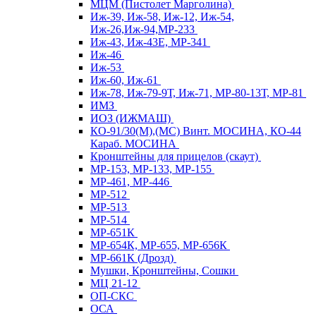
МЦМ (Пистолет Марголина)
Иж-39, Иж-58, Иж-12, Иж-54,
Иж-26,Иж-94,МР-233
Иж-43, Иж-43Е, МР-341
Иж-46
Иж-53
Иж-60, Иж-61
Иж-78, Иж-79-9Т, Иж-71, МР-80-13Т, МР-81
ИМЗ
ИОЗ (ИЖМАШ)
КО-91/30(М),(МС) Винт. МОСИНА, КО-44
Караб. МОСИНА
Кронштейны для прицелов (скаут)
МР-153, МР-133, МР-155
МР-461, МР-446
МР-512
МР-513
МР-514
МР-651К
МР-654К, МР-655, МР-656К
МР-661К (Дрозд)
Мушки, Кронштейны, Сошки
МЦ 21-12
ОП-СКС
ОСА