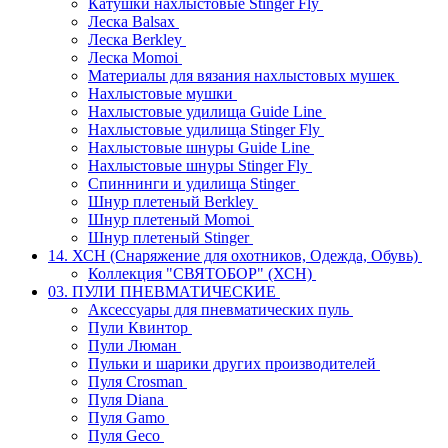
Катушки нахлыстовые Stinger Fly
Леска Balsax
Леска Berkley
Леска Momoi
Материалы для вязания нахлыстовых мушек
Нахлыстовые мушки
Нахлыстовые удилища Guide Line
Нахлыстовые удилища Stinger Fly
Нахлыстовые шнуры Guide Line
Нахлыстовые шнуры Stinger Fly
Спиннинги и удилища Stinger
Шнур плетеный Berkley
Шнур плетеный Momoi
Шнур плетеный Stinger
14. ХСН (Снаряжение для охотников, Одежда, Обувь)
Коллекция "СВЯТОБОР" (ХСН)
03. ПУЛИ ПНЕВМАТИЧЕСКИЕ
Аксессуары для пневматических пуль
Пули Квинтор
Пули Люман
Пульки и шарики других производителей
Пуля Crosman
Пуля Diana
Пуля Gamo
Пуля Geco