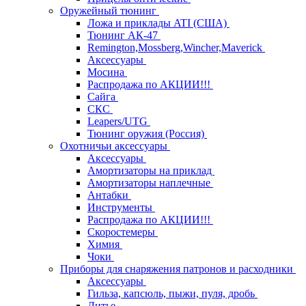
Оружейный тюнинг
Ложа и приклады ATI (США)
Тюнинг АК-47
Remington,Mossberg,Wincher,Maverick
Аксессуары
Мосина
Распродажа по АКЦИИ!!!
Сайга
СКС
Leapers/UTG
Тюнинг оружия (Россия)
Охотничьи аксессуары
Аксессуары
Амортизаторы на приклад
Амортизаторы наплечные
Антабки
Инструменты
Распродажа по АКЦИИ!!!
Скоростемеры
Химия
Чоки
Приборы для снаряжения патронов и расходники
Аксессуары
Гильза, капсюль, пыжи, пуля, дробь
Литье