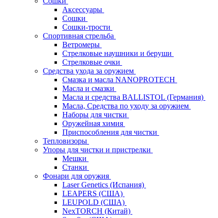
Сошки
Аксессуары
Сошки
Сошки-трости
Спортивная стрельба
Ветромеры
Стрелковые наушники и беруши
Стрелковые очки
Средства ухода за оружием
Смазка и масла NANOPROTECH
Масла и смазки
Масла и средства BALLISTOL (Германия)
Масла, Средства по уходу за оружием
Наборы для чистки
Оружейная химия
Приспособления для чистки
Тепловизоры
Упоры для чистки и пристрелки
Мешки
Станки
Фонари для оружия
Laser Genetics (Испания)
LEAPERS (США)
LEUPOLD (США)
NexTORCH (Китай)