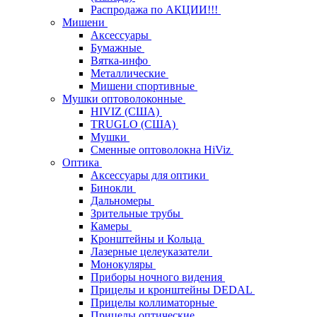
Распродажа по АКЦИИ!!!
Мишени
Аксессуары
Бумажные
Вятка-инфо
Металлические
Мишени спортивные
Мушки оптоволоконные
HIVIZ (США)
TRUGLO (США)
Мушки
Сменные оптоволокна HiViz
Оптика
Аксессуары для оптики
Бинокли
Дальномеры
Зрительные трубы
Камеры
Кронштейны и Кольца
Лазерные целеуказатели
Монокуляры
Приборы ночного видения
Прицелы и кронштейны DEDAL
Прицелы коллиматорные
Прицелы оптические