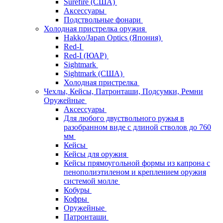
Surefire (США)
Аксессуары
Подствольные фонари
Холодная пристрелка оружия
Hakko/Japan Optics (Япония)
Red-I
Red-I (ЮАР)
Sightmark
Sightmark (США)
Холодная пристрелка
Чехлы, Кейсы, Патронташи, Подсумки, Ремни
Оружейные
Аксессуары
Для любого двуствольного ружья в
разобранном виде с длиной стволов до 760
мм
Кейсы
Кейсы для оружия
Кейсы прямоугольной формы из капрона с
пенополиэтиленом и креплением оружия
системой молле
Кобуры
Кофры
Оружейные
Патронташи