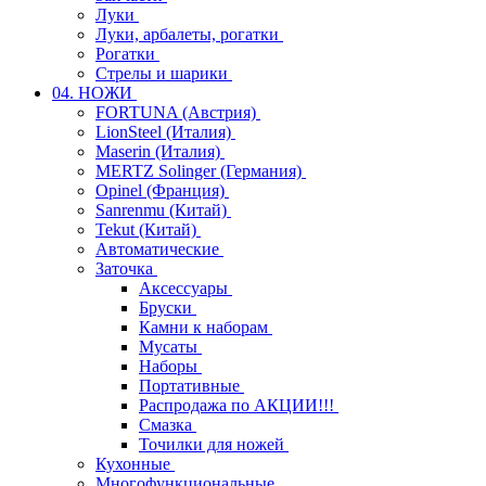
Луки
Луки, арбалеты, рогатки
Рогатки
Стрелы и шарики
04. НОЖИ
FORTUNA (Австрия)
LionSteel (Италия)
Maserin (Италия)
MERTZ Solinger (Германия)
Opinel (Франция)
Sanrenmu (Китай)
Tekut (Китай)
Автоматические
Заточка
Аксессуары
Бруски
Камни к наборам
Мусаты
Наборы
Портативные
Распродажа по АКЦИИ!!!
Смазка
Точилки для ножей
Кухонные
Многофункциональные