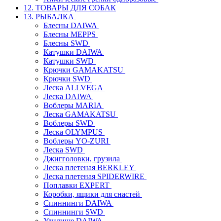
12. ТОВАРЫ ДЛЯ СОБАК
13. РЫБАЛКА
Блесны DAIWA
Блесны MEPPS
Блесны SWD
Катушки DAIWA
Катушки SWD
Крючки GAMAKATSU
Крючки SWD
Леска ALLVEGA
Леска DAIWA
Воблеры MARIA
Леска GAMAKATSU
Воблеры SWD
Леска OLYMPUS
Воблеры YO-ZURI
Леска SWD
Джигголовки, грузила
Леска плетеная BERKLEY
Леска плетеная SPIDERWIRE
Поплавки EXPERT
Коробки, ящики для снастей
Спиннинги DAIWA
Спиннинги SWD
Удилище DAIWA