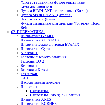
Флюгера гуменника фотореалистичные,
самонадувающиеся
Чучела BIRDLAND пластиковые (Китай)
Чучела SPORTPLAST (Италия)
Чучела мягкие (Китай)
Чучела сминаемые ультралегкие (70 грамм) Норс-
Вей
02. ПНЕВМАТИКА
Пневматика GAMO
Пневматика ALFAMAX
Пневматические винтовки EVANIX
Пневматика Cyma
Автоматы
Баллоны высокого давления
Баллоны СО-2
Винтовки
Винтовки Китай
Газ Airsoft
ЗИП
Насосы пневматические
Пистолеты
Пистолеты
Пистолеты Cybergun (Франция)
Пневматика ARES
Пневматика BORNER