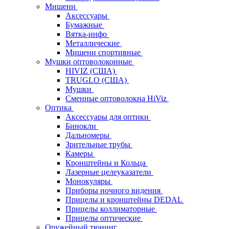
Мишени
Аксессуары
Бумажные
Вятка-инфо
Металлические
Мишени спортивные
Мушки оптоволоконные
HIVIZ (США)
TRUGLO (США)
Мушки
Сменные оптоволокна HiViz
Оптика
Аксессуары для оптики
Бинокли
Дальномеры
Зрительные трубы
Камеры
Кронштейны и Кольца
Лазерные целеуказатели
Монокуляры
Приборы ночного видения
Прицелы и кронштейны DEDAL
Прицелы коллиматорные
Прицелы оптические
Оружейный тюнинг