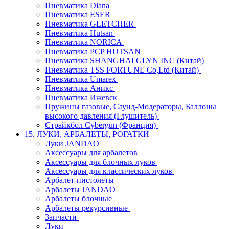
Пневматика Diana
Пневматика ESER
Пневматика GLETCHER
Пневматика Hutsan
Пневматика NORICA
Пневматика PCP HUTSAN
Пневматика SHANGHAI GLYN INC (Китай)
Пневматика TSS FORTUNE Co,Ltd (Китай)
Пневматика Umarex
Пневматика Аникс
Пневматика Ижевск
Пружины газовые, Саунд-Модераторы, Баллоны
высокого давления (Глушитель)
Страйкбол Cybergun (Франция)
15. ЛУКИ, АРБАЛЕТЫ, РОГАТКИ
Луки JANDAO
Аксессуары для арбалетов
Аксессуары для блочных луков
Аксессуары для классических луков
Арбалет-пистолеты
Арбалеты JANDAO
Арбалеты блочные
Арбалеты рекурсивные
Запчасти
Луки