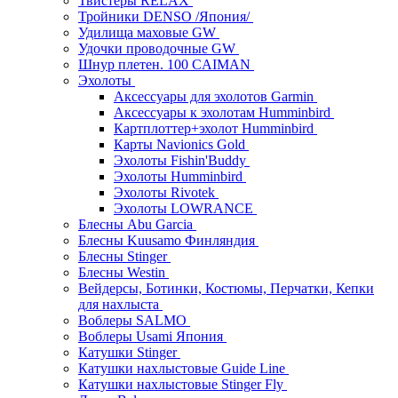
Твистеры RELAX
Тройники DENSO /Япония/
Удилища маховые GW
Удочки проводочные GW
Шнур плетен. 100 CAIMAN
Эхолоты
Аксессуары для эхолотов Garmin
Аксессуары к эхолотам Humminbird
Картплоттер+эхолот Humminbird
Карты Navionics Gold
Эхолоты Fishin'Buddy
Эхолоты Humminbird
Эхолоты Rivotek
Эхолоты LOWRANCE
Блесны Abu Garcia
Блесны Kuusamo Финляндия
Блесны Stinger
Блесны Westin
Вейдерсы, Ботинки, Костюмы, Перчатки, Кепки
для нахлыста
Воблеры SALMO
Воблеры Usami Япония
Катушки Stinger
Катушки нахлыстовые Guide Line
Катушки нахлыстовые Stinger Fly