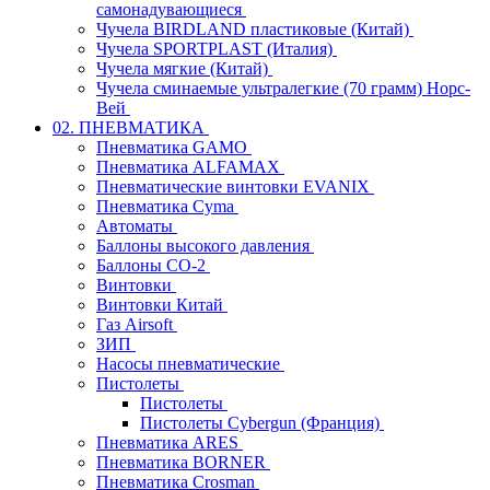
самонадувающиеся
Чучела BIRDLAND пластиковые (Китай)
Чучела SPORTPLAST (Италия)
Чучела мягкие (Китай)
Чучела сминаемые ультралегкие (70 грамм) Норс-
Вей
02. ПНЕВМАТИКА
Пневматика GAMO
Пневматика ALFAMAX
Пневматические винтовки EVANIX
Пневматика Cyma
Автоматы
Баллоны высокого давления
Баллоны СО-2
Винтовки
Винтовки Китай
Газ Airsoft
ЗИП
Насосы пневматические
Пистолеты
Пистолеты
Пистолеты Cybergun (Франция)
Пневматика ARES
Пневматика BORNER
Пневматика Crosman