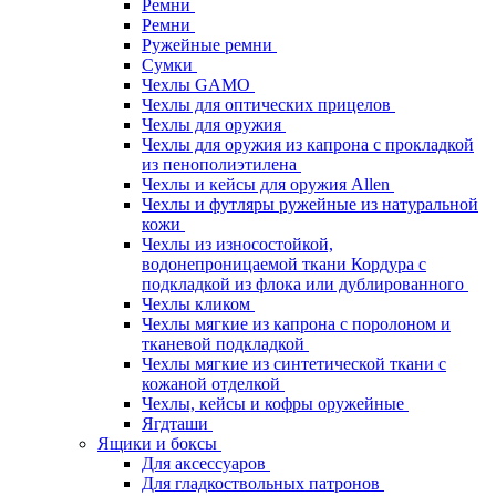
Ремни
Ремни
Ружейные ремни
Сумки
Чехлы GAMO
Чехлы для оптических прицелов
Чехлы для оружия
Чехлы для оружия из капрона с прокладкой
из пенополиэтилена
Чехлы и кейсы для оружия Allen
Чехлы и футляры ружейные из натуральной
кожи
Чехлы из износостойкой,
водонепроницаемой ткани Кордура с
подкладкой из флока или дублированного
Чехлы кликом
Чехлы мягкие из капрона с поролоном и
тканевой подкладкой
Чехлы мягкие из синтетической ткани с
кожаной отделкой
Чехлы, кейсы и кофры оружейные
Ягдташи
Ящики и боксы
Для аксессуаров
Для гладкоствольных патронов