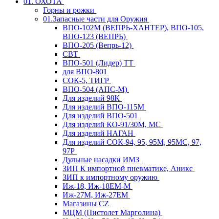
01. ОХОТА
Горны и рожки
01.Запасные части для Оружия
ВПО-102М (ВЕПРЬ-ХАНТЕР), ВПО-105,
ВПО-123 (ВЕПРЬ)
ВПО-205 (Вепрь-12)
СВТ
ВПО-501 (Лидер) ТТ
для ВПО-801
СОК-5, ТИГР
ВПО-504 (АПС-М)
Для изделий 98К
Для изделий ВПО-115М
Для изделий ВПО-501
Для изделий КО-91/30М, МС
Для изделий НАГАН
Для изделий СОК-94, 95, 95М, 95МС, 97,
97Р
Дульные насадки ИМЗ
ЗИП К импортной пневматике, Аникс
ЗИП к импортному оружию
Иж-18, Иж-18ЕМ-М
Иж-27М, Иж-27ЕМ
Магазины CZ
МЦМ (Пистолет Марголина)