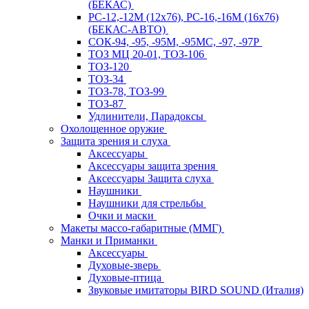
(БЕКАС)
РС-12,-12М (12х76), РС-16,-16М (16х76)
(БЕКАС-АВТО)
СОК-94, -95, -95М, -95МС, -97, -97Р
ТОЗ МЦ 20-01, ТОЗ-106
ТОЗ-120
ТОЗ-34
ТОЗ-78, ТОЗ-99
ТОЗ-87
Удлинители, Парадоксы
Охолощенное оружие
Защита зрения и слуха
Аксессуары
Аксессуары защита зрения
Аксессуары Защита слуха
Наушники
Наушники для стрельбы
Очки и маски
Макеты массо-габаритные (ММГ)
Манки и Приманки
Аксессуары
Духовые-зверь
Духовые-птица
Звуковые имитаторы BIRD SOUND (Италия)