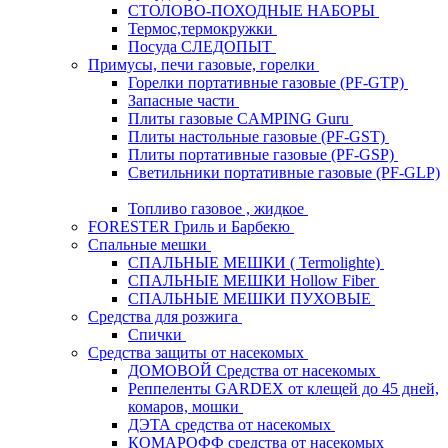
СТОЛОВО-ПОХОДНЫЕ НАБОРЫ
Термос,термокружки
Посуда СЛЕДОПЫТ
Примусы, печи газовые, горелки
Горелки портативные газовые (PF-GTP)
Запасные части
Плиты газовые CAMPING Guru
Плиты настольные газовые (PF-GST)
Плиты портативные газовые (PF-GSP)
Светильники портативные газовые (PF-GLP)
Топливо газовое , жидкое
FORESTER Гриль и Барбекю
Спальные мешки
СПАЛЬНЫЕ МЕШКИ ( Termolighte)
СПАЛЬНЫЕ МЕШКИ Hollow Fiber
СПАЛЬНЫЕ МЕШКИ ПУХОВЫЕ
Средства для розжига
Спички
Средства защиты от насекомых
ДОМОВОЙ Средства от насекомых
Реппеленты GARDEX от клещей до 45 дней,
комаров, мошки
ДЭТА средства от насекомых
КОМАРОФФ средства от насекомых