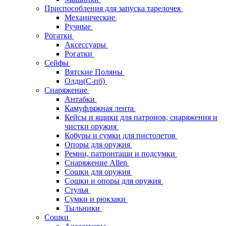
Приспособления для запуска тарелочек
Механические
Ручные
Рогатки
Аксессуары
Рогатки
Сейфы
Вятские Поляны
Олди(С-пб)
Снаряжение
Антабки
Камуфляжная лента
Кейсы и ящики для патронов, снаряжения и
чистки оружия
Кобуры и сумки для пистолетов
Опоры для оружия
Ремни, патронташи и подсумки
Снаряжение Allen
Сошки для оружия
Сошки и опоры для оружия
Стулья
Сумки и рюкзаки
Тыльники
Сошки