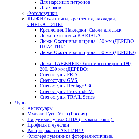
Для нарезных патронов
Для чоков
Фотоловушки
ЛЫЖИ Охотничьи, крепления, накладки,
СНЕГОСТУПЫ
Крепления, Накладки, Смола для лыж
Лыжи охотничьи KARJALA
Лыжи Охотничьи ширина 150 мм (ДЕРЕВО-
ПЛАСТИК)
Лыжи Охотничьи ширина 150 мм (ДЕРЕВО)
Лыжи ТАЕЖНЫЕ Охотничьи ширина 180,
200, 230 мм (ДЕРЕВО)
Снегоступы FRD
Снегоступы GVS
Снегоступы Heritage 930
Снегоступы Pro-Guide V
Снегоступы TRAIL Series
Чучела
Аксессуары
Муляжи Гусь, Утка (Россия)
Надувные чучела США (1 компл - 6шт.)
Профиля и чучалки
Распродажа по АКЦИИ!!!
Флюгера гуменника фотореалистичные,