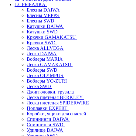
13. РЫБАЛКА
Блесны DAIWA
Блесны MEPPS
Блесны SWD
Катушки DAIWA
Катушки SWD
Крючки GAMAKATSU
Крючки SWD
Леска ALLVEGA
Леска DAIWA
Воблеры MARIA
Леска GAMAKATSU
Воблеры SWD
Леска OLYMPUS
Воблеры YO-ZURI
Леска SWD
Джигголовки, грузила
Леска плетеная BERKLEY
Леска плетеная SPIDERWIRE
Поплавки EXPERT
Коробки, ящики для снастей
Спиннинги DAIWA
Спиннинги SWD
Удилище DAIWA
Удилище SWD