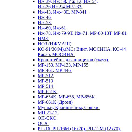
Иж-39, Иж-58, Иж-12, Иж-54,
Иж-26,Иж-94,МР-233
Иж-43, Иж-43Е, МР-341
Иж-46
Иж-53
Иж-60, Иж-61
Иж-78, Иж-79-9Т, Иж-71, МР-80-13Т, МР-81
ИМЗ
ИОЗ (ИЖМАШ)
КО-91/30(М),(МС) Винт. МОСИНА, КО-44
Караб. МОСИНА
Кронштейны для прицелов (скаут)
МР-153, МР-133, МР-155
МР-461, МР-446
МР-512
МР-513
МР-514
МР-651К
МР-654К, МР-655, МР-656К
МР-661К (Дрозд)
Мушки, Кронштейны, Сошки
МЦ 21-12
ОП-СКС
ОСА
РП-16, РП-16М (16х70), РП-12М (12х70),