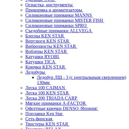
Оснастка, инструменты
Прикормка и ароматизаторы
Силиконовые приманки MANNS
Силиконовые приманки MISTER FISH
Силиконовые приманки SPRO
Съедобные приманки ALLVEGA
Блесны KEN STAR
Вертлюги KEN STAR
Виброхвосты KEN STAR
Воблеры KEN STAR
Катушки RYOBI
Катушки TICA
Крючки KEN STAR
Ледобуры
Ледобур ЛШ - 3 (с центральным сверлением)
130мм
Леска 100 CAIMAN
Леска 100 KEN STAR
Леска 200 TRIADA CARP
Мягкие приманки A-FACTOR
Офсетные крючки DENSO /Япония/
Поплавки Ken Star
Сеть финская
Твистеры KEN STAR