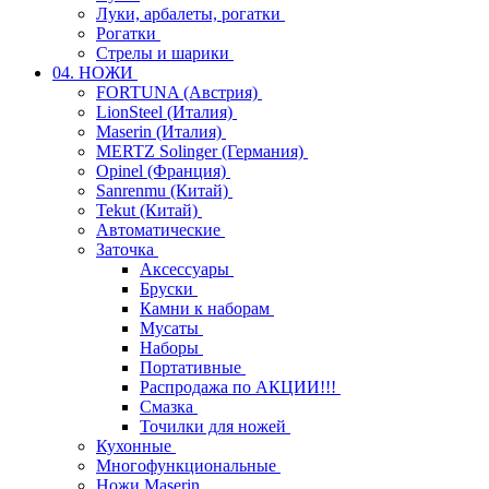
Луки, арбалеты, рогатки
Рогатки
Стрелы и шарики
04. НОЖИ
FORTUNA (Австрия)
LionSteel (Италия)
Maserin (Италия)
MERTZ Solinger (Германия)
Opinel (Франция)
Sanrenmu (Китай)
Tekut (Китай)
Автоматические
Заточка
Аксессуары
Бруски
Камни к наборам
Мусаты
Наборы
Портативные
Распродажа по АКЦИИ!!!
Смазка
Точилки для ножей
Кухонные
Многофункциональные
Ножи Maserin