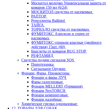
Москитол молочко Универсальная защита от
комаров 150 мл (6/24)
МОСКИТОЛ средства от насекомых
РАПТОР
Репелленты Ballistol
ТАЙГА
ТОРНАДО средства от насекомых
ФУМИТОКС Аэрозоли и спреи от
насекомых
ФУМИТОКС спирали красные (двойного
действия) 15шт. (60)
Браслеты от комаров BUG STOP
РЕФТАМИД
Средства подачи сигналов SOS
Пиротехника
Сигнальное Оружие
Фонари, Фары, Прожекторы
Фонари и фары ЛУЧ
Фары галогеновые
Фонари MELLERT (Германия)
Фонари NexTORCH
Фонари кемпинговые
Фонари налобные
Химические грелки одноразовые
12. ТОВАРЫ ДЛЯ СОБАК