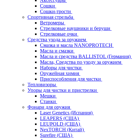
Аксессуары
Сошки
Сошки-трости
Спортивная стрельба
Ветромеры
Стрелковые наушники и беруши
Стрелковые очки
Средства ухода за оружием
Смазка и масла NANOPROTECH
Масла и смазки
Масла и средства BALLISTOL (Германия)
Масла, Средства по уходу за оружием
Наборы для чистки
Оружейная химия
Приспособления для чистки
Тепловизоры
Упоры для чистки и пристрелки
Мешки
Станки
Фонари для оружия
Laser Genetics (Испания)
LEAPERS (США)
LEUPOLD (США)
NexTORCH (Китай)
Surefire (США)