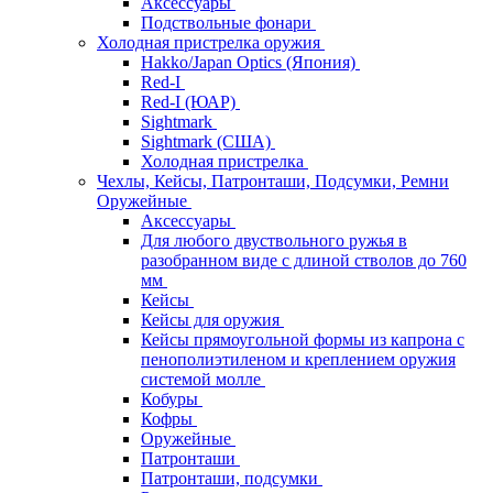
Аксессуары
Подствольные фонари
Холодная пристрелка оружия
Hakko/Japan Optics (Япония)
Red-I
Red-I (ЮАР)
Sightmark
Sightmark (США)
Холодная пристрелка
Чехлы, Кейсы, Патронташи, Подсумки, Ремни
Оружейные
Аксессуары
Для любого двуствольного ружья в
разобранном виде с длиной стволов до 760
мм
Кейсы
Кейсы для оружия
Кейсы прямоугольной формы из капрона с
пенополиэтиленом и креплением оружия
системой молле
Кобуры
Кофры
Оружейные
Патронташи
Патронташи, подсумки