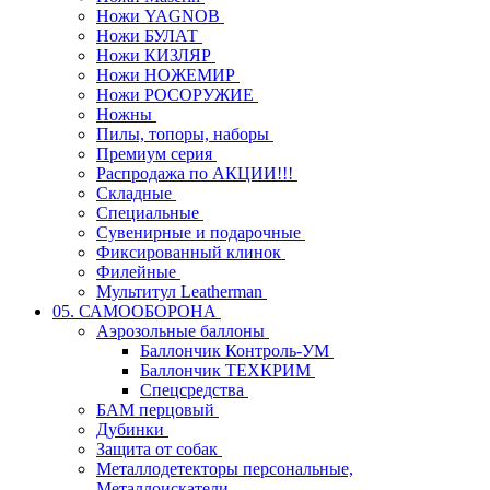
Ножи YAGNOB
Ножи БУЛАТ
Ножи КИЗЛЯР
Ножи НОЖЕМИР
Ножи РОСОРУЖИЕ
Ножны
Пилы, топоры, наборы
Премиум серия
Распродажа по АКЦИИ!!!
Складные
Специальные
Сувенирные и подарочные
Фиксированный клинок
Филейные
Мультитул Leatherman
05. САМООБОРОНА
Аэрозольные баллоны
Баллончик Контроль-УМ
Баллончик ТЕХКРИМ
Спецсредства
БАМ перцовый
Дубинки
Защита от собак
Металлодетекторы персональные,
Металлоискатели