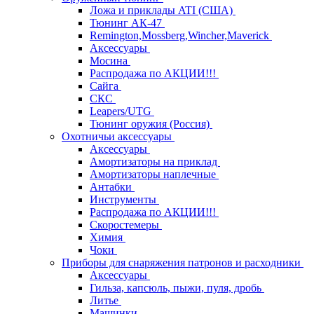
Ложа и приклады ATI (США)
Тюнинг АК-47
Remington,Mossberg,Wincher,Maverick
Аксессуары
Мосина
Распродажа по АКЦИИ!!!
Сайга
СКС
Leapers/UTG
Тюнинг оружия (Россия)
Охотничьи аксессуары
Аксессуары
Амортизаторы на приклад
Амортизаторы наплечные
Антабки
Инструменты
Распродажа по АКЦИИ!!!
Скоростемеры
Химия
Чоки
Приборы для снаряжения патронов и расходники
Аксессуары
Гильза, капсюль, пыжи, пуля, дробь
Литье
Машинки