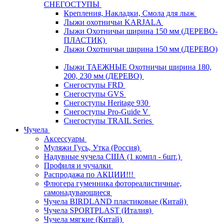
СНЕГОСТУПЫ
Крепления, Накладки, Смола для лыж
Лыжи охотничьи KARJALA
Лыжи Охотничьи ширина 150 мм (ДЕРЕВО-
ПЛАСТИК)
Лыжи Охотничьи ширина 150 мм (ДЕРЕВО)
Лыжи ТАЕЖНЫЕ Охотничьи ширина 180,
200, 230 мм (ДЕРЕВО)
Снегоступы FRD
Снегоступы GVS
Снегоступы Heritage 930
Снегоступы Pro-Guide V
Снегоступы TRAIL Series
Чучела
Аксессуары
Муляжи Гусь, Утка (Россия)
Надувные чучела США (1 компл - 6шт.)
Профиля и чучалки
Распродажа по АКЦИИ!!!
Флюгера гуменника фотореалистичные,
самонадувающиеся
Чучела BIRDLAND пластиковые (Китай)
Чучела SPORTPLAST (Италия)
Чучела мягкие (Китай)