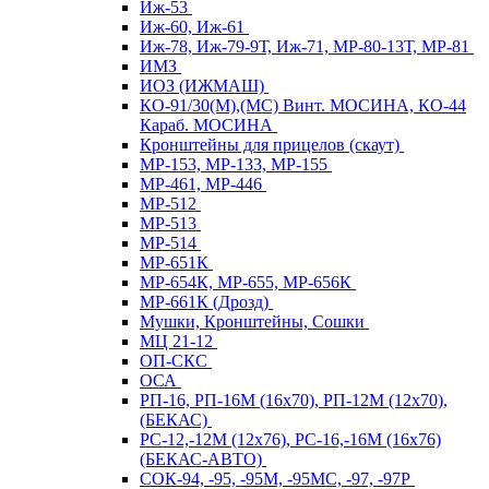
Иж-53
Иж-60, Иж-61
Иж-78, Иж-79-9Т, Иж-71, МР-80-13Т, МР-81
ИМЗ
ИОЗ (ИЖМАШ)
КО-91/30(М),(МС) Винт. МОСИНА, КО-44
Караб. МОСИНА
Кронштейны для прицелов (скаут)
МР-153, МР-133, МР-155
МР-461, МР-446
МР-512
МР-513
МР-514
МР-651К
МР-654К, МР-655, МР-656К
МР-661К (Дрозд)
Мушки, Кронштейны, Сошки
МЦ 21-12
ОП-СКС
ОСА
РП-16, РП-16М (16х70), РП-12М (12х70),
(БЕКАС)
РС-12,-12М (12х76), РС-16,-16М (16х76)
(БЕКАС-АВТО)
СОК-94, -95, -95М, -95МС, -97, -97Р