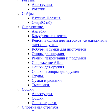
Рогатки
Аксессуары
Рогатки
Сейфы
Вятские Поляны
Олди(С-пб)
Снаряжение
Антабки
Камуфляжная лента
Кейсы и ящики для патронов, снаряжения и
чистки оружия
Кобуры и сумки для пистолетов
Опоры для оружия
Ремни, патронташи и подсумки
Снаряжение Allen
Сошки для оружия
Сошки и опоры для оружия
Стулья
Сумки и рюкзаки
Тыльники
Сошки
Аксессуары
Сошки
Сошки-трости
Спортивная стрельба