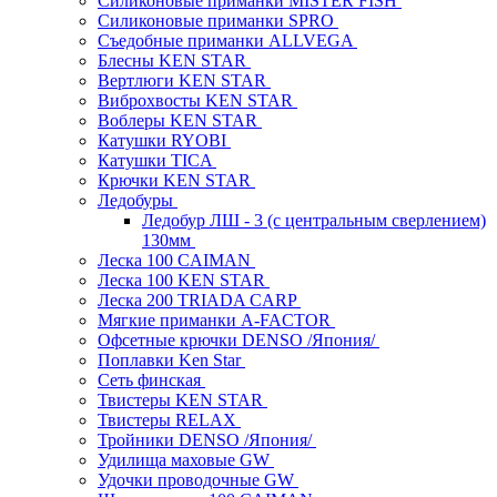
Силиконовые приманки MISTER FISH
Силиконовые приманки SPRO
Съедобные приманки ALLVEGA
Блесны KEN STAR
Вертлюги KEN STAR
Виброхвосты KEN STAR
Воблеры KEN STAR
Катушки RYOBI
Катушки TICA
Крючки KEN STAR
Ледобуры
Ледобур ЛШ - 3 (с центральным сверлением)
130мм
Леска 100 CAIMAN
Леска 100 KEN STAR
Леска 200 TRIADA CARP
Мягкие приманки A-FACTOR
Офсетные крючки DENSO /Япония/
Поплавки Ken Star
Сеть финская
Твистеры KEN STAR
Твистеры RELAX
Тройники DENSO /Япония/
Удилища маховые GW
Удочки проводочные GW