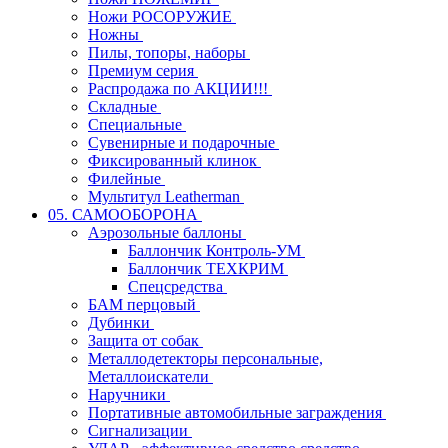
Ножи РОСОРУЖИЕ
Ножны
Пилы, топоры, наборы
Премиум серия
Распродажа по АКЦИИ!!!
Складные
Специальные
Сувенирные и подарочные
Фиксированный клинок
Филейные
Мультитул Leatherman
05. САМООБОРОНА
Аэрозольные баллоны
Баллончик Контроль-УМ
Баллончик ТЕХКРИМ
Спецсредства
БАМ перцовый
Дубинки
Защита от собак
Металлодетекторы персональные,
Металлоискатели
Наручники
Портативные автомобильные заграждения
Сигнализации