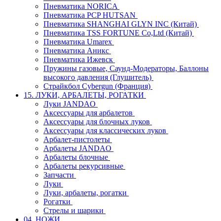
Пневматика NORICA
Пневматика PCP HUTSAN
Пневматика SHANGHAI GLYN INC (Китай)
Пневматика TSS FORTUNE Co,Ltd (Китай)
Пневматика Umarex
Пневматика Аникс
Пневматика Ижевск
Пружины газовые, Саунд-Модераторы, Баллоны
высокого давления (Глушитель)
Страйкбол Cybergun (Франция)
15. ЛУКИ, АРБАЛЕТЫ, РОГАТКИ
Луки JANDAO
Аксессуары для арбалетов
Аксессуары для блочных луков
Аксессуары для классических луков
Арбалет-пистолеты
Арбалеты JANDAO
Арбалеты блочные
Арбалеты рекурсивные
Запчасти
Луки
Луки, арбалеты, рогатки
Рогатки
Стрелы и шарики
04. НОЖИ