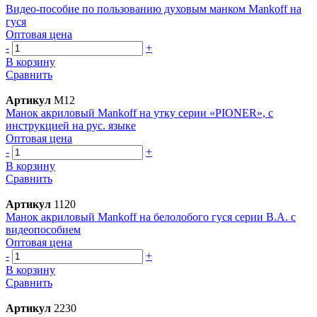
Видео-пособие по пользованию духовым манком Mankoff на
гуся
Оптовая цена
-
+
В корзину
Сравнить
Артикул
М12
Манок акриловый Mankoff на утку серии «PIONER», с
инструкцией на рус. языке
Оптовая цена
-
+
В корзину
Сравнить
Артикул
1120
Манок акриловый Mankoff на белолобого гуся серии В.А. с
видеопособием
Оптовая цена
-
+
В корзину
Сравнить
Артикул
2230