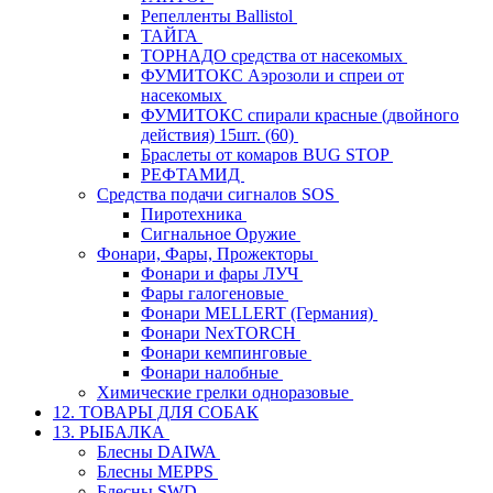
Репелленты Ballistol
ТАЙГА
ТОРНАДО средства от насекомых
ФУМИТОКС Аэрозоли и спреи от
насекомых
ФУМИТОКС спирали красные (двойного
действия) 15шт. (60)
Браслеты от комаров BUG STOP
РЕФТАМИД
Средства подачи сигналов SOS
Пиротехника
Сигнальное Оружие
Фонари, Фары, Прожекторы
Фонари и фары ЛУЧ
Фары галогеновые
Фонари MELLERT (Германия)
Фонари NexTORCH
Фонари кемпинговые
Фонари налобные
Химические грелки одноразовые
12. ТОВАРЫ ДЛЯ СОБАК
13. РЫБАЛКА
Блесны DAIWA
Блесны MEPPS
Блесны SWD