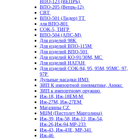
ВПО-123 (ВЕПРЬ)
ВПО-205 (Вепрь-12)
СВТ
ВПО-501 (Лидер) ТТ
для ВПО-801
СОК-5, ТИГР
ВПО-504 (АПС-М)
Для изделий 98К
Для изделий ВПО-115М
Для изделий ВПО-501
Для изделий КО-91/30М, МС
Для изделий НАГАН
Для изделий СОК-94, 95, 95М, 95МС, 97,
97Р
Дульные насадки ИМЗ
ЗИП К импортной пневматике, Аникс
ЗИП к импортному оружию
Иж-18, Иж-18ЕМ-М
Иж-27М, Иж-27ЕМ
Магазины CZ
МЦМ (Пистолет Марголина)
Иж-39, Иж-58, Иж-12, Иж-54,
Иж-26,Иж-94,МР-233
Иж-43, Иж-43Е, МР-341
Иж-46