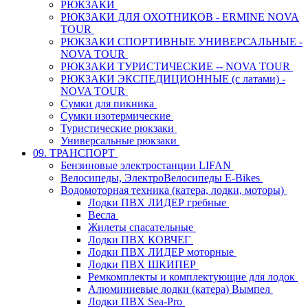
РЮКЗАКИ
РЮКЗАКИ ДЛЯ ОХОТНИКОВ - ERMINE NOVA
TOUR
РЮКЗАКИ СПОРТИВНЫЕ УНИВЕРСАЛЬНЫЕ -
NOVA TOUR
РЮКЗАКИ ТУРИСТИЧЕСКИЕ -- NOVA TOUR
РЮКЗАКИ ЭКСПЕДИЦИОННЫЕ (с латами) -
NOVA TOUR
Сумки для пикника
Сумки изотермические
Туристические рюкзаки
Универсальные рюкзаки
09. ТРАНСПОРТ
Бензиновые электростанции LIFAN
Велосипеды, ЭлектроВелосипеды E-Bikes
Водомоторная техника (катера, лодки, моторы)
Лодки ПВХ ЛИДЕР гребные
Весла
Жилеты спасательные
Лодки ПВХ КОВЧЕГ
Лодки ПВХ ЛИДЕР моторные
Лодки ПВХ ШКИПЕР
Ремкомплекты и комплектующие для лодок
Алюминиевые лодки (катера) Вымпел
Лодки ПВХ Sea-Pro