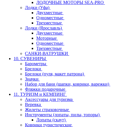
ЛОДОЧНЫЕ МОТОРЫ SEA-PRO
Лодки (Уфа)
Двухместные
Одноместные
Трехместные
Лодки (Ярославль)
Двухместные
Моторные
Одноместные
Трехместные
САНКИ-ВАТРУШКИ
10. СУВЕНИРЫ
Барометры
Брелоки
Брелоки (пуля, макет патрона)
Значки
Набор для бани (шапки, коврики, варежки)
Фляжки подарочные
11. ТУРИЗМ и КЕМПИНГ
Аксессуары для туризма
Веревка
Жилеты страховочные
Инструменты (лопаты, пилы, топоры)
Лопаты (скаут)
Коврики туристические