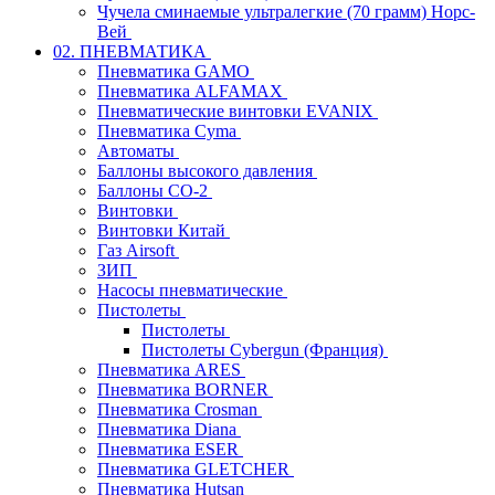
Чучела сминаемые ультралегкие (70 грамм) Норс-
Вей
02. ПНЕВМАТИКА
Пневматика GAMO
Пневматика ALFAMAX
Пневматические винтовки EVANIX
Пневматика Cyma
Автоматы
Баллоны высокого давления
Баллоны СО-2
Винтовки
Винтовки Китай
Газ Airsoft
ЗИП
Насосы пневматические
Пистолеты
Пистолеты
Пистолеты Cybergun (Франция)
Пневматика ARES
Пневматика BORNER
Пневматика Crosman
Пневматика Diana
Пневматика ESER
Пневматика GLETCHER
Пневматика Hutsan