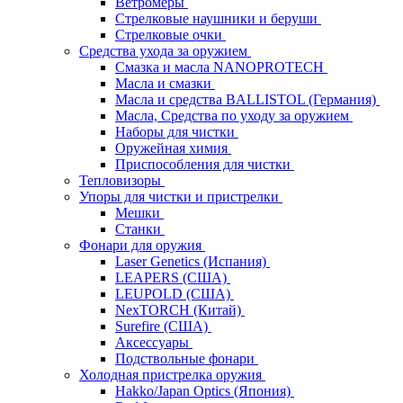
Ветромеры
Стрелковые наушники и беруши
Стрелковые очки
Средства ухода за оружием
Смазка и масла NANOPROTECH
Масла и смазки
Масла и средства BALLISTOL (Германия)
Масла, Средства по уходу за оружием
Наборы для чистки
Оружейная химия
Приспособления для чистки
Тепловизоры
Упоры для чистки и пристрелки
Мешки
Станки
Фонари для оружия
Laser Genetics (Испания)
LEAPERS (США)
LEUPOLD (США)
NexTORCH (Китай)
Surefire (США)
Аксессуары
Подствольные фонари
Холодная пристрелка оружия
Hakko/Japan Optics (Япония)