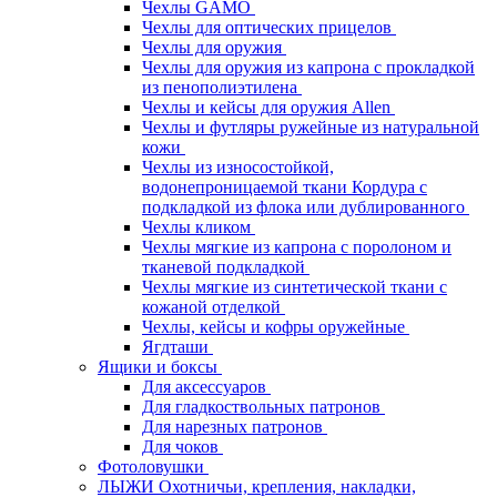
Чехлы GAMO
Чехлы для оптических прицелов
Чехлы для оружия
Чехлы для оружия из капрона с прокладкой
из пенополиэтилена
Чехлы и кейсы для оружия Allen
Чехлы и футляры ружейные из натуральной
кожи
Чехлы из износостойкой,
водонепроницаемой ткани Кордура с
подкладкой из флока или дублированного
Чехлы кликом
Чехлы мягкие из капрона с поролоном и
тканевой подкладкой
Чехлы мягкие из синтетической ткани с
кожаной отделкой
Чехлы, кейсы и кофры оружейные
Ягдташи
Ящики и боксы
Для аксессуаров
Для гладкоствольных патронов
Для нарезных патронов
Для чоков
Фотоловушки
ЛЫЖИ Охотничьи, крепления, накладки,