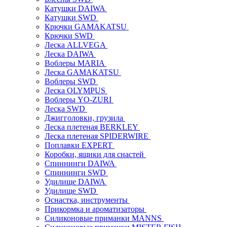
Катушки DAIWA
Катушки SWD
Крючки GAMAKATSU
Крючки SWD
Леска ALLVEGA
Леска DAIWA
Воблеры MARIA
Леска GAMAKATSU
Воблеры SWD
Леска OLYMPUS
Воблеры YO-ZURI
Леска SWD
Джигголовки, грузила
Леска плетеная BERKLEY
Леска плетеная SPIDERWIRE
Поплавки EXPERT
Коробки, ящики для снастей
Спиннинги DAIWA
Спиннинги SWD
Удилище DAIWA
Удилище SWD
Оснастка, инструменты
Прикормка и ароматизаторы
Силиконовые приманки MANNS