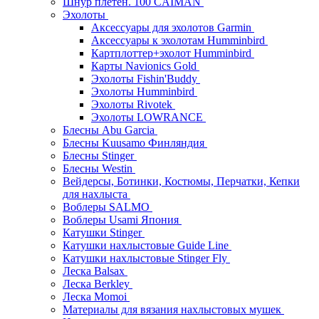
Шнур плетен. 100 CAIMAN
Эхолоты
Аксессуары для эхолотов Garmin
Аксессуары к эхолотам Humminbird
Картплоттер+эхолот Humminbird
Карты Navionics Gold
Эхолоты Fishin'Buddy
Эхолоты Humminbird
Эхолоты Rivotek
Эхолоты LOWRANCE
Блесны Abu Garcia
Блесны Kuusamo Финляндия
Блесны Stinger
Блесны Westin
Вейдерсы, Ботинки, Костюмы, Перчатки, Кепки
для нахлыста
Воблеры SALMO
Воблеры Usami Япония
Катушки Stinger
Катушки нахлыстовые Guide Line
Катушки нахлыстовые Stinger Fly
Леска Balsax
Леска Berkley
Леска Momoi
Материалы для вязания нахлыстовых мушек