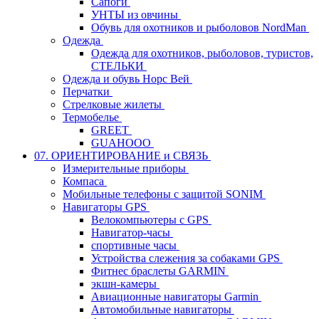
Сапоги
УНТЫ из овчины
Обувь для охотников и рыболовов NordMan
Одежда
Одежда для охотников, рыболовов, туристов,
СТЕЛЬКИ
Одежда и обувь Норс Вей
Перчатки
Стрелковые жилеты
Термобелье
GREET
GUAHOOO
07. ОРИЕНТИРОВАНИЕ и СВЯЗЬ
Измерительные приборы
Компаса
Мобильные телефоны с защитой SONIM
Навигаторы GPS
Велокомпьютеры с GPS
Навигатор-часы
спортивные часы
Устройства слежения за собаками GPS
Фитнес браслеты GARMIN
экшн-камеры
Авиационные навигаторы Garmin
Автомобильные навигаторы