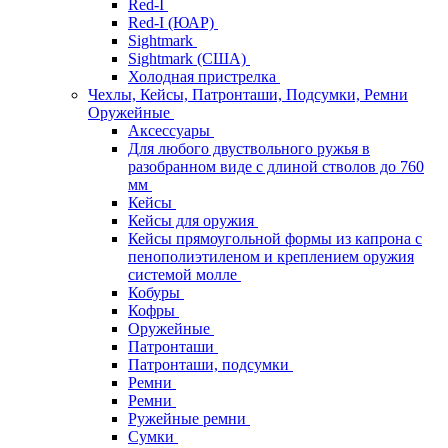
Red-I
Red-I (ЮАР)
Sightmark
Sightmark (США)
Холодная пристрелка
Чехлы, Кейсы, Патронташи, Подсумки, Ремни
Оружейные
Аксессуары
Для любого двуствольного ружья в
разобранном виде с длиной стволов до 760
мм
Кейсы
Кейсы для оружия
Кейсы прямоугольной формы из капрона с
пенополиэтиленом и креплением оружия
системой молле
Кобуры
Кофры
Оружейные
Патронташи
Патронташи, подсумки
Ремни
Ремни
Ружейные ремни
Сумки