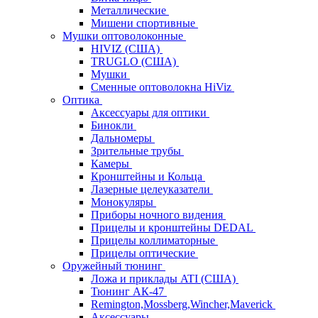
Металлические
Мишени спортивные
Мушки оптоволоконные
HIVIZ (США)
TRUGLO (США)
Мушки
Сменные оптоволокна HiViz
Оптика
Аксессуары для оптики
Бинокли
Дальномеры
Зрительные трубы
Камеры
Кронштейны и Кольца
Лазерные целеуказатели
Монокуляры
Приборы ночного видения
Прицелы и кронштейны DEDAL
Прицелы коллиматорные
Прицелы оптические
Оружейный тюнинг
Ложа и приклады ATI (США)
Тюнинг АК-47
Remington,Mossberg,Wincher,Maverick
Аксессуары