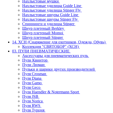
Нахлыстовые мушки
Нахлыстовые удилища Guide Line
Нахлыстовые удилища Stinger Fly
Нахлыстовые шнуры Guide Line
Нахлыстовые шнуры Stinger Fly
Спиннинги и удилища Stinger
Шнур плетеный Berkley
Шнур плетеный Momoi
Шнур плетеный Stinger
14. ХСН (Снаряжение для охотников, Одежда, Обувь)
Коллекция "СВЯТОБОР" (ХСН)
03. ПУЛИ ПНЕВМАТИЧЕСКИЕ
Аксессуары для пневматических пуль
Пули Квинтор
Пули Люман
Пульки и шарики других производителей
Пуля Crosman
Пуля Diana
Пуля Gamo
Пуля Geco
Пуля Haendler & Notermann Sport
Пуля JSB
Пуля Norica
Пуля RWS
Пуля Турция