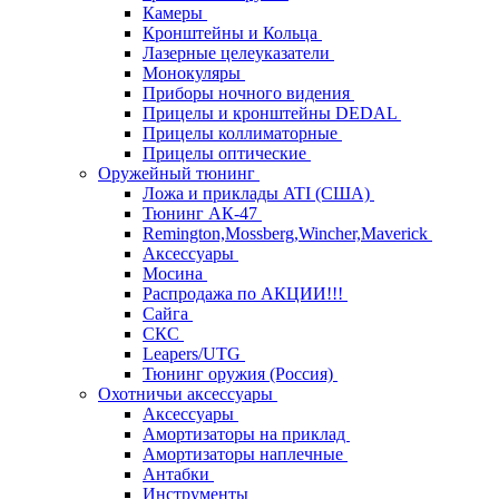
Камеры
Кронштейны и Кольца
Лазерные целеуказатели
Монокуляры
Приборы ночного видения
Прицелы и кронштейны DEDAL
Прицелы коллиматорные
Прицелы оптические
Оружейный тюнинг
Ложа и приклады ATI (США)
Тюнинг АК-47
Remington,Mossberg,Wincher,Maverick
Аксессуары
Мосина
Распродажа по АКЦИИ!!!
Сайга
СКС
Leapers/UTG
Тюнинг оружия (Россия)
Охотничьи аксессуары
Аксессуары
Амортизаторы на приклад
Амортизаторы наплечные
Антабки
Инструменты