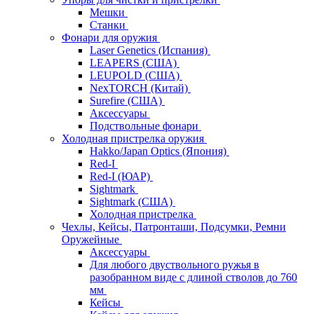
Мешки
Станки
Фонари для оружия
Laser Genetics (Испания)
LEAPERS (США)
LEUPOLD (США)
NexTORCH (Китай)
Surefire (США)
Аксессуары
Подствольные фонари
Холодная пристрелка оружия
Hakko/Japan Optics (Япония)
Red-I
Red-I (ЮАР)
Sightmark
Sightmark (США)
Холодная пристрелка
Чехлы, Кейсы, Патронташи, Подсумки, Ремни
Оружейные
Аксессуары
Для любого двуствольного ружья в
разобранном виде с длиной стволов до 760
мм
Кейсы