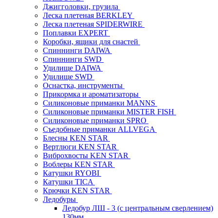
Джигголовки, грузила
Леска плетеная BERKLEY
Леска плетеная SPIDERWIRE
Поплавки EXPERT
Коробки, ящики для снастей
Спиннинги DAIWA
Спиннинги SWD
Удилище DAIWA
Удилище SWD
Оснастка, инструменты
Прикормка и ароматизаторы
Силиконовые приманки MANNS
Силиконовые приманки MISTER FISH
Силиконовые приманки SPRO
Съедобные приманки ALLVEGA
Блесны KEN STAR
Вертлюги KEN STAR
Виброхвосты KEN STAR
Воблеры KEN STAR
Катушки RYOBI
Катушки TICA
Крючки KEN STAR
Ледобуры
Ледобур ЛШ - 3 (с центральным сверлением)
130мм