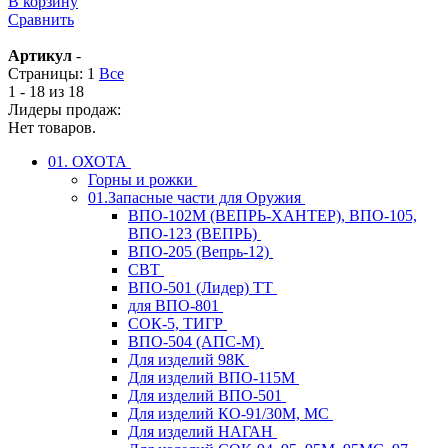
В корзину
Сравнить
Артикул
-
Страницы:
1
Все
1 - 18 из 18
Лидеры продаж:
Нет товаров.
01. ОХОТА
Горны и рожки
01.Запасные части для Оружия
ВПО-102М (ВЕПРЬ-ХАНТЕР), ВПО-105,
ВПО-123 (ВЕПРЬ)
ВПО-205 (Вепрь-12)
СВТ
ВПО-501 (Лидер) ТТ
для ВПО-801
СОК-5, ТИГР
ВПО-504 (АПС-М)
Для изделий 98К
Для изделий ВПО-115М
Для изделий ВПО-501
Для изделий КО-91/30М, МС
Для изделий НАГАН