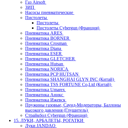
Газ Airsoft
ЗИП
Насосы пневматические
Пистолеты
Пистолеты
Пистолеты Cybergun (Франция)
Пневматика ARES
Пневматика BORNER
Пневматика Crosman
Пневматика Diana
Пневматика ESER
Пневматика GLETCHER
Пневматика Hutsan
Пневматика NORICA
Пневматика PCP HUTSAN
Пневматика SHANGHAI GLYN INC (Китай)
Пневматика TSS FORTUNE Co,Ltd (Китай)
Пневматика Umarex
Пневматика Аникс
Пневматика Ижевск
Пружины газовые, Саунд-Модераторы, Баллоны
высокого давления (Глушитель)
Страйкбол Cybergun (Франция)
15. ЛУКИ, АРБАЛЕТЫ, РОГАТКИ
Луки JANDAO