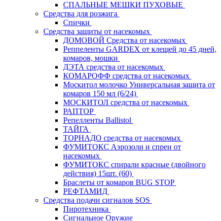
СПАЛЬНЫЕ МЕШКИ ПУХОВЫЕ
Средства для розжига
Спички
Средства защиты от насекомых
ДОМОВОЙ Средства от насекомых
Реппеленты GARDEX от клещей до 45 дней,
комаров, мошки
ДЭТА средства от насекомых
КОМАРОФФ средства от насекомых
Москитол молочко Универсальная защита от
комаров 150 мл (6/24)
МОСКИТОЛ средства от насекомых
РАПТОР
Репелленты Ballistol
ТАЙГА
ТОРНАДО средства от насекомых
ФУМИТОКС Аэрозоли и спреи от
насекомых
ФУМИТОКС спирали красные (двойного
действия) 15шт. (60)
Браслеты от комаров BUG STOP
РЕФТАМИД
Средства подачи сигналов SOS
Пиротехника
Сигнальное Оружие