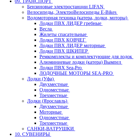
09. ТРАНСПОРТ
Бензиновые электростанции LIFAN
Велосипеды, ЭлектроВелосипеды E-Bikes
Водомоторная техника (катера, лодки, моторы)
Лодки ПВХ ЛИДЕР гребные
Весла
Жилеты спасательные
Лодки ПВХ КОВЧЕГ
Лодки ПВХ ЛИДЕР моторные
Лодки ПВХ ШКИПЕР
Ремкомплекты и комплектующие для лодок
Алюминиевые лодки (катера) Вымпел
Лодки ПВХ Sea-Pro
ЛОДОЧНЫЕ МОТОРЫ SEA-PRO
Лодки (Уфа)
Двухместные
Одноместные
Трехместные
Лодки (Ярославль)
Двухместные
Моторные
Одноместные
Трехместные
САНКИ-ВАТРУШКИ
10. СУВЕНИРЫ