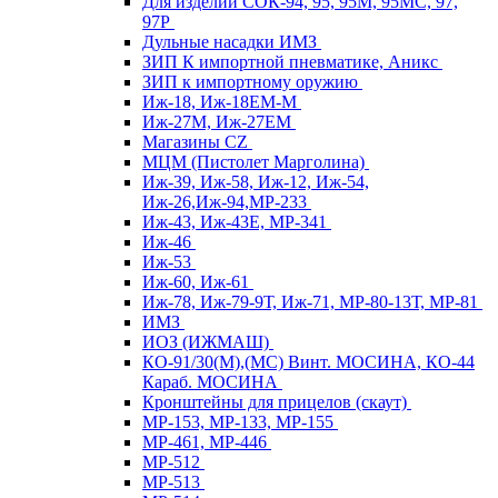
Для изделий СОК-94, 95, 95М, 95МС, 97,
97Р
Дульные насадки ИМЗ
ЗИП К импортной пневматике, Аникс
ЗИП к импортному оружию
Иж-18, Иж-18ЕМ-М
Иж-27М, Иж-27ЕМ
Магазины CZ
МЦМ (Пистолет Марголина)
Иж-39, Иж-58, Иж-12, Иж-54,
Иж-26,Иж-94,МР-233
Иж-43, Иж-43Е, МР-341
Иж-46
Иж-53
Иж-60, Иж-61
Иж-78, Иж-79-9Т, Иж-71, МР-80-13Т, МР-81
ИМЗ
ИОЗ (ИЖМАШ)
КО-91/30(М),(МС) Винт. МОСИНА, КО-44
Караб. МОСИНА
Кронштейны для прицелов (скаут)
МР-153, МР-133, МР-155
МР-461, МР-446
МР-512
МР-513