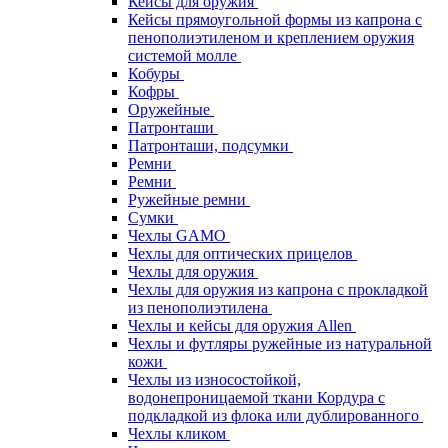
Кейсы для оружия
Кейсы прямоугольной формы из капрона с
пенополиэтиленом и креплением оружия
системой молле
Кобуры
Кофры
Оружейные
Патронташи
Патронташи, подсумки
Ремни
Ремни
Ружейные ремни
Сумки
Чехлы GAMO
Чехлы для оптических прицелов
Чехлы для оружия
Чехлы для оружия из капрона с прокладкой
из пенополиэтилена
Чехлы и кейсы для оружия Allen
Чехлы и футляры ружейные из натуральной
кожи
Чехлы из износостойкой,
водонепроницаемой ткани Кордура с
подкладкой из флока или дублированного
Чехлы кликом