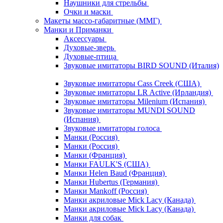
Наушники для стрельбы
Очки и маски
Макеты массо-габаритные (ММГ)
Манки и Приманки
Аксессуары
Духовые-зверь
Духовые-птица
Звуковые имитаторы BIRD SOUND (Италия)
Звуковые имитаторы Cass Creek (США)
Звуковые имитаторы LR Active (Ирландия)
Звуковые имитаторы Milenium (Испания)
Звуковые имитаторы MUNDI SOUND
(Испания)
Звуковые имитаторы голоса
Манки (Россия)
Манки (Россия)
Манки (Франция)
Манки FAULK'S (США)
Манки Helen Baud (Франция)
Манки Hubertus (Германия)
Манки Mankoff (Россия)
Манки акриловые Mick Lacy (Канада)
Манки акриловые Mick Lacy (Канада)
Манки для собак