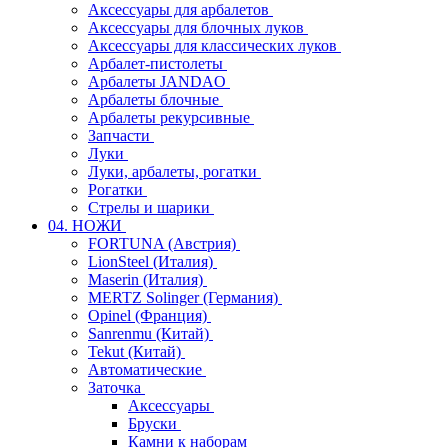
Аксессуары для арбалетов
Аксессуары для блочных луков
Аксессуары для классических луков
Арбалет-пистолеты
Арбалеты JANDAO
Арбалеты блочные
Арбалеты рекурсивные
Запчасти
Луки
Луки, арбалеты, рогатки
Рогатки
Стрелы и шарики
04. НОЖИ
FORTUNA (Австрия)
LionSteel (Италия)
Maserin (Италия)
MERTZ Solinger (Германия)
Opinel (Франция)
Sanrenmu (Китай)
Tekut (Китай)
Автоматические
Заточка
Аксессуары
Бруски
Камни к наборам