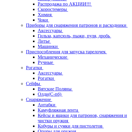
Распродажа по АКЦИИ!!!
Скоростемеры
Химия
Чоки
Приборы для снаряжения патронов и расходники
Аксессуары
Гильза, капсюль, пыжи, пуля, дробь
Литье
Машинки
Приспособления для запуска тарелочек
Механические
Ручные
Рогатки
Аксессуары
Рогатки
Сейфы
Вятские Поляны
Олди(С-пб)
Снаряжение
Антабки
Камуфляжная лента
Кейсы и ящики для патронов, снаряжения и
чистки оружия
Кобуры и сумки для пистолетов
Опоры для оружия