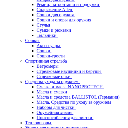
Ремни, патронташи и подсумки
Снаряжение Allen
Сошки для оружия
Сошки и опоры для оружия
Стулья
Сумки и рюкзаки
Тыльники
Сошки
Аксессуары
Сошки
Сошки-трости
Спортивная стрельба
Ветромеры
Стрелковые наушники и беруши
Стрелковые очки
Средства ухода за оружием
Смазка и масла NANOPROTECH
Масла и смазки
Масла и средства BALLISTOL (Германия)
Масла, Средства по уходу за оружием
Наборы для чистки
Оружейная химия
Приспособления для чистки
Тепловизоры
Упоры для чистки и пристрелки