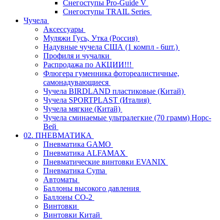
Снегоступы Pro-Guide V
Снегоступы TRAIL Series
Чучела
Аксессуары
Муляжи Гусь, Утка (Россия)
Надувные чучела США (1 компл - 6шт.)
Профиля и чучалки
Распродажа по АКЦИИ!!!
Флюгера гуменника фотореалистичные,
самонадувающиеся
Чучела BIRDLAND пластиковые (Китай)
Чучела SPORTPLAST (Италия)
Чучела мягкие (Китай)
Чучела сминаемые ультралегкие (70 грамм) Норс-
Вей
02. ПНЕВМАТИКА
Пневматика GAMO
Пневматика ALFAMAX
Пневматические винтовки EVANIX
Пневматика Cyma
Автоматы
Баллоны высокого давления
Баллоны СО-2
Винтовки
Винтовки Китай