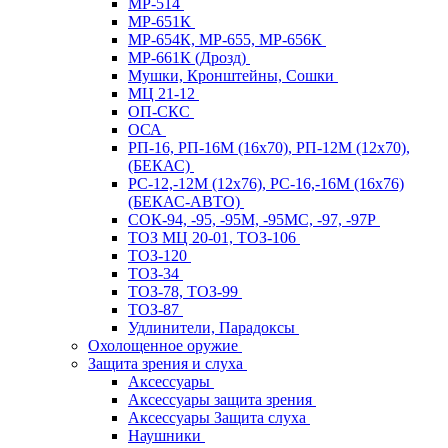
МР-514
МР-651К
МР-654К, МР-655, МР-656К
МР-661К (Дрозд)
Мушки, Кронштейны, Сошки
МЦ 21-12
ОП-СКС
ОСА
РП-16, РП-16М (16х70), РП-12М (12х70),
(БЕКАС)
РС-12,-12М (12х76), РС-16,-16М (16х76)
(БЕКАС-АВТО)
СОК-94, -95, -95М, -95МС, -97, -97Р
ТОЗ МЦ 20-01, ТОЗ-106
ТОЗ-120
ТОЗ-34
ТОЗ-78, ТОЗ-99
ТОЗ-87
Удлинители, Парадоксы
Охолощенное оружие
Защита зрения и слуха
Аксессуары
Аксессуары защита зрения
Аксессуары Защита слуха
Наушники