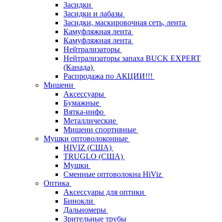
Засидки
Засидки и лабазы
Засидки, маскировочная сеть, лента
Камуфляжная лента
Камуфляжная лента
Нейтрализаторы
Нейтрализаторы запаха BUCK EXPERT
(Канада)
Распродажа по АКЦИИ!!!
Мишени
Аксессуары
Бумажные
Вятка-инфо
Металлические
Мишени спортивные
Мушки оптоволоконные
HIVIZ (США)
TRUGLO (США)
Мушки
Сменные оптоволокна HiViz
Оптика
Аксессуары для оптики
Бинокли
Дальномеры
Зрительные трубы