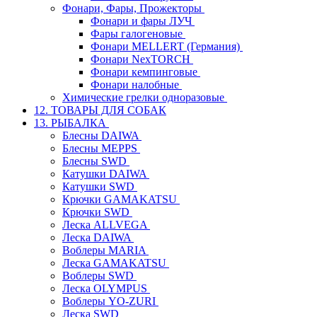
Фонари, Фары, Прожекторы
Фонари и фары ЛУЧ
Фары галогеновые
Фонари MELLERT (Германия)
Фонари NexTORCH
Фонари кемпинговые
Фонари налобные
Химические грелки одноразовые
12. ТОВАРЫ ДЛЯ СОБАК
13. РЫБАЛКА
Блесны DAIWA
Блесны MEPPS
Блесны SWD
Катушки DAIWA
Катушки SWD
Крючки GAMAKATSU
Крючки SWD
Леска ALLVEGA
Леска DAIWA
Воблеры MARIA
Леска GAMAKATSU
Воблеры SWD
Леска OLYMPUS
Воблеры YO-ZURI
Леска SWD