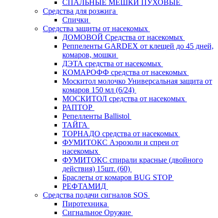
СПАЛЬНЫЕ МЕШКИ ПУХОВЫЕ
Средства для розжига
Спички
Средства защиты от насекомых
ДОМОВОЙ Средства от насекомых
Реппеленты GARDEX от клещей до 45 дней,
комаров, мошки
ДЭТА средства от насекомых
КОМАРОФФ средства от насекомых
Москитол молочко Универсальная защита от
комаров 150 мл (6/24)
МОСКИТОЛ средства от насекомых
РАПТОР
Репелленты Ballistol
ТАЙГА
ТОРНАДО средства от насекомых
ФУМИТОКС Аэрозоли и спреи от
насекомых
ФУМИТОКС спирали красные (двойного
действия) 15шт. (60)
Браслеты от комаров BUG STOP
РЕФТАМИД
Средства подачи сигналов SOS
Пиротехника
Сигнальное Оружие