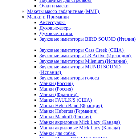
Наушники для стрельбы
Очки и маски
Макеты массо-габаритные (ММГ)
Манки и Приманки
Аксессуары
Духовые-зверь
Духовые-птица
Звуковые имитаторы BIRD SOUND (Италия)
Звуковые имитаторы Cass Creek (США)
Звуковые имитаторы LR Active (Ирландия)
Звуковые имитаторы Milenium (Испания)
Звуковые имитаторы MUNDI SOUND
(Испания)
Звуковые имитаторы голоса
Манки (Россия)
Манки (Россия)
Манки (Франция)
Манки FAULK'S (США)
Манки Helen Baud (Франция)
Манки Hubertus (Германия)
Манки Mankoff (Россия)
Манки акриловые Mick Lacy (Канада)
Манки акриловые Mick Lacy (Канада)
Манки для собак