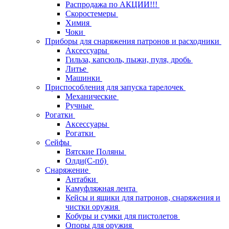
Распродажа по АКЦИИ!!!
Скоростемеры
Химия
Чоки
Приборы для снаряжения патронов и расходники
Аксессуары
Гильза, капсюль, пыжи, пуля, дробь
Литье
Машинки
Приспособления для запуска тарелочек
Механические
Ручные
Рогатки
Аксессуары
Рогатки
Сейфы
Вятские Поляны
Олди(С-пб)
Снаряжение
Антабки
Камуфляжная лента
Кейсы и ящики для патронов, снаряжения и
чистки оружия
Кобуры и сумки для пистолетов
Опоры для оружия