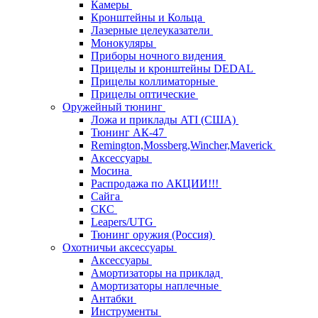
Камеры
Кронштейны и Кольца
Лазерные целеуказатели
Монокуляры
Приборы ночного видения
Прицелы и кронштейны DEDAL
Прицелы коллиматорные
Прицелы оптические
Оружейный тюнинг
Ложа и приклады ATI (США)
Тюнинг АК-47
Remington,Mossberg,Wincher,Maverick
Аксессуары
Мосина
Распродажа по АКЦИИ!!!
Сайга
СКС
Leapers/UTG
Тюнинг оружия (Россия)
Охотничьи аксессуары
Аксессуары
Амортизаторы на приклад
Амортизаторы наплечные
Антабки
Инструменты