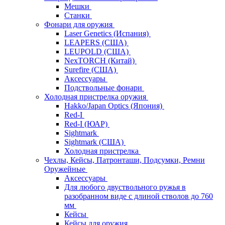
Мешки
Станки
Фонари для оружия
Laser Genetics (Испания)
LEAPERS (США)
LEUPOLD (США)
NexTORCH (Китай)
Surefire (США)
Аксессуары
Подствольные фонари
Холодная пристрелка оружия
Hakko/Japan Optics (Япония)
Red-I
Red-I (ЮАР)
Sightmark
Sightmark (США)
Холодная пристрелка
Чехлы, Кейсы, Патронташи, Подсумки, Ремни
Оружейные
Аксессуары
Для любого двуствольного ружья в
разобранном виде с длиной стволов до 760
мм
Кейсы
Кейсы для оружия