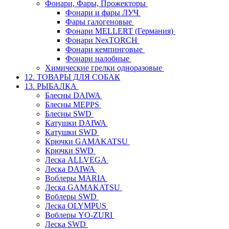
Фонари, Фары, Прожекторы
Фонари и фары ЛУЧ
Фары галогеновые
Фонари MELLERT (Германия)
Фонари NexTORCH
Фонари кемпинговые
Фонари налобные
Химические грелки одноразовые
12. ТОВАРЫ ДЛЯ СОБАК
13. РЫБАЛКА
Блесны DAIWA
Блесны MEPPS
Блесны SWD
Катушки DAIWA
Катушки SWD
Крючки GAMAKATSU
Крючки SWD
Леска ALLVEGA
Леска DAIWA
Воблеры MARIA
Леска GAMAKATSU
Воблеры SWD
Леска OLYMPUS
Воблеры YO-ZURI
Леска SWD