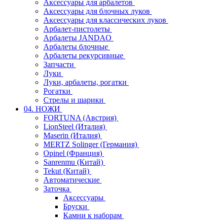
Аксессуары для арбалетов
Аксессуары для блочных луков
Аксессуары для классических луков
Арбалет-пистолеты
Арбалеты JANDAO
Арбалеты блочные
Арбалеты рекурсивные
Запчасти
Луки
Луки, арбалеты, рогатки
Рогатки
Стрелы и шарики
04. НОЖИ
FORTUNA (Австрия)
LionSteel (Италия)
Maserin (Италия)
MERTZ Solinger (Германия)
Opinel (Франция)
Sanrenmu (Китай)
Tekut (Китай)
Автоматические
Заточка
Аксессуары
Бруски
Камни к наборам