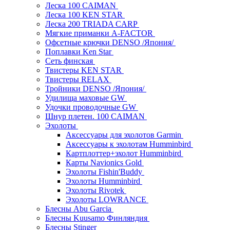
Леска 100 CAIMAN
Леска 100 KEN STAR
Леска 200 TRIADA CARP
Мягкие приманки A-FACTOR
Офсетные крючки DENSO /Япония/
Поплавки Ken Star
Сеть финская
Твистеры KEN STAR
Твистеры RELAX
Тройники DENSO /Япония/
Удилища маховые GW
Удочки проводочные GW
Шнур плетен. 100 CAIMAN
Эхолоты
Аксессуары для эхолотов Garmin
Аксессуары к эхолотам Humminbird
Картплоттер+эхолот Humminbird
Карты Navionics Gold
Эхолоты Fishin'Buddy
Эхолоты Humminbird
Эхолоты Rivotek
Эхолоты LOWRANCE
Блесны Abu Garcia
Блесны Kuusamo Финляндия
Блесны Stinger