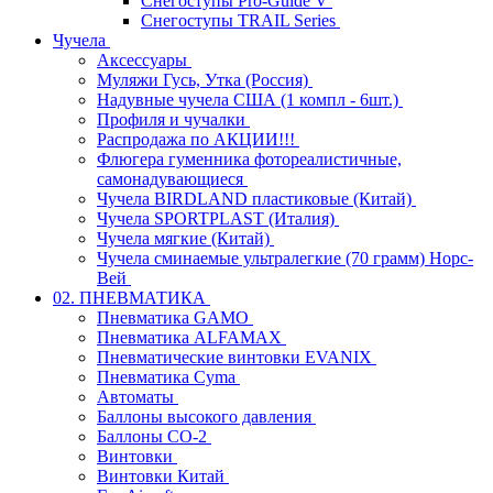
Снегоступы Pro-Guide V
Снегоступы TRAIL Series
Чучела
Аксессуары
Муляжи Гусь, Утка (Россия)
Надувные чучела США (1 компл - 6шт.)
Профиля и чучалки
Распродажа по АКЦИИ!!!
Флюгера гуменника фотореалистичные,
самонадувающиеся
Чучела BIRDLAND пластиковые (Китай)
Чучела SPORTPLAST (Италия)
Чучела мягкие (Китай)
Чучела сминаемые ультралегкие (70 грамм) Норс-
Вей
02. ПНЕВМАТИКА
Пневматика GAMO
Пневматика ALFAMAX
Пневматические винтовки EVANIX
Пневматика Cyma
Автоматы
Баллоны высокого давления
Баллоны СО-2
Винтовки
Винтовки Китай