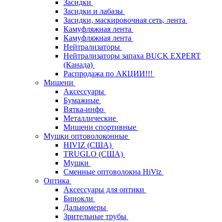
Засидки
Засидки и лабазы
Засидки, маскировочная сеть, лента
Камуфляжная лента
Камуфляжная лента
Нейтрализаторы
Нейтрализаторы запаха BUCK EXPERT
(Канада)
Распродажа по АКЦИИ!!!
Мишени
Аксессуары
Бумажные
Вятка-инфо
Металлические
Мишени спортивные
Мушки оптоволоконные
HIVIZ (США)
TRUGLO (США)
Мушки
Сменные оптоволокна HiViz
Оптика
Аксессуары для оптики
Бинокли
Дальномеры
Зрительные трубы