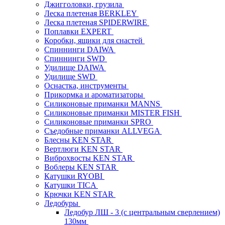
Джигголовки, грузила
Леска плетеная BERKLEY
Леска плетеная SPIDERWIRE
Поплавки EXPERT
Коробки, ящики для снастей
Спиннинги DAIWA
Спиннинги SWD
Удилище DAIWA
Удилище SWD
Оснастка, инструменты
Прикормка и ароматизаторы
Силиконовые приманки MANNS
Силиконовые приманки MISTER FISH
Силиконовые приманки SPRO
Съедобные приманки ALLVEGA
Блесны KEN STAR
Вертлюги KEN STAR
Виброхвосты KEN STAR
Воблеры KEN STAR
Катушки RYOBI
Катушки TICA
Крючки KEN STAR
Ледобуры
Ледобур ЛШ - 3 (с центральным сверлением)
130мм