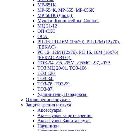
МР-651К
МР-654К, МР-655, МР-656К
МР-661К (Дрозд)
Мушки, Кронштейны, Сошки
МЦ 21-12
ОП-СКС
ОСА
РП-16, РП-16М (16х70), РП-12М (12х70),
(БЕКАС)
РС-12,-12М (12х76), РС-16,-16М (16х76)
(БЕКАС-АВТО)
СОК-94, -95, -95М, -95МС, -97, -97Р
ТОЗ МЦ 20-01, ТОЗ-106
ТОЗ-120
ТОЗ-34
ТОЗ-78, ТОЗ-99
ТОЗ-87
Удлинители, Парадоксы
Охолощенное оружие
Защита зрения и слуха
Аксессуары
Аксессуары защита зрения
Аксессуары Защита слуха
Наушники