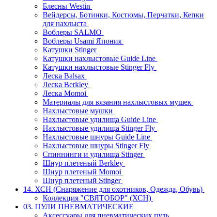
Блесны Westin
Вейдерсы, Ботинки, Костюмы, Перчатки, Кепки
для нахлыста
Воблеры SALMO
Воблеры Usami Япония
Катушки Stinger
Катушки нахлыстовые Guide Line
Катушки нахлыстовые Stinger Fly
Леска Balsax
Леска Berkley
Леска Momoi
Материалы для вязания нахлыстовых мушек
Нахлыстовые мушки
Нахлыстовые удилища Guide Line
Нахлыстовые удилища Stinger Fly
Нахлыстовые шнуры Guide Line
Нахлыстовые шнуры Stinger Fly
Спиннинги и удилища Stinger
Шнур плетеный Berkley
Шнур плетеный Momoi
Шнур плетеный Stinger
14. ХСН (Снаряжение для охотников, Одежда, Обувь)
Коллекция "СВЯТОБОР" (ХСН)
03. ПУЛИ ПНЕВМАТИЧЕСКИЕ
Аксессуары для пневматических пуль