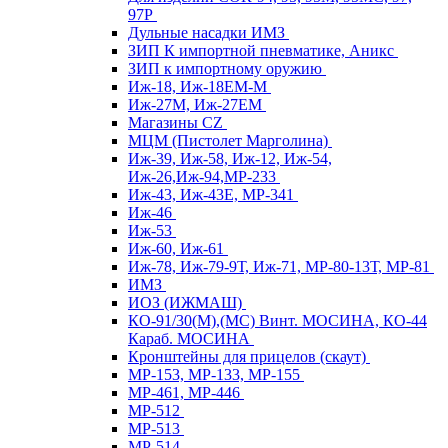
97Р
Дульные насадки ИМЗ
ЗИП К импортной пневматике, Аникс
ЗИП к импортному оружию
Иж-18, Иж-18ЕМ-М
Иж-27М, Иж-27ЕМ
Магазины CZ
МЦМ (Пистолет Марголина)
Иж-39, Иж-58, Иж-12, Иж-54,
Иж-26,Иж-94,МР-233
Иж-43, Иж-43Е, МР-341
Иж-46
Иж-53
Иж-60, Иж-61
Иж-78, Иж-79-9Т, Иж-71, МР-80-13Т, МР-81
ИМЗ
ИОЗ (ИЖМАШ)
КО-91/30(М),(МС) Винт. МОСИНА, КО-44
Караб. МОСИНА
Кронштейны для прицелов (скаут)
МР-153, МР-133, МР-155
МР-461, МР-446
МР-512
МР-513
МР-514