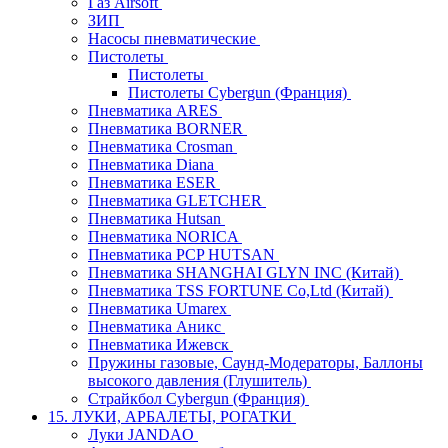
Газ Airsoft
ЗИП
Насосы пневматические
Пистолеты
Пистолеты
Пистолеты Cybergun (Франция)
Пневматика ARES
Пневматика BORNER
Пневматика Crosman
Пневматика Diana
Пневматика ESER
Пневматика GLETCHER
Пневматика Hutsan
Пневматика NORICA
Пневматика PCP HUTSAN
Пневматика SHANGHAI GLYN INC (Китай)
Пневматика TSS FORTUNE Co,Ltd (Китай)
Пневматика Umarex
Пневматика Аникс
Пневматика Ижевск
Пружины газовые, Саунд-Модераторы, Баллоны
высокого давления (Глушитель)
Страйкбол Cybergun (Франция)
15. ЛУКИ, АРБАЛЕТЫ, РОГАТКИ
Луки JANDAO