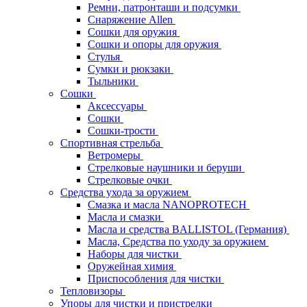
Ремни, патронташи и подсумки
Снаряжение Allen
Сошки для оружия
Сошки и опоры для оружия
Стулья
Сумки и рюкзаки
Тыльники
Сошки
Аксессуары
Сошки
Сошки-трости
Спортивная стрельба
Ветромеры
Стрелковые наушники и беруши
Стрелковые очки
Средства ухода за оружием
Смазка и масла NANOPROTECH
Масла и смазки
Масла и средства BALLISTOL (Германия)
Масла, Средства по уходу за оружием
Наборы для чистки
Оружейная химия
Приспособления для чистки
Тепловизоры
Упоры для чистки и пристрелки