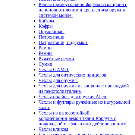
Кейсы прямоугольной формы из капрона с
пенополиэтиленом и креплением оружия
системой молле
Кобуры
Кофры
Оружейные
Патронташи
Патронташи, подсумки
Ремни
Ремни
Ружейные ремни
Сумки
Чехлы GAMO
Чехлы для оптических прицелов
Чехлы для оружия
Чехлы для оружия из капрона с прокладкой
из пенополиэтилена
Чехлы и кейсы для оружия Allen
Чехлы и футляры ружейные из натуральной
кожи
Чехлы из износостойкой,
водонепроницаемой ткани Кордура с
подкладкой из флока или дублированного
Чехлы кликом
Чехлы мягкие из капрона с поролоном и