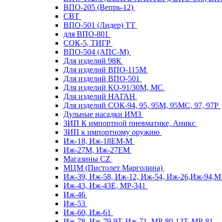
ВПО-205 (Вепрь-12)
СВТ
ВПО-501 (Лидер) ТТ
для ВПО-801
СОК-5, ТИГР
ВПО-504 (АПС-М)
Для изделий 98К
Для изделий ВПО-115М
Для изделий ВПО-501
Для изделий КО-91/30М, МС
Для изделий НАГАН
Для изделий СОК-94, 95, 95М, 95МС, 97, 97Р
Дульные насадки ИМЗ
ЗИП К импортной пневматике, Аникс
ЗИП к импортному оружию
Иж-18, Иж-18ЕМ-М
Иж-27М, Иж-27ЕМ
Магазины CZ
МЦМ (Пистолет Марголина)
Иж-39, Иж-58, Иж-12, Иж-54, Иж-26,Иж-94,
Иж-43, Иж-43Е, МР-341
Иж-46
Иж-53
Иж-60, Иж-61
Иж-78, Иж-79-9Т, Иж-71, МР-80-13Т, МР-81