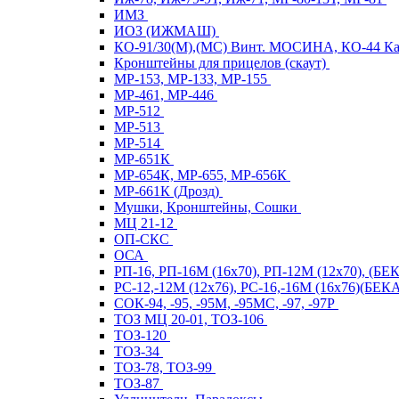
ИМЗ
ИОЗ (ИЖМАШ)
КО-91/30(М),(МС) Винт. МОСИНА, КО-44 
Кронштейны для прицелов (скаут)
МР-153, МР-133, МР-155
МР-461, МР-446
МР-512
МР-513
МР-514
МР-651К
МР-654К, МР-655, МР-656К
МР-661К (Дрозд)
Мушки, Кронштейны, Сошки
МЦ 21-12
ОП-СКС
ОСА
РП-16, РП-16М (16х70), РП-12М (12х70), (Б
РС-12,-12М (12х76), РС-16,-16М (16х76)(Б
СОК-94, -95, -95М, -95МС, -97, -97Р
ТОЗ МЦ 20-01, ТОЗ-106
ТОЗ-120
ТОЗ-34
ТОЗ-78, ТОЗ-99
ТОЗ-87