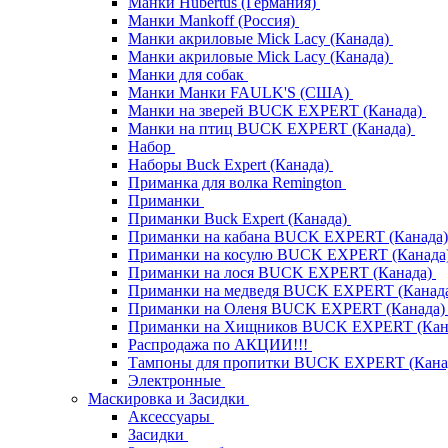
Манки Hubertus (Германия)
Манки Mankoff (Россия)
Манки акриловые Mick Lacy (Канада)
Манки акриловые Mick Lacy (Канада)
Манки для собак
Манки Манки FAULK'S (США)
Манки на зверей BUCK EXPERT (Канада)
Манки на птиц BUCK EXPERT (Канада)
Набор
Наборы Buck Expert (Канада)
Приманка для волка Remington
Приманки
Приманки Buck Expert (Канада)
Приманки на кабана BUCK EXPERT (Канада
Приманки на косулю BUCK EXPERT (Канада
Приманки на лося BUCK EXPERT (Канада)
Приманки на медведя BUCK EXPERT (Канад
Приманки на Оленя BUCK EXPERT (Канада
Приманки на Хищников BUCK EXPERT (Кан
Распродажа по АКЦИИ!!!
Тампоны для пропитки BUCK EXPERT (Кана
Электронные
Маскировка и Засидки
Аксессуары
Засидки