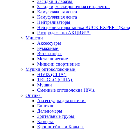
Засидки и лабазы
Засидки, маскировочная сеть, лента
Камуфляжная лента
Камуфляжная лента
Нейтрализаторы
Нейтрализаторы запаха BUCK EXPERT (Кана
Распродажа по АКЦИИ!!!
Мишени
Аксессуары
Бумажные
Вятка-инфо
Металлические
Мишени спортивные
Мушки оптоволоконные
HIVIZ (США)
TRUGLO (США)
Мушки
Сменные оптоволокна HiViz
Оптика
Аксессуары для оптики
Бинокли
Дальномеры
Зрительные трубы
Камеры
Кронштейны и Кольца