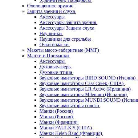
Удлинители, Парадоксы
Охолощенное оружие
Защита зрения и слуха
Аксессуары
Аксессуары защита зрения
Аксессуары Защита слуха
Наушники
Наушники для стрельбы
Очки и маски
Макеты массо-габаритные (ММГ)
Манки и Приманки
Аксессуары
Духовые-зверь
Духовые-птица
Звуковые имитаторы BIRD SOUND (Италия)
Звуковые имитаторы Cass Creek (США)
Звуковые имитаторы LR Active (Ирландия)
Звуковые имитаторы Milenium (Испания)
Звуковые имитаторы MUNDI SOUND (Испан
Звуковые имитаторы голоса
Манки (Россия)
Манки (Россия)
Манки (Франция)
Манки FAULK'S (США)
Манки Helen Baud (Франция)