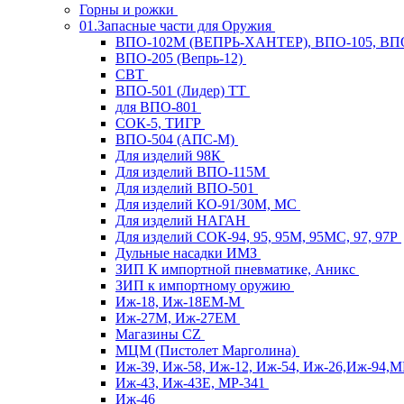
Горны и рожки
01.Запасные части для Оружия
ВПО-102М (ВЕПРЬ-ХАНТЕР), ВПО-105, ВП
ВПО-205 (Вепрь-12)
СВТ
ВПО-501 (Лидер) ТТ
для ВПО-801
СОК-5, ТИГР
ВПО-504 (АПС-М)
Для изделий 98К
Для изделий ВПО-115М
Для изделий ВПО-501
Для изделий КО-91/30М, МС
Для изделий НАГАН
Для изделий СОК-94, 95, 95М, 95МС, 97, 97Р
Дульные насадки ИМЗ
ЗИП К импортной пневматике, Аникс
ЗИП к импортному оружию
Иж-18, Иж-18ЕМ-М
Иж-27М, Иж-27ЕМ
Магазины CZ
МЦМ (Пистолет Марголина)
Иж-39, Иж-58, Иж-12, Иж-54, Иж-26,Иж-94,
Иж-43, Иж-43Е, МР-341
Иж-46