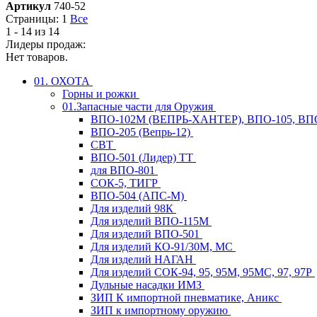
Артикул
740-52
Страницы:
1
Все
1 - 14 из 14
Лидеры продаж:
Нет товаров.
01. ОХОТА
Горны и рожки
01.Запасные части для Оружия
ВПО-102М (ВЕПРЬ-ХАНТЕР), ВПО-105, ВП
ВПО-205 (Вепрь-12)
СВТ
ВПО-501 (Лидер) ТТ
для ВПО-801
СОК-5, ТИГР
ВПО-504 (АПС-М)
Для изделий 98К
Для изделий ВПО-115М
Для изделий ВПО-501
Для изделий КО-91/30М, МС
Для изделий НАГАН
Для изделий СОК-94, 95, 95М, 95МС, 97, 97Р
Дульные насадки ИМЗ
ЗИП К импортной пневматике, Аникс
ЗИП к импортному оружию