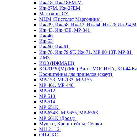
Иж-18, Иж-18ЕМ-М
Иж-27М, Иж-27ЕМ
Магазины CZ
МЦМ (Пистолет Марголина)
Иж-39, Иж-58, Иж-12, Иж-54, Иж-26,Иж-94,
Иж-43, Иж-43Е, МР-341
Иж-46
Иж-53
Иж-60, Иж-61
Иж-78, Иж-79-9Т, Иж-71, МР-80-13Т, МР-81
ИМЗ
ИОЗ (ИЖМАШ)
КО-91/30(М),(МС) Винт. МОСИНА, КО-44 
Кронштейны для прицелов (скаут)
МР-153, МР-133, МР-155
МР-461, МР-446
МР-512
МР-513
МР-514
МР-651К
МР-654К, МР-655, МР-656К
МР-661К (Дрозд)
Мушки, Кронштейны, Сошки
МЦ 21-12
ОП-СКС