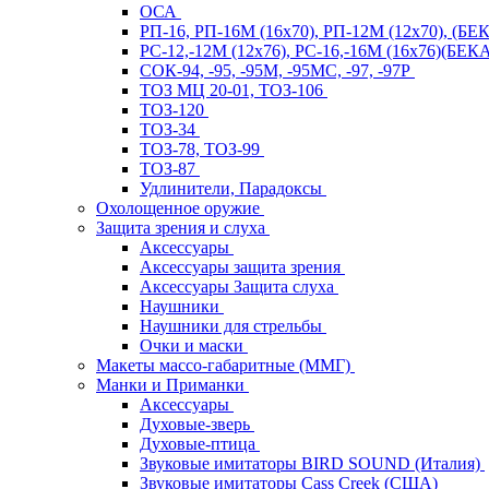
ОСА
РП-16, РП-16М (16х70), РП-12М (12х70), (Б
РС-12,-12М (12х76), РС-16,-16М (16х76)(Б
СОК-94, -95, -95М, -95МС, -97, -97Р
ТОЗ МЦ 20-01, ТОЗ-106
ТОЗ-120
ТОЗ-34
ТОЗ-78, ТОЗ-99
ТОЗ-87
Удлинители, Парадоксы
Охолощенное оружие
Защита зрения и слуха
Аксессуары
Аксессуары защита зрения
Аксессуары Защита слуха
Наушники
Наушники для стрельбы
Очки и маски
Макеты массо-габаритные (ММГ)
Манки и Приманки
Аксессуары
Духовые-зверь
Духовые-птица
Звуковые имитаторы BIRD SOUND (Италия)
Звуковые имитаторы Cass Creek (США)