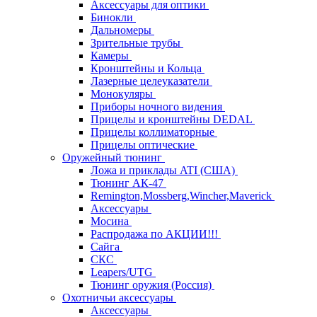
Аксессуары для оптики
Бинокли
Дальномеры
Зрительные трубы
Камеры
Кронштейны и Кольца
Лазерные целеуказатели
Монокуляры
Приборы ночного видения
Прицелы и кронштейны DEDAL
Прицелы коллиматорные
Прицелы оптические
Оружейный тюнинг
Ложа и приклады ATI (США)
Тюнинг АК-47
Remington,Mossberg,Wincher,Maverick
Аксессуары
Мосина
Распродажа по АКЦИИ!!!
Сайга
СКС
Leapers/UTG
Тюнинг оружия (Россия)
Охотничьи аксессуары
Аксессуары