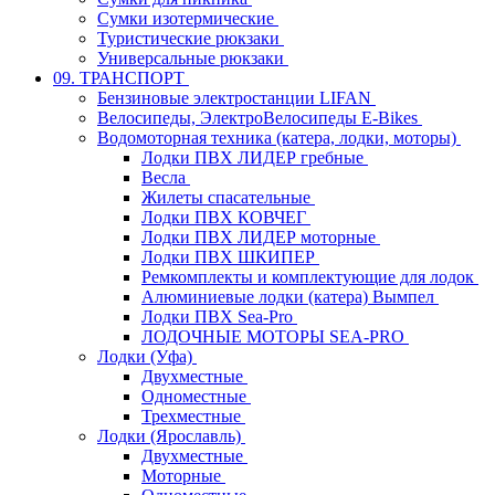
Сумки изотермические
Туристические рюкзаки
Универсальные рюкзаки
09. ТРАНСПОРТ
Бензиновые электростанции LIFAN
Велосипеды, ЭлектроВелосипеды E-Bikes
Водомоторная техника (катера, лодки, моторы)
Лодки ПВХ ЛИДЕР гребные
Весла
Жилеты спасательные
Лодки ПВХ КОВЧЕГ
Лодки ПВХ ЛИДЕР моторные
Лодки ПВХ ШКИПЕР
Ремкомплекты и комплектующие для лодок
Алюминиевые лодки (катера) Вымпел
Лодки ПВХ Sea-Pro
ЛОДОЧНЫЕ МОТОРЫ SEA-PRO
Лодки (Уфа)
Двухместные
Одноместные
Трехместные
Лодки (Ярославль)
Двухместные
Моторные