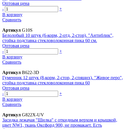
Оптовая цена
-
+
В корзину
Сравнить
Артикул
G10S
Белолобый 10 штук (6-корм, 2-отд, 2-стор). "Антиблик",
стойка подставка стекловолоконная пика 60 см.
Оптовая цена
-
+
В корзину
Сравнить
Артикул
B622-3D
Гуменник 12 штук (8-корм, 2-стор, 2-спящих). "Живое перо",
стойка подставка стекловолоконная пика 60
Оптовая цена
-
+
В корзину
Сравнить
Артикул
G822X-UV
Засидка лежачая "Шилка" с откидным верхом и крышкой,
цвет NW1, ткань Оксфорд 900, не промакает. Есть