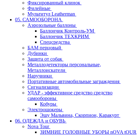
Фиксированный клинок
Филейные
Мультитул Leatherman
05. САМООБОРОНА
Аэрозольные баллоны
Баллончик Контроль-УМ
Баллончик ТЕХКРИМ
Спецсредства
БАМ перцовый
Дубинки
Защита от собак
Металлодетекторы персональные,
Металлоискатели
Наручники
Портативные автомобильные заграждения
Сигнализации
УДАР - эффективное средство средство
самообороны
Кобуры
Электрошокеры
Эшу Мальвина, Скорпион, Каракурт
06. ОДЕЖДА и ОБУВЬ
Nova Tour
ЗИМНИЕ ГОЛОВНЫЕ УБОРЫ nOVA tOUR