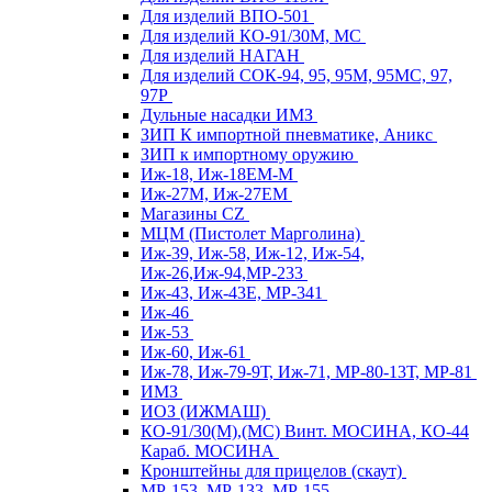
Для изделий ВПО-501
Для изделий КО-91/30М, МС
Для изделий НАГАН
Для изделий СОК-94, 95, 95М, 95МС, 97,
97Р
Дульные насадки ИМЗ
ЗИП К импортной пневматике, Аникс
ЗИП к импортному оружию
Иж-18, Иж-18ЕМ-М
Иж-27М, Иж-27ЕМ
Магазины CZ
МЦМ (Пистолет Марголина)
Иж-39, Иж-58, Иж-12, Иж-54,
Иж-26,Иж-94,МР-233
Иж-43, Иж-43Е, МР-341
Иж-46
Иж-53
Иж-60, Иж-61
Иж-78, Иж-79-9Т, Иж-71, МР-80-13Т, МР-81
ИМЗ
ИОЗ (ИЖМАШ)
КО-91/30(М),(МС) Винт. МОСИНА, КО-44
Караб. МОСИНА
Кронштейны для прицелов (скаут)
МР-153, МР-133, МР-155