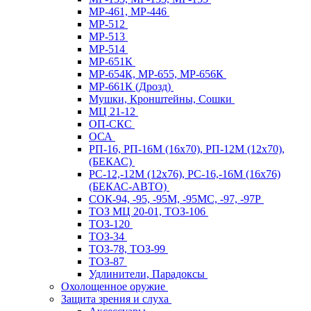
МР-461, МР-446
МР-512
МР-513
МР-514
МР-651К
МР-654К, МР-655, МР-656К
МР-661К (Дрозд)
Мушки, Кронштейны, Сошки
МЦ 21-12
ОП-СКС
ОСА
РП-16, РП-16М (16х70), РП-12М (12х70),
(БЕКАС)
РС-12,-12М (12х76), РС-16,-16М (16х76)
(БЕКАС-АВТО)
СОК-94, -95, -95М, -95МС, -97, -97Р
ТОЗ МЦ 20-01, ТОЗ-106
ТОЗ-120
ТОЗ-34
ТОЗ-78, ТОЗ-99
ТОЗ-87
Удлинители, Парадоксы
Охолощенное оружие
Защита зрения и слуха