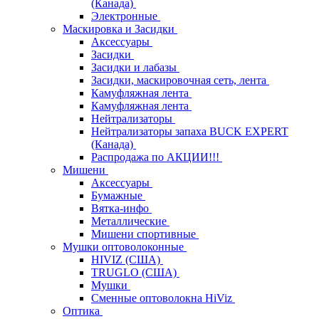
(Канада)
Электронные
Маскировка и Засидки
Аксессуары
Засидки
Засидки и лабазы
Засидки, маскировочная сеть, лента
Камуфляжная лента
Камуфляжная лента
Нейтрализаторы
Нейтрализаторы запаха BUCK EXPERT
(Канада)
Распродажа по АКЦИИ!!!
Мишени
Аксессуары
Бумажные
Вятка-инфо
Металлические
Мишени спортивные
Мушки оптоволоконные
HIVIZ (США)
TRUGLO (США)
Мушки
Сменные оптоволокна HiViz
Оптика