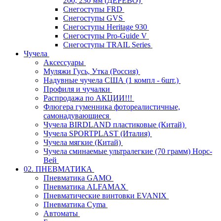
200, 230 мм (ДЕРЕВО)
Снегоступы FRD
Снегоступы GVS
Снегоступы Heritage 930
Снегоступы Pro-Guide V
Снегоступы TRAIL Series
Чучела
Аксессуары
Муляжи Гусь, Утка (Россия)
Надувные чучела США (1 компл - 6шт.)
Профиля и чучалки
Распродажа по АКЦИИ!!!
Флюгера гуменника фотореалистичные,
самонадувающиеся
Чучела BIRDLAND пластиковые (Китай)
Чучела SPORTPLAST (Италия)
Чучела мягкие (Китай)
Чучела сминаемые ультралегкие (70 грамм) Норс-
Вей
02. ПНЕВМАТИКА
Пневматика GAMO
Пневматика ALFAMAX
Пневматические винтовки EVANIX
Пневматика Cyma
Автоматы