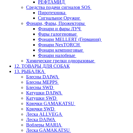
РЕФТАМИД
Средства подачи сигналов SOS
Пиротехника
Сигнальное Оружие
Фонари, Фары, Прожекторы
Фонари и фары ЛУЧ
Фары галогеновые
Фонари MELLERT (Германия)
Фонари NexTORCH
Фонари кемпинговые
Фонари налобные
Химические грелки одноразовые
12. ТОВАРЫ ДЛЯ СОБАК
13. РЫБАЛКА
Блесны DAIWA
Блесны MEPPS
Блесны SWD
Катушки DAIWA
Катушки SWD
Крючки GAMAKATSU
Крючки SWD
Леска ALLVEGA
Леска DAIWA
Воблеры MARIA
Леска GAMAKATSU