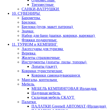
Одноместные
Трехместные
САНКИ-ВАТРУШКИ
10. СУВЕНИРЫ
Барометры
Брелоки
Брелоки (пуля, макет патрона)
Значки
Набор для бани (шапки, коврики, варежки)
Фляжки подарочные
11. ТУРИЗМ и КЕМПИНГ
Аксессуары для туризма
Веревка
Жилеты страховочные
Инструменты (лопаты, пилы, топоры)
Лопаты (скаут)
Коврики туристические
Коврики самонадувающиеся
Мангалы, коптильни
Мебель
МЕБЕЛЬ КЕМПИНГОВАЯ Ирландия
Надувная мебель
Складная мебель СКАУТ
Палатки
ПАЛАТКИ Greenell АВТОМАТ (Ирландия)