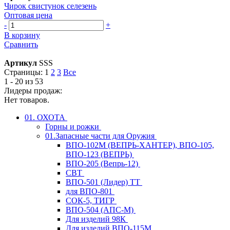
Чирок свистунок селезень
Оптовая цена
-
+
В корзину
Сравнить
Артикул
SSS
Страницы:
1
2
3
Все
1 - 20 из 53
Лидеры продаж:
Нет товаров.
01. ОХОТА
Горны и рожки
01.Запасные части для Оружия
ВПО-102М (ВЕПРЬ-ХАНТЕР), ВПО-105,
ВПО-123 (ВЕПРЬ)
ВПО-205 (Вепрь-12)
СВТ
ВПО-501 (Лидер) ТТ
для ВПО-801
СОК-5, ТИГР
ВПО-504 (АПС-М)
Для изделий 98К
Для изделий ВПО-115М