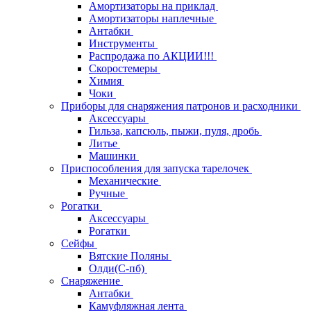
Амортизаторы на приклад
Амортизаторы наплечные
Антабки
Инструменты
Распродажа по АКЦИИ!!!
Скоростемеры
Химия
Чоки
Приборы для снаряжения патронов и расходники
Аксессуары
Гильза, капсюль, пыжи, пуля, дробь
Литье
Машинки
Приспособления для запуска тарелочек
Механические
Ручные
Рогатки
Аксессуары
Рогатки
Сейфы
Вятские Поляны
Олди(С-пб)
Снаряжение
Антабки
Камуфляжная лента