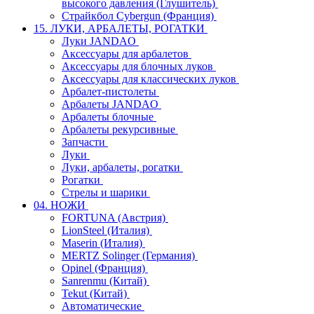
высокого давления (Глушитель)
Страйкбол Cybergun (Франция)
15. ЛУКИ, АРБАЛЕТЫ, РОГАТКИ
Луки JANDAO
Аксессуары для арбалетов
Аксессуары для блочных луков
Аксессуары для классических луков
Арбалет-пистолеты
Арбалеты JANDAO
Арбалеты блочные
Арбалеты рекурсивные
Запчасти
Луки
Луки, арбалеты, рогатки
Рогатки
Стрелы и шарики
04. НОЖИ
FORTUNA (Австрия)
LionSteel (Италия)
Maserin (Италия)
MERTZ Solinger (Германия)
Opinel (Франция)
Sanrenmu (Китай)
Tekut (Китай)
Автоматические