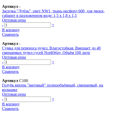
Артикул
-
Засидка "Дубль", цвет NW1, ткань оксфорд 600, для двоих,
габарит в разложенном виде: 1,5 х 1,8 х 1,5
Оптовая цена
-
+
В корзину
Сравнить
Артикул
-
Сумка для переноса чучел. Влагостойкая. Вмещает до 40
сминаемых чучел гусей NorthWay. Объём 100 литр
Оптовая цена
-
+
В корзину
Сравнить
Артикул
С100
Голубь вяхерь "матовый" полнообъёмный, сминаемый, на
колышке
Оптовая цена
-
+
В корзину
Сравнить