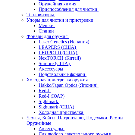
Оружейная химия
Приспособления для чистки
Тепловизоры
Упоры для чистки и пристрелки
Мешки
Станки
Фонари для оружия
Laser Genetics (Испания)
LEAPERS (США)
LEUPOLD (США)
NexTORCH (Китай)
Surefire (США)
Аксессуары
Подствольные фонари
Холодная пристрелка оружия
Hakko/Japan Optics (Япония)
Red-I
Red-I (ЮАР)
Sightmark
Sightmark (США)
Холодная пристрелка
Чехлы, Кейсы, Патронташи, Подсумки, Ремни
Оружейные
Аксессуары
Для любого двуствольного ружья в