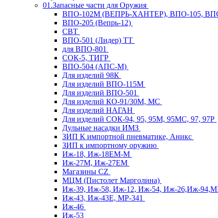
01.Запасные части для Оружия
ВПО-102М (ВЕПРЬ-ХАНТЕР), ВПО-105, ВП
ВПО-205 (Вепрь-12)
СВТ
ВПО-501 (Лидер) ТТ
для ВПО-801
СОК-5, ТИГР
ВПО-504 (АПС-М)
Для изделий 98К
Для изделий ВПО-115М
Для изделий ВПО-501
Для изделий КО-91/30М, МС
Для изделий НАГАН
Для изделий СОК-94, 95, 95М, 95МС, 97, 97Р
Дульные насадки ИМЗ
ЗИП К импортной пневматике, Аникс
ЗИП к импортному оружию
Иж-18, Иж-18ЕМ-М
Иж-27М, Иж-27ЕМ
Магазины CZ
МЦМ (Пистолет Марголина)
Иж-39, Иж-58, Иж-12, Иж-54, Иж-26,Иж-94,
Иж-43, Иж-43Е, МР-341
Иж-46
Иж-53