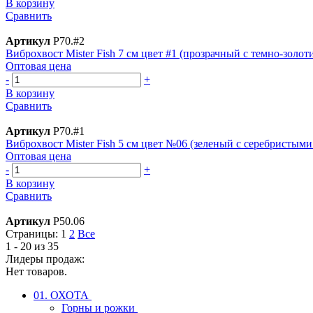
В корзину
Сравнить
Артикул
Р70.#2
Виброхвост Mister Fish 7 см цвет #1 (прозрачный с темно-золо
Оптовая цена
-
+
В корзину
Сравнить
Артикул
Р70.#1
Виброхвост Mister Fish 5 см цвет №06 (зеленый с серебристыми
Оптовая цена
-
+
В корзину
Сравнить
Артикул
Р50.06
Страницы:
1
2
Все
1 - 20 из 35
Лидеры продаж:
Нет товаров.
01. ОХОТА
Горны и рожки