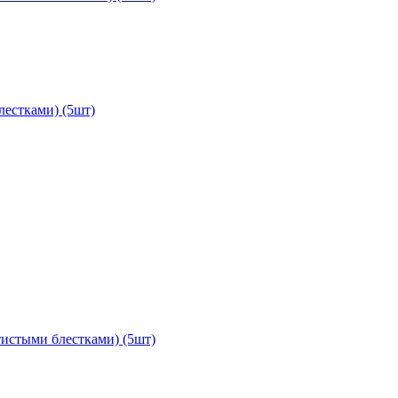
лестками) (5шт)
отистыми блестками) (5шт)