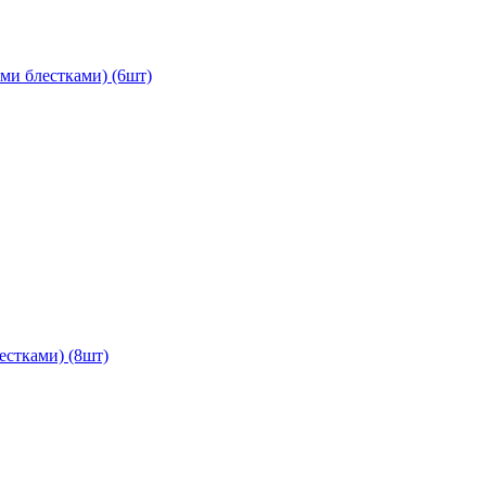
ыми блестками) (6шт)
естками) (8шт)