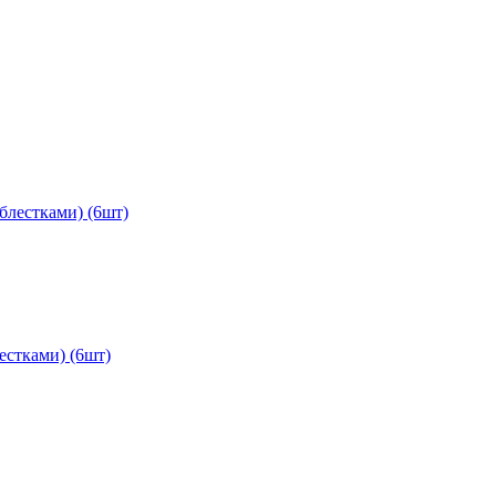
блестками) (6шт)
естками) (6шт)