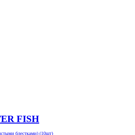
TER FISH
тистыми блестками) (10шт)