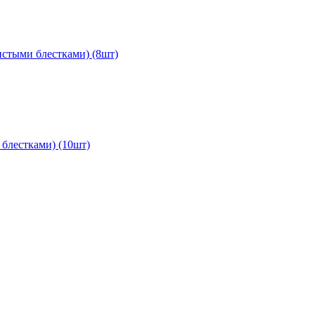
тистыми блестками) (8шт)
 блестками) (10шт)