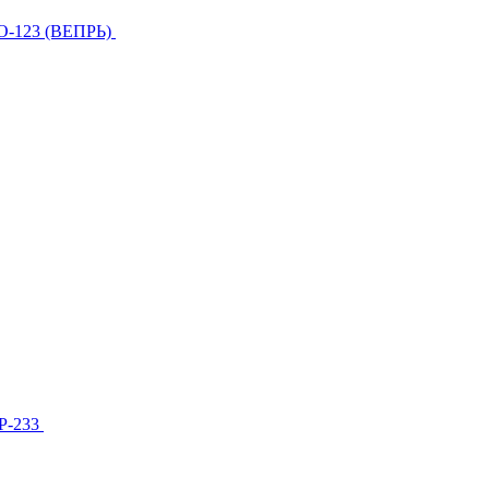
О-123 (ВЕПРЬ)
МР-233