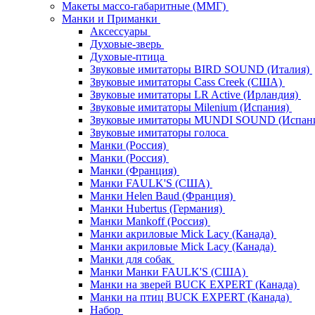
Макеты массо-габаритные (ММГ)
Манки и Приманки
Аксессуары
Духовые-зверь
Духовые-птица
Звуковые имитаторы BIRD SOUND (Италия)
Звуковые имитаторы Cass Creek (США)
Звуковые имитаторы LR Active (Ирландия)
Звуковые имитаторы Milenium (Испания)
Звуковые имитаторы MUNDI SOUND (Испан
Звуковые имитаторы голоса
Манки (Россия)
Манки (Россия)
Манки (Франция)
Манки FAULK'S (США)
Манки Helen Baud (Франция)
Манки Hubertus (Германия)
Манки Mankoff (Россия)
Манки акриловые Mick Lacy (Канада)
Манки акриловые Mick Lacy (Канада)
Манки для собак
Манки Манки FAULK'S (США)
Манки на зверей BUCK EXPERT (Канада)
Манки на птиц BUCK EXPERT (Канада)
Набор