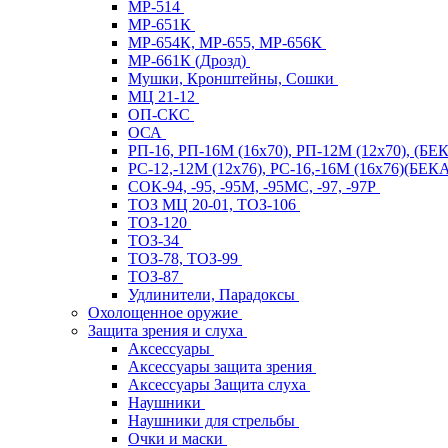
МР-514
МР-651К
МР-654К, МР-655, МР-656К
МР-661К (Дрозд)
Мушки, Кронштейны, Сошки
МЦ 21-12
ОП-СКС
ОСА
РП-16, РП-16М (16х70), РП-12М (12х70), (Б
РС-12,-12М (12х76), РС-16,-16М (16х76)(Б
СОК-94, -95, -95М, -95МС, -97, -97Р
ТОЗ МЦ 20-01, ТОЗ-106
ТОЗ-120
ТОЗ-34
ТОЗ-78, ТОЗ-99
ТОЗ-87
Удлинители, Парадоксы
Охолощенное оружие
Защита зрения и слуха
Аксессуары
Аксессуары защита зрения
Аксессуары Защита слуха
Наушники
Наушники для стрельбы
Очки и маски