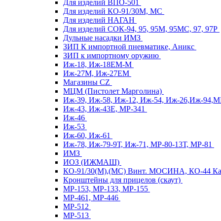
Для изделий ВПО-501
Для изделий КО-91/30М, МС
Для изделий НАГАН
Для изделий СОК-94, 95, 95М, 95МС, 97, 97Р
Дульные насадки ИМЗ
ЗИП К импортной пневматике, Аникс
ЗИП к импортному оружию
Иж-18, Иж-18ЕМ-М
Иж-27М, Иж-27ЕМ
Магазины CZ
МЦМ (Пистолет Марголина)
Иж-39, Иж-58, Иж-12, Иж-54, Иж-26,Иж-94,
Иж-43, Иж-43Е, МР-341
Иж-46
Иж-53
Иж-60, Иж-61
Иж-78, Иж-79-9Т, Иж-71, МР-80-13Т, МР-81
ИМЗ
ИОЗ (ИЖМАШ)
КО-91/30(М),(МС) Винт. МОСИНА, КО-44 
Кронштейны для прицелов (скаут)
МР-153, МР-133, МР-155
МР-461, МР-446
МР-512
МР-513