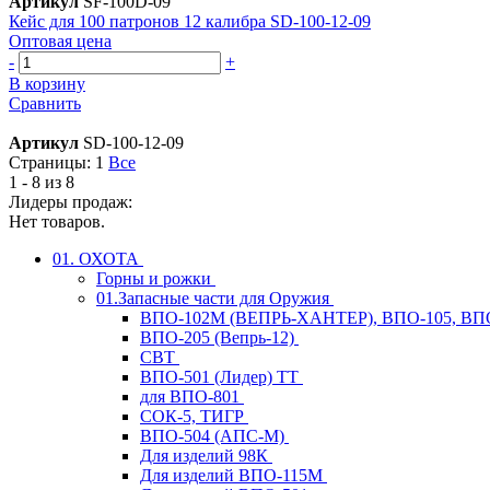
Артикул
SF-100D-09
Кейс для 100 патронов 12 калибра SD-100-12-09
Оптовая цена
-
+
В корзину
Сравнить
Артикул
SD-100-12-09
Страницы:
1
Все
1 - 8 из 8
Лидеры продаж:
Нет товаров.
01. ОХОТА
Горны и рожки
01.Запасные части для Оружия
ВПО-102М (ВЕПРЬ-ХАНТЕР), ВПО-105, ВП
ВПО-205 (Вепрь-12)
СВТ
ВПО-501 (Лидер) ТТ
для ВПО-801
СОК-5, ТИГР
ВПО-504 (АПС-М)
Для изделий 98К
Для изделий ВПО-115М