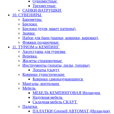
Одноместные
Трехместные
САНКИ-ВАТРУШКИ
10. СУВЕНИРЫ
Барометры
Брелоки
Брелоки (пуля, макет патрона)
Значки
Набор для бани (шапки, коврики, варежки)
Фляжки подарочные
11. ТУРИЗМ и КЕМПИНГ
Аксессуары для туризма
Веревка
Жилеты страховочные
Инструменты (лопаты, пилы, топоры)
Лопаты (скаут)
Коврики туристические
Коврики самонадувающиеся
Мангалы, коптильни
Мебель
МЕБЕЛЬ КЕМПИНГОВАЯ Ирландия
Надувная мебель
Складная мебель СКАУТ
Палатки
ПАЛАТКИ Greenell АВТОМАТ (Ирландия)