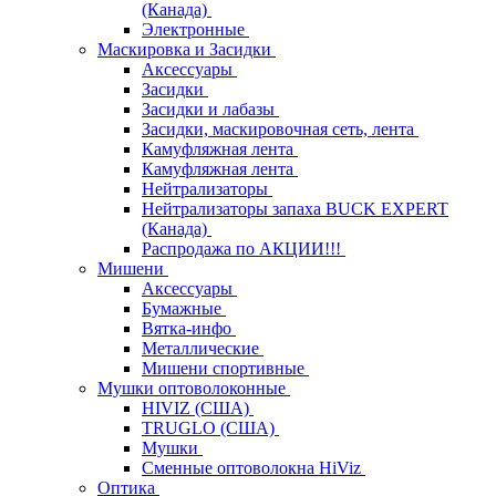
(Канада)
Электронные
Маскировка и Засидки
Аксессуары
Засидки
Засидки и лабазы
Засидки, маскировочная сеть, лента
Камуфляжная лента
Камуфляжная лента
Нейтрализаторы
Нейтрализаторы запаха BUCK EXPERT
(Канада)
Распродажа по АКЦИИ!!!
Мишени
Аксессуары
Бумажные
Вятка-инфо
Металлические
Мишени спортивные
Мушки оптоволоконные
HIVIZ (США)
TRUGLO (США)
Мушки
Сменные оптоволокна HiViz
Оптика