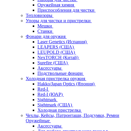
Оружейная химия
Приспособления для чистки
Тепловизоры
Упоры для чистки и пристрелки
Мешки
Станки
Фонари для оружия
Laser Genetics (Испания)
LEAPERS (США)
LEUPOLD (США)
NexTORCH (Китай)
Surefire (США)
Аксессуары
Подствольные фонари
Холодная пристрелка оружия
Hakko/Japan Optics (Япония)
Red-I
Red-I (ЮАР)
Sightmark
Sightmark (США)
Холодная пристрелка
Чехлы, Кейсы, Патронташи, Подсумки, Ремни
Оружейные
Аксессуары