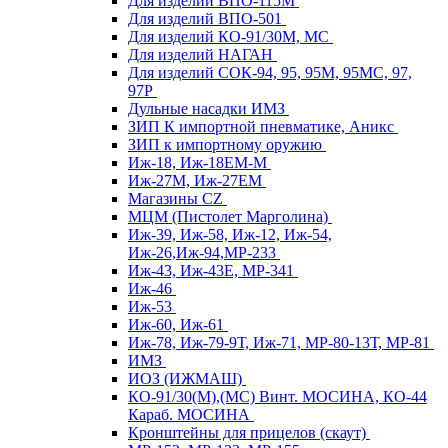
Для изделий ВПО-115М
Для изделий ВПО-501
Для изделий КО-91/30М, МС
Для изделий НАГАН
Для изделий СОК-94, 95, 95М, 95МС, 97,
97Р
Дульные насадки ИМЗ
ЗИП К импортной пневматике, Аникс
ЗИП к импортному оружию
Иж-18, Иж-18ЕМ-М
Иж-27М, Иж-27ЕМ
Магазины CZ
МЦМ (Пистолет Марголина)
Иж-39, Иж-58, Иж-12, Иж-54,
Иж-26,Иж-94,МР-233
Иж-43, Иж-43Е, МР-341
Иж-46
Иж-53
Иж-60, Иж-61
Иж-78, Иж-79-9Т, Иж-71, МР-80-13Т, МР-81
ИМЗ
ИОЗ (ИЖМАШ)
КО-91/30(М),(МС) Винт. МОСИНА, КО-44
Караб. МОСИНА
Кронштейны для прицелов (скаут)