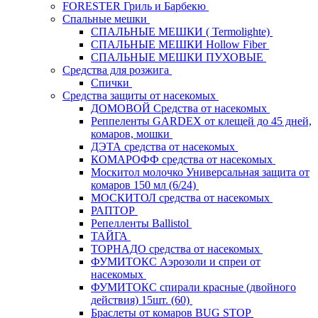
FORESTER Гриль и Барбекю
Спальные мешки
СПАЛЬНЫЕ МЕШКИ ( Termolighte)
СПАЛЬНЫЕ МЕШКИ Hollow Fiber
СПАЛЬНЫЕ МЕШКИ ПУХОВЫЕ
Средства для розжига
Спички
Средства защиты от насекомых
ДОМОВОЙ Средства от насекомых
Реппеленты GARDEX от клещей до 45 дней,
комаров, мошки
ДЭТА средства от насекомых
КОМАРОФФ средства от насекомых
Москитол молочко Универсальная защита от
комаров 150 мл (6/24)
МОСКИТОЛ средства от насекомых
РАПТОР
Репелленты Ballistol
ТАЙГА
ТОРНАДО средства от насекомых
ФУМИТОКС Аэрозоли и спреи от
насекомых
ФУМИТОКС спирали красные (двойного
действия) 15шт. (60)
Браслеты от комаров BUG STOP