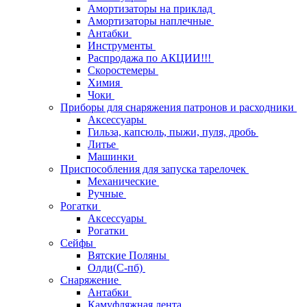
Амортизаторы на приклад
Амортизаторы наплечные
Антабки
Инструменты
Распродажа по АКЦИИ!!!
Скоростемеры
Химия
Чоки
Приборы для снаряжения патронов и расходники
Аксессуары
Гильза, капсюль, пыжи, пуля, дробь
Литье
Машинки
Приспособления для запуска тарелочек
Механические
Ручные
Рогатки
Аксессуары
Рогатки
Сейфы
Вятские Поляны
Олди(С-пб)
Снаряжение
Антабки
Камуфляжная лента