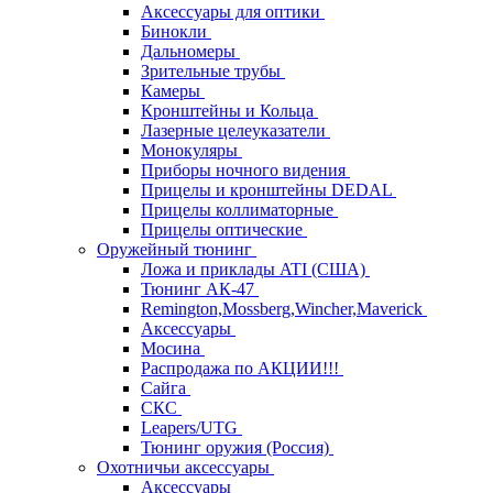
Аксессуары для оптики
Бинокли
Дальномеры
Зрительные трубы
Камеры
Кронштейны и Кольца
Лазерные целеуказатели
Монокуляры
Приборы ночного видения
Прицелы и кронштейны DEDAL
Прицелы коллиматорные
Прицелы оптические
Оружейный тюнинг
Ложа и приклады ATI (США)
Тюнинг АК-47
Remington,Mossberg,Wincher,Maverick
Аксессуары
Мосина
Распродажа по АКЦИИ!!!
Сайга
СКС
Leapers/UTG
Тюнинг оружия (Россия)
Охотничьи аксессуары
Аксессуары