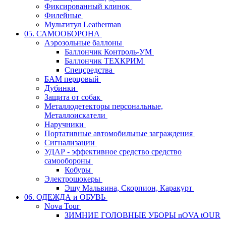
Фиксированный клинок
Филейные
Мультитул Leatherman
05. САМООБОРОНА
Аэрозольные баллоны
Баллончик Контроль-УМ
Баллончик ТЕХКРИМ
Спецсредства
БАМ перцовый
Дубинки
Защита от собак
Металлодетекторы персональные,
Металлоискатели
Наручники
Портативные автомобильные заграждения
Сигнализации
УДАР - эффективное средство средство
самообороны
Кобуры
Электрошокеры
Эшу Мальвина, Скорпион, Каракурт
06. ОДЕЖДА и ОБУВЬ
Nova Tour
ЗИМНИЕ ГОЛОВНЫЕ УБОРЫ nOVA tOUR