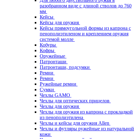
Для любого двуствольного ружья в
разобранном виде с длиной стволов до 760
мм
Кейсы
Кейсы для оружия
Кейсы прямоугольной формы из капрона с
пенополиэтиленом и креплением оружия
системой молле
Кобуры
Кофры
Оружейные
Патронташи
Патронташи, подсумки
Ремни
Ремни
Ружейные ремни
Сумки
Чехлы GAMO
Чехлы для оптических прицелов
Чехлы для оружия
Чехлы для оружия из капрона с прокладкой
из пенополиэтилена
Чехлы и кейсы для оружия Allen
Чехлы и футляры ружейные из натуральной
кожи