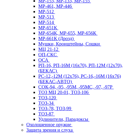
МР-153, МР-133, МР-155
МР-461, МР-446
МР-512
МР-513
МР-514
МР-651К
МР-654К, МР-655, МР-656К
МР-661К (Дрозд)
Мушки, Кронштейны, Сошки
МЦ 21-12
ОП-СКС
ОСА
РП-16, РП-16М (16х70), РП-12М (12х70),
(БЕКАС)
РС-12,-12М (12х76), РС-16,-16М (16х76)
(БЕКАС-АВТО)
СОК-94, -95, -95М, -95МС, -97, -97Р
ТОЗ МЦ 20-01, ТОЗ-106
ТОЗ-120
ТОЗ-34
ТОЗ-78, ТОЗ-99
ТОЗ-87
Удлинители, Парадоксы
Охолощенное оружие
Защита зрения и слуха