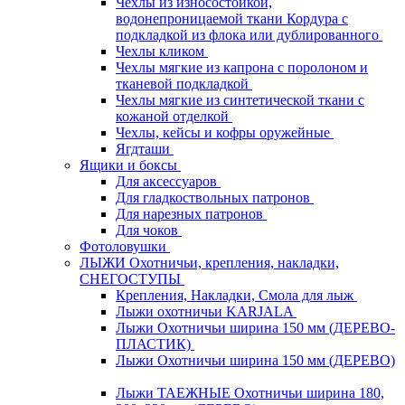
Чехлы из износостойкой,
водонепроницаемой ткани Кордура с
подкладкой из флока или дублированного
Чехлы кликом
Чехлы мягкие из капрона с поролоном и
тканевой подкладкой
Чехлы мягкие из синтетической ткани с
кожаной отделкой
Чехлы, кейсы и кофры оружейные
Ягдташи
Ящики и боксы
Для аксессуаров
Для гладкоствольных патронов
Для нарезных патронов
Для чоков
Фотоловушки
ЛЫЖИ Охотничьи, крепления, накладки,
СНЕГОСТУПЫ
Крепления, Накладки, Смола для лыж
Лыжи охотничьи KARJALA
Лыжи Охотничьи ширина 150 мм (ДЕРЕВО-
ПЛАСТИК)
Лыжи Охотничьи ширина 150 мм (ДЕРЕВО)
Лыжи ТАЕЖНЫЕ Охотничьи ширина 180,