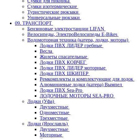
Сумки для пикника
Сумки изотермические
Туристические рюкзаки
Универсальные рюкзаки
09. ТРАНСПОРТ
Бензиновые электростанции LIFAN
Велосипеды, ЭлектроВелосипеды E-Bikes
Водомоторная техника (катера, лодки, моторы)
Лодки ПВХ ЛИДЕР гребные
Весла
Жилеты спасательные
Лодки ПВХ КОВЧЕГ
Лодки ПВХ ЛИДЕР моторные
Лодки ПВХ ШКИПЕР
Ремкомплекты и комплектующие для лодок
Алюминиевые лодки (катера) Вымпел
Лодки ПВХ Sea-Pro
ЛОДОЧНЫЕ МОТОРЫ SEA-PRO
Лодки (Уфа)
Двухместные
Одноместные
Трехместные
Лодки (Ярославль)
Двухместные
Моторные