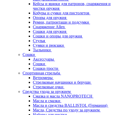
Кейсы и ящики для патронов, снаряжения и
чистки оружия
Кобуры и сумки для пистолетов
Опоры для оружия
Ремни, патронташи и подсумки
Снаряжение Allen
Сошки для оружия
Сошки и опоры для оружия
Стулья
Сумки и рюкзаки
Тыльники
Сошки
Аксессуары
Сошки
Сошки-трости
Спортивная стрельба
Ветромеры
Стрелковые наушники и беруши
Стрелковые очки
Средства ухода за оружием
Смазка и масла NANOPROTECH
Масла и смазки
Масла и средства BALLISTOL (Германия)
Масла, Средства по уходу за оружием
Наборы для чистки