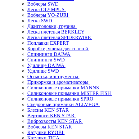
Воблеры SWD
Леска OLYMPUS
Воблеры YO-ZURI
Леска SWD
Джигголовки, грузила
Леска плетеная BERKLEY
Леска плетеная SPIDERWIRE
Поплавки EXPERT
Коробки, ящики для снастей
Спиннинги DAIWA
Спиннинги SWD
Удилище DAIWA
Удилище SWD
Оснастка, инструменты
Прикормка и ароматизаторы
Силиконовые приманки MANNS
Силиконовые приманки MISTER FISH
Силиконовые приманки SPRO
Съедобные приманки ALLVEGA
Блесны KEN STAR
Вертлюги KEN STAR
Виброхвосты KEN STAR
Воблеры KEN STAR
Катушки RYOBI
Катушки TICA