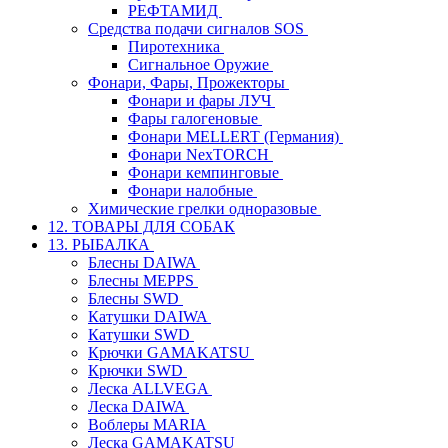
РЕФТАМИД
Средства подачи сигналов SOS
Пиротехника
Сигнальное Оружие
Фонари, Фары, Прожекторы
Фонари и фары ЛУЧ
Фары галогеновые
Фонари MELLERT (Германия)
Фонари NexTORCH
Фонари кемпинговые
Фонари налобные
Химические грелки одноразовые
12. ТОВАРЫ ДЛЯ СОБАК
13. РЫБАЛКА
Блесны DAIWA
Блесны MEPPS
Блесны SWD
Катушки DAIWA
Катушки SWD
Крючки GAMAKATSU
Крючки SWD
Леска ALLVEGA
Леска DAIWA
Воблеры MARIA
Леска GAMAKATSU