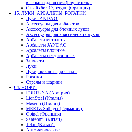
высокого давления (Глушитель)
Страйкбол Cybergun (Франция)
15. ЛУКИ, АРБАЛЕТЫ, РОГАТКИ
Луки JANDAO
Аксессуары для арбалетов
Аксессуары для блочных луков
Аксессуары для классических луков
Арбалет-пистолеты
Арбалеты JANDAO
Арбалеты блочные
Арбалеты рекурсивные
Запчасти
Луки
Луки, арбалеты, рогатки
Рогатки
Стрелы и шарики
04. НОЖИ
FORTUNA (Австрия)
LionSteel (Италия)
Maserin (Италия)
MERTZ Solinger (Германия)
Opinel (Франция)
Sanrenmu (Китай)
Tekut (Китай)
Автоматические