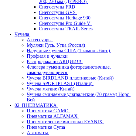
200, 230 мм (ДЕРЕВО)
Снегоступы FRD
Снегоступы GVS
Снегоступы Heritage 930
Снегоступы Pro-Guide V
Снегоступы TRAIL Series
Чучела
Аксессуары
Муляжи Гусь, Утка (Россия)
Надувные чучела США (1 компл - 6шт.)
Профиля и чучалки
Распродажа по АКЦИИ!!!
Флюгера гуменника фотореалистичные,
самонадувающиеся
Чучела BIRDLAND пластиковые (Китай)
Чучела SPORTPLAST (Италия)
Чучела мягкие (Китай)
Чучела сминаемые ультралегкие (70 грамм) Норс-
Вей
02. ПНЕВМАТИКА
Пневматика GAMO
Пневматика ALFAMAX
Пневматические винтовки EVANIX
Пневматика Cyma
Автоматы