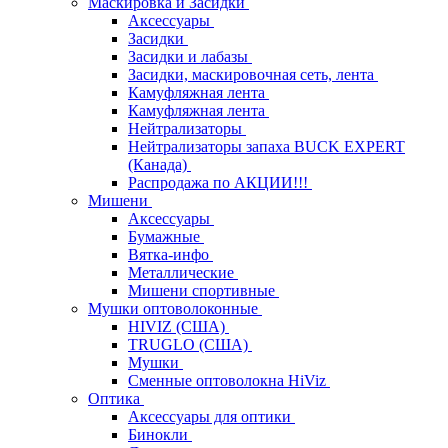
Маскировка и Засидки
Аксессуары
Засидки
Засидки и лабазы
Засидки, маскировочная сеть, лента
Камуфляжная лента
Камуфляжная лента
Нейтрализаторы
Нейтрализаторы запаха BUCK EXPERT
(Канада)
Распродажа по АКЦИИ!!!
Мишени
Аксессуары
Бумажные
Вятка-инфо
Металлические
Мишени спортивные
Мушки оптоволоконные
HIVIZ (США)
TRUGLO (США)
Мушки
Сменные оптоволокна HiViz
Оптика
Аксессуары для оптики
Бинокли