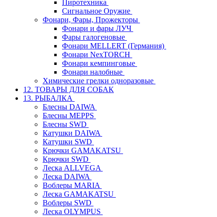
Пиротехника
Сигнальное Оружие
Фонари, Фары, Прожекторы
Фонари и фары ЛУЧ
Фары галогеновые
Фонари MELLERT (Германия)
Фонари NexTORCH
Фонари кемпинговые
Фонари налобные
Химические грелки одноразовые
12. ТОВАРЫ ДЛЯ СОБАК
13. РЫБАЛКА
Блесны DAIWA
Блесны MEPPS
Блесны SWD
Катушки DAIWA
Катушки SWD
Крючки GAMAKATSU
Крючки SWD
Леска ALLVEGA
Леска DAIWA
Воблеры MARIA
Леска GAMAKATSU
Воблеры SWD
Леска OLYMPUS