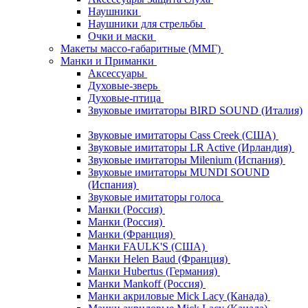
Наушники
Наушники для стрельбы
Очки и маски
Макеты массо-габаритные (ММГ)
Манки и Приманки
Аксессуары
Духовые-зверь
Духовые-птица
Звуковые имитаторы BIRD SOUND (Италия)
Звуковые имитаторы Cass Creek (США)
Звуковые имитаторы LR Active (Ирландия)
Звуковые имитаторы Milenium (Испания)
Звуковые имитаторы MUNDI SOUND
(Испания)
Звуковые имитаторы голоса
Манки (Россия)
Манки (Россия)
Манки (Франция)
Манки FAULK'S (США)
Манки Helen Baud (Франция)
Манки Hubertus (Германия)
Манки Mankoff (Россия)
Манки акриловые Mick Lacy (Канада)