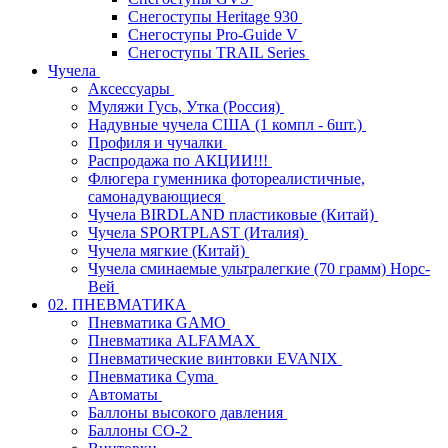
Снегоступы Heritage 930
Снегоступы Pro-Guide V
Снегоступы TRAIL Series
Чучела
Аксессуары
Муляжи Гусь, Утка (Россия)
Надувные чучела США (1 компл - 6шт.)
Профиля и чучалки
Распродажа по АКЦИИ!!!
Флюгера гуменника фотореалистичные,
самонадувающиеся
Чучела BIRDLAND пластиковые (Китай)
Чучела SPORTPLAST (Италия)
Чучела мягкие (Китай)
Чучела сминаемые ультралегкие (70 грамм) Норс-
Вей
02. ПНЕВМАТИКА
Пневматика GAMO
Пневматика ALFAMAX
Пневматические винтовки EVANIX
Пневматика Cyma
Автоматы
Баллоны высокого давления
Баллоны СО-2