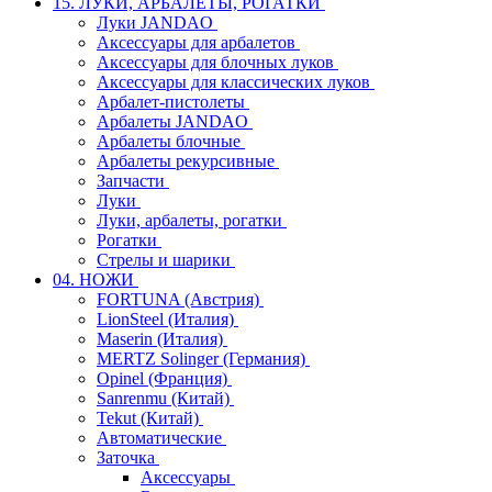
15. ЛУКИ, АРБАЛЕТЫ, РОГАТКИ
Луки JANDAO
Аксессуары для арбалетов
Аксессуары для блочных луков
Аксессуары для классических луков
Арбалет-пистолеты
Арбалеты JANDAO
Арбалеты блочные
Арбалеты рекурсивные
Запчасти
Луки
Луки, арбалеты, рогатки
Рогатки
Стрелы и шарики
04. НОЖИ
FORTUNA (Австрия)
LionSteel (Италия)
Maserin (Италия)
MERTZ Solinger (Германия)
Opinel (Франция)
Sanrenmu (Китай)
Tekut (Китай)
Автоматические
Заточка
Аксессуары