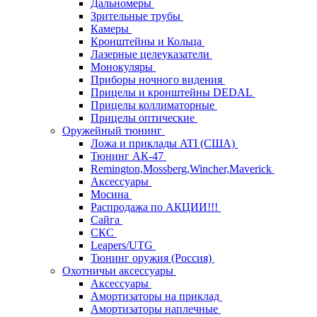
Дальномеры
Зрительные трубы
Камеры
Кронштейны и Кольца
Лазерные целеуказатели
Монокуляры
Приборы ночного видения
Прицелы и кронштейны DEDAL
Прицелы коллиматорные
Прицелы оптические
Оружейный тюнинг
Ложа и приклады ATI (США)
Тюнинг АК-47
Remington,Mossberg,Wincher,Maverick
Аксессуары
Мосина
Распродажа по АКЦИИ!!!
Сайга
СКС
Leapers/UTG
Тюнинг оружия (Россия)
Охотничьи аксессуары
Аксессуары
Амортизаторы на приклад
Амортизаторы наплечные