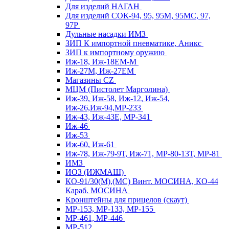
Для изделий НАГАН
Для изделий СОК-94, 95, 95М, 95МС, 97,
97Р
Дульные насадки ИМЗ
ЗИП К импортной пневматике, Аникс
ЗИП к импортному оружию
Иж-18, Иж-18ЕМ-М
Иж-27М, Иж-27ЕМ
Магазины CZ
МЦМ (Пистолет Марголина)
Иж-39, Иж-58, Иж-12, Иж-54,
Иж-26,Иж-94,МР-233
Иж-43, Иж-43Е, МР-341
Иж-46
Иж-53
Иж-60, Иж-61
Иж-78, Иж-79-9Т, Иж-71, МР-80-13Т, МР-81
ИМЗ
ИОЗ (ИЖМАШ)
КО-91/30(М),(МС) Винт. МОСИНА, КО-44
Караб. МОСИНА
Кронштейны для прицелов (скаут)
МР-153, МР-133, МР-155
МР-461, МР-446
МР-512