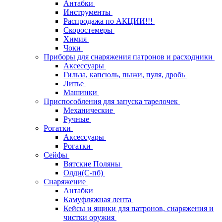
Антабки
Инструменты
Распродажа по АКЦИИ!!!
Скоростемеры
Химия
Чоки
Приборы для снаряжения патронов и расходники
Аксессуары
Гильза, капсюль, пыжи, пуля, дробь
Литье
Машинки
Приспособления для запуска тарелочек
Механические
Ручные
Рогатки
Аксессуары
Рогатки
Сейфы
Вятские Поляны
Олди(С-пб)
Снаряжение
Антабки
Камуфляжная лента
Кейсы и ящики для патронов, снаряжения и
чистки оружия