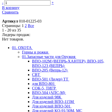
-
+
В корзину
Сравнить
Артикул
010-01225-03
Страницы:
1
2
Все
1 - 20 из 35
Лидеры продаж:
Нет товаров.
01. ОХОТА
Горны и рожки
01.Запасные части для Оружия
ВПО-102М (ВЕПРЬ-ХАНТЕР), ВПО-105,
ВПО-123 (ВЕПРЬ)
ВПО-205 (Вепрь-12)
СВТ
ВПО-501 (Лидер) ТТ
для ВПО-801
СОК-5, ТИГР
ВПО-504 (АПС-М)
Для изделий 98К
Для изделий ВПО-115М
Для изделий ВПО-501
Для изделий КО-91/30М, МС