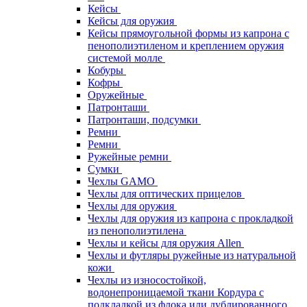
Кейсы
Кейсы для оружия
Кейсы прямоугольной формы из капрона с
пенополиэтиленом и креплением оружия
системой молле
Кобуры
Кофры
Оружейные
Патронташи
Патронташи, подсумки
Ремни
Ремни
Ружейные ремни
Сумки
Чехлы GAMO
Чехлы для оптических прицелов
Чехлы для оружия
Чехлы для оружия из капрона с прокладкой
из пенополиэтилена
Чехлы и кейсы для оружия Allen
Чехлы и футляры ружейные из натуральной
кожи
Чехлы из износостойкой,
водонепроницаемой ткани Кордура с
подкладкой из флока или дублированного