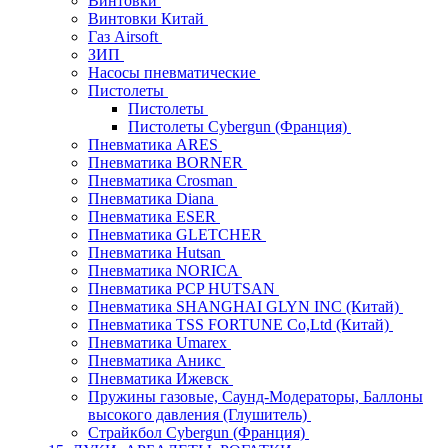
Винтовки
Винтовки Китай
Газ Airsoft
ЗИП
Насосы пневматические
Пистолеты
Пистолеты
Пистолеты Cybergun (Франция)
Пневматика ARES
Пневматика BORNER
Пневматика Crosman
Пневматика Diana
Пневматика ESER
Пневматика GLETCHER
Пневматика Hutsan
Пневматика NORICA
Пневматика PCP HUTSAN
Пневматика SHANGHAI GLYN INC (Китай)
Пневматика TSS FORTUNE Co,Ltd (Китай)
Пневматика Umarex
Пневматика Аникс
Пневматика Ижевск
Пружины газовые, Саунд-Модераторы, Баллоны
высокого давления (Глушитель)
Страйкбол Cybergun (Франция)