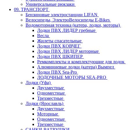
Универсальные рюкзаки
09. ТРАНСПОРТ
Бензиновые электростанции LIFAN
Велосипеды, ЭлектроВелосипеды E-Bikes
Водомоторная техника (катера, лодки, моторы)
Лодки ПВХ ЛИДЕР гребные
Весла
Жилеты спасательные
Лодки ПВХ КОВЧЕГ
Лодки ПВХ ЛИДЕР моторные
Лодки ПВХ ШКИПЕР
Ремкомплекты и комплектующие для лодок
Алюминиевые лодки (катера) Вымпел
Лодки ПВХ Sea-Pro
ЛОДОЧНЫЕ МОТОРЫ SEA-PRO
Лодки (Уфа)
Двухместные
Одноместные
Трехместные
Лодки (Ярославль)
Двухместные
Моторные
Одноместные
Трехместные
САНКИ-ВАТРУШКИ