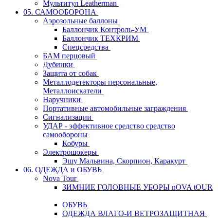
Мультитул Leatherman
05. САМООБОРОНА
Аэрозольные баллоны
Баллончик Контроль-УМ
Баллончик ТЕХКРИМ
Спецсредства
БАМ перцовый
Дубинки
Защита от собак
Металлодетекторы персональные,
Металлоискатели
Наручники
Портативные автомобильные заграждения
Сигнализации
УДАР - эффективное средство средство
самообороны
Кобуры
Электрошокеры
Эшу Мальвина, Скорпион, Каракурт
06. ОДЕЖДА и ОБУВЬ
Nova Tour
ЗИМНИЕ ГОЛОВНЫЕ УБОРЫ nOVA tOUR
ОБУВЬ
ОДЕЖДА ВЛАГО-И ВЕТРОЗАЩИТНАЯ