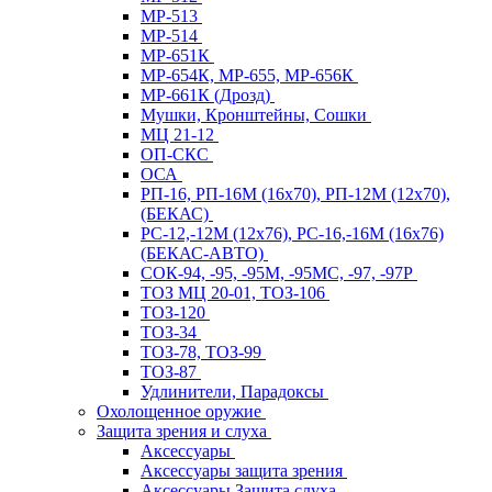
МР-513
МР-514
МР-651К
МР-654К, МР-655, МР-656К
МР-661К (Дрозд)
Мушки, Кронштейны, Сошки
МЦ 21-12
ОП-СКС
ОСА
РП-16, РП-16М (16х70), РП-12М (12х70),
(БЕКАС)
РС-12,-12М (12х76), РС-16,-16М (16х76)
(БЕКАС-АВТО)
СОК-94, -95, -95М, -95МС, -97, -97Р
ТОЗ МЦ 20-01, ТОЗ-106
ТОЗ-120
ТОЗ-34
ТОЗ-78, ТОЗ-99
ТОЗ-87
Удлинители, Парадоксы
Охолощенное оружие
Защита зрения и слуха
Аксессуары
Аксессуары защита зрения
Аксессуары Защита слуха