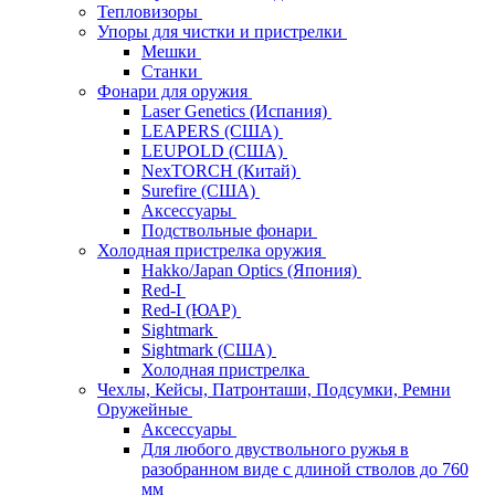
Тепловизоры
Упоры для чистки и пристрелки
Мешки
Станки
Фонари для оружия
Laser Genetics (Испания)
LEAPERS (США)
LEUPOLD (США)
NexTORCH (Китай)
Surefire (США)
Аксессуары
Подствольные фонари
Холодная пристрелка оружия
Hakko/Japan Optics (Япония)
Red-I
Red-I (ЮАР)
Sightmark
Sightmark (США)
Холодная пристрелка
Чехлы, Кейсы, Патронташи, Подсумки, Ремни
Оружейные
Аксессуары
Для любого двуствольного ружья в
разобранном виде с длиной стволов до 760
мм