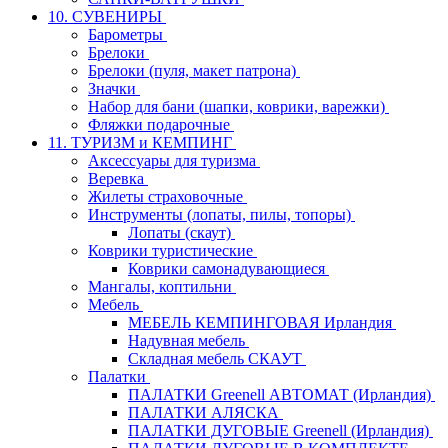
10. СУВЕНИРЫ
Барометры
Брелоки
Брелоки (пуля, макет патрона)
Значки
Набор для бани (шапки, коврики, варежки)
Фляжки подарочные
11. ТУРИЗМ и КЕМПИНГ
Аксессуары для туризма
Веревка
Жилеты страховочные
Инструменты (лопаты, пилы, топоры)
Лопаты (скаут)
Коврики туристические
Коврики самонадувающиеся
Мангалы, коптильни
Мебель
МЕБЕЛЬ КЕМПИНГОВАЯ Ирландия
Надувная мебель
Складная мебель СКАУТ
Палатки
ПАЛАТКИ Greenell АВТОМАТ (Ирландия)
ПАЛАТКИ АЛЯСКА
ПАЛАТКИ ДУГОВЫЕ Greenell (Ирландия)