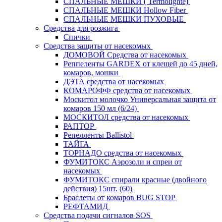
СПАЛЬНЫЕ МЕШКИ ( Termolighte)
СПАЛЬНЫЕ МЕШКИ Hollow Fiber
СПАЛЬНЫЕ МЕШКИ ПУХОВЫЕ
Средства для розжига
Спички
Средства защиты от насекомых
ДОМОВОЙ Средства от насекомых
Реппеленты GARDEX от клещей до 45 дней,
комаров, мошки
ДЭТА средства от насекомых
КОМАРОФФ средства от насекомых
Москитол молочко Универсальная защита от
комаров 150 мл (6/24)
МОСКИТОЛ средства от насекомых
РАПТОР
Репелленты Ballistol
ТАЙГА
ТОРНАДО средства от насекомых
ФУМИТОКС Аэрозоли и спреи от
насекомых
ФУМИТОКС спирали красные (двойного
действия) 15шт. (60)
Браслеты от комаров BUG STOP
РЕФТАМИД
Средства подачи сигналов SOS