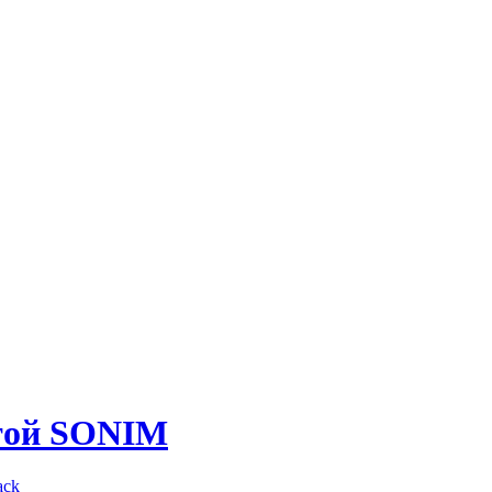
той SONIM
ack