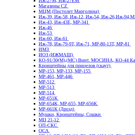
Иж-27М, Иж-27ЕМ
Магазины CZ
МЦМ (Пистолет Марголина)
Иж-39, Иж-58, Иж-12, Иж-54, Иж-26,Иж-94,
Иж-43, Иж-43Е, МР-341
Иж-46
Иж-53
Иж-60, Иж-61
Иж-78, Иж-79-9Т, Иж-71, МР-80-13Т, МР-81
ИМЗ
ИОЗ (ИЖМАШ)
КО-91/30(М),(МС) Винт. МОСИНА, КО-44 
Кронштейны для прицелов (скаут)
МР-153, МР-133, МР-155
МР-461, МР-446
МР-512
МР-513
МР-514
МР-651К
МР-654К, МР-655, МР-656К
МР-661К (Дрозд)
Мушки, Кронштейны, Сошки
МЦ 21-12
ОП-СКС
ОСА