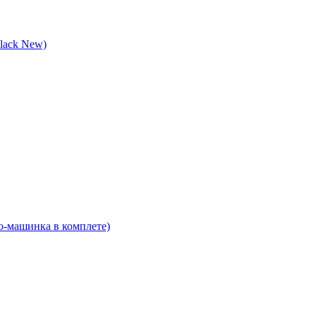
laсk New)
о-машинка в комплете)