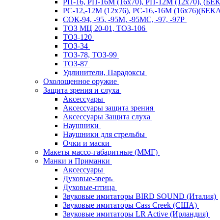
РП-16, РП-16М (16х70), РП-12М (12х70), (Б
РС-12,-12М (12х76), РС-16,-16М (16х76)(Б
СОК-94, -95, -95М, -95МС, -97, -97Р
ТОЗ МЦ 20-01, ТОЗ-106
ТОЗ-120
ТОЗ-34
ТОЗ-78, ТОЗ-99
ТОЗ-87
Удлинители, Парадоксы
Охолощенное оружие
Защита зрения и слуха
Аксессуары
Аксессуары защита зрения
Аксессуары Защита слуха
Наушники
Наушники для стрельбы
Очки и маски
Макеты массо-габаритные (ММГ)
Манки и Приманки
Аксессуары
Духовые-зверь
Духовые-птица
Звуковые имитаторы BIRD SOUND (Италия)
Звуковые имитаторы Cass Creek (США)
Звуковые имитаторы LR Active (Ирландия)