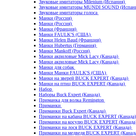
Звуковые имитаторы Milenium (Испания)
Звуковые имитаторы MUNDI SOUND (Испан
Звуковые имитаторы голоса
Манки (Россия)
Манки (Россия)
Манки (Франция)
Манки FAULK'S (США)
Манки Helen Baud (Франция)
Манки Hubertus (Германия)
Манки Mankoff (Россия)
Манки акриловые Mick Lacy (Канада)
Манки акриловые Mick Lacy (Канада)
Манки для собак
Манки Манки FAULK'S (США)
Манки на зверей BUCK EXPERT (Канада)
Манки на птиц BUCK EXPERT (Канада)
Набор
Наборы Buck Expert (Канада)
Приманка для волка Remington
Приманки
Приманки Buck Expert (Канада)
Приманки на кабана BUCK EXPERT (Канада
Приманки на косулю BUCK EXPERT (Канада
Приманки на лося BUCK EXPERT (Канада)
Приманки на медведя BUCK EXPERT (Канад