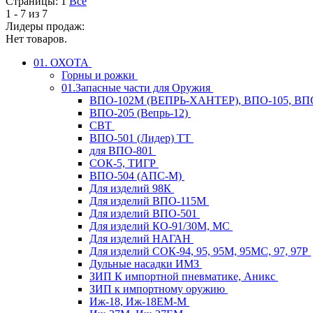
Страницы:
1
Все
1 - 7 из 7
Лидеры продаж:
Нет товаров.
01. ОХОТА
Горны и рожки
01.Запасные части для Оружия
ВПО-102М (ВЕПРЬ-ХАНТЕР), ВПО-105, ВП
ВПО-205 (Вепрь-12)
СВТ
ВПО-501 (Лидер) ТТ
для ВПО-801
СОК-5, ТИГР
ВПО-504 (АПС-М)
Для изделий 98К
Для изделий ВПО-115М
Для изделий ВПО-501
Для изделий КО-91/30М, МС
Для изделий НАГАН
Для изделий СОК-94, 95, 95М, 95МС, 97, 97Р
Дульные насадки ИМЗ
ЗИП К импортной пневматике, Аникс
ЗИП к импортному оружию
Иж-18, Иж-18ЕМ-М