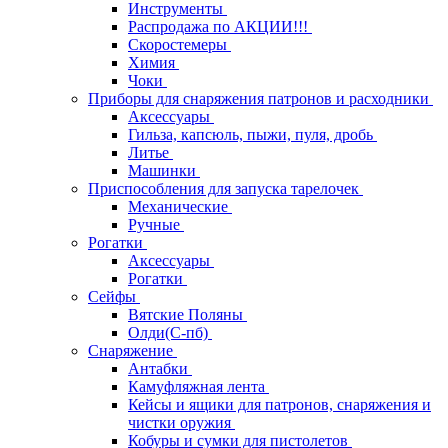
Инструменты
Распродажа по АКЦИИ!!!
Скоростемеры
Химия
Чоки
Приборы для снаряжения патронов и расходники
Аксессуары
Гильза, капсюль, пыжи, пуля, дробь
Литье
Машинки
Приспособления для запуска тарелочек
Механические
Ручные
Рогатки
Аксессуары
Рогатки
Сейфы
Вятские Поляны
Олди(С-пб)
Снаряжение
Антабки
Камуфляжная лента
Кейсы и ящики для патронов, снаряжения и
чистки оружия
Кобуры и сумки для пистолетов