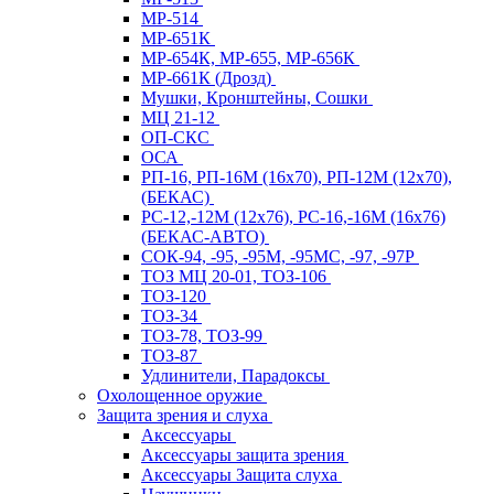
МР-514
МР-651К
МР-654К, МР-655, МР-656К
МР-661К (Дрозд)
Мушки, Кронштейны, Сошки
МЦ 21-12
ОП-СКС
ОСА
РП-16, РП-16М (16х70), РП-12М (12х70),
(БЕКАС)
РС-12,-12М (12х76), РС-16,-16М (16х76)
(БЕКАС-АВТО)
СОК-94, -95, -95М, -95МС, -97, -97Р
ТОЗ МЦ 20-01, ТОЗ-106
ТОЗ-120
ТОЗ-34
ТОЗ-78, ТОЗ-99
ТОЗ-87
Удлинители, Парадоксы
Охолощенное оружие
Защита зрения и слуха
Аксессуары
Аксессуары защита зрения
Аксессуары Защита слуха