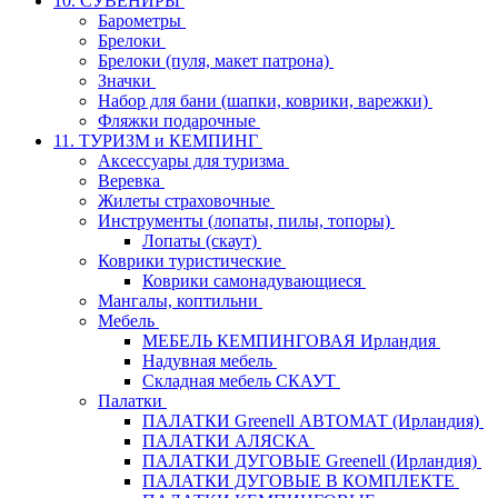
10. СУВЕНИРЫ
Барометры
Брелоки
Брелоки (пуля, макет патрона)
Значки
Набор для бани (шапки, коврики, варежки)
Фляжки подарочные
11. ТУРИЗМ и КЕМПИНГ
Аксессуары для туризма
Веревка
Жилеты страховочные
Инструменты (лопаты, пилы, топоры)
Лопаты (скаут)
Коврики туристические
Коврики самонадувающиеся
Мангалы, коптильни
Мебель
МЕБЕЛЬ КЕМПИНГОВАЯ Ирландия
Надувная мебель
Складная мебель СКАУТ
Палатки
ПАЛАТКИ Greenell АВТОМАТ (Ирландия)
ПАЛАТКИ АЛЯСКА
ПАЛАТКИ ДУГОВЫЕ Greenell (Ирландия)
ПАЛАТКИ ДУГОВЫЕ В КОМПЛЕКТЕ