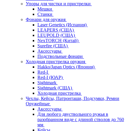
Упоры для чистки и пристрелки
Мешки
Станки
Фонари для оружия
Laser Genetics (Испания)
LEAPERS (США)
LEUPOLD (США)
NexTORCH (Китай)
Surefire (США)
Аксессуары
Подствольные фонари
Холодная пристрелка оружия
Hakko/Japan Optics (Япония)
Red-I
Red-I (ЮАР)
Sightmark
Sightmark (США)
Холодная пристрелка
Чехлы, Кейсы, Патронташи, Подсумки, Ремни
Оружейные
Аксессуары
Для любого двуствольного ружья в
разобранном виде с длиной стволов до 760
мм
Кейсы