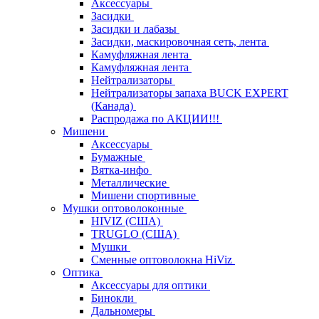
Аксессуары
Засидки
Засидки и лабазы
Засидки, маскировочная сеть, лента
Камуфляжная лента
Камуфляжная лента
Нейтрализаторы
Нейтрализаторы запаха BUCK EXPERT
(Канада)
Распродажа по АКЦИИ!!!
Мишени
Аксессуары
Бумажные
Вятка-инфо
Металлические
Мишени спортивные
Мушки оптоволоконные
HIVIZ (США)
TRUGLO (США)
Мушки
Сменные оптоволокна HiViz
Оптика
Аксессуары для оптики
Бинокли
Дальномеры