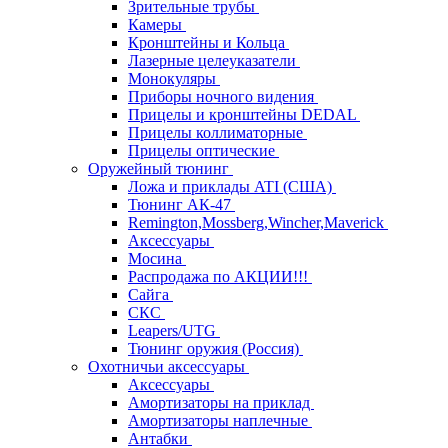
Зрительные трубы
Камеры
Кронштейны и Кольца
Лазерные целеуказатели
Монокуляры
Приборы ночного видения
Прицелы и кронштейны DEDAL
Прицелы коллиматорные
Прицелы оптические
Оружейный тюнинг
Ложа и приклады ATI (США)
Тюнинг АК-47
Remington,Mossberg,Wincher,Maverick
Аксессуары
Мосина
Распродажа по АКЦИИ!!!
Сайга
СКС
Leapers/UTG
Тюнинг оружия (Россия)
Охотничьи аксессуары
Аксессуары
Амортизаторы на приклад
Амортизаторы наплечные
Антабки