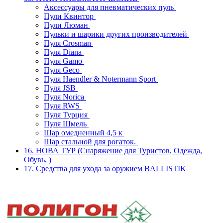
Аксессуары для пневматических пуль
Пули Квинтор
Пули Люман
Пульки и шарики других производителей
Пуля Crosman
Пуля Diana
Пуля Gamo
Пуля Geco
Пуля Haendler & Notermann Sport
Пуля JSB
Пуля Norica
Пуля RWS
Пуля Турция
Пуля Шмель
Шар омедненный 4,5 к
Шар стальной для рогаток.
16. НОВА ТУР (Снаряжение для Туристов, Одежда,
Обувь, )
17. Средства для ухода за оружием BALLISTIK