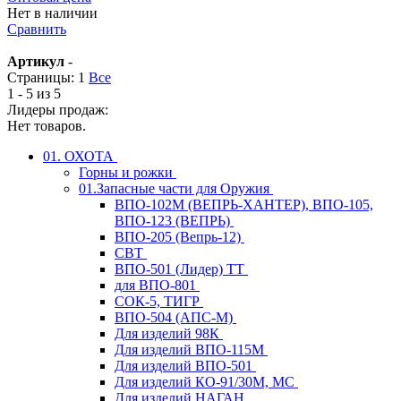
Нет в наличии
Сравнить
Артикул
-
Страницы:
1
Все
1 - 5 из 5
Лидеры продаж:
Нет товаров.
01. ОХОТА
Горны и рожки
01.Запасные части для Оружия
ВПО-102М (ВЕПРЬ-ХАНТЕР), ВПО-105,
ВПО-123 (ВЕПРЬ)
ВПО-205 (Вепрь-12)
СВТ
ВПО-501 (Лидер) ТТ
для ВПО-801
СОК-5, ТИГР
ВПО-504 (АПС-М)
Для изделий 98К
Для изделий ВПО-115М
Для изделий ВПО-501
Для изделий КО-91/30М, МС
Для изделий НАГАН