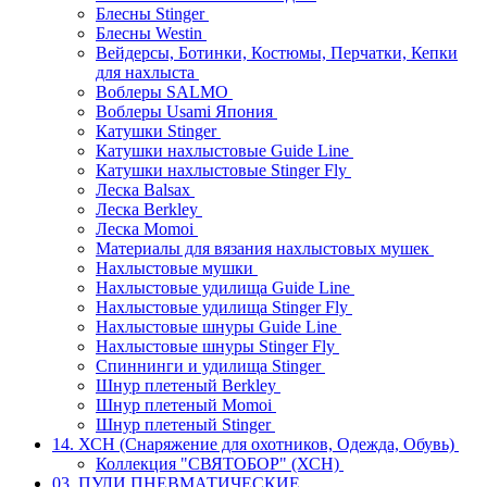
Блесны Stinger
Блесны Westin
Вейдерсы, Ботинки, Костюмы, Перчатки, Кепки
для нахлыста
Воблеры SALMO
Воблеры Usami Япония
Катушки Stinger
Катушки нахлыстовые Guide Line
Катушки нахлыстовые Stinger Fly
Леска Balsax
Леска Berkley
Леска Momoi
Материалы для вязания нахлыстовых мушек
Нахлыстовые мушки
Нахлыстовые удилища Guide Line
Нахлыстовые удилища Stinger Fly
Нахлыстовые шнуры Guide Line
Нахлыстовые шнуры Stinger Fly
Спиннинги и удилища Stinger
Шнур плетеный Berkley
Шнур плетеный Momoi
Шнур плетеный Stinger
14. ХСН (Снаряжение для охотников, Одежда, Обувь)
Коллекция "СВЯТОБОР" (ХСН)
03. ПУЛИ ПНЕВМАТИЧЕСКИЕ