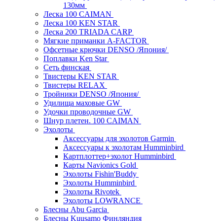
130мм
Леска 100 CAIMAN
Леска 100 KEN STAR
Леска 200 TRIADA CARP
Мягкие приманки A-FACTOR
Офсетные крючки DENSO /Япония/
Поплавки Ken Star
Сеть финская
Твистеры KEN STAR
Твистеры RELAX
Тройники DENSO /Япония/
Удилища маховые GW
Удочки проводочные GW
Шнур плетен. 100 CAIMAN
Эхолоты
Аксессуары для эхолотов Garmin
Аксессуары к эхолотам Humminbird
Картплоттер+эхолот Humminbird
Карты Navionics Gold
Эхолоты Fishin'Buddy
Эхолоты Humminbird
Эхолоты Rivotek
Эхолоты LOWRANCE
Блесны Abu Garcia
Блесны Kuusamo Финляндия