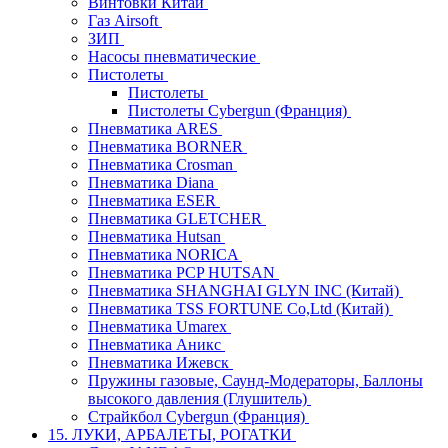
Винтовки Китай
Газ Airsoft
ЗИП
Насосы пневматические
Пистолеты
Пистолеты
Пистолеты Cybergun (Франция)
Пневматика ARES
Пневматика BORNER
Пневматика Crosman
Пневматика Diana
Пневматика ESER
Пневматика GLETCHER
Пневматика Hutsan
Пневматика NORICA
Пневматика PCP HUTSAN
Пневматика SHANGHAI GLYN INC (Китай)
Пневматика TSS FORTUNE Co,Ltd (Китай)
Пневматика Umarex
Пневматика Аникс
Пневматика Ижевск
Пружины газовые, Саунд-Модераторы, Баллоны
высокого давления (Глушитель)
Страйкбол Cybergun (Франция)
15. ЛУКИ, АРБАЛЕТЫ, РОГАТКИ