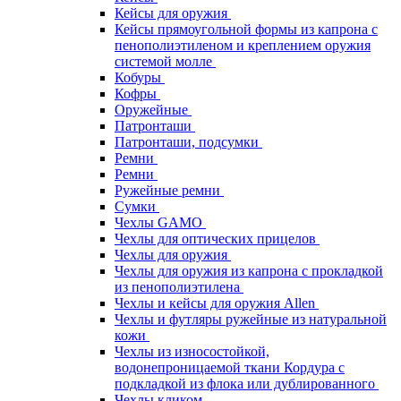
Кейсы для оружия
Кейсы прямоугольной формы из капрона с
пенополиэтиленом и креплением оружия
системой молле
Кобуры
Кофры
Оружейные
Патронташи
Патронташи, подсумки
Ремни
Ремни
Ружейные ремни
Сумки
Чехлы GAMO
Чехлы для оптических прицелов
Чехлы для оружия
Чехлы для оружия из капрона с прокладкой
из пенополиэтилена
Чехлы и кейсы для оружия Allen
Чехлы и футляры ружейные из натуральной
кожи
Чехлы из износостойкой,
водонепроницаемой ткани Кордура с
подкладкой из флока или дублированного
Чехлы кликом