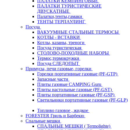
ПАЛАТКИ КЕМПИНГОВЫЕ
ПАЛАТКИ ТУРИСТИЧЕСКИЕ
ДВУСКАТНЫЕ
Палатки,тенты,гамаки
ТЕНТЫ ТЕРПАУЛИНГ
Посуда
ВАКУУМНЫЕ СТАЛЬНЫЕ ТЕРМОСЫ
КОТЛЫ - ВСТАВКИ
Котлы, казаны, треноги
Посуда туристическая
СТОЛОВО-ПОХОДНЫЕ НАБОРЫ
Термос,термокружки
Посуда СЛЕДОПЫТ
Примусы, печи газовые, горелки
Горелки портативные газовые (PF-GTP)
Запасные части
Плиты газовые CAMPING Guru
Плиты настольные газовые (PF-GST)
Плиты портативные газовые (PF-GSP)
Светильники портативные газовые (PF-GLP)
Топливо газовое , жидкое
FORESTER Гриль и Барбекю
Спальные мешки
СПАЛЬНЫЕ МЕШКИ ( Termolighte)