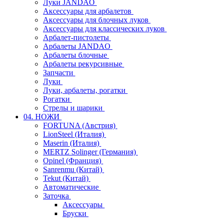
Луки JANDAO
Аксессуары для арбалетов
Аксессуары для блочных луков
Аксессуары для классических луков
Арбалет-пистолеты
Арбалеты JANDAO
Арбалеты блочные
Арбалеты рекурсивные
Запчасти
Луки
Луки, арбалеты, рогатки
Рогатки
Стрелы и шарики
04. НОЖИ
FORTUNA (Австрия)
LionSteel (Италия)
Maserin (Италия)
MERTZ Solinger (Германия)
Opinel (Франция)
Sanrenmu (Китай)
Tekut (Китай)
Автоматические
Заточка
Аксессуары
Бруски