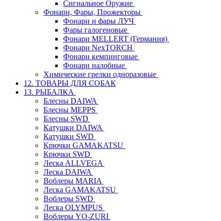
Сигнальное Оружие
Фонари, Фары, Прожекторы
Фонари и фары ЛУЧ
Фары галогеновые
Фонари MELLERT (Германия)
Фонари NexTORCH
Фонари кемпинговые
Фонари налобные
Химические грелки одноразовые
12. ТОВАРЫ ДЛЯ СОБАК
13. РЫБАЛКА
Блесны DAIWA
Блесны MEPPS
Блесны SWD
Катушки DAIWA
Катушки SWD
Крючки GAMAKATSU
Крючки SWD
Леска ALLVEGA
Леска DAIWA
Воблеры MARIA
Леска GAMAKATSU
Воблеры SWD
Леска OLYMPUS
Воблеры YO-ZURI