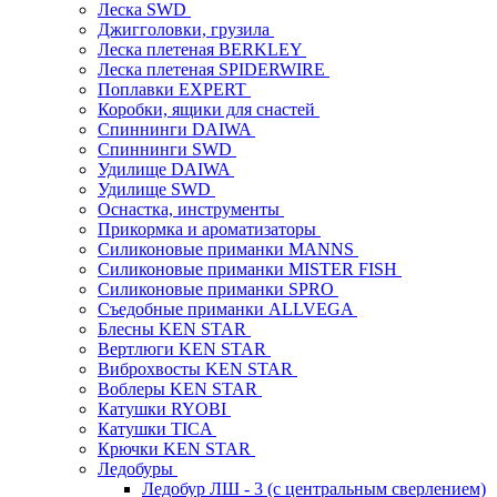
Леска SWD
Джигголовки, грузила
Леска плетеная BERKLEY
Леска плетеная SPIDERWIRE
Поплавки EXPERT
Коробки, ящики для снастей
Спиннинги DAIWA
Спиннинги SWD
Удилище DAIWA
Удилище SWD
Оснастка, инструменты
Прикормка и ароматизаторы
Силиконовые приманки MANNS
Силиконовые приманки MISTER FISH
Силиконовые приманки SPRO
Съедобные приманки ALLVEGA
Блесны KEN STAR
Вертлюги KEN STAR
Виброхвосты KEN STAR
Воблеры KEN STAR
Катушки RYOBI
Катушки TICA
Крючки KEN STAR
Ледобуры
Ледобур ЛШ - 3 (с центральным сверлением)