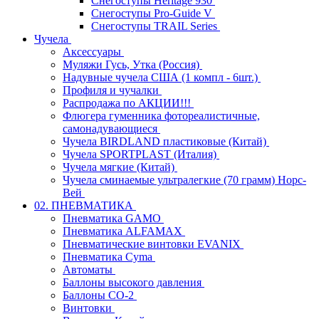
Снегоступы Heritage 930
Снегоступы Pro-Guide V
Снегоступы TRAIL Series
Чучела
Аксессуары
Муляжи Гусь, Утка (Россия)
Надувные чучела США (1 компл - 6шт.)
Профиля и чучалки
Распродажа по АКЦИИ!!!
Флюгера гуменника фотореалистичные,
самонадувающиеся
Чучела BIRDLAND пластиковые (Китай)
Чучела SPORTPLAST (Италия)
Чучела мягкие (Китай)
Чучела сминаемые ультралегкие (70 грамм) Норс-
Вей
02. ПНЕВМАТИКА
Пневматика GAMO
Пневматика ALFAMAX
Пневматические винтовки EVANIX
Пневматика Cyma
Автоматы
Баллоны высокого давления
Баллоны СО-2
Винтовки