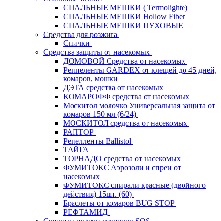
СПАЛЬНЫЕ МЕШКИ ( Termolighte)
СПАЛЬНЫЕ МЕШКИ Hollow Fiber
СПАЛЬНЫЕ МЕШКИ ПУХОВЫЕ
Средства для розжига
Спички
Средства защиты от насекомых
ДОМОВОЙ Средства от насекомых
Реппеленты GARDEX от клещей до 45 дней,
комаров, мошки
ДЭТА средства от насекомых
КОМАРОФФ средства от насекомых
Москитол молочко Универсальная защита от
комаров 150 мл (6/24)
МОСКИТОЛ средства от насекомых
РАПТОР
Репелленты Ballistol
ТАЙГА
ТОРНАДО средства от насекомых
ФУМИТОКС Аэрозоли и спреи от
насекомых
ФУМИТОКС спирали красные (двойного
действия) 15шт. (60)
Браслеты от комаров BUG STOP
РЕФТАМИД
Средства подачи сигналов SOS