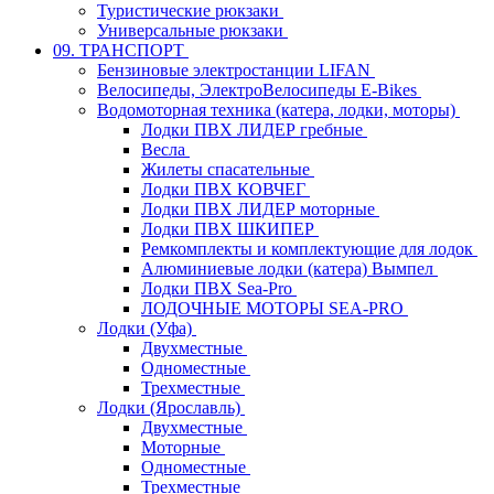
Туристические рюкзаки
Универсальные рюкзаки
09. ТРАНСПОРТ
Бензиновые электростанции LIFAN
Велосипеды, ЭлектроВелосипеды E-Bikes
Водомоторная техника (катера, лодки, моторы)
Лодки ПВХ ЛИДЕР гребные
Весла
Жилеты спасательные
Лодки ПВХ КОВЧЕГ
Лодки ПВХ ЛИДЕР моторные
Лодки ПВХ ШКИПЕР
Ремкомплекты и комплектующие для лодок
Алюминиевые лодки (катера) Вымпел
Лодки ПВХ Sea-Pro
ЛОДОЧНЫЕ МОТОРЫ SEA-PRO
Лодки (Уфа)
Двухместные
Одноместные
Трехместные
Лодки (Ярославль)
Двухместные
Моторные
Одноместные
Трехместные