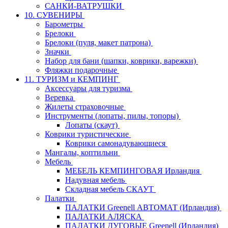
САНКИ-ВАТРУШКИ
10. СУВЕНИРЫ
Барометры
Брелоки
Брелоки (пуля, макет патрона)
Значки
Набор для бани (шапки, коврики, варежки)
Фляжки подарочные
11. ТУРИЗМ и КЕМПИНГ
Аксессуары для туризма
Веревка
Жилеты страховочные
Инструменты (лопаты, пилы, топоры)
Лопаты (скаут)
Коврики туристические
Коврики самонадувающиеся
Мангалы, коптильни
Мебель
МЕБЕЛЬ КЕМПИНГОВАЯ Ирландия
Надувная мебель
Складная мебель СКАУТ
Палатки
ПАЛАТКИ Greenell АВТОМАТ (Ирландия)
ПАЛАТКИ АЛЯСКА
ПАЛАТКИ ДУГОВЫЕ Greenell (Ирландия)