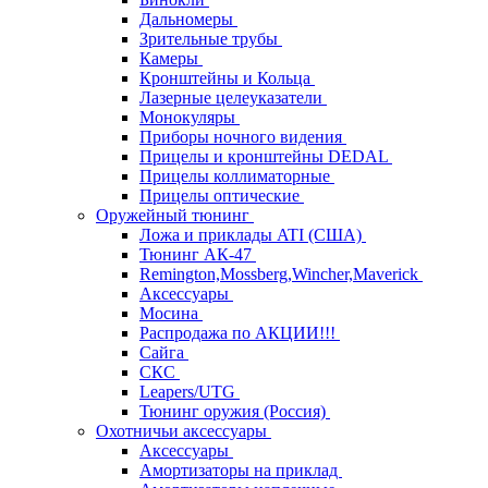
Дальномеры
Зрительные трубы
Камеры
Кронштейны и Кольца
Лазерные целеуказатели
Монокуляры
Приборы ночного видения
Прицелы и кронштейны DEDAL
Прицелы коллиматорные
Прицелы оптические
Оружейный тюнинг
Ложа и приклады ATI (США)
Тюнинг АК-47
Remington,Mossberg,Wincher,Maverick
Аксессуары
Мосина
Распродажа по АКЦИИ!!!
Сайга
СКС
Leapers/UTG
Тюнинг оружия (Россия)
Охотничьи аксессуары
Аксессуары
Амортизаторы на приклад