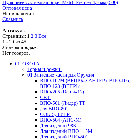
Пуля пневм. Crosman Super Match Premier 4,5 мм (500)
Оптовая цена
Нет в наличии
Сравнить
Артикул
-
Страницы:
1
2
3
Все
1 - 20 из 45
Лидеры продаж:
Нет товаров.
01. ОХОТА
Горны и рожки
01.Запасные части для Оружия
ВПО-102М (ВЕПРЬ-ХАНТЕР), ВПО-105,
ВПО-123 (ВЕПРЬ)
ВПО-205 (Вепрь-12)
СВТ
ВПО-501 (Лидер) ТТ
для ВПО-801
СОК-5, ТИГР
ВПО-504 (АПС-М)
Для изделий 98К
Для изделий ВПО-115М
Для изделий ВПО-501