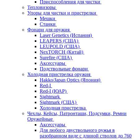
Приспособления для чистки
Тепловизоры
Упоры для чистки и пристрелки
Мешки
Станки
Фонари для оружия
Laser Genetics (Испания)
LEAPERS (США)
LEUPOLD (США)
NexTORCH (Китай)
Surefire (США)
Аксессуары
Подствольные фонари
Холодная пристрелка оружия
Hakko/Japan Optics (Япония)
Red-I
Red-I (ЮАР)
Sightmark
Sightmark (США)
Холодная пристрелка
Чехлы, Кейсы, Патронташи, Подсумки, Ремни
Оружейные
Аксессуары
Для любого двуствольного ружья в
разобранном виде с длиной стволов до 760