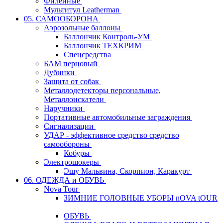
Филейные
Мультитул Leatherman
05. САМООБОРОНА
Аэрозольные баллоны
Баллончик Контроль-УМ
Баллончик ТЕХКРИМ
Спецсредства
БАМ перцовый
Дубинки
Защита от собак
Металлодетекторы персональные,
Металлоискатели
Наручники
Портативные автомобильные заграждения
Сигнализации
УДАР - эффективное средство средство
самообороны
Кобуры
Электрошокеры
Эшу Мальвина, Скорпион, Каракурт
06. ОДЕЖДА и ОБУВЬ
Nova Tour
ЗИМНИЕ ГОЛОВНЫЕ УБОРЫ nOVA tOUR
ОБУВЬ