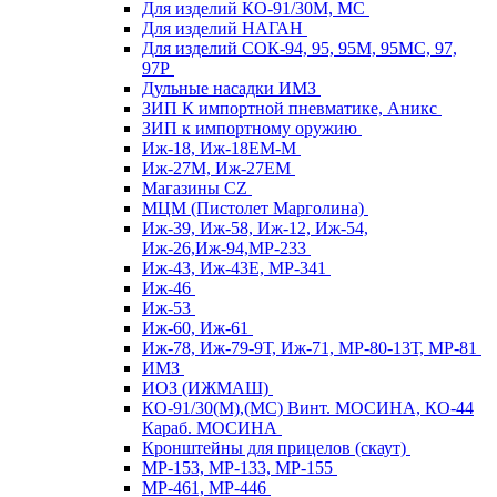
Для изделий КО-91/30М, МС
Для изделий НАГАН
Для изделий СОК-94, 95, 95М, 95МС, 97,
97Р
Дульные насадки ИМЗ
ЗИП К импортной пневматике, Аникс
ЗИП к импортному оружию
Иж-18, Иж-18ЕМ-М
Иж-27М, Иж-27ЕМ
Магазины CZ
МЦМ (Пистолет Марголина)
Иж-39, Иж-58, Иж-12, Иж-54,
Иж-26,Иж-94,МР-233
Иж-43, Иж-43Е, МР-341
Иж-46
Иж-53
Иж-60, Иж-61
Иж-78, Иж-79-9Т, Иж-71, МР-80-13Т, МР-81
ИМЗ
ИОЗ (ИЖМАШ)
КО-91/30(М),(МС) Винт. МОСИНА, КО-44
Караб. МОСИНА
Кронштейны для прицелов (скаут)
МР-153, МР-133, МР-155
МР-461, МР-446