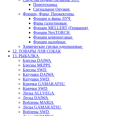
Пиротехника
Сигнальное Оружие
Фонари, Фары, Прожекторы
Фонари и фары ЛУЧ
Фары галогеновые
Фонари MELLERT (Германия)
Фонари NexTORCH
Фонари кемпинговые
Фонари налобные
Химические грелки одноразовые
12. ТОВАРЫ ДЛЯ СОБАК
13. РЫБАЛКА
Блесны DAIWA
Блесны MEPPS
Блесны SWD
Катушки DAIWA
Катушки SWD
Крючки GAMAKATSU
Крючки SWD
Леска ALLVEGA
Леска DAIWA
Воблеры MARIA
Леска GAMAKATSU
Воблеры SWD