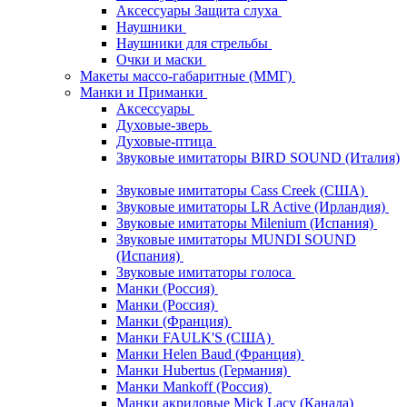
Аксессуары Защита слуха
Наушники
Наушники для стрельбы
Очки и маски
Макеты массо-габаритные (ММГ)
Манки и Приманки
Аксессуары
Духовые-зверь
Духовые-птица
Звуковые имитаторы BIRD SOUND (Италия)
Звуковые имитаторы Cass Creek (США)
Звуковые имитаторы LR Active (Ирландия)
Звуковые имитаторы Milenium (Испания)
Звуковые имитаторы MUNDI SOUND
(Испания)
Звуковые имитаторы голоса
Манки (Россия)
Манки (Россия)
Манки (Франция)
Манки FAULK'S (США)
Манки Helen Baud (Франция)
Манки Hubertus (Германия)
Манки Mankoff (Россия)
Манки акриловые Mick Lacy (Канада)