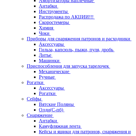
Амортизаторы наплечные
Антабки
Инструменты
Распродажа по АКЦИИ!!!
Скоростемеры
Химия
Чоки
Приборы для снаряжения патронов и расходники
Аксессуары
Гильза, капсюль, пыжи, пуля, дробь
Литье
Машинки
Приспособления для запуска тарелочек
Механические
Ручные
Рогатки
Аксессуары
Рогатки
Сейфы
Вятские Поляны
Олди(С-пб)
Снаряжение
Антабки
Камуфляжная лента
Кейсы и ящики для патронов, снаряжения и