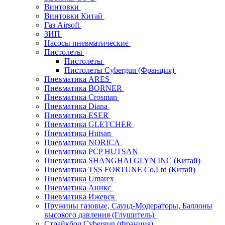
Винтовки
Винтовки Китай
Газ Airsoft
ЗИП
Насосы пневматические
Пистолеты
Пистолеты
Пистолеты Cybergun (Франция)
Пневматика ARES
Пневматика BORNER
Пневматика Crosman
Пневматика Diana
Пневматика ESER
Пневматика GLETCHER
Пневматика Hutsan
Пневматика NORICA
Пневматика PCP HUTSAN
Пневматика SHANGHAI GLYN INC (Китай)
Пневматика TSS FORTUNE Co,Ltd (Китай)
Пневматика Umarex
Пневматика Аникс
Пневматика Ижевск
Пружины газовые, Саунд-Модераторы, Баллоны
высокого давления (Глушитель)
Страйкбол Cybergun (Франция)