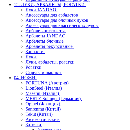
15. ЛУКИ, АРБАЛЕТЫ, РОГАТКИ
Луки JANDAO
Аксессуары для арбалетов
Аксессуары для блочных луков
Аксессуары для классических луков
Арбалет-пистолеты
Арбалеты JANDAO
Арбалеты блочные
Арбалеты рекурсивные
Запчасти
Луки
Луки, арбалеты, рогатки
Рогатки
Стрелы и шарики
04. НОЖИ
FORTUNA (Австрия)
LionSteel (Италия)
Maserin (Италия)
MERTZ Solinger (Германия)
Opinel (Франция)
Sanrenmu (Китай)
Tekut (Китай)
Автоматические
Заточка
Аксессуары