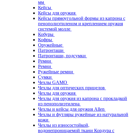
мм
Кейсы
Кейсы для оружия
Кейсы прямоугольной формы из капрона с
пенополиэтиленом и креплением оружия
системой молле
Кобуры
Кофры
Оружейные
Патронташи
Патронташи, подсумки
Ремни
Ремни
Ружейные ремни
Сумки
Чехлы GAMO
Чехлы для оптических прицелов
Чехлы для оружия
Чехлы для оружия из капрона с прокладкой
из пенополиэтилена
Чехлы и кейсы для оружия Allen
Чехлы и футляры ружейные из натуральной
кожи
Чехлы из износостойкой,
водонепроницаемой ткани Кордура с