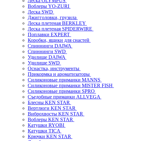
Леска OLYMPUS
Воблеры YO-ZURI
Леска SWD
Джигголовки, грузила
Леска плетеная BERKLEY
Леска плетеная SPIDERWIRE
Поплавки EXPERT
Коробки, ящики для снастей
Спиннинги DAIWA
Спиннинги SWD
Удилище DAIWA
Удилище SWD
Оснастка, инструменты
Прикормка и ароматизаторы
Силиконовые приманки MANNS
Силиконовые приманки MISTER FISH
Силиконовые приманки SPRO
Съедобные приманки ALLVEGA
Блесны KEN STAR
Вертлюги KEN STAR
Виброхвосты KEN STAR
Воблеры KEN STAR
Катушки RYOBI
Катушки TICA
Крючки KEN STAR