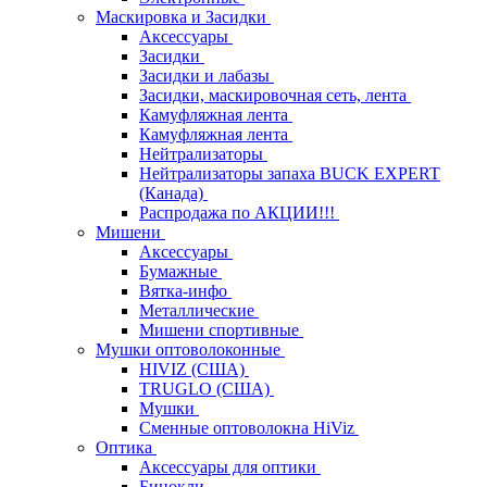
Маскировка и Засидки
Аксессуары
Засидки
Засидки и лабазы
Засидки, маскировочная сеть, лента
Камуфляжная лента
Камуфляжная лента
Нейтрализаторы
Нейтрализаторы запаха BUCK EXPERT
(Канада)
Распродажа по АКЦИИ!!!
Мишени
Аксессуары
Бумажные
Вятка-инфо
Металлические
Мишени спортивные
Мушки оптоволоконные
HIVIZ (США)
TRUGLO (США)
Мушки
Сменные оптоволокна HiViz
Оптика
Аксессуары для оптики
Бинокли