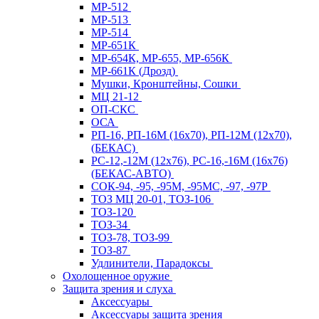
МР-512
МР-513
МР-514
МР-651К
МР-654К, МР-655, МР-656К
МР-661К (Дрозд)
Мушки, Кронштейны, Сошки
МЦ 21-12
ОП-СКС
ОСА
РП-16, РП-16М (16х70), РП-12М (12х70),
(БЕКАС)
РС-12,-12М (12х76), РС-16,-16М (16х76)
(БЕКАС-АВТО)
СОК-94, -95, -95М, -95МС, -97, -97Р
ТОЗ МЦ 20-01, ТОЗ-106
ТОЗ-120
ТОЗ-34
ТОЗ-78, ТОЗ-99
ТОЗ-87
Удлинители, Парадоксы
Охолощенное оружие
Защита зрения и слуха
Аксессуары
Аксессуары защита зрения