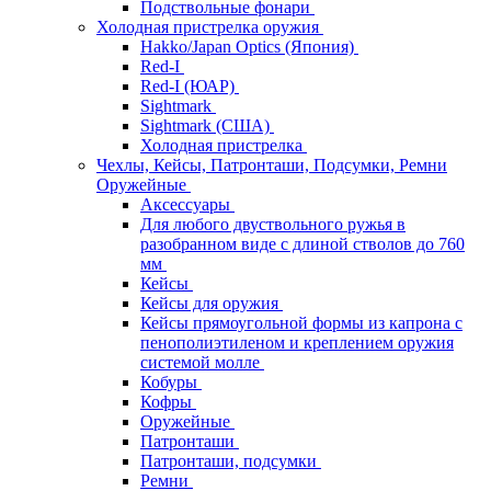
Подствольные фонари
Холодная пристрелка оружия
Hakko/Japan Optics (Япония)
Red-I
Red-I (ЮАР)
Sightmark
Sightmark (США)
Холодная пристрелка
Чехлы, Кейсы, Патронташи, Подсумки, Ремни
Оружейные
Аксессуары
Для любого двуствольного ружья в
разобранном виде с длиной стволов до 760
мм
Кейсы
Кейсы для оружия
Кейсы прямоугольной формы из капрона с
пенополиэтиленом и креплением оружия
системой молле
Кобуры
Кофры
Оружейные
Патронташи
Патронташи, подсумки
Ремни