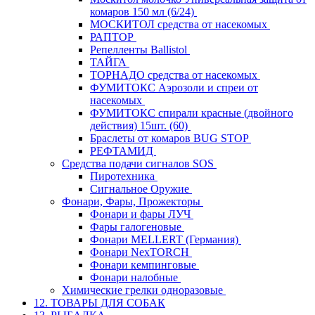
комаров 150 мл (6/24)
МОСКИТОЛ средства от насекомых
РАПТОР
Репелленты Ballistol
ТАЙГА
ТОРНАДО средства от насекомых
ФУМИТОКС Аэрозоли и спреи от
насекомых
ФУМИТОКС спирали красные (двойного
действия) 15шт. (60)
Браслеты от комаров BUG STOP
РЕФТАМИД
Средства подачи сигналов SOS
Пиротехника
Сигнальное Оружие
Фонари, Фары, Прожекторы
Фонари и фары ЛУЧ
Фары галогеновые
Фонари MELLERT (Германия)
Фонари NexTORCH
Фонари кемпинговые
Фонари налобные
Химические грелки одноразовые
12. ТОВАРЫ ДЛЯ СОБАК