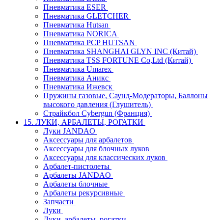
Пневматика ESER
Пневматика GLETCHER
Пневматика Hutsan
Пневматика NORICA
Пневматика PCP HUTSAN
Пневматика SHANGHAI GLYN INC (Китай)
Пневматика TSS FORTUNE Co,Ltd (Китай)
Пневматика Umarex
Пневматика Аникс
Пневматика Ижевск
Пружины газовые, Саунд-Модераторы, Баллоны
высокого давления (Глушитель)
Страйкбол Cybergun (Франция)
15. ЛУКИ, АРБАЛЕТЫ, РОГАТКИ
Луки JANDAO
Аксессуары для арбалетов
Аксессуары для блочных луков
Аксессуары для классических луков
Арбалет-пистолеты
Арбалеты JANDAO
Арбалеты блочные
Арбалеты рекурсивные
Запчасти
Луки
Луки, арбалеты, рогатки