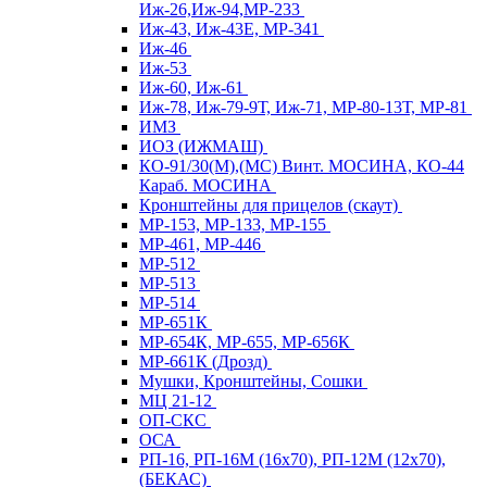
Иж-26,Иж-94,МР-233
Иж-43, Иж-43Е, МР-341
Иж-46
Иж-53
Иж-60, Иж-61
Иж-78, Иж-79-9Т, Иж-71, МР-80-13Т, МР-81
ИМЗ
ИОЗ (ИЖМАШ)
КО-91/30(М),(МС) Винт. МОСИНА, КО-44
Караб. МОСИНА
Кронштейны для прицелов (скаут)
МР-153, МР-133, МР-155
МР-461, МР-446
МР-512
МР-513
МР-514
МР-651К
МР-654К, МР-655, МР-656К
МР-661К (Дрозд)
Мушки, Кронштейны, Сошки
МЦ 21-12
ОП-СКС
ОСА
РП-16, РП-16М (16х70), РП-12М (12х70),
(БЕКАС)