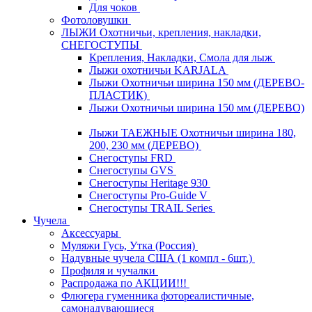
Для чоков
Фотоловушки
ЛЫЖИ Охотничьи, крепления, накладки,
СНЕГОСТУПЫ
Крепления, Накладки, Смола для лыж
Лыжи охотничьи KARJALA
Лыжи Охотничьи ширина 150 мм (ДЕРЕВО-
ПЛАСТИК)
Лыжи Охотничьи ширина 150 мм (ДЕРЕВО)
Лыжи ТАЕЖНЫЕ Охотничьи ширина 180,
200, 230 мм (ДЕРЕВО)
Снегоступы FRD
Снегоступы GVS
Снегоступы Heritage 930
Снегоступы Pro-Guide V
Снегоступы TRAIL Series
Чучела
Аксессуары
Муляжи Гусь, Утка (Россия)
Надувные чучела США (1 компл - 6шт.)
Профиля и чучалки
Распродажа по АКЦИИ!!!
Флюгера гуменника фотореалистичные,
самонадувающиеся