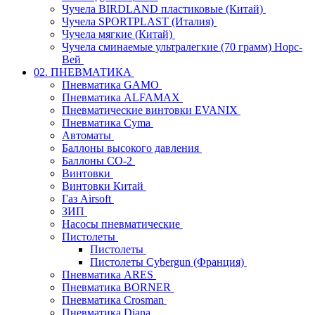
Чучела BIRDLAND пластиковые (Китай)
Чучела SPORTPLAST (Италия)
Чучела мягкие (Китай)
Чучела сминаемые ультралегкие (70 грамм) Норс-
Вей
02. ПНЕВМАТИКА
Пневматика GAMO
Пневматика ALFAMAX
Пневматические винтовки EVANIX
Пневматика Cyma
Автоматы
Баллоны высокого давления
Баллоны СО-2
Винтовки
Винтовки Китай
Газ Airsoft
ЗИП
Насосы пневматические
Пистолеты
Пистолеты
Пистолеты Cybergun (Франция)
Пневматика ARES
Пневматика BORNER
Пневматика Crosman
Пневматика Diana