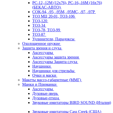
РС-12,-12М (12х76), РС-16,-16М (16х76)
(БЕКАС-АВТО)
СОК-94, -95, -95М, -95МС, -97, -97Р
ТОЗ МЦ 20-01, ТОЗ-106
ТОЗ-120
ТОЗ-34
ТОЗ-78, ТОЗ-99
ТОЗ-87
Удлинители, Парадоксы
Охолощенное оружие
Защита зрения и слуха
Аксессуары
Аксессуары защита зрения
Аксессуары Защита слуха
Наушники
Наушники для стрельбы
Очки и маски
Макеты массо-габаритные (ММГ)
Манки и Приманки
Аксессуары
Духовые-зверь
Духовые-птица
Звуковые имитаторы BIRD SOUND (Италия)
Звуковые имитаторы Cass Creek (США)