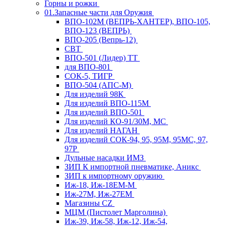
Горны и рожки
01.Запасные части для Оружия
ВПО-102М (ВЕПРЬ-ХАНТЕР), ВПО-105,
ВПО-123 (ВЕПРЬ)
ВПО-205 (Вепрь-12)
СВТ
ВПО-501 (Лидер) ТТ
для ВПО-801
СОК-5, ТИГР
ВПО-504 (АПС-М)
Для изделий 98К
Для изделий ВПО-115М
Для изделий ВПО-501
Для изделий КО-91/30М, МС
Для изделий НАГАН
Для изделий СОК-94, 95, 95М, 95МС, 97,
97Р
Дульные насадки ИМЗ
ЗИП К импортной пневматике, Аникс
ЗИП к импортному оружию
Иж-18, Иж-18ЕМ-М
Иж-27М, Иж-27ЕМ
Магазины CZ
МЦМ (Пистолет Марголина)
Иж-39, Иж-58, Иж-12, Иж-54,