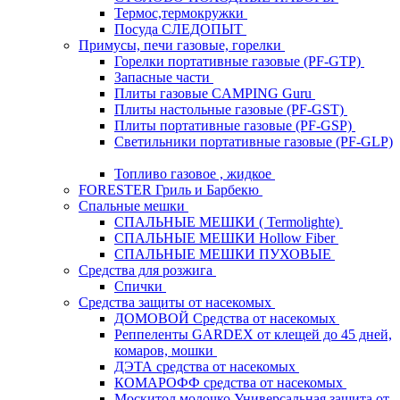
Термос,термокружки
Посуда СЛЕДОПЫТ
Примусы, печи газовые, горелки
Горелки портативные газовые (PF-GTP)
Запасные части
Плиты газовые CAMPING Guru
Плиты настольные газовые (PF-GST)
Плиты портативные газовые (PF-GSP)
Светильники портативные газовые (PF-GLP)
Топливо газовое , жидкое
FORESTER Гриль и Барбекю
Спальные мешки
СПАЛЬНЫЕ МЕШКИ ( Termolighte)
СПАЛЬНЫЕ МЕШКИ Hollow Fiber
СПАЛЬНЫЕ МЕШКИ ПУХОВЫЕ
Средства для розжига
Спички
Средства защиты от насекомых
ДОМОВОЙ Средства от насекомых
Реппеленты GARDEX от клещей до 45 дней,
комаров, мошки
ДЭТА средства от насекомых
КОМАРОФФ средства от насекомых
Москитол молочко Универсальная защита от