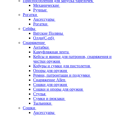
Приспособления для запуска тарелочек
Механические
Ручные
Рогатки
Аксессуары
Рогатки
Сейфы
Вятские Поляны
Олди(С-пб)
Снаряжение
Антабки
Камуфляжная лента
Кейсы и ящики для патронов, снаряжения и
чистки оружия
Кобуры и сумки для пистолетов
Опоры для оружия
Ремни, патронташи и подсумки
Снаряжение Allen
Сошки для оружия
Сошки и опоры для оружия
Стулья
Сумки и рюкзаки
Тыльники
Сошки
Аксессуары