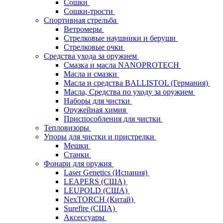
Сошки
Сошки-трости
Спортивная стрельба
Ветромеры
Стрелковые наушники и беруши
Стрелковые очки
Средства ухода за оружием
Смазка и масла NANOPROTECH
Масла и смазки
Масла и средства BALLISTOL (Германия)
Масла, Средства по уходу за оружием
Наборы для чистки
Оружейная химия
Приспособления для чистки
Тепловизоры
Упоры для чистки и пристрелки
Мешки
Станки
Фонари для оружия
Laser Genetics (Испания)
LEAPERS (США)
LEUPOLD (США)
NexTORCH (Китай)
Surefire (США)
Аксессуары