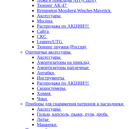
Ложа и приклады ATI (США)
Тюнинг АК-47
Remington,Mossberg,Wincher,Maverick
Аксессуары
Мосина
Распродажа по АКЦИИ!!!
Сайга
СКС
Leapers/UTG
Тюнинг оружия (Россия)
Охотничьи аксессуары
Аксессуары
Амортизаторы на приклад
Амортизаторы наплечные
Антабки
Инструменты
Распродажа по АКЦИИ!!!
Скоростемеры
Химия
Чоки
Приборы для снаряжения патронов и расходники
Аксессуары
Гильза, капсюль, пыжи, пуля, дробь
Литье
Машинки