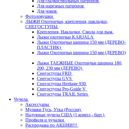
Для гладкоствольных патронов
Для нарезных патронов
Для чоков
Фотоловушки
ЛЫЖИ Охотничьи, крепления, накладки,
СНЕГОСТУПЫ
Крепления, Накладки, Смола для лыж
Лыжи охотничьи KARJALA
Лыжи Охотничьи ширина 150 мм (ДЕРЕВО-
ПЛАСТИК)
Лыжи Охотничьи ширина 150 мм (ДЕРЕВО)
Лыжи ТАЕЖНЫЕ Охотничьи ширина 180,
200, 230 мм (ДЕРЕВО)
Снегоступы FRD
Снегоступы GVS
Снегоступы Heritage 930
Снегоступы Pro-Guide V
Снегоступы TRAIL Series
Чучела
Аксессуары
Муляжи Гусь, Утка (Россия)
Надувные чучела США (1 компл - 6шт.)
Профиля и чучалки
Распродажа по АКЦИИ!!!