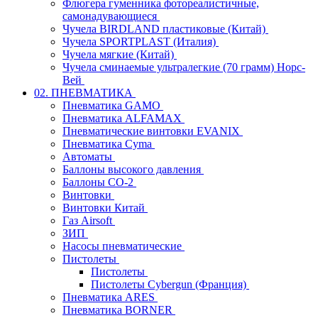
Флюгера гуменника фотореалистичные,
самонадувающиеся
Чучела BIRDLAND пластиковые (Китай)
Чучела SPORTPLAST (Италия)
Чучела мягкие (Китай)
Чучела сминаемые ультралегкие (70 грамм) Норс-
Вей
02. ПНЕВМАТИКА
Пневматика GAMO
Пневматика ALFAMAX
Пневматические винтовки EVANIX
Пневматика Cyma
Автоматы
Баллоны высокого давления
Баллоны СО-2
Винтовки
Винтовки Китай
Газ Airsoft
ЗИП
Насосы пневматические
Пистолеты
Пистолеты
Пистолеты Cybergun (Франция)
Пневматика ARES
Пневматика BORNER