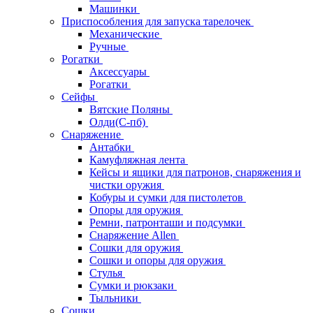
Машинки
Приспособления для запуска тарелочек
Механические
Ручные
Рогатки
Аксессуары
Рогатки
Сейфы
Вятские Поляны
Олди(С-пб)
Снаряжение
Антабки
Камуфляжная лента
Кейсы и ящики для патронов, снаряжения и
чистки оружия
Кобуры и сумки для пистолетов
Опоры для оружия
Ремни, патронташи и подсумки
Снаряжение Allen
Сошки для оружия
Сошки и опоры для оружия
Стулья
Сумки и рюкзаки
Тыльники
Сошки