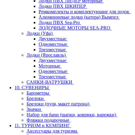
Лодки ПВХ ЛИДЕР моторные
Лодки ПВХ ШКИПЕР
Ремкомплекты и комплектующие для лодок
Алюминиевые лодки (катера) Вымпел
Лодки ПВХ Sea-Pro
ЛОДОЧНЫЕ МОТОРЫ SEA-PRO
Лодки (Уфа)
Двухместные
Одноместные
Трехместные
Лодки (Ярославль)
Двухместные
Моторные
Одноместные
Трехместные
САНКИ-ВАТРУШКИ
10. СУВЕНИРЫ
Барометры
Брелоки
Брелоки (пуля, макет патрона)
Значки
Набор для бани (шапки, коврики, варежки)
Фляжки подарочные
11. ТУРИЗМ и КЕМПИНГ
Аксессуары для туризма