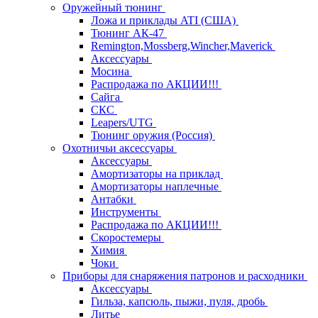
Оружейный тюнинг
Ложа и приклады ATI (США)
Тюнинг АК-47
Remington,Mossberg,Wincher,Maverick
Аксессуары
Мосина
Распродажа по АКЦИИ!!!
Сайга
СКС
Leapers/UTG
Тюнинг оружия (Россия)
Охотничьи аксессуары
Аксессуары
Амортизаторы на приклад
Амортизаторы наплечные
Антабки
Инструменты
Распродажа по АКЦИИ!!!
Скоростемеры
Химия
Чоки
Приборы для снаряжения патронов и расходники
Аксессуары
Гильза, капсюль, пыжи, пуля, дробь
Литье