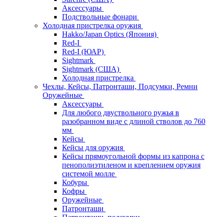
Аксессуары
Подствольные фонари
Холодная пристрелка оружия
Hakko/Japan Optics (Япония)
Red-I
Red-I (ЮАР)
Sightmark
Sightmark (США)
Холодная пристрелка
Чехлы, Кейсы, Патронташи, Подсумки, Ремни
Оружейные
Аксессуары
Для любого двуствольного ружья в
разобранном виде с длиной стволов до 760
мм
Кейсы
Кейсы для оружия
Кейсы прямоугольной формы из капрона с
пенополиэтиленом и креплением оружия
системой молле
Кобуры
Кофры
Оружейные
Патронташи