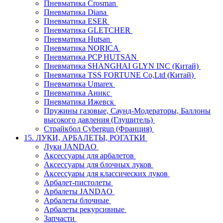
Пневматика Crosman
Пневматика Diana
Пневматика ESER
Пневматика GLETCHER
Пневматика Hutsan
Пневматика NORICA
Пневматика PCP HUTSAN
Пневматика SHANGHAI GLYN INC (Китай)
Пневматика TSS FORTUNE Co,Ltd (Китай)
Пневматика Umarex
Пневматика Аникс
Пневматика Ижевск
Пружины газовые, Саунд-Модераторы, Баллоны
высокого давления (Глушитель)
Страйкбол Cybergun (Франция)
15. ЛУКИ, АРБАЛЕТЫ, РОГАТКИ
Луки JANDAO
Аксессуары для арбалетов
Аксессуары для блочных луков
Аксессуары для классических луков
Арбалет-пистолеты
Арбалеты JANDAO
Арбалеты блочные
Арбалеты рекурсивные
Запчасти