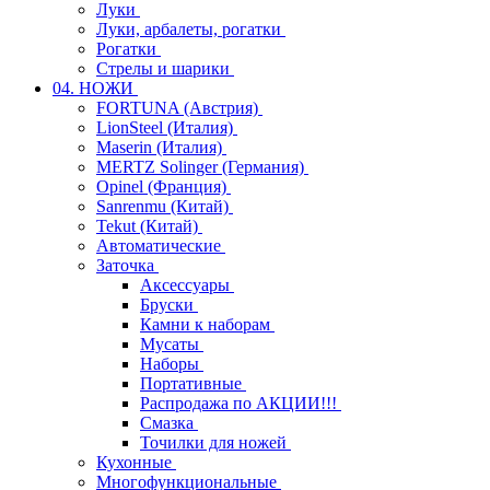
Луки
Луки, арбалеты, рогатки
Рогатки
Стрелы и шарики
04. НОЖИ
FORTUNA (Австрия)
LionSteel (Италия)
Maserin (Италия)
MERTZ Solinger (Германия)
Opinel (Франция)
Sanrenmu (Китай)
Tekut (Китай)
Автоматические
Заточка
Аксессуары
Бруски
Камни к наборам
Мусаты
Наборы
Портативные
Распродажа по АКЦИИ!!!
Смазка
Точилки для ножей
Кухонные
Многофункциональные