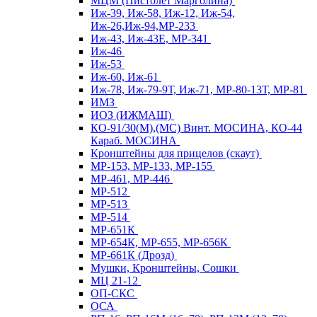
МЦМ (Пистолет Марголина)
Иж-39, Иж-58, Иж-12, Иж-54,
Иж-26,Иж-94,МР-233
Иж-43, Иж-43Е, МР-341
Иж-46
Иж-53
Иж-60, Иж-61
Иж-78, Иж-79-9Т, Иж-71, МР-80-13Т, МР-81
ИМЗ
ИОЗ (ИЖМАШ)
КО-91/30(М),(МС) Винт. МОСИНА, КО-44
Караб. МОСИНА
Кронштейны для прицелов (скаут)
МР-153, МР-133, МР-155
МР-461, МР-446
МР-512
МР-513
МР-514
МР-651К
МР-654К, МР-655, МР-656К
МР-661К (Дрозд)
Мушки, Кронштейны, Сошки
МЦ 21-12
ОП-СКС
ОСА