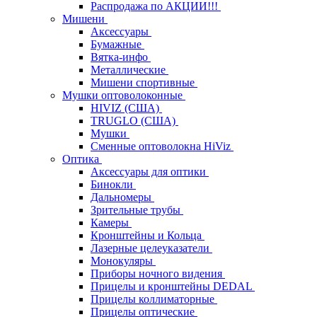
Распродажа по АКЦИИ!!!
Мишени
Аксессуары
Бумажные
Вятка-инфо
Металлические
Мишени спортивные
Мушки оптоволоконные
HIVIZ (США)
TRUGLO (США)
Мушки
Сменные оптоволокна HiViz
Оптика
Аксессуары для оптики
Бинокли
Дальномеры
Зрительные трубы
Камеры
Кронштейны и Кольца
Лазерные целеуказатели
Монокуляры
Приборы ночного видения
Прицелы и кронштейны DEDAL
Прицелы коллиматорные
Прицелы оптические