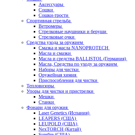
Аксессуары
Сошки
Сошки-трости
Спортивная стрельба
Ветромеры
Стрелковые наушники и беруши
Стрелковые очки
Средства ухода за оружием
Смазка и масла NANOPROTECH
Масла и смазки
Масла и средства BALLISTOL (Германия)
Масла, Средства по уходу за оружием
Наборы для чистки
Оружейная химия
Приспособления для чистки
Тепловизоры
Упоры для чистки и пристрелки
Мешки
Станки
Фонари для оружия
Laser Genetics (Испания)
LEAPERS (США)
LEUPOLD (США)
NexTORCH (Китай)
Surefire (США)