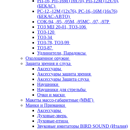
РП-16, РП-16М (16х70), РП-12М (12х70),
(БЕКАС)
РС-12,-12М (12х76), РС-16,-16М (16х76)
(БЕКАС-АВТО)
СОК-94, -95, -95М, -95МС, -97, -97Р
ТОЗ МЦ 20-01, ТОЗ-106
ТОЗ-120
ТОЗ-34
ТОЗ-78, ТОЗ-99
ТОЗ-87
Удлинители, Парадоксы
Охолощенное оружие
Защита зрения и слуха
Аксессуары
Аксессуары защита зрения
Аксессуары Защита слуха
Наушники
Наушники для стрельбы
Очки и маски
Макеты массо-габаритные (ММГ)
Манки и Приманки
Аксессуары
Духовые-зверь
Духовые-птица
Звуковые имитаторы BIRD SOUND (Италия)