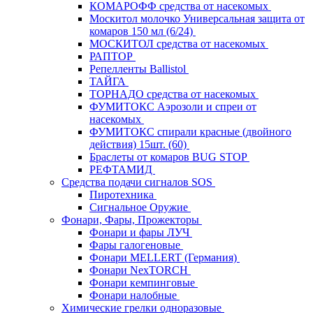
КОМАРОФФ средства от насекомых
Москитол молочко Универсальная защита от
комаров 150 мл (6/24)
МОСКИТОЛ средства от насекомых
РАПТОР
Репелленты Ballistol
ТАЙГА
ТОРНАДО средства от насекомых
ФУМИТОКС Аэрозоли и спреи от
насекомых
ФУМИТОКС спирали красные (двойного
действия) 15шт. (60)
Браслеты от комаров BUG STOP
РЕФТАМИД
Средства подачи сигналов SOS
Пиротехника
Сигнальное Оружие
Фонари, Фары, Прожекторы
Фонари и фары ЛУЧ
Фары галогеновые
Фонари MELLERT (Германия)
Фонари NexTORCH
Фонари кемпинговые
Фонари налобные
Химические грелки одноразовые