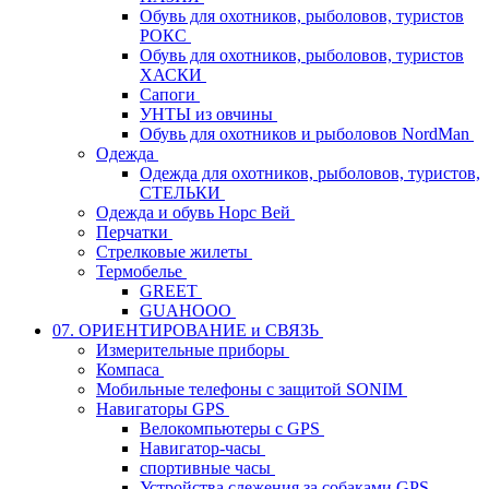
Обувь для охотников, рыболовов, туристов
РОКС
Обувь для охотников, рыболовов, туристов
ХАСКИ
Сапоги
УНТЫ из овчины
Обувь для охотников и рыболовов NordMan
Одежда
Одежда для охотников, рыболовов, туристов,
СТЕЛЬКИ
Одежда и обувь Норс Вей
Перчатки
Стрелковые жилеты
Термобелье
GREET
GUAHOOO
07. ОРИЕНТИРОВАНИЕ и СВЯЗЬ
Измерительные приборы
Компаса
Мобильные телефоны с защитой SONIM
Навигаторы GPS
Велокомпьютеры с GPS
Навигатор-часы
спортивные часы
Устройства слежения за собаками GPS