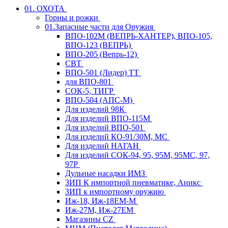
01. ОХОТА
Горны и рожки
01.Запасные части для Оружия
ВПО-102М (ВЕПРЬ-ХАНТЕР), ВПО-105,
ВПО-123 (ВЕПРЬ)
ВПО-205 (Вепрь-12)
СВТ
ВПО-501 (Лидер) ТТ
для ВПО-801
СОК-5, ТИГР
ВПО-504 (АПС-М)
Для изделий 98К
Для изделий ВПО-115М
Для изделий ВПО-501
Для изделий КО-91/30М, МС
Для изделий НАГАН
Для изделий СОК-94, 95, 95М, 95МС, 97,
97Р
Дульные насадки ИМЗ
ЗИП К импортной пневматике, Аникс
ЗИП к импортному оружию
Иж-18, Иж-18ЕМ-М
Иж-27М, Иж-27ЕМ
Магазины CZ