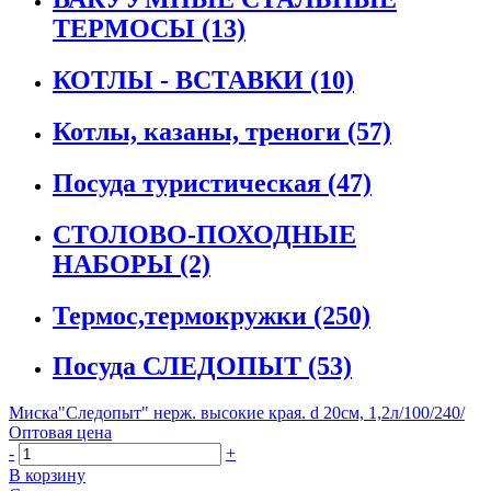
ТЕРМОСЫ
(13)
КОТЛЫ - ВСТАВКИ
(10)
Котлы, казаны, треноги
(57)
Посуда туристическая
(47)
СТОЛОВО-ПОХОДНЫЕ
НАБОРЫ
(2)
Термос,термокружки
(250)
Посуда СЛЕДОПЫТ
(53)
Миска"Следопыт" нерж. высокие края. d 20см, 1,2л/100/240/
Оптовая цена
-
+
В корзину