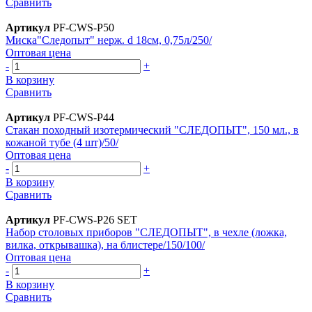
Сравнить
Артикул
PF-CWS-P50
Миска"Следопыт" нерж. d 18см, 0,75л/250/
Оптовая цена
-
+
В корзину
Сравнить
Артикул
PF-CWS-P44
Стакан походный изотермический "СЛЕДОПЫТ", 150 мл., в
кожаной тубе (4 шт)/50/
Оптовая цена
-
+
В корзину
Сравнить
Артикул
PF-CWS-P26 SET
Набор столовых приборов "СЛЕДОПЫТ", в чехле (ложка,
вилка, открывашка), на блистере/150/100/
Оптовая цена
-
+
В корзину
Сравнить