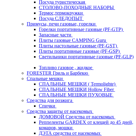
Посуда туристическая
СТОЛОВО-ПОХОДНЫЕ НАБОРЫ
Термос,термокружки
Посуда СЛЕДОПЫТ
Примусы, печи газовые, горелки
Горелки портативные газовые (PF-GTP)
Запасные части
Плиты газовые CAMPING Guru
Плиты настольные газовые (PF-GST)
Плиты портативные газовые (PF-GSP)
Светильники портативные газовые (PF-GLP)
Топливо газовое , жидкое
FORESTER Гриль и Барбекю
Спальные мешки
СПАЛЬНЫЕ МЕШКИ ( Termolighte)
СПАЛЬНЫЕ МЕШКИ Hollow Fiber
СПАЛЬНЫЕ МЕШКИ ПУХОВЫЕ
Средства для розжига
Спички
Средства защиты от насекомых
ДОМОВОЙ Средства от насекомых
Реппеленты GARDEX от клещей до 45 дней,
комаров, мошки
ДЭТА средства от насекомых