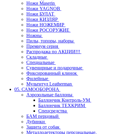
Ножи Maserin
Ножи YAGNOB
Ножи БУЛАТ
Ножи КИЗЛЯР
Ножи НОЖЕМИР
Ножи РОСОРУЖИЕ
Ножны
Пилы, топоры, наборы
Премиум серия
Распродажа по АКЦИИ!!!
Складные
Специальные
Сувенирные и подарочные
Фиксированный клинок
Филейные
Мультитул Leatherman
05. САМООБОРОНА
Аэрозольные баллоны
Баллончик Контроль-УМ
Баллончик ТЕХКРИМ
Спецсредства
БАМ перцовый
Дубинки
Защита от собак
Металлодетекторы персональные,