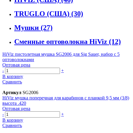
TRUGLO (США)
(30)
Мушки
(27)
Сменные оптоволокна HiViz
(12)
HiViz пистолетная мушка SG2006 для Sig Sauer, набор с 5
оптоволокнами
Оптовая цена
-
+
В корзину
Сравнить
Артикул
SG2006
HiViz мушка поперечная для карабинов с планкой 9,5 мм (3/8)
высота .420
Оптовая цена
-
+
В корзину
Сравнить