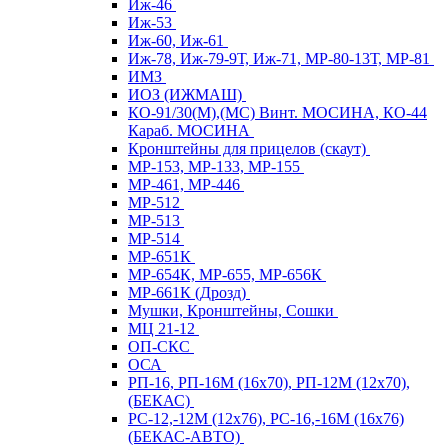
Иж-46
Иж-53
Иж-60, Иж-61
Иж-78, Иж-79-9Т, Иж-71, МР-80-13Т, МР-81
ИМЗ
ИОЗ (ИЖМАШ)
КО-91/30(М),(МС) Винт. МОСИНА, КО-44
Караб. МОСИНА
Кронштейны для прицелов (скаут)
МР-153, МР-133, МР-155
МР-461, МР-446
МР-512
МР-513
МР-514
МР-651К
МР-654К, МР-655, МР-656К
МР-661К (Дрозд)
Мушки, Кронштейны, Сошки
МЦ 21-12
ОП-СКС
ОСА
РП-16, РП-16М (16х70), РП-12М (12х70),
(БЕКАС)
РС-12,-12М (12х76), РС-16,-16М (16х76)
(БЕКАС-АВТО)