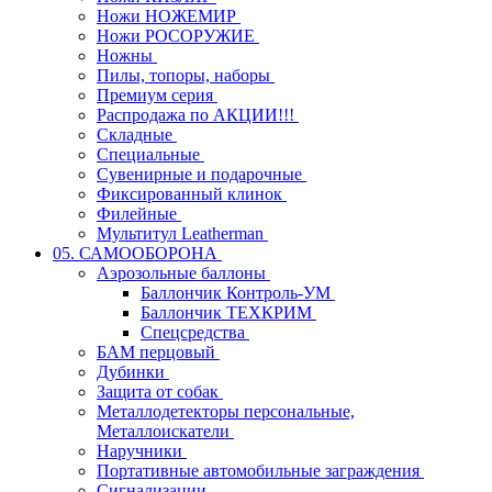
Ножи НОЖЕМИР
Ножи РОСОРУЖИЕ
Ножны
Пилы, топоры, наборы
Премиум серия
Распродажа по АКЦИИ!!!
Складные
Специальные
Сувенирные и подарочные
Фиксированный клинок
Филейные
Мультитул Leatherman
05. САМООБОРОНА
Аэрозольные баллоны
Баллончик Контроль-УМ
Баллончик ТЕХКРИМ
Спецсредства
БАМ перцовый
Дубинки
Защита от собак
Металлодетекторы персональные,
Металлоискатели
Наручники
Портативные автомобильные заграждения
Сигнализации