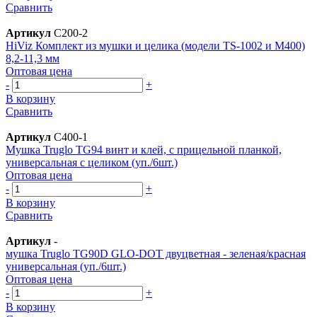
Сравнить
Артикул
C200-2
HiViz Комплект из мушки и целика (модели TS-1002 и M400)
8,2-11,3 мм
Оптовая цена
-
+
В корзину
Сравнить
Артикул
C400-1
Мушка Truglo TG94 винт и клей, c прицельной планкой,
универсальная с целиком (уп./6шт.)
Оптовая цена
-
+
В корзину
Сравнить
Артикул
-
мушка Truglo TG90D GLO-DOT двуцветная - зеленая/красная
универсальная (уп./6шт.)
Оптовая цена
-
+
В корзину