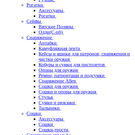
Рогатки
Аксессуары
Рогатки
Сейфы
Вятские Поляны
Олди(С-пб)
Снаряжение
Антабки
Камуфляжная лента
Кейсы и ящики для патронов, снаряжения и
чистки оружия
Кобуры и сумки для пистолетов
Опоры для оружия
Ремни, патронташи и подсумки
Снаряжение Allen
Сошки для оружия
Сошки и опоры для оружия
Стулья
Сумки и рюкзаки
Тыльники
Сошки
Аксессуары
Сошки
Сошки-трости