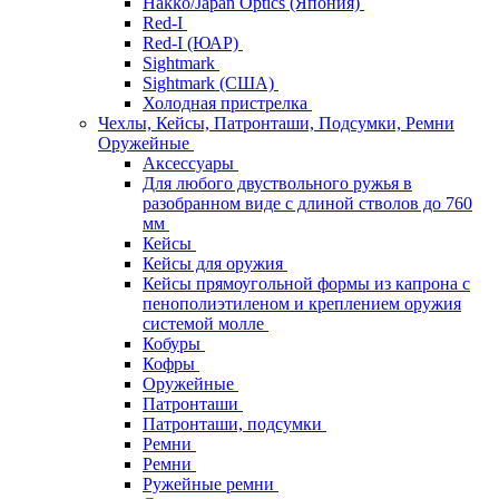
Hakko/Japan Optics (Япония)
Red-I
Red-I (ЮАР)
Sightmark
Sightmark (США)
Холодная пристрелка
Чехлы, Кейсы, Патронташи, Подсумки, Ремни
Оружейные
Аксессуары
Для любого двуствольного ружья в
разобранном виде с длиной стволов до 760
мм
Кейсы
Кейсы для оружия
Кейсы прямоугольной формы из капрона с
пенополиэтиленом и креплением оружия
системой молле
Кобуры
Кофры
Оружейные
Патронташи
Патронташи, подсумки
Ремни
Ремни
Ружейные ремни