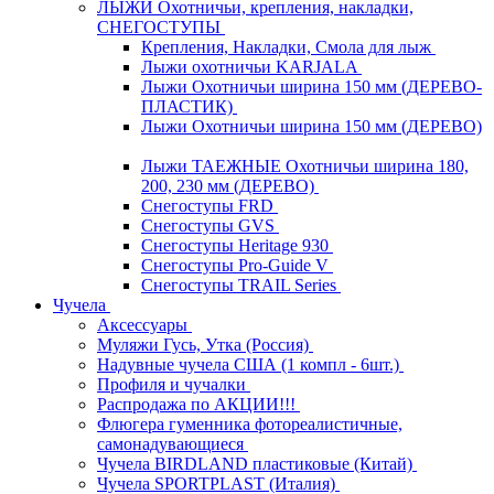
ЛЫЖИ Охотничьи, крепления, накладки,
СНЕГОСТУПЫ
Крепления, Накладки, Смола для лыж
Лыжи охотничьи KARJALA
Лыжи Охотничьи ширина 150 мм (ДЕРЕВО-
ПЛАСТИК)
Лыжи Охотничьи ширина 150 мм (ДЕРЕВО)
Лыжи ТАЕЖНЫЕ Охотничьи ширина 180,
200, 230 мм (ДЕРЕВО)
Снегоступы FRD
Снегоступы GVS
Снегоступы Heritage 930
Снегоступы Pro-Guide V
Снегоступы TRAIL Series
Чучела
Аксессуары
Муляжи Гусь, Утка (Россия)
Надувные чучела США (1 компл - 6шт.)
Профиля и чучалки
Распродажа по АКЦИИ!!!
Флюгера гуменника фотореалистичные,
самонадувающиеся
Чучела BIRDLAND пластиковые (Китай)
Чучела SPORTPLAST (Италия)