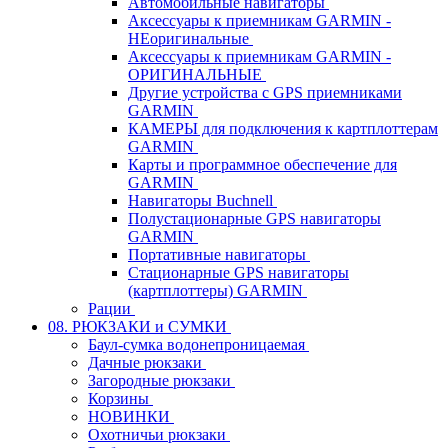
Автомобильные навигаторы
Аксессуары к приемникам GARMIN -
НЕоригинальные
Аксессуары к приемникам GARMIN -
ОРИГИНАЛЬНЫЕ
Другие устройства с GPS приемниками
GARMIN
КАМЕРЫ для подключения к картплоттерам
GARMIN
Карты и программное обеспечение для
GARMIN
Навигаторы Buchnell
Полустационарные GPS навигаторы
GARMIN
Портативные навигаторы
Стационарные GPS навигаторы
(картплоттеры) GARMIN
Рации
08. РЮКЗАКИ и СУМКИ
Баул-сумка водонепроницаемая
Дачные рюкзаки
Загородные рюкзаки
Корзины
НОВИНКИ
Охотничьи рюкзаки