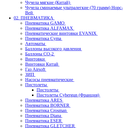
Чучела мягкие (Китай)
Чучела сминаемые ультралегкие (70 грамм) Норс-
Вей
02. ПНЕВМАТИКА
Пневматика GAMO
Пневматика ALFAMAX
Пневматические винтовки EVANIX
Пневматика Cyma
Автоматы
Баллоны высокого давления
Баллоны СО-2
Винтовки
Винтовки Китай
Газ Airsoft
ЗИП
Насосы пневматические
Пистолеты
Пистолеты
Пистолеты Cybergun (Франция)
Пневматика ARES
Пневматика BORNER
Пневматика Crosman
Пневматика Diana
Пневматика ESER
Пневматика GLETCHER