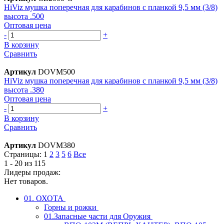
HiViz мушка поперечная для карабинов с планкой 9,5 мм (3/8)
высота .500
Оптовая цена
-
+
В корзину
Сравнить
Артикул
DOVM500
HiViz мушка поперечная для карабинов с планкой 9,5 мм (3/8)
высота .380
Оптовая цена
-
+
В корзину
Сравнить
Артикул
DOVM380
Страницы:
1
2
3
5
6
Все
1 - 20 из 115
Лидеры продаж:
Нет товаров.
01. ОХОТА
Горны и рожки
01.Запасные части для Оружия