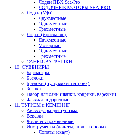
Лодки ПВХ Sea-Pro
ЛОДОЧНЫЕ МОТОРЫ SEA-PRO
Лодки (Уфа)
Двухместные
Одноместные
Трехместные
Лодки (Ярославль)
Двухместные
Моторные
Одноместные
Трехместные
САНКИ-ВАТРУШКИ
10. СУВЕНИРЫ
Барометры
Брелоки
Брелоки (пуля, макет патрона)
Значки
Набор для бани (шапки, коврики, варежки)
Фляжки подарочные
11. ТУРИЗМ и КЕМПИНГ
Аксессуары для туризма
Веревка
Жилеты страховочные
Инструменты (лопаты, пилы, топоры)
Лопаты (скаут)