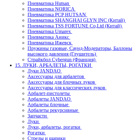
Пневматика Hutsan
Пневматика NORICA
Пневматика PCP HUTSAN
Пневматика SHANGHAI GLYN INC (Китай)
Пневматика TSS FORTUNE Co,Ltd (Китай)
Пневматика Umarex
Пневматика Аникс
Пневматика Ижевск
Пружины газовые, Саунд-Модераторы, Баллоны
высокого давления (Глушитель)
Страйкбол Cybergun (Франция)
15. ЛУКИ, АРБАЛЕТЫ, РОГАТКИ
Луки JANDAO
Аксессуары для арбалетов
Аксессуары для блочных луков
Аксессуары для классических луков
Арбалет-пистолеты
Арбалеты JANDAO
Арбалеты блочные
Арбалеты рекурсивные
Запчасти
Луки
Луки, арбалеты, рогатки
Рогатки
Стрелы и шарики