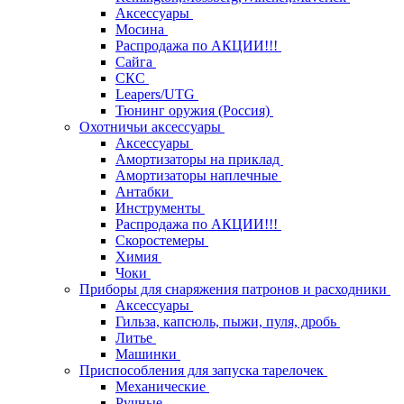
Аксессуары
Мосина
Распродажа по АКЦИИ!!!
Сайга
СКС
Leapers/UTG
Тюнинг оружия (Россия)
Охотничьи аксессуары
Аксессуары
Амортизаторы на приклад
Амортизаторы наплечные
Антабки
Инструменты
Распродажа по АКЦИИ!!!
Скоростемеры
Химия
Чоки
Приборы для снаряжения патронов и расходники
Аксессуары
Гильза, капсюль, пыжи, пуля, дробь
Литье
Машинки
Приспособления для запуска тарелочек
Механические
Ручные