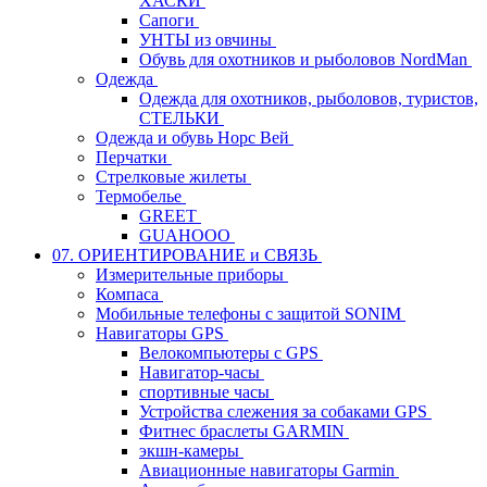
ХАСКИ
Сапоги
УНТЫ из овчины
Обувь для охотников и рыболовов NordMan
Одежда
Одежда для охотников, рыболовов, туристов,
СТЕЛЬКИ
Одежда и обувь Норс Вей
Перчатки
Стрелковые жилеты
Термобелье
GREET
GUAHOOO
07. ОРИЕНТИРОВАНИЕ и СВЯЗЬ
Измерительные приборы
Компаса
Мобильные телефоны с защитой SONIM
Навигаторы GPS
Велокомпьютеры с GPS
Навигатор-часы
спортивные часы
Устройства слежения за собаками GPS
Фитнес браслеты GARMIN
экшн-камеры
Авиационные навигаторы Garmin