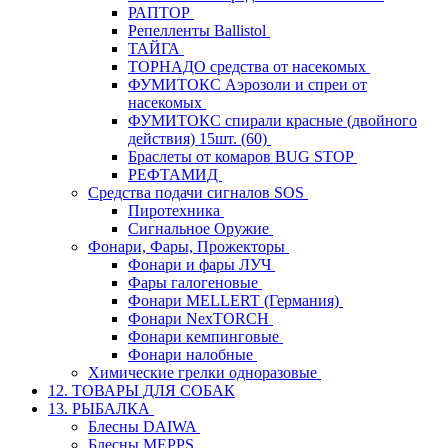
РАПТОР
Репелленты Ballistol
ТАЙГА
ТОРНАДО средства от насекомых
ФУМИТОКС Аэрозоли и спреи от
насекомых
ФУМИТОКС спирали красные (двойного
действия) 15шт. (60)
Браслеты от комаров BUG STOP
РЕФТАМИД
Средства подачи сигналов SOS
Пиротехника
Сигнальное Оружие
Фонари, Фары, Прожекторы
Фонари и фары ЛУЧ
Фары галогеновые
Фонари MELLERT (Германия)
Фонари NexTORCH
Фонари кемпинговые
Фонари налобные
Химические грелки одноразовые
12. ТОВАРЫ ДЛЯ СОБАК
13. РЫБАЛКА
Блесны DAIWA
Блесны MEPPS