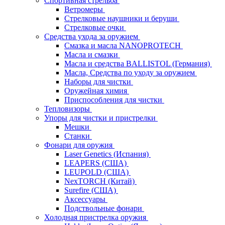
Спортивная стрельба
Ветромеры
Стрелковые наушники и беруши
Стрелковые очки
Средства ухода за оружием
Смазка и масла NANOPROTECH
Масла и смазки
Масла и средства BALLISTOL (Германия)
Масла, Средства по уходу за оружием
Наборы для чистки
Оружейная химия
Приспособления для чистки
Тепловизоры
Упоры для чистки и пристрелки
Мешки
Станки
Фонари для оружия
Laser Genetics (Испания)
LEAPERS (США)
LEUPOLD (США)
NexTORCH (Китай)
Surefire (США)
Аксессуары
Подствольные фонари
Холодная пристрелка оружия