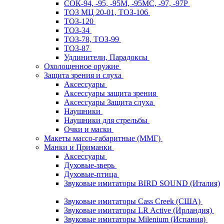
СОК-94, -95, -95М, -95МС, -97, -97Р
ТОЗ МЦ 20-01, ТОЗ-106
ТОЗ-120
ТОЗ-34
ТОЗ-78, ТОЗ-99
ТОЗ-87
Удлинители, Парадоксы
Охолощенное оружие
Защита зрения и слуха
Аксессуары
Аксессуары защита зрения
Аксессуары Защита слуха
Наушники
Наушники для стрельбы
Очки и маски
Макеты массо-габаритные (ММГ)
Манки и Приманки
Аксессуары
Духовые-зверь
Духовые-птица
Звуковые имитаторы BIRD SOUND (Италия)
Звуковые имитаторы Cass Creek (США)
Звуковые имитаторы LR Active (Ирландия)
Звуковые имитаторы Milenium (Испания)