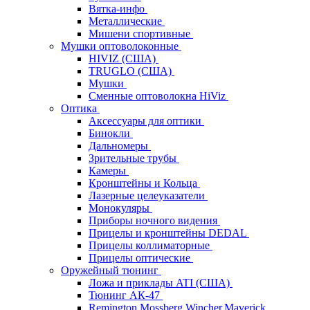
Вятка-инфо
Металлические
Мишени спортивные
Мушки оптоволоконные
HIVIZ (США)
TRUGLO (США)
Мушки
Сменные оптоволокна HiViz
Оптика
Аксессуары для оптики
Бинокли
Дальномеры
Зрительные трубы
Камеры
Кронштейны и Кольца
Лазерные целеуказатели
Монокуляры
Приборы ночного видения
Прицелы и кронштейны DEDAL
Прицелы коллиматорные
Прицелы оптические
Оружейный тюнинг
Ложа и приклады ATI (США)
Тюнинг АК-47
Remington,Mossberg,Wincher,Maverick