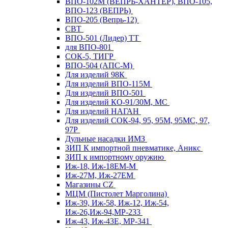
ВПО-102М (ВЕПРЬ-ХАНТЕР), ВПО-105,
ВПО-123 (ВЕПРЬ)
ВПО-205 (Вепрь-12)
СВТ
ВПО-501 (Лидер) ТТ
для ВПО-801
СОК-5, ТИГР
ВПО-504 (АПС-М)
Для изделий 98К
Для изделий ВПО-115М
Для изделий ВПО-501
Для изделий КО-91/30М, МС
Для изделий НАГАН
Для изделий СОК-94, 95, 95М, 95МС, 97,
97Р
Дульные насадки ИМЗ
ЗИП К импортной пневматике, Аникс
ЗИП к импортному оружию
Иж-18, Иж-18ЕМ-М
Иж-27М, Иж-27ЕМ
Магазины CZ
МЦМ (Пистолет Марголина)
Иж-39, Иж-58, Иж-12, Иж-54,
Иж-26,Иж-94,МР-233
Иж-43, Иж-43Е, МР-341