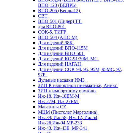
ВПО-123 (ВЕПРЬ)
ВПО-205 (Вепрь-12)
СВТ
ВПО-501 (Лидер) ТТ
для ВПО-801
СОК-5, ТИГР
ВПО-504 (АПС-М)
Для изделий 98К
Для изделий ВПО-115М
Для изделий ВПО-501
Для изделий КО-91/30М, МС
Для изделий НАГАН
Для изделий СОК-94, 95, 95М, 95МС, 97,
97Р
Дульные насадки ИМЗ
ЗИП К импортной пневматике, Аникс
ЗИП к импортному оружию
Иж-18, Иж-18ЕМ-М
Иж-27М, Иж-27ЕМ
Магазины CZ
МЦМ (Пистолет Марголина)
Иж-39, Иж-58, Иж-12, Иж-54,
Иж-26,Иж-94,МР-233
Иж-43, Иж-43Е, МР-341