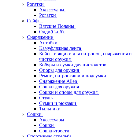
Рогатки
Аксессуары
Рогатки
Сейфы
Вятские Поляны
Олди(С-пб)
Снаряжение
Антабки
Камуфляжная лента
Кейсы и ящики для патронов, снаряжения и
чистки оружия
Кобуры и сумки для пистолетов
Опоры для оружия
Ремни, патронташи и подсумки
Снаряжение Allen
Сошки для оружия
Сошки и опоры для оружия
Стулья
Сумки и рюкзаки
Тыльники
Сошки
Аксессуары
Сошки
Сошки-трости
Спортивная стрельба