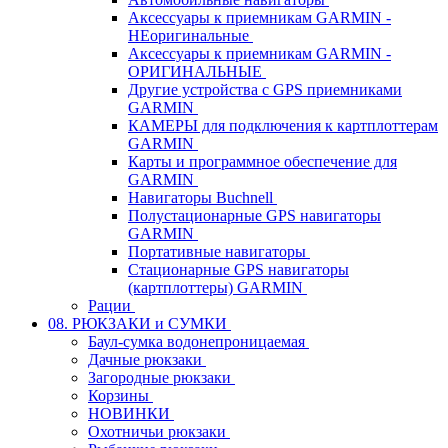
Аксессуары к приемникам GARMIN -
НЕоригинальные
Аксессуары к приемникам GARMIN -
ОРИГИНАЛЬНЫЕ
Другие устройства с GPS приемниками
GARMIN
КАМЕРЫ для подключения к картплоттерам
GARMIN
Карты и программное обеспечение для
GARMIN
Навигаторы Buchnell
Полустационарные GPS навигаторы
GARMIN
Портативные навигаторы
Стационарные GPS навигаторы
(картплоттеры) GARMIN
Рации
08. РЮКЗАКИ и СУМКИ
Баул-сумка водонепроницаемая
Дачные рюкзаки
Загородные рюкзаки
Корзины
НОВИНКИ
Охотничьи рюкзаки