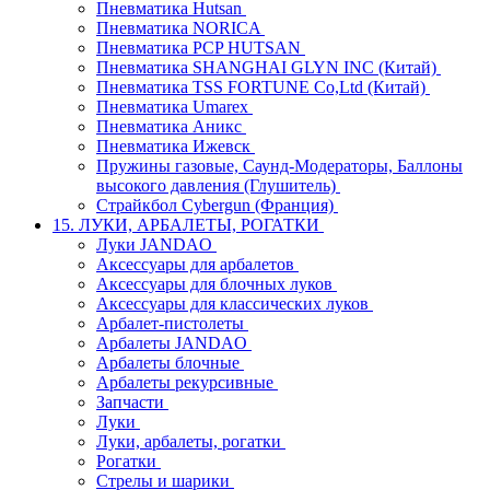
Пневматика Hutsan
Пневматика NORICA
Пневматика PCP HUTSAN
Пневматика SHANGHAI GLYN INC (Китай)
Пневматика TSS FORTUNE Co,Ltd (Китай)
Пневматика Umarex
Пневматика Аникс
Пневматика Ижевск
Пружины газовые, Саунд-Модераторы, Баллоны
высокого давления (Глушитель)
Страйкбол Cybergun (Франция)
15. ЛУКИ, АРБАЛЕТЫ, РОГАТКИ
Луки JANDAO
Аксессуары для арбалетов
Аксессуары для блочных луков
Аксессуары для классических луков
Арбалет-пистолеты
Арбалеты JANDAO
Арбалеты блочные
Арбалеты рекурсивные
Запчасти
Луки
Луки, арбалеты, рогатки
Рогатки
Стрелы и шарики