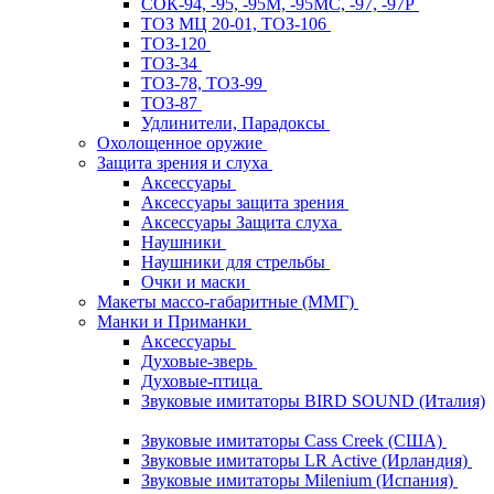
СОК-94, -95, -95М, -95МС, -97, -97Р
ТОЗ МЦ 20-01, ТОЗ-106
ТОЗ-120
ТОЗ-34
ТОЗ-78, ТОЗ-99
ТОЗ-87
Удлинители, Парадоксы
Охолощенное оружие
Защита зрения и слуха
Аксессуары
Аксессуары защита зрения
Аксессуары Защита слуха
Наушники
Наушники для стрельбы
Очки и маски
Макеты массо-габаритные (ММГ)
Манки и Приманки
Аксессуары
Духовые-зверь
Духовые-птица
Звуковые имитаторы BIRD SOUND (Италия)
Звуковые имитаторы Cass Creek (США)
Звуковые имитаторы LR Active (Ирландия)
Звуковые имитаторы Milenium (Испания)