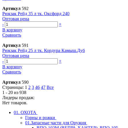
Артикул
592
Рюкзак Рейд 35 л тк. Оксфорд 240
Оптовая цена
-
+
В корзину
Сравнить
Артикул
591
Рюкзак Рейд 25 л тк. Кордура Камыш.Дуб
Оптовая цена
-
+
В корзину
Сравнить
Артикул
590
Страницы:
1
2
3
46
47
Все
1 - 20 из 938
Лидеры продаж:
Нет товаров.
01. ОХОТА
Горны и рожки
01.Запасные части для Оружия
ВПО-102М (ВЕПРЬ-ХАНТЕР), ВПО-105,