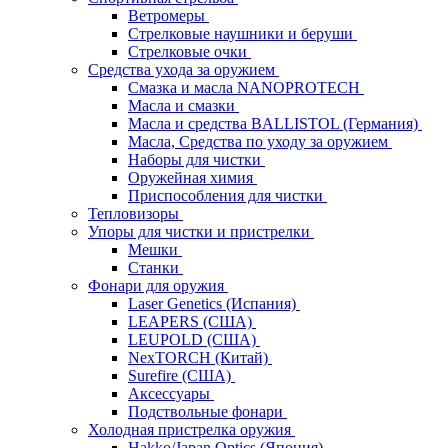
Ветромеры
Стрелковые наушники и беруши
Стрелковые очки
Средства ухода за оружием
Смазка и масла NANOPROTECH
Масла и смазки
Масла и средства BALLISTOL (Германия)
Масла, Средства по уходу за оружием
Наборы для чистки
Оружейная химия
Приспособления для чистки
Тепловизоры
Упоры для чистки и пристрелки
Мешки
Станки
Фонари для оружия
Laser Genetics (Испания)
LEAPERS (США)
LEUPOLD (США)
NexTORCH (Китай)
Surefire (США)
Аксессуары
Подствольные фонари
Холодная пристрелка оружия
Hakko/Japan Optics (Япония)