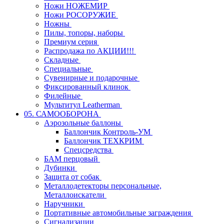
Ножи НОЖЕМИР
Ножи РОСОРУЖИЕ
Ножны
Пилы, топоры, наборы
Премиум серия
Распродажа по АКЦИИ!!!
Складные
Специальные
Сувенирные и подарочные
Фиксированный клинок
Филейные
Мультитул Leatherman
05. САМООБОРОНА
Аэрозольные баллоны
Баллончик Контроль-УМ
Баллончик ТЕХКРИМ
Спецсредства
БАМ перцовый
Дубинки
Защита от собак
Металлодетекторы персональные,
Металлоискатели
Наручники
Портативные автомобильные заграждения
Сигнализации