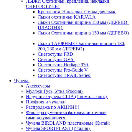
ЛЫЖИ Охотничьи, крепления, накладки,
СНЕГОСТУПЫ
Крепления, Накладки, Смола для лыж
Лыжи охотничьи KARJALA
Лыжи Охотничьи ширина 150 мм (ДЕРЕВО-
ПЛАСТИК)
Лыжи Охотничьи ширина 150 мм (ДЕРЕВО)
Лыжи ТАЕЖНЫЕ Охотничьи ширина 180,
200, 230 мм (ДЕРЕВО)
Снегоступы FRD
Снегоступы GVS
Снегоступы Heritage 930
Снегоступы Pro-Guide V
Снегоступы TRAIL Series
Чучела
Аксессуары
Муляжи Гусь, Утка (Россия)
Надувные чучела США (1 компл - 6шт.)
Профиля и чучалки
Распродажа по АКЦИИ!!!
Флюгера гуменника фотореалистичные,
самонадувающиеся
Чучела BIRDLAND пластиковые (Китай)
Чучела SPORTPLAST (Италия)