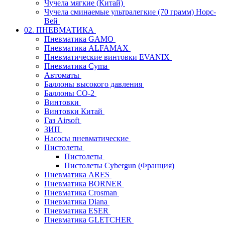
Чучела мягкие (Китай)
Чучела сминаемые ультралегкие (70 грамм) Норс-
Вей
02. ПНЕВМАТИКА
Пневматика GAMO
Пневматика ALFAMAX
Пневматические винтовки EVANIX
Пневматика Cyma
Автоматы
Баллоны высокого давления
Баллоны СО-2
Винтовки
Винтовки Китай
Газ Airsoft
ЗИП
Насосы пневматические
Пистолеты
Пистолеты
Пистолеты Cybergun (Франция)
Пневматика ARES
Пневматика BORNER
Пневматика Crosman
Пневматика Diana
Пневматика ESER
Пневматика GLETCHER