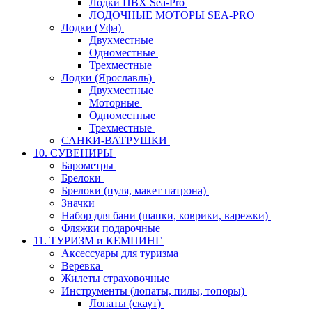
Лодки ПВХ Sea-Pro
ЛОДОЧНЫЕ МОТОРЫ SEA-PRO
Лодки (Уфа)
Двухместные
Одноместные
Трехместные
Лодки (Ярославль)
Двухместные
Моторные
Одноместные
Трехместные
САНКИ-ВАТРУШКИ
10. СУВЕНИРЫ
Барометры
Брелоки
Брелоки (пуля, макет патрона)
Значки
Набор для бани (шапки, коврики, варежки)
Фляжки подарочные
11. ТУРИЗМ и КЕМПИНГ
Аксессуары для туризма
Веревка
Жилеты страховочные
Инструменты (лопаты, пилы, топоры)
Лопаты (скаут)