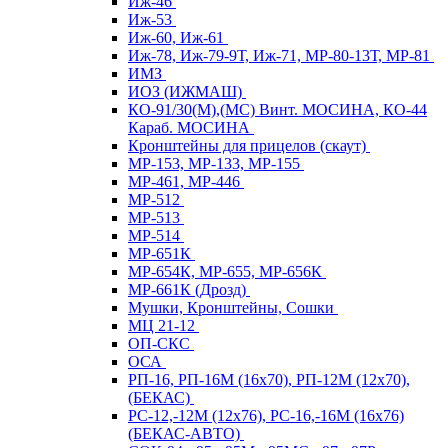
Иж-46
Иж-53
Иж-60, Иж-61
Иж-78, Иж-79-9Т, Иж-71, МР-80-13Т, МР-81
ИМЗ
ИОЗ (ИЖМАШ)
КО-91/30(М),(МС) Винт. МОСИНА, КО-44
Караб. МОСИНА
Кронштейны для прицелов (скаут)
МР-153, МР-133, МР-155
МР-461, МР-446
МР-512
МР-513
МР-514
МР-651К
МР-654К, МР-655, МР-656К
МР-661К (Дрозд)
Мушки, Кронштейны, Сошки
МЦ 21-12
ОП-СКС
ОСА
РП-16, РП-16М (16х70), РП-12М (12х70),
(БЕКАС)
РС-12,-12М (12х76), РС-16,-16М (16х76)
(БЕКАС-АВТО)