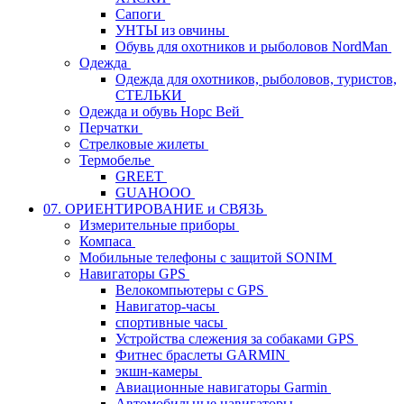
Сапоги
УНТЫ из овчины
Обувь для охотников и рыболовов NordMan
Одежда
Одежда для охотников, рыболовов, туристов,
СТЕЛЬКИ
Одежда и обувь Норс Вей
Перчатки
Стрелковые жилеты
Термобелье
GREET
GUAHOOO
07. ОРИЕНТИРОВАНИЕ и СВЯЗЬ
Измерительные приборы
Компаса
Мобильные телефоны с защитой SONIM
Навигаторы GPS
Велокомпьютеры с GPS
Навигатор-часы
спортивные часы
Устройства слежения за собаками GPS
Фитнес браслеты GARMIN
экшн-камеры
Авиационные навигаторы Garmin
Автомобильные навигаторы