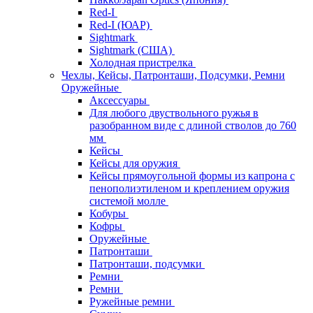
Red-I
Red-I (ЮАР)
Sightmark
Sightmark (США)
Холодная пристрелка
Чехлы, Кейсы, Патронташи, Подсумки, Ремни
Оружейные
Аксессуары
Для любого двуствольного ружья в
разобранном виде с длиной стволов до 760
мм
Кейсы
Кейсы для оружия
Кейсы прямоугольной формы из капрона с
пенополиэтиленом и креплением оружия
системой молле
Кобуры
Кофры
Оружейные
Патронташи
Патронташи, подсумки
Ремни
Ремни
Ружейные ремни