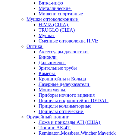
Вятка-инфо
Металлические
Мишени спортивные
Мушки оптоволоконные
HIVIZ (США)
TRUGLO (США)
Мушки
Сменные оптоволокна HiViz
Оптика
Аксессуары для оптики
Бинокли
Дальномеры
Зрительные трубы
Камеры
Кронштейны и Кольца
Лазерные целеуказатели
Монокуляры
Приборы ночного видения
Прицелы и кронштейны DEDAL
Прицелы коллиматорные
Прицелы оптические
Оружейный тюнинг
Ложа и приклады ATI (США)
Тюнинг АК-47
Remington,Mossberg,Wincher,Maverick