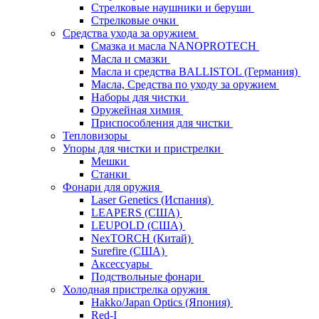
Стрелковые наушники и беруши
Стрелковые очки
Средства ухода за оружием
Смазка и масла NANOPROTECH
Масла и смазки
Масла и средства BALLISTOL (Германия)
Масла, Средства по уходу за оружием
Наборы для чистки
Оружейная химия
Приспособления для чистки
Тепловизоры
Упоры для чистки и пристрелки
Мешки
Станки
Фонари для оружия
Laser Genetics (Испания)
LEAPERS (США)
LEUPOLD (США)
NexTORCH (Китай)
Surefire (США)
Аксессуары
Подствольные фонари
Холодная пристрелка оружия
Hakko/Japan Optics (Япония)
Red-I