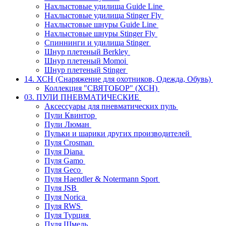
Нахлыстовые удилища Guide Line
Нахлыстовые удилища Stinger Fly
Нахлыстовые шнуры Guide Line
Нахлыстовые шнуры Stinger Fly
Спиннинги и удилища Stinger
Шнур плетеный Berkley
Шнур плетеный Momoi
Шнур плетеный Stinger
14. ХСН (Снаряжение для охотников, Одежда, Обувь)
Коллекция "СВЯТОБОР" (ХСН)
03. ПУЛИ ПНЕВМАТИЧЕСКИЕ
Аксессуары для пневматических пуль
Пули Квинтор
Пули Люман
Пульки и шарики других производителей
Пуля Crosman
Пуля Diana
Пуля Gamo
Пуля Geco
Пуля Haendler & Notermann Sport
Пуля JSB
Пуля Norica
Пуля RWS
Пуля Турция
Пуля Шмель