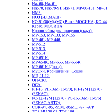
Иж-60, Иж-61
Иж-78, Иж-79-9Т, Иж-71, МР-80-13Т, МР-81
ИМЗ
ИОЗ (ИЖМАШ)
КО-91/30(М),(МС) Винт. МОСИНА, КО-44
Караб. МОСИНА
Кронштейны для прицелов (скаут)
МР-153, МР-133, МР-155
МР-461, МР-446
МР-512
МР-513
МР-514
МР-651К
МР-654К, МР-655, МР-656К
МР-661К (Дрозд)
Мушки, Кронштейны, Сошки
МЦ 21-12
ОП-СКС
ОСА
РП-16, РП-16М (16х70), РП-12М (12х70),
(БЕКАС)
РС-12,-12М (12х76), РС-16,-16М (16х76)
(БЕКАС-АВТО)
СОК-94, -95, -95М, -95МС, -97, -97Р
ТОЗ МЦ 20-01, ТОЗ-106