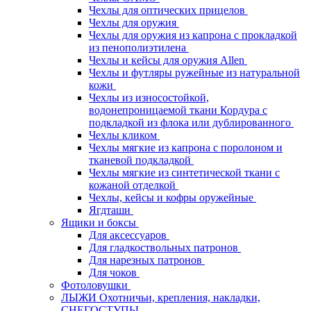
Чехлы для оптических прицелов
Чехлы для оружия
Чехлы для оружия из капрона с прокладкой
из пенополиэтилена
Чехлы и кейсы для оружия Allen
Чехлы и футляры ружейные из натуральной
кожи
Чехлы из износостойкой,
водонепроницаемой ткани Кордура с
подкладкой из флока или дублированного
Чехлы кликом
Чехлы мягкие из капрона с поролоном и
тканевой подкладкой
Чехлы мягкие из синтетической ткани с
кожаной отделкой
Чехлы, кейсы и кофры оружейные
Ягдташи
Ящики и боксы
Для аксессуаров
Для гладкоствольных патронов
Для нарезных патронов
Для чоков
Фотоловушки
ЛЫЖИ Охотничьи, крепления, накладки,
СНЕГОСТУПЫ