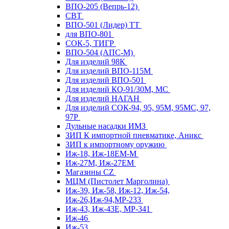
ВПО-205 (Вепрь-12)
СВТ
ВПО-501 (Лидер) ТТ
для ВПО-801
СОК-5, ТИГР
ВПО-504 (АПС-М)
Для изделий 98К
Для изделий ВПО-115М
Для изделий ВПО-501
Для изделий КО-91/30М, МС
Для изделий НАГАН
Для изделий СОК-94, 95, 95М, 95МС, 97,
97Р
Дульные насадки ИМЗ
ЗИП К импортной пневматике, Аникс
ЗИП к импортному оружию
Иж-18, Иж-18ЕМ-М
Иж-27М, Иж-27ЕМ
Магазины CZ
МЦМ (Пистолет Марголина)
Иж-39, Иж-58, Иж-12, Иж-54,
Иж-26,Иж-94,МР-233
Иж-43, Иж-43Е, МР-341
Иж-46
Иж-53