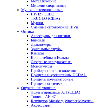
Металлические
Мишени спортивные
Мушки оптоволоконные
HIVIZ (США)
TRUGLO (США)
Мушки
Сменные оптоволокна HiViz
Оптика
Аксессуары для оптики
Бинокли
Дальномеры
Зрительные трубы
Камеры
Кронштейны и Кольца
Лазерные целеуказатели
Монокуляры
Приборы ночного видения
Прицелы и кронштейны DEDAL
Прицелы коллиматорные
Прицелы оптические
Оружейный тюнинг
Ложа и приклады ATI (США)
Тюнинг АК-47
Remington,Mossberg,Wincher,Maverick
Аксессуары