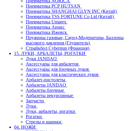
Пневматика NORICA
Пневматика PCP HUTSAN
Пневматика SHANGHAI GLYN INC (Китай)
Пневматика TSS FORTUNE Co,Ltd (Китай)
Пневматика Umarex
Пневматика Аникс
Пневматика Ижевск
Пружины газовые, Саунд-Модераторы, Баллоны
высокого давления (Глушитель)
Страйкбол Cybergun (Франция)
15. ЛУКИ, АРБАЛЕТЫ, РОГАТКИ
Луки JANDAO
Аксессуары для арбалетов
Аксессуары для блочных луков
Аксессуары для классических луков
Арбалет-пистолеты
Арбалеты JANDAO
Арбалеты блочные
Арбалеты рекурсивные
Запчасти
Луки
Луки, арбалеты, рогатки
Рогатки
Стрелы и шарики
04. НОЖИ