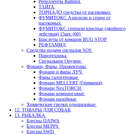
Репелленты Ballistol
ТАЙГА
ТОРНАДО средства от насекомых
ФУМИТОКС Аэрозоли и спреи от
насекомых
ФУМИТОКС спирали красные (двойного
действия) 15шт. (60)
Браслеты от комаров BUG STOP
РЕФТАМИД
Средства подачи сигналов SOS
Пиротехника
Сигнальное Оружие
Фонари, Фары, Прожекторы
Фонари и фары ЛУЧ
Фары галогеновые
Фонари MELLERT (Германия)
Фонари NexTORCH
Фонари кемпинговые
Фонари налобные
Химические грелки одноразовые
12. ТОВАРЫ ДЛЯ СОБАК
13. РЫБАЛКА
Блесны DAIWA
Блесны MEPPS
Блесны SWD