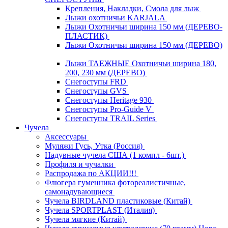
Крепления, Накладки, Смола для лыж
Лыжи охотничьи KARJALA
Лыжи Охотничьи ширина 150 мм (ДЕРЕВО-
ПЛАСТИК)
Лыжи Охотничьи ширина 150 мм (ДЕРЕВО)
Лыжи ТАЕЖНЫЕ Охотничьи ширина 180,
200, 230 мм (ДЕРЕВО)
Снегоступы FRD
Снегоступы GVS
Снегоступы Heritage 930
Снегоступы Pro-Guide V
Снегоступы TRAIL Series
Чучела
Аксессуары
Муляжи Гусь, Утка (Россия)
Надувные чучела США (1 компл - 6шт.)
Профиля и чучалки
Распродажа по АКЦИИ!!!
Флюгера гуменника фотореалистичные,
самонадувающиеся
Чучела BIRDLAND пластиковые (Китай)
Чучела SPORTPLAST (Италия)
Чучела мягкие (Китай)