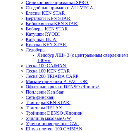
Силиконовые приманки SPRO
Съедобные приманки ALLVEGA
Блесны KEN STAR
Вертлюги KEN STAR
Виброхвосты KEN STAR
Воблеры KEN STAR
Катушки RYOBI
Катушки TICA
Крючки KEN STAR
Ледобуры
Ледобур ЛШ - 3 (с центральным сверлением)
130мм
Леска 100 CAIMAN
Леска 100 KEN STAR
Леска 200 TRIADA CARP
Мягкие приманки A-FACTOR
Офсетные крючки DENSO /Япония/
Поплавки Ken Star
Сеть финская
Твистеры KEN STAR
Твистеры RELAX
Тройники DENSO /Япония/
Удилища маховые GW
Удочки проводочные GW
Шнур плетен. 100 CAIMAN