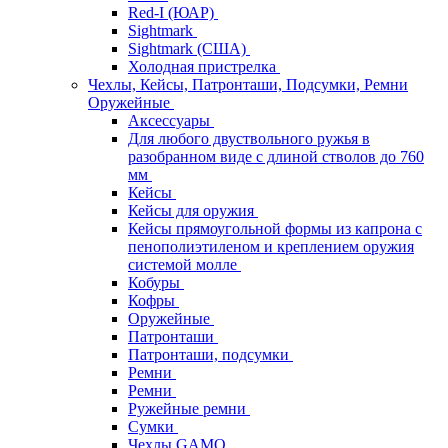
Red-I (ЮАР)
Sightmark
Sightmark (США)
Холодная пристрелка
Чехлы, Кейсы, Патронташи, Подсумки, Ремни
Оружейные
Аксессуары
Для любого двуствольного ружья в
разобранном виде с длиной стволов до 760
мм
Кейсы
Кейсы для оружия
Кейсы прямоугольной формы из капрона с
пенополиэтиленом и креплением оружия
системой молле
Кобуры
Кофры
Оружейные
Патронташи
Патронташи, подсумки
Ремни
Ремни
Ружейные ремни
Сумки
Чехлы GAMO