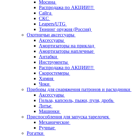
Мосина
Распродажа по АКЦИИ!!!
Сайга
СКС
Leapers/UTG
Тюнинг оружия (Россия)
Охотничьи аксессуары
Аксессуары
Амортизаторы на приклад
Амортизаторы наплечные
Антабки
Инструменты
Распродажа по АКЦИИ!!!
Скоростемеры
Химия
Чоки
Приборы для снаряжения патронов и расходники
Аксессуары
Гильза, капсюль, пыжи, пуля, дробь
Литье
Машинки
Приспособления для запуска тарелочек
Механические
Ручные
Рогатки