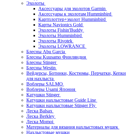
Эхолоты
Аксессуары для эхолотов Garmin
Аксессуары к эхолотам Humminbird
Картплоттер+эхолот Humminbird
Карты Navionics Gold
Эхолоты Fishin'Buddy
Эхолоты Humminbird
Эхолоты Rivotek
Эхолоты LOWRANCE
Блесны Abu Garcia
Блесны Kuusamo Финляндия
Блесны Stinger
Блесны Westin
Вейдерсы, Ботинки, Костюмы, Перчатки, Кепки
для нахлыста
Воблеры SALMO
Воблеры Usami Япония
Катушки Stinger
Катушки нахлыстовые Guide Line
Катушки нахлыстовые Stinger Fly
Леска Balsax
Леска Berkley
Леска Momoi
Материалы для вязания нахлыстовых мушек
Нахлыстовые мушки