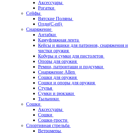
Аксессуары
Рогатки
Сейфы
Вятские Поляны
Олди(С-пб)
Снаряжение
Антабки
Камуфляжная лента
Кейсы и ящики для патронов, снаряжения и
чистки оружия
Кобуры и сумки для пистолетов
Опоры для оружия
Ремни, патронташи и подсумки
Снаряжение Allen
Сошки для оружия
Сошки и опоры для оружия
Стулья
Сумки и рюкзаки
Тыльники
Сошки
Аксессуары
Сошки
Сошки-трости
Спортивная стрельба
Ветромеры