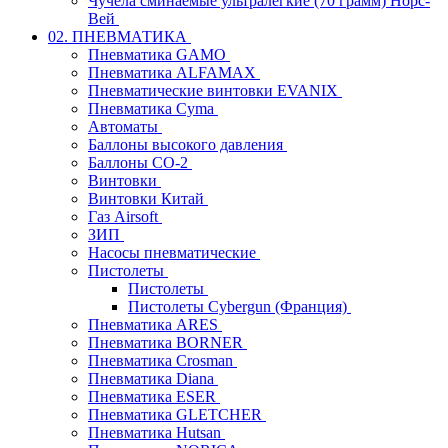
Чучела сминаемые ультралегкие (70 грамм) Норс-
Вей
02. ПНЕВМАТИКА
Пневматика GAMO
Пневматика ALFAMAX
Пневматические винтовки EVANIX
Пневматика Cyma
Автоматы
Баллоны высокого давления
Баллоны СО-2
Винтовки
Винтовки Китай
Газ Airsoft
ЗИП
Насосы пневматические
Пистолеты
Пистолеты
Пистолеты Cybergun (Франция)
Пневматика ARES
Пневматика BORNER
Пневматика Crosman
Пневматика Diana
Пневматика ESER
Пневматика GLETCHER
Пневматика Hutsan