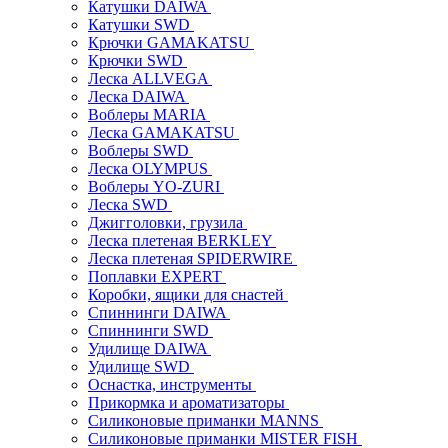
Катушки DAIWA
Катушки SWD
Крючки GAMAKATSU
Крючки SWD
Леска ALLVEGA
Леска DAIWA
Воблеры MARIA
Леска GAMAKATSU
Воблеры SWD
Леска OLYMPUS
Воблеры YO-ZURI
Леска SWD
Джигголовки, грузила
Леска плетеная BERKLEY
Леска плетеная SPIDERWIRE
Поплавки EXPERT
Коробки, ящики для снастей
Спиннинги DAIWA
Спиннинги SWD
Удилище DAIWA
Удилище SWD
Оснастка, инструменты
Прикормка и ароматизаторы
Силиконовые приманки MANNS
Силиконовые приманки MISTER FISH