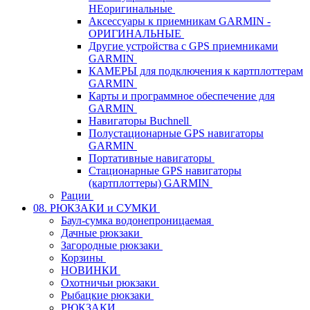
НЕоригинальные
Аксессуары к приемникам GARMIN -
ОРИГИНАЛЬНЫЕ
Другие устройства с GPS приемниками
GARMIN
КАМЕРЫ для подключения к картплоттерам
GARMIN
Карты и программное обеспечение для
GARMIN
Навигаторы Buchnell
Полустационарные GPS навигаторы
GARMIN
Портативные навигаторы
Стационарные GPS навигаторы
(картплоттеры) GARMIN
Рации
08. РЮКЗАКИ и СУМКИ
Баул-сумка водонепроницаемая
Дачные рюкзаки
Загородные рюкзаки
Корзины
НОВИНКИ
Охотничьи рюкзаки
Рыбацкие рюкзаки
РЮКЗАКИ