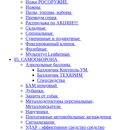
Ножи РОСОРУЖИЕ
Ножны
Пилы, топоры, наборы
Премиум серия
Распродажа по АКЦИИ!!!
Складные
Специальные
Сувенирные и подарочные
Фиксированный клинок
Филейные
Мультитул Leatherman
05. САМООБОРОНА
Аэрозольные баллоны
Баллончик Контроль-УМ
Баллончик ТЕХКРИМ
Спецсредства
БАМ перцовый
Дубинки
Защита от собак
Металлодетекторы персональные,
Металлоискатели
Наручники
Портативные автомобильные заграждения
Сигнализации
УДАР - эффективное средство средство