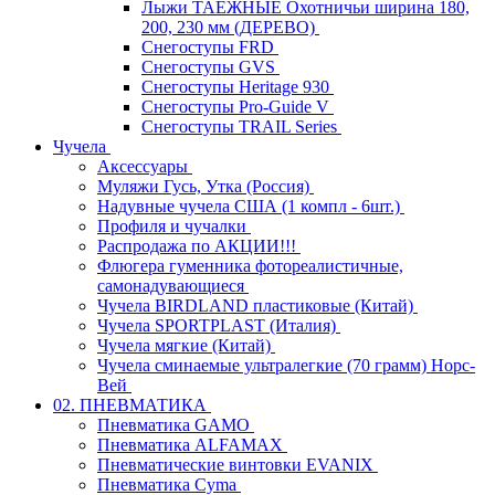
Лыжи ТАЕЖНЫЕ Охотничьи ширина 180,
200, 230 мм (ДЕРЕВО)
Снегоступы FRD
Снегоступы GVS
Снегоступы Heritage 930
Снегоступы Pro-Guide V
Снегоступы TRAIL Series
Чучела
Аксессуары
Муляжи Гусь, Утка (Россия)
Надувные чучела США (1 компл - 6шт.)
Профиля и чучалки
Распродажа по АКЦИИ!!!
Флюгера гуменника фотореалистичные,
самонадувающиеся
Чучела BIRDLAND пластиковые (Китай)
Чучела SPORTPLAST (Италия)
Чучела мягкие (Китай)
Чучела сминаемые ультралегкие (70 грамм) Норс-
Вей
02. ПНЕВМАТИКА
Пневматика GAMO
Пневматика ALFAMAX
Пневматические винтовки EVANIX
Пневматика Cyma