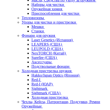
Масла, Средства по уходу за оружием
Наборы для чистки
Оружейная химия
Приспособления для чистки
Тепловизоры
Упоры для чистки и пристрелки
Мешки
Станки
Фонари для оружия
Laser Genetics (Испания)
LEAPERS (США)
LEUPOLD (США)
NexTORCH (Китай)
Surefire (США)
Аксессуары
Подствольные фонари
Холодная пристрелка оружия
Hakko/Japan Optics (Япония)
Red-I
Red-I (ЮАР)
Sightmark
Sightmark (США)
Холодная пристрелка
Чехлы, Кейсы, Патронташи, Подсумки, Ремни
Оружейные