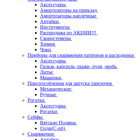
Аксессуары
Амортизаторы на приклад
Амортизаторы наплечные
Антабки
Инструменты
Распродажа по АКЦИИ!!!
Скоростемеры
Химия
Чоки
Приборы для снаряжения патронов и расходники
Аксессуары
Гильза, капсюль, пыжи, пуля, дробь
Литье
Машинки
Приспособления для запуска тарелочек
Механические
Ручные
Рогатки
Аксессуары
Рогатки
Сейфы
Вятские Поляны
Олди(С-пб)
Снаряжение
Антабки