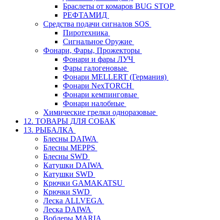
Браслеты от комаров BUG STOP
РЕФТАМИД
Средства подачи сигналов SOS
Пиротехника
Сигнальное Оружие
Фонари, Фары, Прожекторы
Фонари и фары ЛУЧ
Фары галогеновые
Фонари MELLERT (Германия)
Фонари NexTORCH
Фонари кемпинговые
Фонари налобные
Химические грелки одноразовые
12. ТОВАРЫ ДЛЯ СОБАК
13. РЫБАЛКА
Блесны DAIWA
Блесны MEPPS
Блесны SWD
Катушки DAIWA
Катушки SWD
Крючки GAMAKATSU
Крючки SWD
Леска ALLVEGA
Леска DAIWA
Воблеры MARIA