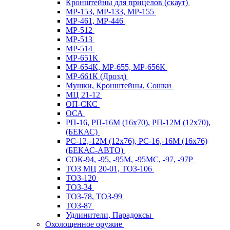
Кронштейны для прицелов (скаут)
МР-153, МР-133, МР-155
МР-461, МР-446
МР-512
МР-513
МР-514
МР-651К
МР-654К, МР-655, МР-656К
МР-661К (Дрозд)
Мушки, Кронштейны, Сошки
МЦ 21-12
ОП-СКС
ОСА
РП-16, РП-16М (16х70), РП-12М (12х70),
(БЕКАС)
РС-12,-12М (12х76), РС-16,-16М (16х76)
(БЕКАС-АВТО)
СОК-94, -95, -95М, -95МС, -97, -97Р
ТОЗ МЦ 20-01, ТОЗ-106
ТОЗ-120
ТОЗ-34
ТОЗ-78, ТОЗ-99
ТОЗ-87
Удлинители, Парадоксы
Охолощенное оружие