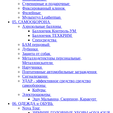
Сувенирные и подарочные
Фиксированный клинок
Филейные
Мультитул Leatherman
05. САМООБОРОНА
Аэрозольные баллоны
Баллончик Контроль-УМ
Баллончик ТЕХКРИМ
Спецсредства
БАМ перцовый
Дубинки
Защита от собак
Металлодетекторы персональные,
Металлоискатели
Наручники
Портативные автомобильные заграждения
Сигнализации
УДАР - эффективное средство средство
самообороны
Кобуры
Электрошокеры
Эшу Мальвина, Скорпион, Каракурт
06. ОДЕЖДА и ОБУВЬ
Nova Tour
ЗИМНИЕ ГОЛОВНЫЕ УБОРЫ nOVA tOUR