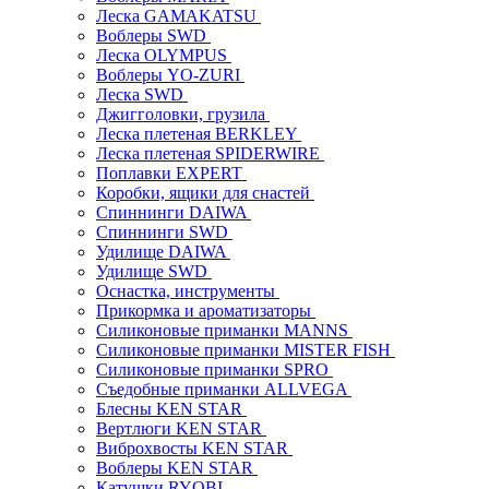
Леска GAMAKATSU
Воблеры SWD
Леска OLYMPUS
Воблеры YO-ZURI
Леска SWD
Джигголовки, грузила
Леска плетеная BERKLEY
Леска плетеная SPIDERWIRE
Поплавки EXPERT
Коробки, ящики для снастей
Спиннинги DAIWA
Спиннинги SWD
Удилище DAIWA
Удилище SWD
Оснастка, инструменты
Прикормка и ароматизаторы
Силиконовые приманки MANNS
Силиконовые приманки MISTER FISH
Силиконовые приманки SPRO
Съедобные приманки ALLVEGA
Блесны KEN STAR
Вертлюги KEN STAR
Виброхвосты KEN STAR
Воблеры KEN STAR
Катушки RYOBI