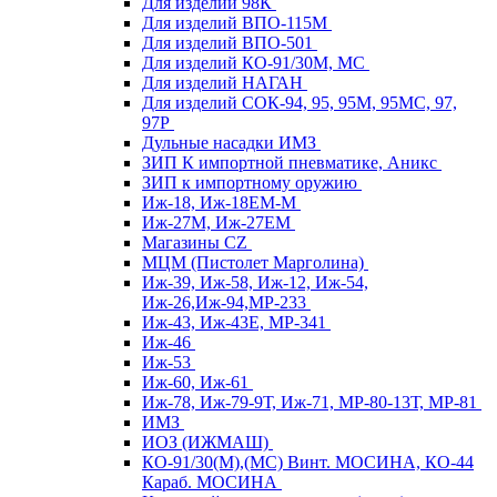
Для изделий 98К
Для изделий ВПО-115М
Для изделий ВПО-501
Для изделий КО-91/30М, МС
Для изделий НАГАН
Для изделий СОК-94, 95, 95М, 95МС, 97,
97Р
Дульные насадки ИМЗ
ЗИП К импортной пневматике, Аникс
ЗИП к импортному оружию
Иж-18, Иж-18ЕМ-М
Иж-27М, Иж-27ЕМ
Магазины CZ
МЦМ (Пистолет Марголина)
Иж-39, Иж-58, Иж-12, Иж-54,
Иж-26,Иж-94,МР-233
Иж-43, Иж-43Е, МР-341
Иж-46
Иж-53
Иж-60, Иж-61
Иж-78, Иж-79-9Т, Иж-71, МР-80-13Т, МР-81
ИМЗ
ИОЗ (ИЖМАШ)
КО-91/30(М),(МС) Винт. МОСИНА, КО-44
Караб. МОСИНА