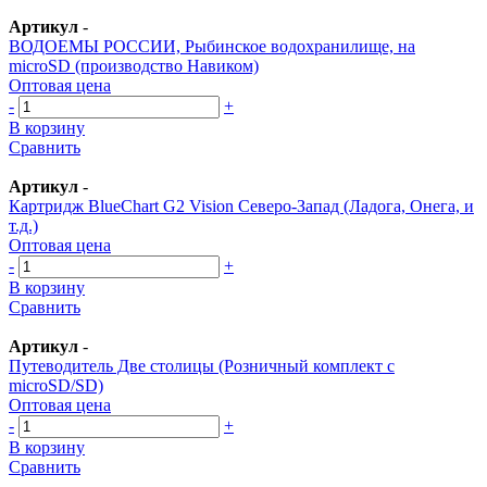
Артикул
-
ВОДОЕМЫ РОССИИ, Рыбинское водохранилище, на
microSD (производство Навиком)
Оптовая цена
-
+
В корзину
Сравнить
Артикул
-
Картридж BlueChart G2 Vision Северо-Запад (Ладога, Онега, и
т.д.)
Оптовая цена
-
+
В корзину
Сравнить
Артикул
-
Путеводитель Две столицы (Розничный комплект с
microSD/SD)
Оптовая цена
-
+
В корзину
Сравнить