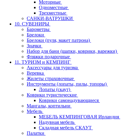
Моторные
Одноместные
Трехместные
САНКИ-ВАТРУШКИ
10. СУВЕНИРЫ
Барометры
Брелоки
Брелоки (пуля, макет патрона)
Значки
Набор для бани (шапки, коврики, варежки)
Фляжки подарочные
11. ТУРИЗМ и КЕМПИНГ
Аксессуары для туризма
Веревка
Жилеты страховочные
Инструменты (лопаты, пилы, топоры)
Лопаты (скаут)
Коврики туристические
Коврики самонадувающиеся
Мангалы, коптильни
Мебель
МЕБЕЛЬ КЕМПИНГОВАЯ Ирландия
Надувная мебель
Складная мебель СКАУТ
Палатки