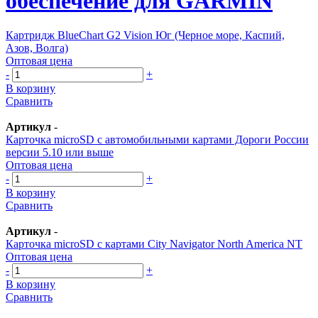
обеспечение для GARMIN
Картридж BlueChart G2 Vision Юг (Черное море, Каспий,
Азов, Волга)
Оптовая цена
-
+
В корзину
Сравнить
Артикул
-
Карточка microSD с автомобильными картами Дороги России
версии 5.10 или выше
Оптовая цена
-
+
В корзину
Сравнить
Артикул
-
Карточка microSD с картами City Navigator North America NT
Оптовая цена
-
+
В корзину
Сравнить