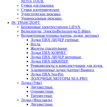
NOVA TOUR
Сумки для пикника
Сумки изотермические
Туристические рюкзаки
Универсальные рюкзаки
09. ТРАНСПОРТ
Бензиновые электростанции LIFAN
Велосипеды, ЭлектроВелосипеды E-Bikes
Водомоторная техника (катера, лодки, моторы)
Лодки ПВХ ЛИДЕР гребные
Весла
Жилеты спасательные
Лодки ПВХ КОВЧЕГ
Лодки ПВХ ЛИДЕР моторные
Лодки ПВХ ШКИПЕР
Ремкомплекты и комплектующие для лодок
Алюминиевые лодки (катера) Вымпел
Лодки ПВХ Sea-Pro
ЛОДОЧНЫЕ МОТОРЫ SEA-PRO
Лодки (Уфа)
Двухместные
Одноместные
Трехместные
Лодки (Ярославль)
Двухместные