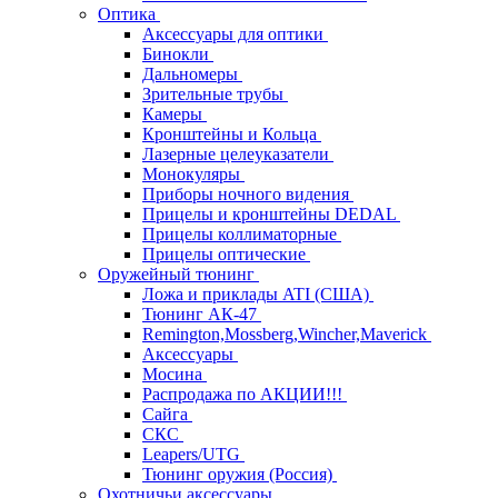
Оптика
Аксессуары для оптики
Бинокли
Дальномеры
Зрительные трубы
Камеры
Кронштейны и Кольца
Лазерные целеуказатели
Монокуляры
Приборы ночного видения
Прицелы и кронштейны DEDAL
Прицелы коллиматорные
Прицелы оптические
Оружейный тюнинг
Ложа и приклады ATI (США)
Тюнинг АК-47
Remington,Mossberg,Wincher,Maverick
Аксессуары
Мосина
Распродажа по АКЦИИ!!!
Сайга
СКС
Leapers/UTG
Тюнинг оружия (Россия)
Охотничьи аксессуары