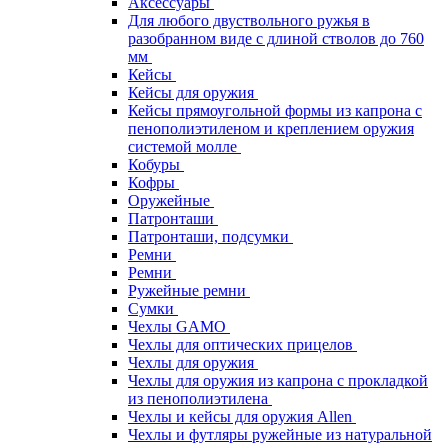
Аксессуары
Для любого двуствольного ружья в
разобранном виде с длиной стволов до 760
мм
Кейсы
Кейсы для оружия
Кейсы прямоугольной формы из капрона с
пенополиэтиленом и креплением оружия
системой молле
Кобуры
Кофры
Оружейные
Патронташи
Патронташи, подсумки
Ремни
Ремни
Ружейные ремни
Сумки
Чехлы GAMO
Чехлы для оптических прицелов
Чехлы для оружия
Чехлы для оружия из капрона с прокладкой
из пенополиэтилена
Чехлы и кейсы для оружия Allen
Чехлы и футляры ружейные из натуральной