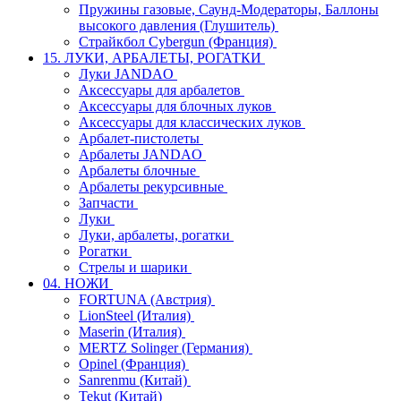
Пружины газовые, Саунд-Модераторы, Баллоны
высокого давления (Глушитель)
Страйкбол Cybergun (Франция)
15. ЛУКИ, АРБАЛЕТЫ, РОГАТКИ
Луки JANDAO
Аксессуары для арбалетов
Аксессуары для блочных луков
Аксессуары для классических луков
Арбалет-пистолеты
Арбалеты JANDAO
Арбалеты блочные
Арбалеты рекурсивные
Запчасти
Луки
Луки, арбалеты, рогатки
Рогатки
Стрелы и шарики
04. НОЖИ
FORTUNA (Австрия)
LionSteel (Италия)
Maserin (Италия)
MERTZ Solinger (Германия)
Opinel (Франция)
Sanrenmu (Китай)
Tekut (Китай)