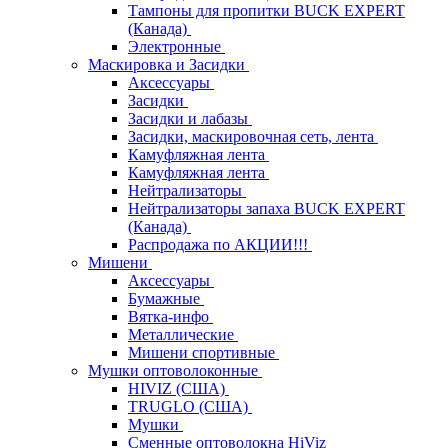
Тампоны для пропитки BUCK EXPERT
(Канада)
Электронные
Маскировка и Засидки
Аксессуары
Засидки
Засидки и лабазы
Засидки, маскировочная сеть, лента
Камуфляжная лента
Камуфляжная лента
Нейтрализаторы
Нейтрализаторы запаха BUCK EXPERT
(Канада)
Распродажа по АКЦИИ!!!
Мишени
Аксессуары
Бумажные
Вятка-инфо
Металлические
Мишени спортивные
Мушки оптоволоконные
HIVIZ (США)
TRUGLO (США)
Мушки
Сменные оптоволокна HiViz