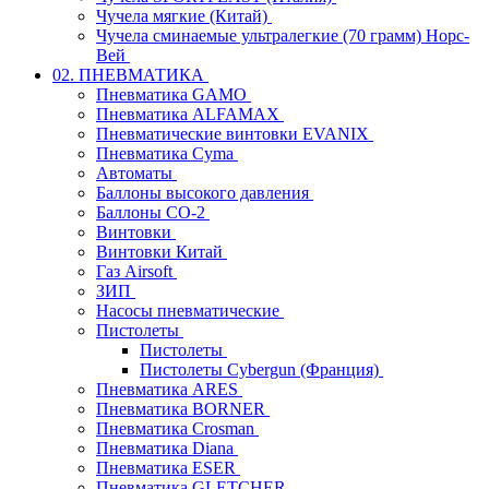
Чучела мягкие (Китай)
Чучела сминаемые ультралегкие (70 грамм) Норс-
Вей
02. ПНЕВМАТИКА
Пневматика GAMO
Пневматика ALFAMAX
Пневматические винтовки EVANIX
Пневматика Cyma
Автоматы
Баллоны высокого давления
Баллоны СО-2
Винтовки
Винтовки Китай
Газ Airsoft
ЗИП
Насосы пневматические
Пистолеты
Пистолеты
Пистолеты Cybergun (Франция)
Пневматика ARES
Пневматика BORNER
Пневматика Crosman
Пневматика Diana
Пневматика ESER
Пневматика GLETCHER