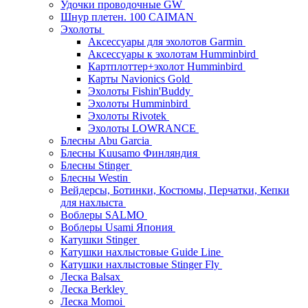
Удочки проводочные GW
Шнур плетен. 100 CAIMAN
Эхолоты
Аксессуары для эхолотов Garmin
Аксессуары к эхолотам Humminbird
Картплоттер+эхолот Humminbird
Карты Navionics Gold
Эхолоты Fishin'Buddy
Эхолоты Humminbird
Эхолоты Rivotek
Эхолоты LOWRANCE
Блесны Abu Garcia
Блесны Kuusamo Финляндия
Блесны Stinger
Блесны Westin
Вейдерсы, Ботинки, Костюмы, Перчатки, Кепки
для нахлыста
Воблеры SALMO
Воблеры Usami Япония
Катушки Stinger
Катушки нахлыстовые Guide Line
Катушки нахлыстовые Stinger Fly
Леска Balsax
Леска Berkley
Леска Momoi