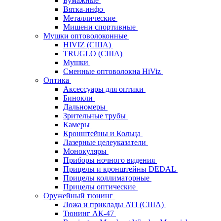
Бумажные
Вятка-инфо
Металлические
Мишени спортивные
Мушки оптоволоконные
HIVIZ (США)
TRUGLO (США)
Мушки
Сменные оптоволокна HiViz
Оптика
Аксессуары для оптики
Бинокли
Дальномеры
Зрительные трубы
Камеры
Кронштейны и Кольца
Лазерные целеуказатели
Монокуляры
Приборы ночного видения
Прицелы и кронштейны DEDAL
Прицелы коллиматорные
Прицелы оптические
Оружейный тюнинг
Ложа и приклады ATI (США)
Тюнинг АК-47