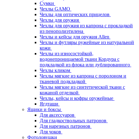
Сумки
Чехлы GAMO
Чехлы для оптических прицелов
Чехлы для оружия
Чехлы для оружия из капрона с прокладкой
из пенополиэтилена
Чехлы и кейсы для оружия Allen
Чехлы и футляры ружейные из натуральной
кожи
Чехлы из износостойкой,
водонепроницаемой ткани Кордура с
подкладкой из флока или дублированного
Чехлы кликом
Чехлы мягкие из капрона с поролоном и
тканевой подкладкой
Чехлы мягкие из синтетической ткани с
кожаной отделкой
Чехлы, кейсы и кофры оружейные
Ягдташи
Ящики и боксы
Для аксессуаров
Для гладкоствольных патронов
Для нарезных патронов
Для чоков
Фотоловушки