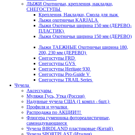
ЛЫЖИ Охотничьи, крепления, накладки,
СНЕГОСТУПЫ
Крепления, Накладки, Смола для лыж
Лыжи охотничьи KARJALA
Лыжи Охотничьи ширина 150 мм (ДЕРЕВО-
ПЛАСТИК)
Лыжи Охотничьи ширина 150 мм (ДЕРЕВО)
Лыжи ТАЕЖНЫЕ Охотничьи ширина 180,
200, 230 мм (ДЕРЕВО)
Снегоступы FRD
Снегоступы GVS
Снегоступы Heritage 930
Снегоступы Pro-Guide V
Снегоступы TRAIL Series
Чучела
Аксессуары
Муляжи Гусь, Утка (Россия)
Надувные чучела США (1 компл - 6шт.)
Профиля и чучалки
Распродажа по АКЦИИ!!!
Флюгера гуменника фотореалистичные,
самонадувающиеся
Чучела BIRDLAND пластиковые (Китай)
Чучела SPORTPLAST (Италия)