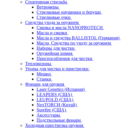
Спортивная стрельба
Ветромеры
Стрелковые наушники и беруши
Стрелковые очки
Средства ухода за оружием
Смазка и масла NANOPROTECH
Масла и смазки
Масла и средства BALLISTOL (Германия)
Масла, Средства по уходу за оружием
Наборы для чистки
Оружейная химия
Приспособления для чистки
Тепловизоры
Упоры для чистки и пристрелки
Мешки
Станки
Фонари для оружия
Laser Genetics (Испания)
LEAPERS (США)
LEUPOLD (США)
NexTORCH (Китай)
Surefire (США)
Аксессуары
Подствольные фонари
Холодная пристрелка оружия