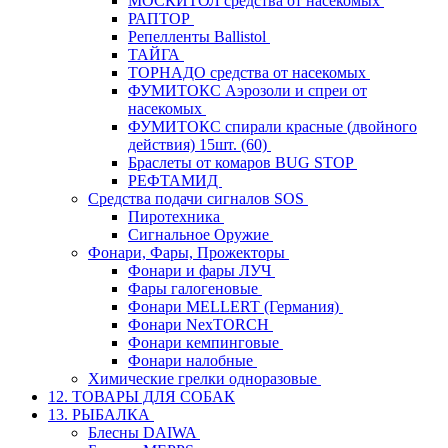
МОСКИТОЛ средства от насекомых
РАПТОР
Репелленты Ballistol
ТАЙГА
ТОРНАДО средства от насекомых
ФУМИТОКС Аэрозоли и спреи от
насекомых
ФУМИТОКС спирали красные (двойного
действия) 15шт. (60)
Браслеты от комаров BUG STOP
РЕФТАМИД
Средства подачи сигналов SOS
Пиротехника
Сигнальное Оружие
Фонари, Фары, Прожекторы
Фонари и фары ЛУЧ
Фары галогеновые
Фонари MELLERT (Германия)
Фонари NexTORCH
Фонари кемпинговые
Фонари налобные
Химические грелки одноразовые
12. ТОВАРЫ ДЛЯ СОБАК
13. РЫБАЛКА
Блесны DAIWA