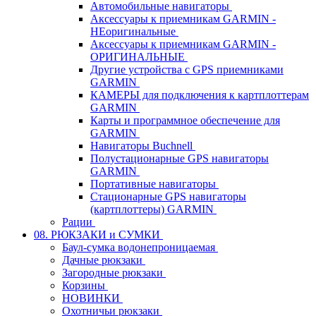
Автомобильные навигаторы
Аксессуары к приемникам GARMIN -
НЕоригинальные
Аксессуары к приемникам GARMIN -
ОРИГИНАЛЬНЫЕ
Другие устройства с GPS приемниками
GARMIN
КАМЕРЫ для подключения к картплоттерам
GARMIN
Карты и программное обеспечение для
GARMIN
Навигаторы Buchnell
Полустационарные GPS навигаторы
GARMIN
Портативные навигаторы
Стационарные GPS навигаторы
(картплоттеры) GARMIN
Рации
08. РЮКЗАКИ и СУМКИ
Баул-сумка водонепроницаемая
Дачные рюкзаки
Загородные рюкзаки
Корзины
НОВИНКИ
Охотничьи рюкзаки