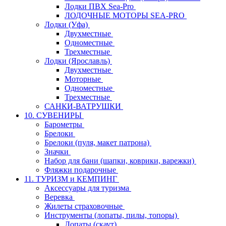
Лодки ПВХ Sea-Pro
ЛОДОЧНЫЕ МОТОРЫ SEA-PRO
Лодки (Уфа)
Двухместные
Одноместные
Трехместные
Лодки (Ярославль)
Двухместные
Моторные
Одноместные
Трехместные
САНКИ-ВАТРУШКИ
10. СУВЕНИРЫ
Барометры
Брелоки
Брелоки (пуля, макет патрона)
Значки
Набор для бани (шапки, коврики, варежки)
Фляжки подарочные
11. ТУРИЗМ и КЕМПИНГ
Аксессуары для туризма
Веревка
Жилеты страховочные
Инструменты (лопаты, пилы, топоры)
Лопаты (скаут)