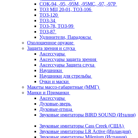
СОК-94, -95, -95М, -95МС, -97, -97Р
ТОЗ МЦ 20-01, ТОЗ-106
ТОЗ-120
ТОЗ-34
ТОЗ-78, ТОЗ-99
ТОЗ-87
Удлинители, Парадоксы
Охолощенное оружие
Защита зрения и слуха
Аксессуары
Аксессуары защита зрения
Аксессуары Защита слуха
Наушники
Наушники для стрельбы
Очки и маски
Макеты массо-габаритные (ММГ)
Манки и Приманки
Аксессуары
Духовые-зверь
Духовые-птица
Звуковые имитаторы BIRD SOUND (Италия)
Звуковые имитаторы Cass Creek (США)
Звуковые имитаторы LR Active (Ирландия)
Звуковые имитаторы Milenium (Испания)