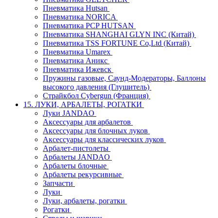
Пневматика Hutsan
Пневматика NORICA
Пневматика PCP HUTSAN
Пневматика SHANGHAI GLYN INC (Китай)
Пневматика TSS FORTUNE Co,Ltd (Китай)
Пневматика Umarex
Пневматика Аникс
Пневматика Ижевск
Пружины газовые, Саунд-Модераторы, Баллоны
высокого давления (Глушитель)
Страйкбол Cybergun (Франция)
15. ЛУКИ, АРБАЛЕТЫ, РОГАТКИ
Луки JANDAO
Аксессуары для арбалетов
Аксессуары для блочных луков
Аксессуары для классических луков
Арбалет-пистолеты
Арбалеты JANDAO
Арбалеты блочные
Арбалеты рекурсивные
Запчасти
Луки
Луки, арбалеты, рогатки
Рогатки