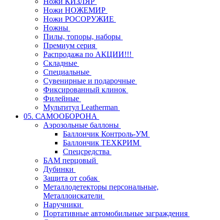
Ножи КИЗЛЯР
Ножи НОЖЕМИР
Ножи РОСОРУЖИЕ
Ножны
Пилы, топоры, наборы
Премиум серия
Распродажа по АКЦИИ!!!
Складные
Специальные
Сувенирные и подарочные
Фиксированный клинок
Филейные
Мультитул Leatherman
05. САМООБОРОНА
Аэрозольные баллоны
Баллончик Контроль-УМ
Баллончик ТЕХКРИМ
Спецсредства
БАМ перцовый
Дубинки
Защита от собак
Металлодетекторы персональные,
Металлоискатели
Наручники
Портативные автомобильные заграждения