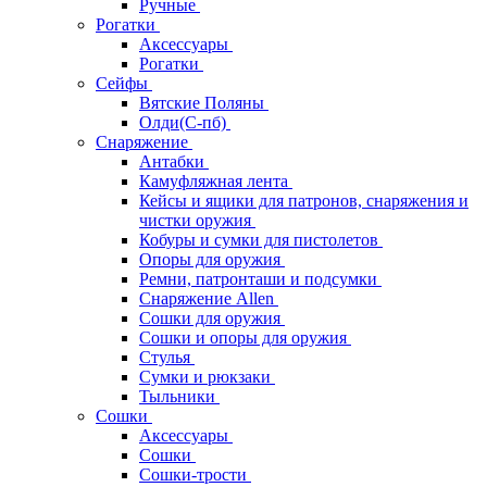
Ручные
Рогатки
Аксессуары
Рогатки
Сейфы
Вятские Поляны
Олди(С-пб)
Снаряжение
Антабки
Камуфляжная лента
Кейсы и ящики для патронов, снаряжения и
чистки оружия
Кобуры и сумки для пистолетов
Опоры для оружия
Ремни, патронташи и подсумки
Снаряжение Allen
Сошки для оружия
Сошки и опоры для оружия
Стулья
Сумки и рюкзаки
Тыльники
Сошки
Аксессуары
Сошки
Сошки-трости