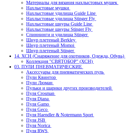
Материалы для вязания нахлыстовых мушек
Нахлыстовые мушки
Нахлыстовые удилища Guide Line
Нахлыстовые удилища Stinger Fly
Нахлыстовые шнуры Guide Line
Нахлыстовые шнуры Stinger Fly
Спиннинги и удилища Stinger
Шнур плетеный Berkley
Шнур плетеный Momoi
Шнур плетеный Stinger
14. ХСН (Снаряжение для охотников, Одежда, Обувь)
Коллекция "СВЯТОБОР" (ХСН)
03. ПУЛИ ПНЕВМАТИЧЕСКИЕ
Аксессуары для пневматических пуль
Пули Квинтор
Пули Люман
Пульки и шарики других производителей
Пуля Crosman
Пуля Diana
Пуля Gamo
Пуля Geco
Пуля Haendler & Notermann Sport
Пуля JSB
Пуля Norica
Пуля RWS