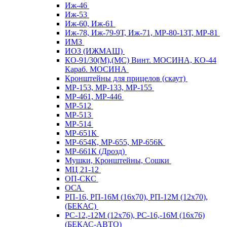
Иж-46
Иж-53
Иж-60, Иж-61
Иж-78, Иж-79-9Т, Иж-71, МР-80-13Т, МР-81
ИМЗ
ИОЗ (ИЖМАШ)
КО-91/30(М),(МС) Винт. МОСИНА, КО-44
Караб. МОСИНА
Кронштейны для прицелов (скаут)
МР-153, МР-133, МР-155
МР-461, МР-446
МР-512
МР-513
МР-514
МР-651К
МР-654К, МР-655, МР-656К
МР-661К (Дрозд)
Мушки, Кронштейны, Сошки
МЦ 21-12
ОП-СКС
ОСА
РП-16, РП-16М (16х70), РП-12М (12х70),
(БЕКАС)
РС-12,-12М (12х76), РС-16,-16М (16х76)
(БЕКАС-АВТО)