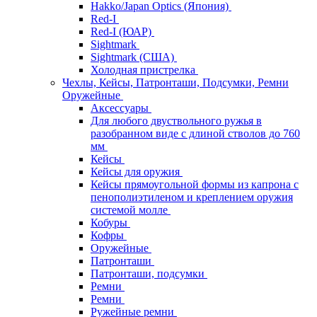
Hakko/Japan Optics (Япония)
Red-I
Red-I (ЮАР)
Sightmark
Sightmark (США)
Холодная пристрелка
Чехлы, Кейсы, Патронташи, Подсумки, Ремни
Оружейные
Аксессуары
Для любого двуствольного ружья в
разобранном виде с длиной стволов до 760
мм
Кейсы
Кейсы для оружия
Кейсы прямоугольной формы из капрона с
пенополиэтиленом и креплением оружия
системой молле
Кобуры
Кофры
Оружейные
Патронташи
Патронташи, подсумки
Ремни
Ремни
Ружейные ремни