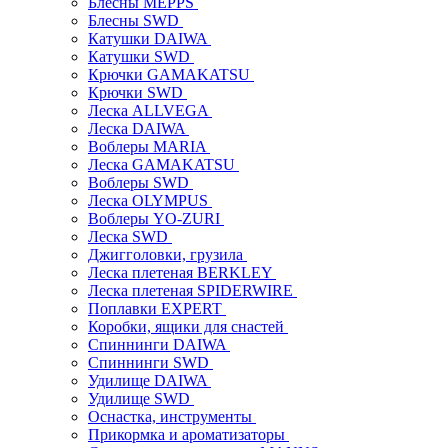
Блесны MEPPS
Блесны SWD
Катушки DAIWA
Катушки SWD
Крючки GAMAKATSU
Крючки SWD
Леска ALLVEGA
Леска DAIWA
Воблеры MARIA
Леска GAMAKATSU
Воблеры SWD
Леска OLYMPUS
Воблеры YO-ZURI
Леска SWD
Джигголовки, грузила
Леска плетеная BERKLEY
Леска плетеная SPIDERWIRE
Поплавки EXPERT
Коробки, ящики для снастей
Спиннинги DAIWA
Спиннинги SWD
Удилище DAIWA
Удилище SWD
Оснастка, инструменты
Прикормка и ароматизаторы