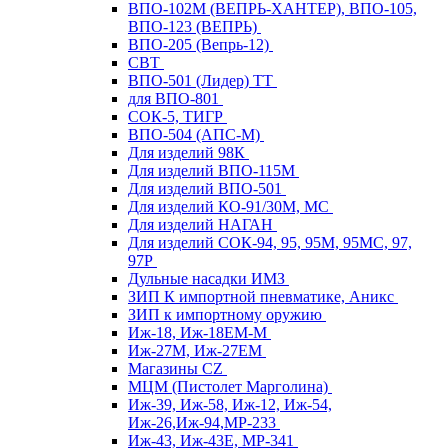
ВПО-102М (ВЕПРЬ-ХАНТЕР), ВПО-105,
ВПО-123 (ВЕПРЬ)
ВПО-205 (Вепрь-12)
СВТ
ВПО-501 (Лидер) ТТ
для ВПО-801
СОК-5, ТИГР
ВПО-504 (АПС-М)
Для изделий 98К
Для изделий ВПО-115М
Для изделий ВПО-501
Для изделий КО-91/30М, МС
Для изделий НАГАН
Для изделий СОК-94, 95, 95М, 95МС, 97,
97Р
Дульные насадки ИМЗ
ЗИП К импортной пневматике, Аникс
ЗИП к импортному оружию
Иж-18, Иж-18ЕМ-М
Иж-27М, Иж-27ЕМ
Магазины CZ
МЦМ (Пистолет Марголина)
Иж-39, Иж-58, Иж-12, Иж-54,
Иж-26,Иж-94,МР-233
Иж-43, Иж-43Е, МР-341