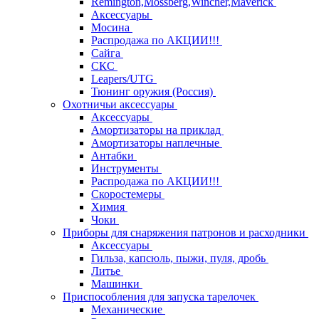
Remington,Mossberg,Wincher,Maverick
Аксессуары
Мосина
Распродажа по АКЦИИ!!!
Сайга
СКС
Leapers/UTG
Тюнинг оружия (Россия)
Охотничьи аксессуары
Аксессуары
Амортизаторы на приклад
Амортизаторы наплечные
Антабки
Инструменты
Распродажа по АКЦИИ!!!
Скоростемеры
Химия
Чоки
Приборы для снаряжения патронов и расходники
Аксессуары
Гильза, капсюль, пыжи, пуля, дробь
Литье
Машинки
Приспособления для запуска тарелочек
Механические