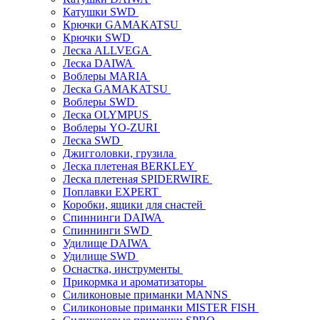
Катушки SWD
Крючки GAMAKATSU
Крючки SWD
Леска ALLVEGA
Леска DAIWA
Воблеры MARIA
Леска GAMAKATSU
Воблеры SWD
Леска OLYMPUS
Воблеры YO-ZURI
Леска SWD
Джигголовки, грузила
Леска плетеная BERKLEY
Леска плетеная SPIDERWIRE
Поплавки EXPERT
Коробки, ящики для снастей
Спиннинги DAIWA
Спиннинги SWD
Удилище DAIWA
Удилище SWD
Оснастка, инструменты
Прикормка и ароматизаторы
Силиконовые приманки MANNS
Силиконовые приманки MISTER FISH