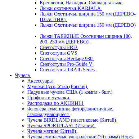
Крепления, Накладки, Смола для лыж
Лыжи охотничьи KARJALA
Лыжи Охотничьи ширина 150 мм (ДЕРЕВО-
ПЛАСТИК)
Лыжи Охотничьи ширина 150 мм (ДЕРЕВО)
Лыжи ТАЕЖНЫЕ Охотничьи ширина 180,
200, 230 мм (ДЕРЕВО)
Снегоступы FRD
Снегоступы GVS
Снегоступы Heritage 930
Снегоступы Pro-Guide V
Снегоступы TRAIL Series
Чучела
Аксессуары
Муляжи Гусь, Утка (Россия)
Надувные чучела США (1 компл - 6шт.)
Профиля и чучалки
Распродажа по АКЦИИ!!!
Флюгера гуменника фотореалистичные,
самонадувающиеся
Чучела BIRDLAND пластиковые (Китай)
Чучела SPORTPLAST (Италия)
Чучела мягкие (Китай)
Чучела сминаемые ультралегкие (70 грамм) Норс-