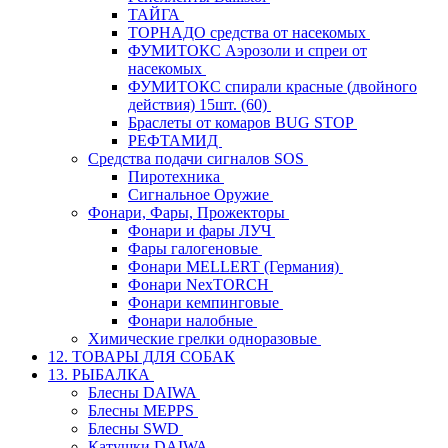
ТАЙГА
ТОРНАДО средства от насекомых
ФУМИТОКС Аэрозоли и спреи от
насекомых
ФУМИТОКС спирали красные (двойного
действия) 15шт. (60)
Браслеты от комаров BUG STOP
РЕФТАМИД
Средства подачи сигналов SOS
Пиротехника
Сигнальное Оружие
Фонари, Фары, Прожекторы
Фонари и фары ЛУЧ
Фары галогеновые
Фонари MELLERT (Германия)
Фонари NexTORCH
Фонари кемпинговые
Фонари налобные
Химические грелки одноразовые
12. ТОВАРЫ ДЛЯ СОБАК
13. РЫБАЛКА
Блесны DAIWA
Блесны MEPPS
Блесны SWD
Катушки DAIWA