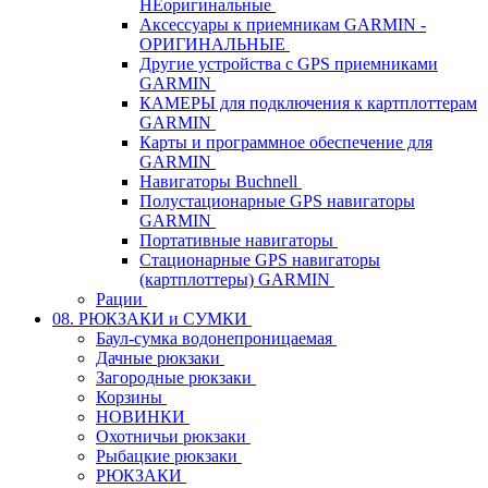
НЕоригинальные
Аксессуары к приемникам GARMIN -
ОРИГИНАЛЬНЫЕ
Другие устройства с GPS приемниками
GARMIN
КАМЕРЫ для подключения к картплоттерам
GARMIN
Карты и программное обеспечение для
GARMIN
Навигаторы Buchnell
Полустационарные GPS навигаторы
GARMIN
Портативные навигаторы
Стационарные GPS навигаторы
(картплоттеры) GARMIN
Рации
08. РЮКЗАКИ и СУМКИ
Баул-сумка водонепроницаемая
Дачные рюкзаки
Загородные рюкзаки
Корзины
НОВИНКИ
Охотничьи рюкзаки
Рыбацкие рюкзаки
РЮКЗАКИ