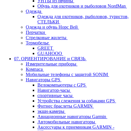
УНТЫ из овчины
Обувь для охотников и рыболовов NordMan
Одежда
Одежда для охотников, рыболовов, туристов,
СТЕЛЬКИ
Одежда и обувь Норс Вей
Перчатки
Стрелковые жилеты
Термобелье
GREET
GUAHOOO
07. ОРИЕНТИРОВАНИЕ и СВЯЗЬ
Измерительные приборы
Компаса
Мобильные телефоны с защитой SONIM
Навигаторы GPS
Велокомпьютеры с GPS
Навигатор-часы
спортивные часы
Устройства слежения за собаками GPS
Фитнес браслеты GARMIN
экшн-камеры
Авиационные навигаторы Garmin
Автомобильные навигаторы
Аксессуары к приемникам GARMIN -