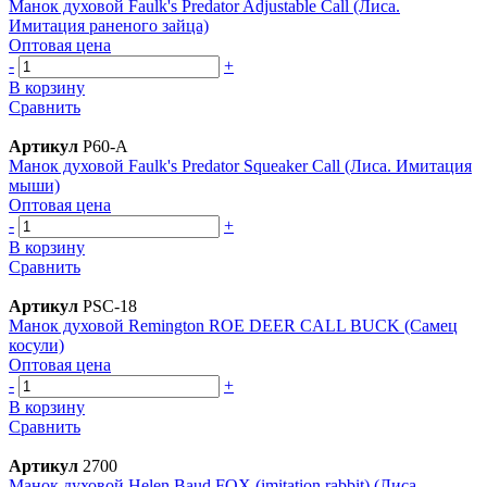
Манок духовой Faulk's Predator Adjustable Call (Лиса.
Имитация раненого зайца)
Оптовая цена
-
+
В корзину
Сравнить
Артикул
P60-А
Манок духовой Faulk's Predator Squeaker Call (Лиса. Имитация
мыши)
Оптовая цена
-
+
В корзину
Сравнить
Артикул
PSC-18
Манок духовой Remington ROE DEER CALL BUCK (Самец
косули)
Оптовая цена
-
+
В корзину
Сравнить
Артикул
2700
Манок духовой Helen Baud FOX (imitation rabbit) (Лиса.