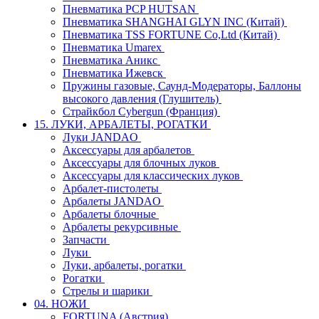
Пневматика PCP HUTSAN
Пневматика SHANGHAI GLYN INC (Китай)
Пневматика TSS FORTUNE Co,Ltd (Китай)
Пневматика Umarex
Пневматика Аникс
Пневматика Ижевск
Пружины газовые, Саунд-Модераторы, Баллоны
высокого давления (Глушитель)
Страйкбол Cybergun (Франция)
15. ЛУКИ, АРБАЛЕТЫ, РОГАТКИ
Луки JANDAO
Аксессуары для арбалетов
Аксессуары для блочных луков
Аксессуары для классических луков
Арбалет-пистолеты
Арбалеты JANDAO
Арбалеты блочные
Арбалеты рекурсивные
Запчасти
Луки
Луки, арбалеты, рогатки
Рогатки
Стрелы и шарики
04. НОЖИ
FORTUNA (Австрия)