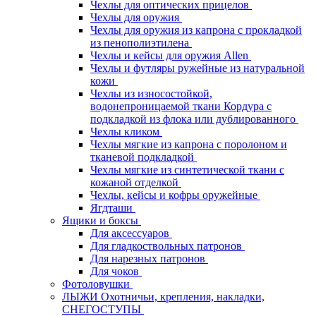
Чехлы для оптических прицелов
Чехлы для оружия
Чехлы для оружия из капрона с прокладкой
из пенополиэтилена
Чехлы и кейсы для оружия Allen
Чехлы и футляры ружейные из натуральной
кожи
Чехлы из износостойкой,
водонепроницаемой ткани Кордура с
подкладкой из флока или дублированного
Чехлы кликом
Чехлы мягкие из капрона с поролоном и
тканевой подкладкой
Чехлы мягкие из синтетической ткани с
кожаной отделкой
Чехлы, кейсы и кофры оружейные
Ягдташи
Ящики и боксы
Для аксессуаров
Для гладкоствольных патронов
Для нарезных патронов
Для чоков
Фотоловушки
ЛЫЖИ Охотничьи, крепления, накладки,
СНЕГОСТУПЫ