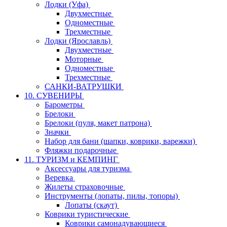
Лодки (Уфа)
Двухместные
Одноместные
Трехместные
Лодки (Ярославль)
Двухместные
Моторные
Одноместные
Трехместные
САНКИ-ВАТРУШКИ
10. СУВЕНИРЫ
Барометры
Брелоки
Брелоки (пуля, макет патрона)
Значки
Набор для бани (шапки, коврики, варежки)
Фляжки подарочные
11. ТУРИЗМ и КЕМПИНГ
Аксессуары для туризма
Веревка
Жилеты страховочные
Инструменты (лопаты, пилы, топоры)
Лопаты (скаут)
Коврики туристические
Коврики самонадувающиеся