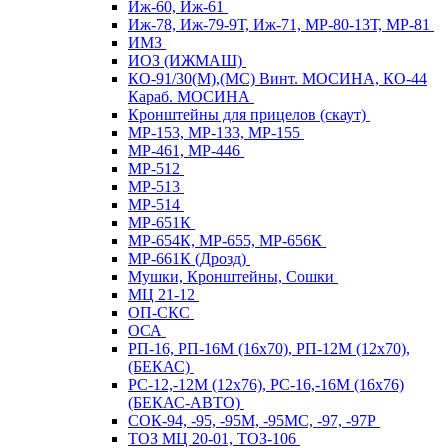
Иж-60, Иж-61
Иж-78, Иж-79-9Т, Иж-71, МР-80-13Т, МР-81
ИМЗ
ИОЗ (ИЖМАШ)
КО-91/30(М),(МС) Винт. МОСИНА, КО-44
Караб. МОСИНА
Кронштейны для прицелов (скаут)
МР-153, МР-133, МР-155
МР-461, МР-446
МР-512
МР-513
МР-514
МР-651К
МР-654К, МР-655, МР-656К
МР-661К (Дрозд)
Мушки, Кронштейны, Сошки
МЦ 21-12
ОП-СКС
ОСА
РП-16, РП-16М (16х70), РП-12М (12х70),
(БЕКАС)
РС-12,-12М (12х76), РС-16,-16М (16х76)
(БЕКАС-АВТО)
СОК-94, -95, -95М, -95МС, -97, -97Р
ТОЗ МЦ 20-01, ТОЗ-106