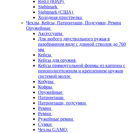
Red-I (ЮАР)
Sightmark
Sightmark (США)
Холодная пристрелка
Чехлы, Кейсы, Патронташи, Подсумки, Ремни
Оружейные
Аксессуары
Для любого двуствольного ружья в
разобранном виде с длиной стволов до 760
мм
Кейсы
Кейсы для оружия
Кейсы прямоугольной формы из капрона с
пенополиэтиленом и креплением оружия
системой молле
Кобуры
Кофры
Оружейные
Патронташи
Патронташи, подсумки
Ремни
Ремни
Ружейные ремни
Сумки
Чехлы GAMO