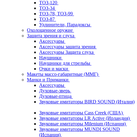
ТОЗ-120
ТОЗ-34
ТОЗ-78, ТОЗ-99
ТОЗ-87
Удлинители, Парадоксы
Охолощенное оружие
Защита зрения и слуха
Аксессуары
Аксессуары защита зрения
Аксессуары Защита слуха
Наушники
Наушники для стрельбы
Очки и маски
Макеты массо-габаритные (ММГ)
Манки и Приманки
Аксессуары
Духовые-зверь
Духовые-птица
Звуковые имитаторы BIRD SOUND (Италия)
Звуковые имитаторы Cass Creek (США)
Звуковые имитаторы LR Active (Ирландия)
Звуковые имитаторы Milenium (Испания)
Звуковые имитаторы MUNDI SOUND
(Испания)