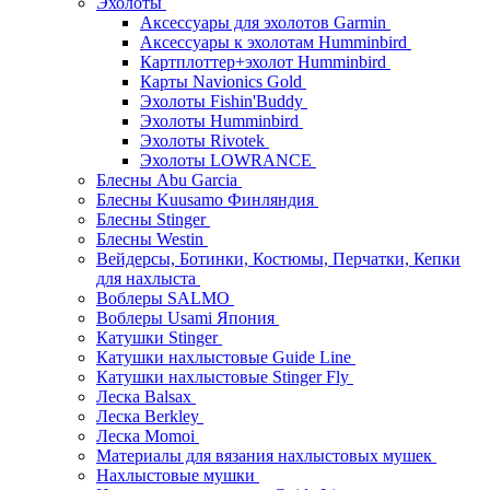
Эхолоты
Аксессуары для эхолотов Garmin
Аксессуары к эхолотам Humminbird
Картплоттер+эхолот Humminbird
Карты Navionics Gold
Эхолоты Fishin'Buddy
Эхолоты Humminbird
Эхолоты Rivotek
Эхолоты LOWRANCE
Блесны Abu Garcia
Блесны Kuusamo Финляндия
Блесны Stinger
Блесны Westin
Вейдерсы, Ботинки, Костюмы, Перчатки, Кепки
для нахлыста
Воблеры SALMO
Воблеры Usami Япония
Катушки Stinger
Катушки нахлыстовые Guide Line
Катушки нахлыстовые Stinger Fly
Леска Balsax
Леска Berkley
Леска Momoi
Материалы для вязания нахлыстовых мушек
Нахлыстовые мушки