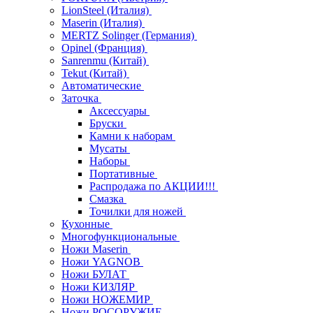
LionSteel (Италия)
Maserin (Италия)
MERTZ Solinger (Германия)
Opinel (Франция)
Sanrenmu (Китай)
Tekut (Китай)
Автоматические
Заточка
Аксессуары
Бруски
Камни к наборам
Мусаты
Наборы
Портативные
Распродажа по АКЦИИ!!!
Смазка
Точилки для ножей
Кухонные
Многофункциональные
Ножи Maserin
Ножи YAGNOB
Ножи БУЛАТ
Ножи КИЗЛЯР
Ножи НОЖЕМИР
Ножи РОСОРУЖИЕ