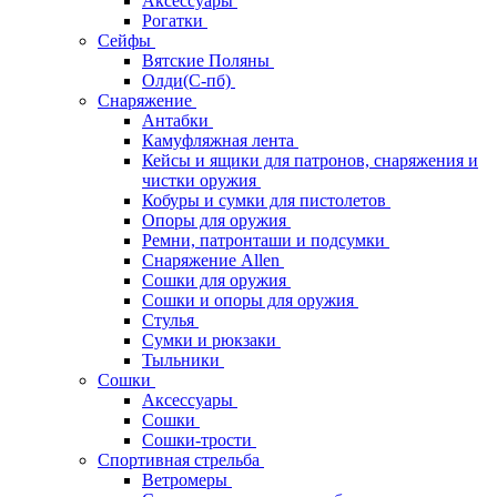
Аксессуары
Рогатки
Сейфы
Вятские Поляны
Олди(С-пб)
Снаряжение
Антабки
Камуфляжная лента
Кейсы и ящики для патронов, снаряжения и
чистки оружия
Кобуры и сумки для пистолетов
Опоры для оружия
Ремни, патронташи и подсумки
Снаряжение Allen
Сошки для оружия
Сошки и опоры для оружия
Стулья
Сумки и рюкзаки
Тыльники
Сошки
Аксессуары
Сошки
Сошки-трости
Спортивная стрельба
Ветромеры