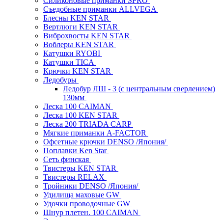
Силиконовые приманки SPRO
Съедобные приманки ALLVEGA
Блесны KEN STAR
Вертлюги KEN STAR
Виброхвосты KEN STAR
Воблеры KEN STAR
Катушки RYOBI
Катушки TICA
Крючки KEN STAR
Ледобуры
Ледобур ЛШ - 3 (с центральным сверлением)
130мм
Леска 100 CAIMAN
Леска 100 KEN STAR
Леска 200 TRIADA CARP
Мягкие приманки A-FACTOR
Офсетные крючки DENSO /Япония/
Поплавки Ken Star
Сеть финская
Твистеры KEN STAR
Твистеры RELAX
Тройники DENSO /Япония/
Удилища маховые GW
Удочки проводочные GW
Шнур плетен. 100 CAIMAN