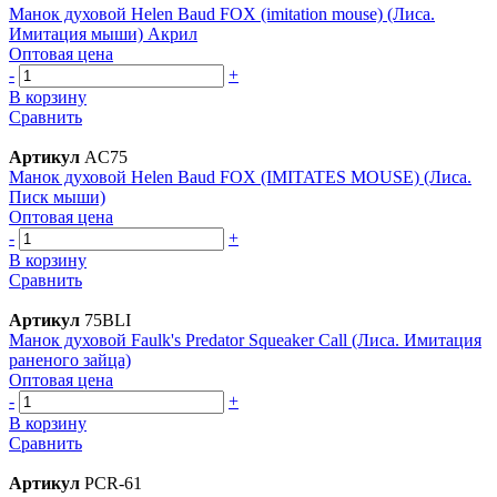
Манок духовой Helen Baud FOX (imitation mouse) (Лиса.
Имитация мыши) Акрил
Оптовая цена
-
+
В корзину
Сравнить
Артикул
AC75
Манок духовой Helen Baud FOX (IMITATES MOUSE) (Лиса.
Писк мыши)
Оптовая цена
-
+
В корзину
Сравнить
Артикул
75BLI
Манок духовой Faulk's Predator Squeaker Call (Лиса. Имитация
раненого зайца)
Оптовая цена
-
+
В корзину
Сравнить
Артикул
PCR-61