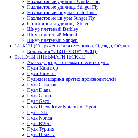
Нахлыстовые удилища Guide Line
Нахлыстовые удилища Stinger Fly
Нахлыстовые шнуры Guide Line
Нахлыстовые шнуры Stinger Fly
Спиннинги и удилища Stinger
Шнур плетеный Berkley
Шнур плетеный Momoi
Шнур плетеный Stinger
14. ХСН (Снаряжение для охотников, Одежда, Обувь)
Коллекция "СВЯТОБОР" (ХСН)
03. ПУЛИ ПНЕВМАТИЧЕСКИЕ
Аксессуары для пневматических пуль
Пули Квинтор
Пули Люман
Пульки и шарики других производителей
Пуля Crosman
Пуля Diana
Пуля Gamo
Пуля Geco
Пуля Haendler & Notermann Sport
Пуля JSB
Пуля Norica
Пуля RWS
Пуля Турция
Пуля Шмель