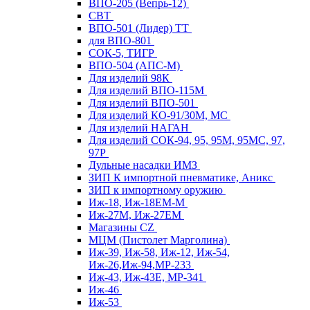
ВПО-205 (Вепрь-12)
СВТ
ВПО-501 (Лидер) ТТ
для ВПО-801
СОК-5, ТИГР
ВПО-504 (АПС-М)
Для изделий 98К
Для изделий ВПО-115М
Для изделий ВПО-501
Для изделий КО-91/30М, МС
Для изделий НАГАН
Для изделий СОК-94, 95, 95М, 95МС, 97,
97Р
Дульные насадки ИМЗ
ЗИП К импортной пневматике, Аникс
ЗИП к импортному оружию
Иж-18, Иж-18ЕМ-М
Иж-27М, Иж-27ЕМ
Магазины CZ
МЦМ (Пистолет Марголина)
Иж-39, Иж-58, Иж-12, Иж-54,
Иж-26,Иж-94,МР-233
Иж-43, Иж-43Е, МР-341
Иж-46
Иж-53