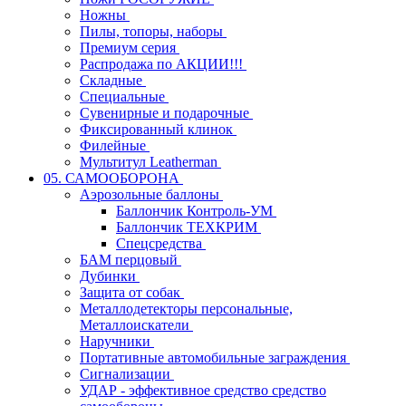
Ножны
Пилы, топоры, наборы
Премиум серия
Распродажа по АКЦИИ!!!
Складные
Специальные
Сувенирные и подарочные
Фиксированный клинок
Филейные
Мультитул Leatherman
05. САМООБОРОНА
Аэрозольные баллоны
Баллончик Контроль-УМ
Баллончик ТЕХКРИМ
Спецсредства
БАМ перцовый
Дубинки
Защита от собак
Металлодетекторы персональные,
Металлоискатели
Наручники
Портативные автомобильные заграждения
Сигнализации
УДАР - эффективное средство средство