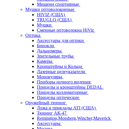
Мишени спортивные
Мушки оптоволоконные
HIVIZ (США)
TRUGLO (США)
Мушки
Сменные оптоволокна HiViz
Оптика
Аксессуары для оптики
Бинокли
Дальномеры
Зрительные трубы
Камеры
Кронштейны и Кольца
Лазерные целеуказатели
Монокуляры
Приборы ночного видения
Прицелы и кронштейны DEDAL
Прицелы коллиматорные
Прицелы оптические
Оружейный тюнинг
Ложа и приклады ATI (США)
Тюнинг АК-47
Remington,Mossberg,Wincher,Maverick
Аксессуары
Мосина