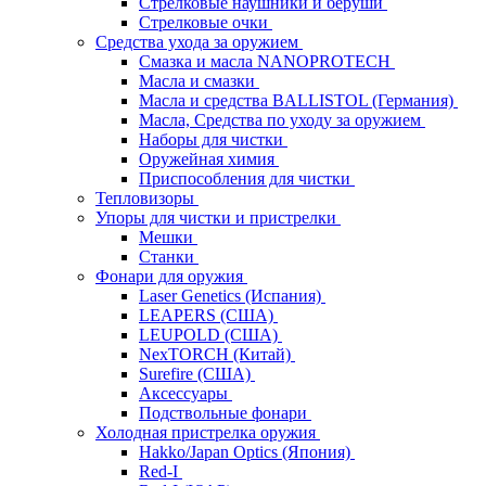
Стрелковые наушники и беруши
Стрелковые очки
Средства ухода за оружием
Смазка и масла NANOPROTECH
Масла и смазки
Масла и средства BALLISTOL (Германия)
Масла, Средства по уходу за оружием
Наборы для чистки
Оружейная химия
Приспособления для чистки
Тепловизоры
Упоры для чистки и пристрелки
Мешки
Станки
Фонари для оружия
Laser Genetics (Испания)
LEAPERS (США)
LEUPOLD (США)
NexTORCH (Китай)
Surefire (США)
Аксессуары
Подствольные фонари
Холодная пристрелка оружия
Hakko/Japan Optics (Япония)
Red-I