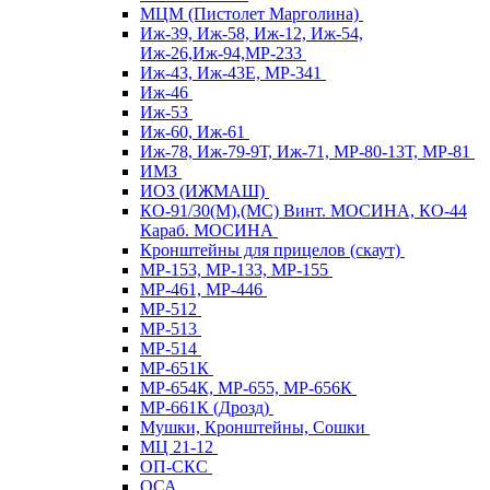
МЦМ (Пистолет Марголина)
Иж-39, Иж-58, Иж-12, Иж-54,
Иж-26,Иж-94,МР-233
Иж-43, Иж-43Е, МР-341
Иж-46
Иж-53
Иж-60, Иж-61
Иж-78, Иж-79-9Т, Иж-71, МР-80-13Т, МР-81
ИМЗ
ИОЗ (ИЖМАШ)
КО-91/30(М),(МС) Винт. МОСИНА, КО-44
Караб. МОСИНА
Кронштейны для прицелов (скаут)
МР-153, МР-133, МР-155
МР-461, МР-446
МР-512
МР-513
МР-514
МР-651К
МР-654К, МР-655, МР-656К
МР-661К (Дрозд)
Мушки, Кронштейны, Сошки
МЦ 21-12
ОП-СКС
ОСА