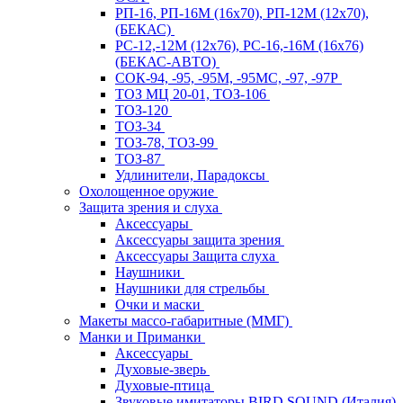
РП-16, РП-16М (16х70), РП-12М (12х70),
(БЕКАС)
РС-12,-12М (12х76), РС-16,-16М (16х76)
(БЕКАС-АВТО)
СОК-94, -95, -95М, -95МС, -97, -97Р
ТОЗ МЦ 20-01, ТОЗ-106
ТОЗ-120
ТОЗ-34
ТОЗ-78, ТОЗ-99
ТОЗ-87
Удлинители, Парадоксы
Охолощенное оружие
Защита зрения и слуха
Аксессуары
Аксессуары защита зрения
Аксессуары Защита слуха
Наушники
Наушники для стрельбы
Очки и маски
Макеты массо-габаритные (ММГ)
Манки и Приманки
Аксессуары
Духовые-зверь
Духовые-птица
Звуковые имитаторы BIRD SOUND (Италия)