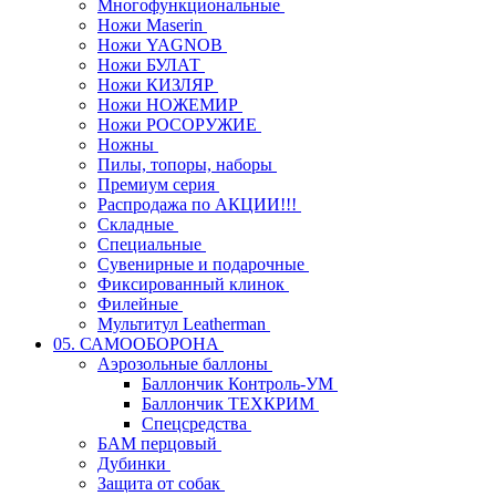
Многофункциональные
Ножи Maserin
Ножи YAGNOB
Ножи БУЛАТ
Ножи КИЗЛЯР
Ножи НОЖЕМИР
Ножи РОСОРУЖИЕ
Ножны
Пилы, топоры, наборы
Премиум серия
Распродажа по АКЦИИ!!!
Складные
Специальные
Сувенирные и подарочные
Фиксированный клинок
Филейные
Мультитул Leatherman
05. САМООБОРОНА
Аэрозольные баллоны
Баллончик Контроль-УМ
Баллончик ТЕХКРИМ
Спецсредства
БАМ перцовый
Дубинки
Защита от собак