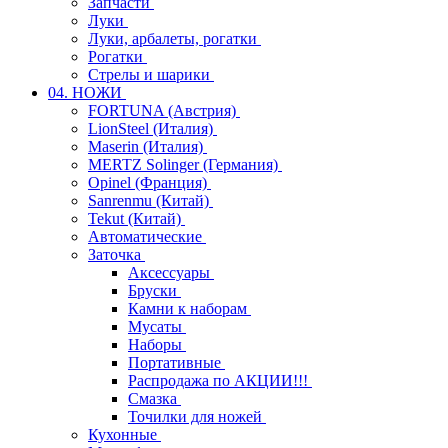
Запчасти
Луки
Луки, арбалеты, рогатки
Рогатки
Стрелы и шарики
04. НОЖИ
FORTUNA (Австрия)
LionSteel (Италия)
Maserin (Италия)
MERTZ Solinger (Германия)
Opinel (Франция)
Sanrenmu (Китай)
Tekut (Китай)
Автоматические
Заточка
Аксессуары
Бруски
Камни к наборам
Мусаты
Наборы
Портативные
Распродажа по АКЦИИ!!!
Смазка
Точилки для ножей
Кухонные