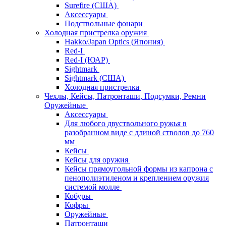
Surefire (США)
Аксессуары
Подствольные фонари
Холодная пристрелка оружия
Hakko/Japan Optics (Япония)
Red-I
Red-I (ЮАР)
Sightmark
Sightmark (США)
Холодная пристрелка
Чехлы, Кейсы, Патронташи, Подсумки, Ремни
Оружейные
Аксессуары
Для любого двуствольного ружья в
разобранном виде с длиной стволов до 760
мм
Кейсы
Кейсы для оружия
Кейсы прямоугольной формы из капрона с
пенополиэтиленом и креплением оружия
системой молле
Кобуры
Кофры
Оружейные
Патронташи