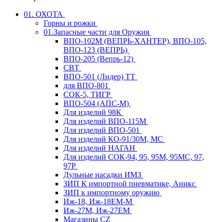
01. ОХОТА
Горны и рожки
01.Запасные части для Оружия
ВПО-102М (ВЕПРЬ-ХАНТЕР), ВПО-105,
ВПО-123 (ВЕПРЬ)
ВПО-205 (Вепрь-12)
СВТ
ВПО-501 (Лидер) ТТ
для ВПО-801
СОК-5, ТИГР
ВПО-504 (АПС-М)
Для изделий 98К
Для изделий ВПО-115М
Для изделий ВПО-501
Для изделий КО-91/30М, МС
Для изделий НАГАН
Для изделий СОК-94, 95, 95М, 95МС, 97,
97Р
Дульные насадки ИМЗ
ЗИП К импортной пневматике, Аникс
ЗИП к импортному оружию
Иж-18, Иж-18ЕМ-М
Иж-27М, Иж-27ЕМ
Магазины CZ