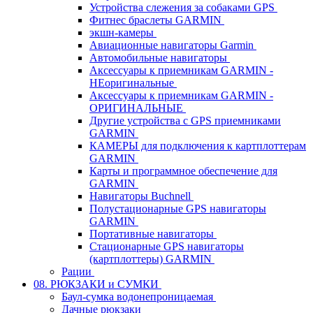
Устройства слежения за собаками GPS
Фитнес браслеты GARMIN
экшн-камеры
Авиационные навигаторы Garmin
Автомобильные навигаторы
Аксессуары к приемникам GARMIN -
НЕоригинальные
Аксессуары к приемникам GARMIN -
ОРИГИНАЛЬНЫЕ
Другие устройства с GPS приемниками
GARMIN
КАМЕРЫ для подключения к картплоттерам
GARMIN
Карты и программное обеспечение для
GARMIN
Навигаторы Buchnell
Полустационарные GPS навигаторы
GARMIN
Портативные навигаторы
Стационарные GPS навигаторы
(картплоттеры) GARMIN
Рации
08. РЮКЗАКИ и СУМКИ
Баул-сумка водонепроницаемая
Дачные рюкзаки