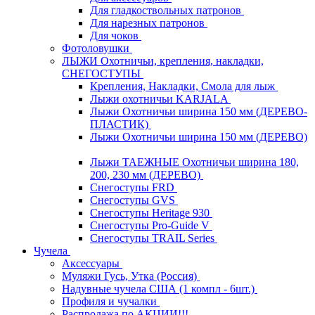
Для гладкоствольных патронов
Для нарезных патронов
Для чоков
Фотоловушки
ЛЫЖИ Охотничьи, крепления, накладки,
СНЕГОСТУПЫ
Крепления, Накладки, Смола для лыж
Лыжи охотничьи KARJALA
Лыжи Охотничьи ширина 150 мм (ДЕРЕВО-
ПЛАСТИК)
Лыжи Охотничьи ширина 150 мм (ДЕРЕВО)
Лыжи ТАЕЖНЫЕ Охотничьи ширина 180,
200, 230 мм (ДЕРЕВО)
Снегоступы FRD
Снегоступы GVS
Снегоступы Heritage 930
Снегоступы Pro-Guide V
Снегоступы TRAIL Series
Чучела
Аксессуары
Муляжи Гусь, Утка (Россия)
Надувные чучела США (1 компл - 6шт.)
Профиля и чучалки
Распродажа по АКЦИИ!!!