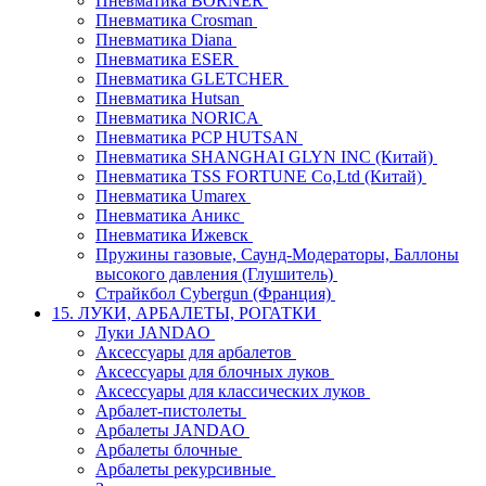
Пневматика BORNER
Пневматика Crosman
Пневматика Diana
Пневматика ESER
Пневматика GLETCHER
Пневматика Hutsan
Пневматика NORICA
Пневматика PCP HUTSAN
Пневматика SHANGHAI GLYN INC (Китай)
Пневматика TSS FORTUNE Co,Ltd (Китай)
Пневматика Umarex
Пневматика Аникс
Пневматика Ижевск
Пружины газовые, Саунд-Модераторы, Баллоны
высокого давления (Глушитель)
Страйкбол Cybergun (Франция)
15. ЛУКИ, АРБАЛЕТЫ, РОГАТКИ
Луки JANDAO
Аксессуары для арбалетов
Аксессуары для блочных луков
Аксессуары для классических луков
Арбалет-пистолеты
Арбалеты JANDAO
Арбалеты блочные
Арбалеты рекурсивные