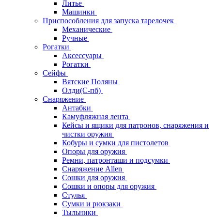
Литье
Машинки
Приспособления для запуска тарелочек
Механические
Ручные
Рогатки
Аксессуары
Рогатки
Сейфы
Вятские Поляны
Олди(С-пб)
Снаряжение
Антабки
Камуфляжная лента
Кейсы и ящики для патронов, снаряжения и
чистки оружия
Кобуры и сумки для пистолетов
Опоры для оружия
Ремни, патронташи и подсумки
Снаряжение Allen
Сошки для оружия
Сошки и опоры для оружия
Стулья
Сумки и рюкзаки
Тыльники