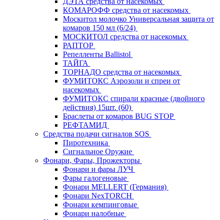
ДЭТА средства от насекомых
КОМАРОФФ средства от насекомых
Москитол молочко Универсальная защита от
комаров 150 мл (6/24)
МОСКИТОЛ средства от насекомых
РАПТОР
Репелленты Ballistol
ТАЙГА
ТОРНАДО средства от насекомых
ФУМИТОКС Аэрозоли и спреи от
насекомых
ФУМИТОКС спирали красные (двойного
действия) 15шт. (60)
Браслеты от комаров BUG STOP
РЕФТАМИД
Средства подачи сигналов SOS
Пиротехника
Сигнальное Оружие
Фонари, Фары, Прожекторы
Фонари и фары ЛУЧ
Фары галогеновые
Фонари MELLERT (Германия)
Фонари NexTORCH
Фонари кемпинговые
Фонари налобные