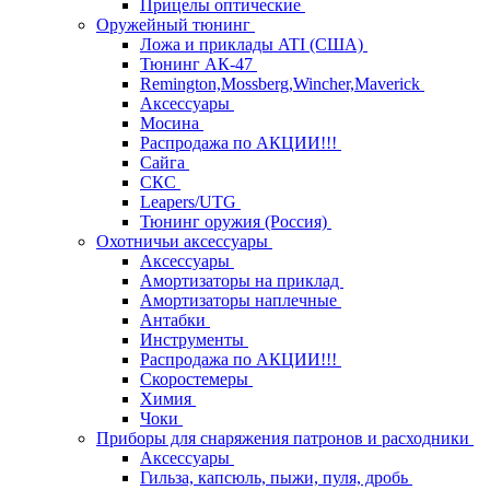
Прицелы оптические
Оружейный тюнинг
Ложа и приклады ATI (США)
Тюнинг АК-47
Remington,Mossberg,Wincher,Maverick
Аксессуары
Мосина
Распродажа по АКЦИИ!!!
Сайга
СКС
Leapers/UTG
Тюнинг оружия (Россия)
Охотничьи аксессуары
Аксессуары
Амортизаторы на приклад
Амортизаторы наплечные
Антабки
Инструменты
Распродажа по АКЦИИ!!!
Скоростемеры
Химия
Чоки
Приборы для снаряжения патронов и расходники
Аксессуары
Гильза, капсюль, пыжи, пуля, дробь