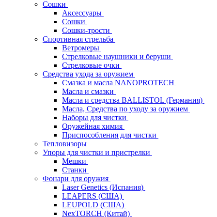
Сошки
Аксессуары
Сошки
Сошки-трости
Спортивная стрельба
Ветромеры
Стрелковые наушники и беруши
Стрелковые очки
Средства ухода за оружием
Смазка и масла NANOPROTECH
Масла и смазки
Масла и средства BALLISTOL (Германия)
Масла, Средства по уходу за оружием
Наборы для чистки
Оружейная химия
Приспособления для чистки
Тепловизоры
Упоры для чистки и пристрелки
Мешки
Станки
Фонари для оружия
Laser Genetics (Испания)
LEAPERS (США)
LEUPOLD (США)
NexTORCH (Китай)