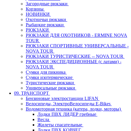
Загородные рюкзаки
Корзины
НОВИНКИ
Охотничьи рюкзаки
Рыбацкие рюкзаки
РЮКЗАКИ
РЮКЗАКИ ДЛЯ ОХОТНИКОВ - ERMINE NOVA
TOUR
РЮКЗАКИ СПОРТИВНЫЕ УНИВЕРСАЛЬНЫЕ -
NOVA TOUR
РЮКЗАКИ ТУРИСТИЧЕСКИЕ -- NOVA TOUR
РЮКЗАКИ ЭКСПЕДИЦИОННЫЕ (с латами) -
NOVA TOUR
Сумки для пикника
Сумки изотермические
Туристические рюкзаки
Универсальные рюкзаки
09. ТРАНСПОРТ
Бензиновые электростанции LIFAN
Велосипеды, ЭлектроВелосипеды E-Bikes
Водомоторная техника (катера, лодки, моторы)
Лодки ПВХ ЛИДЕР гребные
Весла
Жилеты спасательные
Лодки ПВХ КОВЧЕГ