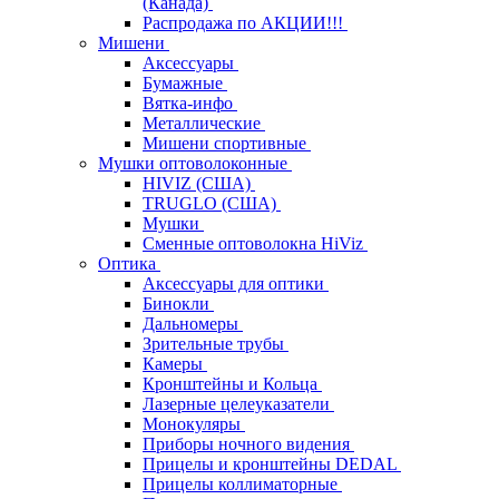
(Канада)
Распродажа по АКЦИИ!!!
Мишени
Аксессуары
Бумажные
Вятка-инфо
Металлические
Мишени спортивные
Мушки оптоволоконные
HIVIZ (США)
TRUGLO (США)
Мушки
Сменные оптоволокна HiViz
Оптика
Аксессуары для оптики
Бинокли
Дальномеры
Зрительные трубы
Камеры
Кронштейны и Кольца
Лазерные целеуказатели
Монокуляры
Приборы ночного видения
Прицелы и кронштейны DEDAL
Прицелы коллиматорные