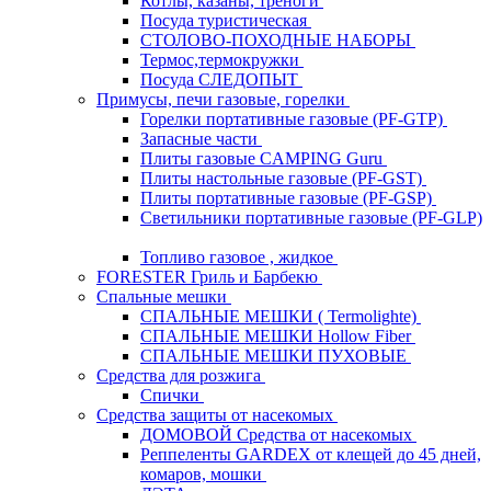
Котлы, казаны, треноги
Посуда туристическая
СТОЛОВО-ПОХОДНЫЕ НАБОРЫ
Термос,термокружки
Посуда СЛЕДОПЫТ
Примусы, печи газовые, горелки
Горелки портативные газовые (PF-GTP)
Запасные части
Плиты газовые CAMPING Guru
Плиты настольные газовые (PF-GST)
Плиты портативные газовые (PF-GSP)
Светильники портативные газовые (PF-GLP)
Топливо газовое , жидкое
FORESTER Гриль и Барбекю
Спальные мешки
СПАЛЬНЫЕ МЕШКИ ( Termolighte)
СПАЛЬНЫЕ МЕШКИ Hollow Fiber
СПАЛЬНЫЕ МЕШКИ ПУХОВЫЕ
Средства для розжига
Спички
Средства защиты от насекомых
ДОМОВОЙ Средства от насекомых
Реппеленты GARDEX от клещей до 45 дней,
комаров, мошки