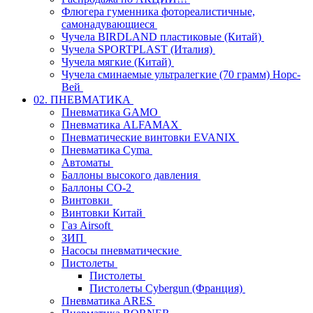
Флюгера гуменника фотореалистичные,
самонадувающиеся
Чучела BIRDLAND пластиковые (Китай)
Чучела SPORTPLAST (Италия)
Чучела мягкие (Китай)
Чучела сминаемые ультралегкие (70 грамм) Норс-
Вей
02. ПНЕВМАТИКА
Пневматика GAMO
Пневматика ALFAMAX
Пневматические винтовки EVANIX
Пневматика Cyma
Автоматы
Баллоны высокого давления
Баллоны СО-2
Винтовки
Винтовки Китай
Газ Airsoft
ЗИП
Насосы пневматические
Пистолеты
Пистолеты
Пистолеты Cybergun (Франция)
Пневматика ARES