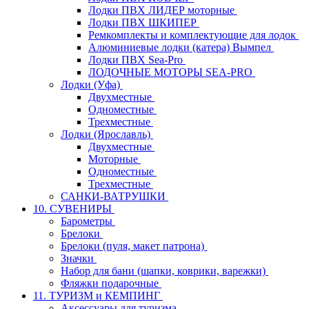
Лодки ПВХ ЛИДЕР моторные
Лодки ПВХ ШКИПЕР
Ремкомплекты и комплектующие для лодок
Алюминиевые лодки (катера) Вымпел
Лодки ПВХ Sea-Pro
ЛОДОЧНЫЕ МОТОРЫ SEA-PRO
Лодки (Уфа)
Двухместные
Одноместные
Трехместные
Лодки (Ярославль)
Двухместные
Моторные
Одноместные
Трехместные
САНКИ-ВАТРУШКИ
10. СУВЕНИРЫ
Барометры
Брелоки
Брелоки (пуля, макет патрона)
Значки
Набор для бани (шапки, коврики, варежки)
Фляжки подарочные
11. ТУРИЗМ и КЕМПИНГ
Аксессуары для туризма