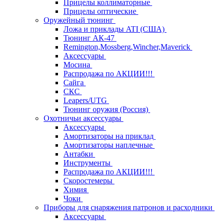
Прицелы коллиматорные
Прицелы оптические
Оружейный тюнинг
Ложа и приклады ATI (США)
Тюнинг АК-47
Remington,Mossberg,Wincher,Maverick
Аксессуары
Мосина
Распродажа по АКЦИИ!!!
Сайга
СКС
Leapers/UTG
Тюнинг оружия (Россия)
Охотничьи аксессуары
Аксессуары
Амортизаторы на приклад
Амортизаторы наплечные
Антабки
Инструменты
Распродажа по АКЦИИ!!!
Скоростемеры
Химия
Чоки
Приборы для снаряжения патронов и расходники
Аксессуары