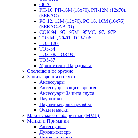
ОСА
РП-16, РП-16М (16х70), РП-12М (12х70),
(БЕКАС)
РС-12,-12М (12х76), РС-16,-16М (16х76)
(БЕКАС-АВТО)
СОК-94, -95, -95М, -95МС, -97, -97Р
ТОЗ МЦ 20-01, ТОЗ-106
ТОЗ-120
ТОЗ-34
ТОЗ-78, ТОЗ-99
ТОЗ-87
Удлинители, Парадоксы
Охолощенное оружие
Защита зрения и слуха
Аксессуары
Аксессуары защита зрения
Аксессуары Защита слуха
Наушники
Наушники для стрельбы
Очки и маски
Макеты массо-габаритные (ММГ)
Манки и Приманки
Аксессуары
Духовые-зверь
Духовые-птица