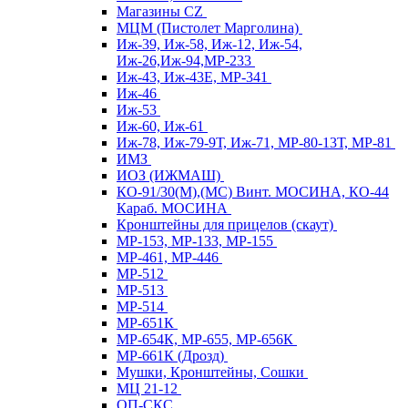
Магазины CZ
МЦМ (Пистолет Марголина)
Иж-39, Иж-58, Иж-12, Иж-54,
Иж-26,Иж-94,МР-233
Иж-43, Иж-43Е, МР-341
Иж-46
Иж-53
Иж-60, Иж-61
Иж-78, Иж-79-9Т, Иж-71, МР-80-13Т, МР-81
ИМЗ
ИОЗ (ИЖМАШ)
КО-91/30(М),(МС) Винт. МОСИНА, КО-44
Караб. МОСИНА
Кронштейны для прицелов (скаут)
МР-153, МР-133, МР-155
МР-461, МР-446
МР-512
МР-513
МР-514
МР-651К
МР-654К, МР-655, МР-656К
МР-661К (Дрозд)
Мушки, Кронштейны, Сошки
МЦ 21-12
ОП-СКС