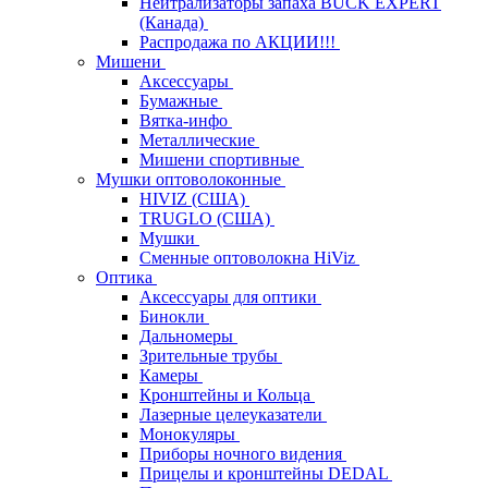
Нейтрализаторы запаха BUCK EXPERT
(Канада)
Распродажа по АКЦИИ!!!
Мишени
Аксессуары
Бумажные
Вятка-инфо
Металлические
Мишени спортивные
Мушки оптоволоконные
HIVIZ (США)
TRUGLO (США)
Мушки
Сменные оптоволокна HiViz
Оптика
Аксессуары для оптики
Бинокли
Дальномеры
Зрительные трубы
Камеры
Кронштейны и Кольца
Лазерные целеуказатели
Монокуляры
Приборы ночного видения
Прицелы и кронштейны DEDAL