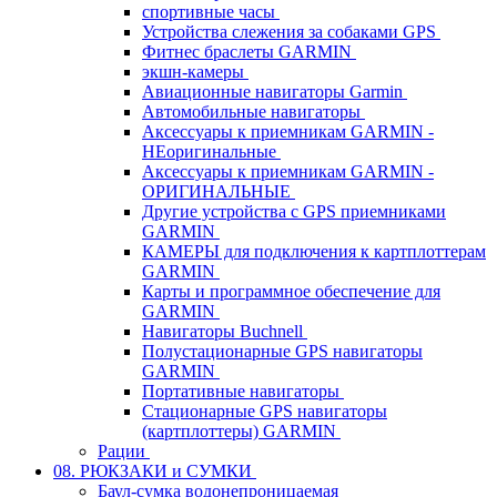
спортивные часы
Устройства слежения за собаками GPS
Фитнес браслеты GARMIN
экшн-камеры
Авиационные навигаторы Garmin
Автомобильные навигаторы
Аксессуары к приемникам GARMIN -
НЕоригинальные
Аксессуары к приемникам GARMIN -
ОРИГИНАЛЬНЫЕ
Другие устройства с GPS приемниками
GARMIN
КАМЕРЫ для подключения к картплоттерам
GARMIN
Карты и программное обеспечение для
GARMIN
Навигаторы Buchnell
Полустационарные GPS навигаторы
GARMIN
Портативные навигаторы
Стационарные GPS навигаторы
(картплоттеры) GARMIN
Рации
08. РЮКЗАКИ и СУМКИ
Баул-сумка водонепроницаемая