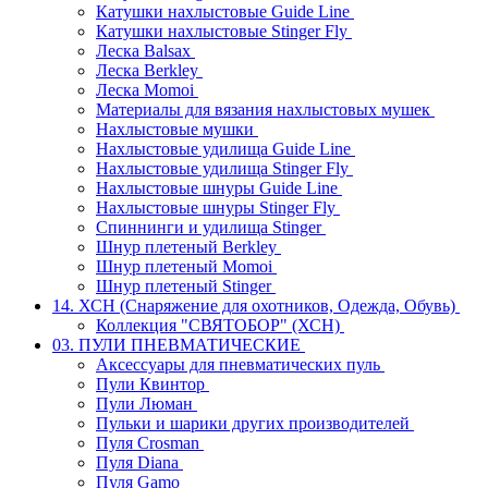
Катушки нахлыстовые Guide Line
Катушки нахлыстовые Stinger Fly
Леска Balsax
Леска Berkley
Леска Momoi
Материалы для вязания нахлыстовых мушек
Нахлыстовые мушки
Нахлыстовые удилища Guide Line
Нахлыстовые удилища Stinger Fly
Нахлыстовые шнуры Guide Line
Нахлыстовые шнуры Stinger Fly
Спиннинги и удилища Stinger
Шнур плетеный Berkley
Шнур плетеный Momoi
Шнур плетеный Stinger
14. ХСН (Снаряжение для охотников, Одежда, Обувь)
Коллекция "СВЯТОБОР" (ХСН)
03. ПУЛИ ПНЕВМАТИЧЕСКИЕ
Аксессуары для пневматических пуль
Пули Квинтор
Пули Люман
Пульки и шарики других производителей
Пуля Crosman
Пуля Diana
Пуля Gamo