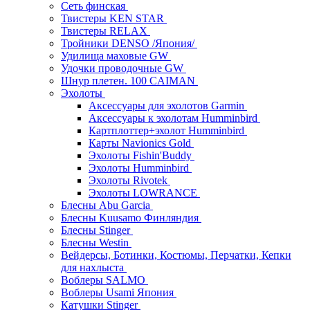
Сеть финская
Твистеры KEN STAR
Твистеры RELAX
Тройники DENSO /Япония/
Удилища маховые GW
Удочки проводочные GW
Шнур плетен. 100 CAIMAN
Эхолоты
Аксессуары для эхолотов Garmin
Аксессуары к эхолотам Humminbird
Картплоттер+эхолот Humminbird
Карты Navionics Gold
Эхолоты Fishin'Buddy
Эхолоты Humminbird
Эхолоты Rivotek
Эхолоты LOWRANCE
Блесны Abu Garcia
Блесны Kuusamo Финляндия
Блесны Stinger
Блесны Westin
Вейдерсы, Ботинки, Костюмы, Перчатки, Кепки
для нахлыста
Воблеры SALMO
Воблеры Usami Япония
Катушки Stinger