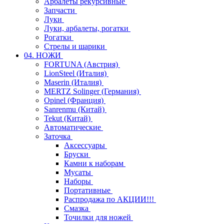
Арбалеты рекурсивные
Запчасти
Луки
Луки, арбалеты, рогатки
Рогатки
Стрелы и шарики
04. НОЖИ
FORTUNA (Австрия)
LionSteel (Италия)
Maserin (Италия)
MERTZ Solinger (Германия)
Opinel (Франция)
Sanrenmu (Китай)
Tekut (Китай)
Автоматические
Заточка
Аксессуары
Бруски
Камни к наборам
Мусаты
Наборы
Портативные
Распродажа по АКЦИИ!!!
Смазка
Точилки для ножей