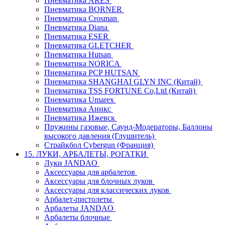
Пневматика ARES
Пневматика BORNER
Пневматика Crosman
Пневматика Diana
Пневматика ESER
Пневматика GLETCHER
Пневматика Hutsan
Пневматика NORICA
Пневматика PCP HUTSAN
Пневматика SHANGHAI GLYN INC (Китай)
Пневматика TSS FORTUNE Co,Ltd (Китай)
Пневматика Umarex
Пневматика Аникс
Пневматика Ижевск
Пружины газовые, Саунд-Модераторы, Баллоны
высокого давления (Глушитель)
Страйкбол Cybergun (Франция)
15. ЛУКИ, АРБАЛЕТЫ, РОГАТКИ
Луки JANDAO
Аксессуары для арбалетов
Аксессуары для блочных луков
Аксессуары для классических луков
Арбалет-пистолеты
Арбалеты JANDAO
Арбалеты блочные