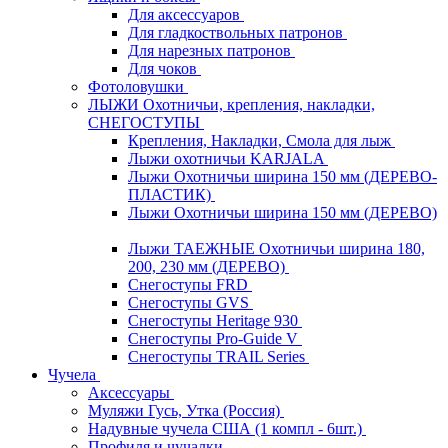
Для аксессуаров
Для гладкоствольных патронов
Для нарезных патронов
Для чоков
Фотоловушки
ЛЫЖИ Охотничьи, крепления, накладки,
СНЕГОСТУПЫ
Крепления, Накладки, Смола для лыж
Лыжи охотничьи KARJALA
Лыжи Охотничьи ширина 150 мм (ДЕРЕВО-
ПЛАСТИК)
Лыжи Охотничьи ширина 150 мм (ДЕРЕВО)
Лыжи ТАЕЖНЫЕ Охотничьи ширина 180,
200, 230 мм (ДЕРЕВО)
Снегоступы FRD
Снегоступы GVS
Снегоступы Heritage 930
Снегоступы Pro-Guide V
Снегоступы TRAIL Series
Чучела
Аксессуары
Муляжи Гусь, Утка (Россия)
Надувные чучела США (1 компл - 6шт.)
Профиля и чучалки