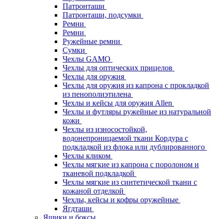
Патронташи
Патронташи, подсумки
Ремни
Ремни
Ружейные ремни
Сумки
Чехлы GAMO
Чехлы для оптических прицелов
Чехлы для оружия
Чехлы для оружия из капрона с прокладкой
из пенополиэтилена
Чехлы и кейсы для оружия Allen
Чехлы и футляры ружейные из натуральной
кожи
Чехлы из износостойкой,
водонепроницаемой ткани Кордура с
подкладкой из флока или дублированного
Чехлы кликом
Чехлы мягкие из капрона с поролоном и
тканевой подкладкой
Чехлы мягкие из синтетической ткани с
кожаной отделкой
Чехлы, кейсы и кофры оружейные
Ягдташи
Ящики и боксы