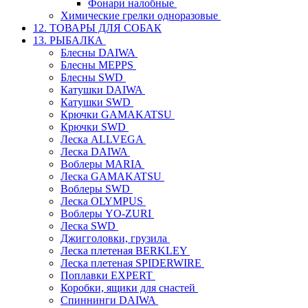
Фонари налобные
Химические грелки одноразовые
12. ТОВАРЫ ДЛЯ СОБАК
13. РЫБАЛКА
Блесны DAIWA
Блесны MEPPS
Блесны SWD
Катушки DAIWA
Катушки SWD
Крючки GAMAKATSU
Крючки SWD
Леска ALLVEGA
Леска DAIWA
Воблеры MARIA
Леска GAMAKATSU
Воблеры SWD
Леска OLYMPUS
Воблеры YO-ZURI
Леска SWD
Джигголовки, грузила
Леска плетеная BERKLEY
Леска плетеная SPIDERWIRE
Поплавки EXPERT
Коробки, ящики для снастей
Спиннинги DAIWA