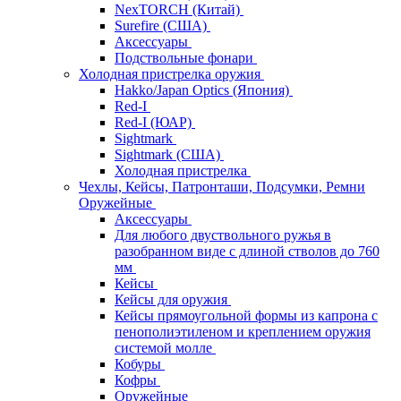
NexTORCH (Китай)
Surefire (США)
Аксессуары
Подствольные фонари
Холодная пристрелка оружия
Hakko/Japan Optics (Япония)
Red-I
Red-I (ЮАР)
Sightmark
Sightmark (США)
Холодная пристрелка
Чехлы, Кейсы, Патронташи, Подсумки, Ремни
Оружейные
Аксессуары
Для любого двуствольного ружья в
разобранном виде с длиной стволов до 760
мм
Кейсы
Кейсы для оружия
Кейсы прямоугольной формы из капрона с
пенополиэтиленом и креплением оружия
системой молле
Кобуры
Кофры
Оружейные