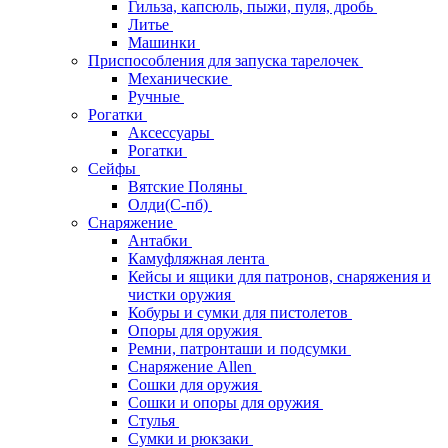
Гильза, капсюль, пыжи, пуля, дробь
Литье
Машинки
Приспособления для запуска тарелочек
Механические
Ручные
Рогатки
Аксессуары
Рогатки
Сейфы
Вятские Поляны
Олди(С-пб)
Снаряжение
Антабки
Камуфляжная лента
Кейсы и ящики для патронов, снаряжения и
чистки оружия
Кобуры и сумки для пистолетов
Опоры для оружия
Ремни, патронташи и подсумки
Снаряжение Allen
Сошки для оружия
Сошки и опоры для оружия
Стулья
Сумки и рюкзаки