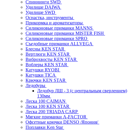
Спиннинги SWD
Удилище DAIWA
Удилище SWD
Оснастка, инструменты
Прикормка и ароматизаторы
Силиконовые приманки MANNS
Силиконовые приманки MISTER FISH
Силиконовые приманки SPRO
Съедобные приманки ALLVEGA
Блесны KEN STAR
Вертлюги KEN STAR
Виброхвосты KEN STAR
Воблеры KEN STAR
Катушки RYOBI
Катушки TICA
Крючки KEN STAR
Ледобуры
Ледобур ЛШ - 3 (с центральным сверлением)
130мм
Леска 100 CAIMAN
Леска 100 KEN STAR
Леска 200 TRIADA CARP
Мягкие приманки A-FACTOR
Офсетные крючки DENSO /Япония/
Поплавки Ken Star