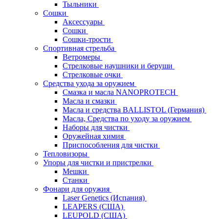
Тыльники
Сошки
Аксессуары
Сошки
Сошки-трости
Спортивная стрельба
Ветромеры
Стрелковые наушники и беруши
Стрелковые очки
Средства ухода за оружием
Смазка и масла NANOPROTECH
Масла и смазки
Масла и средства BALLISTOL (Германия)
Масла, Средства по уходу за оружием
Наборы для чистки
Оружейная химия
Приспособления для чистки
Тепловизоры
Упоры для чистки и пристрелки
Мешки
Станки
Фонари для оружия
Laser Genetics (Испания)
LEAPERS (США)
LEUPOLD (США)