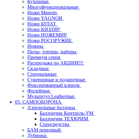
Кухонные
Многофункциональные
Ножи Maserin
Ножи YAGNOB
Ножи БУЛАТ
Ножи КИЗЛЯР
Ножи НОЖЕМИР
Ножи РОСОРУЖИЕ
Ножны
Пилы, топоры, наборы
Премиум серия
Распродажа по АКЦИИ!!!
Складные
Специальные
Сувенирные и подарочные
Фиксированный клинок
Филейные
Мультитул Leatherman
05. САМООБОРОНА
Аэрозольные баллоны
Баллончик Контроль-УМ
Баллончик ТЕХКРИМ
Спецсредства
БАМ перцовый
Дубинки