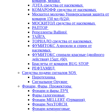
комаров, мошки
ДЭТА средства от насекомых
КОМАРОФФ средства от насекомых
Москитол молочко Универсальная защита от
комаров 150 мл (6/24)
МОСКИТОЛ средства от насекомых
РАПТОР
Репелленты Ballistol
ТАЙГА
ТОРНАДО средства от насекомых
ФУМИТОКС Аэрозоли и спреи от
насекомых
ФУМИТОКС спирали красные (двойного
действия) 15шт. (60)
Браслеты от комаров BUG STOP
РЕФТАМИД
Средства подачи сигналов SOS
Пиротехника
Сигнальное Оружие
Фонари, Фары, Прожекторы
Фонари и фары ЛУЧ
Фары галогеновые
Фонари MELLERT (Германия)
Фонари NexTORCH
Фонари кемпинговые