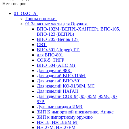
Нет товаров.
01. ОХОТА
Горны и рожки
01.Запасные части для Оружия
ВПО-102М (ВЕПРЬ-ХАНТЕР), ВПО-105,
ВПО-123 (ВЕПРЬ)
ВПО-205 (Вепрь-12)
СВТ
ВПО-501 (Лидер) ТТ
для ВПО-801
СОК-5, ТИГР
ВПО-504 (АПС-М)
Для изделий 98К
Для изделий ВПО-115М
Для изделий ВПО-501
Для изделий КО-91/30М, МС
Для изделий НАГАН
Для изделий СОК-94, 95, 95М, 95МС, 97,
97Р
Дульные насадки ИМЗ
ЗИП К импортной пневматике, Аникс
ЗИП к импортному оружию
Иж-18, Иж-18ЕМ-М
Иж-27М, Иж-27ЕМ