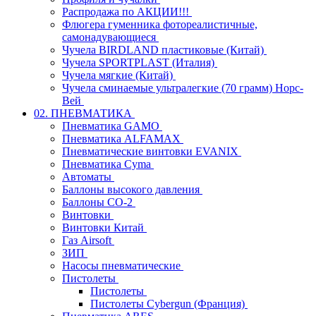
Распродажа по АКЦИИ!!!
Флюгера гуменника фотореалистичные,
самонадувающиеся
Чучела BIRDLAND пластиковые (Китай)
Чучела SPORTPLAST (Италия)
Чучела мягкие (Китай)
Чучела сминаемые ультралегкие (70 грамм) Норс-
Вей
02. ПНЕВМАТИКА
Пневматика GAMO
Пневматика ALFAMAX
Пневматические винтовки EVANIX
Пневматика Cyma
Автоматы
Баллоны высокого давления
Баллоны СО-2
Винтовки
Винтовки Китай
Газ Airsoft
ЗИП
Насосы пневматические
Пистолеты
Пистолеты
Пистолеты Cybergun (Франция)