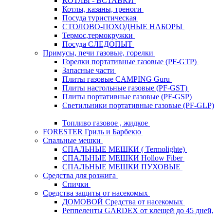
КОТЛЫ - ВСТАВКИ
Котлы, казаны, треноги
Посуда туристическая
СТОЛОВО-ПОХОДНЫЕ НАБОРЫ
Термос,термокружки
Посуда СЛЕДОПЫТ
Примусы, печи газовые, горелки
Горелки портативные газовые (PF-GTP)
Запасные части
Плиты газовые CAMPING Guru
Плиты настольные газовые (PF-GST)
Плиты портативные газовые (PF-GSP)
Светильники портативные газовые (PF-GLP)
Топливо газовое , жидкое
FORESTER Гриль и Барбекю
Спальные мешки
СПАЛЬНЫЕ МЕШКИ ( Termolighte)
СПАЛЬНЫЕ МЕШКИ Hollow Fiber
СПАЛЬНЫЕ МЕШКИ ПУХОВЫЕ
Средства для розжига
Спички
Средства защиты от насекомых
ДОМОВОЙ Средства от насекомых
Реппеленты GARDEX от клещей до 45 дней,