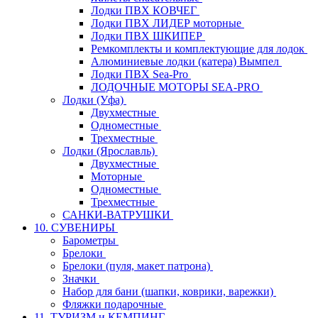
Лодки ПВХ КОВЧЕГ
Лодки ПВХ ЛИДЕР моторные
Лодки ПВХ ШКИПЕР
Ремкомплекты и комплектующие для лодок
Алюминиевые лодки (катера) Вымпел
Лодки ПВХ Sea-Pro
ЛОДОЧНЫЕ МОТОРЫ SEA-PRO
Лодки (Уфа)
Двухместные
Одноместные
Трехместные
Лодки (Ярославль)
Двухместные
Моторные
Одноместные
Трехместные
САНКИ-ВАТРУШКИ
10. СУВЕНИРЫ
Барометры
Брелоки
Брелоки (пуля, макет патрона)
Значки
Набор для бани (шапки, коврики, варежки)
Фляжки подарочные
11. ТУРИЗМ и КЕМПИНГ