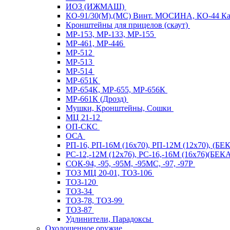
ИОЗ (ИЖМАШ)
КО-91/30(М),(МС) Винт. МОСИНА, КО-44 
Кронштейны для прицелов (скаут)
МР-153, МР-133, МР-155
МР-461, МР-446
МР-512
МР-513
МР-514
МР-651К
МР-654К, МР-655, МР-656К
МР-661К (Дрозд)
Мушки, Кронштейны, Сошки
МЦ 21-12
ОП-СКС
ОСА
РП-16, РП-16М (16х70), РП-12М (12х70), (Б
РС-12,-12М (12х76), РС-16,-16М (16х76)(Б
СОК-94, -95, -95М, -95МС, -97, -97Р
ТОЗ МЦ 20-01, ТОЗ-106
ТОЗ-120
ТОЗ-34
ТОЗ-78, ТОЗ-99
ТОЗ-87
Удлинители, Парадоксы
Охолощенное оружие