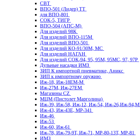
СВТ
ВПО-501 (Лидер) ТТ
для ВПО-801
СОК-5, ТИГР
ВПО-504 (АПС-М)
Для изделий 98К
Для изделий ВПО-115М
Для изделий ВПО-501
Для изделий КО-91/30М, МС
Для изделий НАГАН
Для изделий СОК-94, 95, 95М, 95МС, 97, 97Р
Дульные насадки ИМЗ
ЗИП К импортной пневматике, Аникс
ЗИП к импортному оружию
Иж-18, Иж-18ЕМ-М
Иж-27М, Иж-27ЕМ
Магазины CZ
МЦМ (Пистолет Марголина)
Иж-39, Иж-58, Иж-12, Иж-54, Иж-26,Иж-94,
Иж-43, Иж-43Е, МР-341
Иж-46
Иж-53
Иж-60, Иж-61
Иж-78, Иж-79-9Т, Иж-71, МР-80-13Т, МР-81
ИМЗ