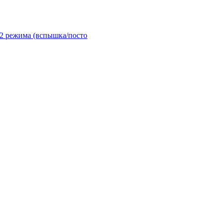
2 режима (вспышка/посто