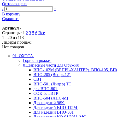
Оптовая цена
-
+
В корзину
Сравнить
Артикул
-
Страницы:
1
2
3
5
6
Все
1 - 20 из 113
Лидеры продаж:
Нет товаров.
01. ОХОТА
Горны и рожки
01.Запасные части для Оружия
ВПО-102М (ВЕПРЬ-ХАНТЕР), ВПО-105, ВП
ВПО-205 (Вепрь-12)
СВТ
ВПО-501 (Лидер) ТТ
для ВПО-801
СОК-5, ТИГР
ВПО-504 (АПС-М)
Для изделий 98К
Для изделий ВПО-115М
Для изделий ВПО-501
Для изделий КО-91/30М, МС