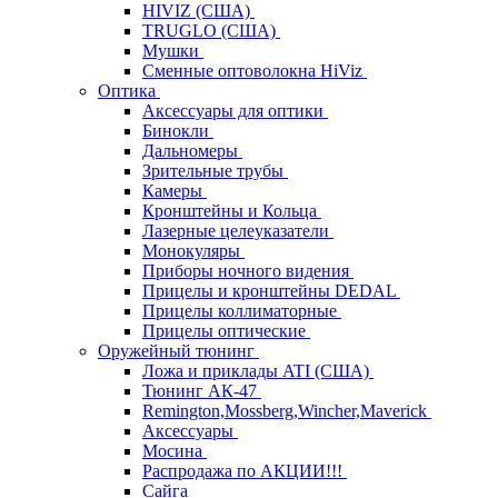
HIVIZ (США)
TRUGLO (США)
Мушки
Сменные оптоволокна HiViz
Оптика
Аксессуары для оптики
Бинокли
Дальномеры
Зрительные трубы
Камеры
Кронштейны и Кольца
Лазерные целеуказатели
Монокуляры
Приборы ночного видения
Прицелы и кронштейны DEDAL
Прицелы коллиматорные
Прицелы оптические
Оружейный тюнинг
Ложа и приклады ATI (США)
Тюнинг АК-47
Remington,Mossberg,Wincher,Maverick
Аксессуары
Мосина
Распродажа по АКЦИИ!!!
Сайга