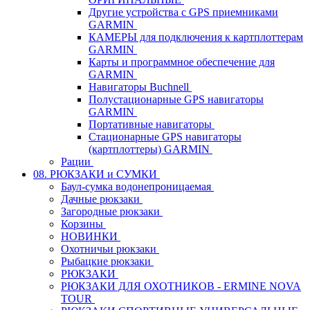
Другие устройства с GPS приемниками
GARMIN
КАМЕРЫ для подключения к картплоттерам
GARMIN
Карты и программное обеспечение для
GARMIN
Навигаторы Buchnell
Полустационарные GPS навигаторы
GARMIN
Портативные навигаторы
Стационарные GPS навигаторы
(картплоттеры) GARMIN
Рации
08. РЮКЗАКИ и СУМКИ
Баул-сумка водонепроницаемая
Дачные рюкзаки
Загородные рюкзаки
Корзины
НОВИНКИ
Охотничьи рюкзаки
Рыбацкие рюкзаки
РЮКЗАКИ
РЮКЗАКИ ДЛЯ ОХОТНИКОВ - ERMINE NOVA
TOUR