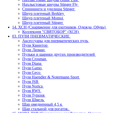
Нахлыстовые шнуры Stinger Fly
Спиннинги и удилища Stinger
Шнур плетеный Berkley
Шнур плетеный Momoi
Шнур плетеный Stinger
14. ХСН (Снаряжение для охотников, Одежда, Обувь)
Коллекция "СВЯТОБОР" (ХСН)
03. ПУЛИ ПНЕВМАТИЧЕСКИЕ
Аксессуары для пневматических пуль
Пули Квинтор
Пули Люман
Пульки и шарики других производителей
Пуля Crosman
Пуля Diana
Пуля Gamo
Пуля Geco
Пуля Haendler & Notermann Sport
Пуля JSB
Пуля Norica
Пуля RWS
Пуля Турция
Пуля Шмель
Шар омедненный 4,5 к
Шар стальной для рогаток.