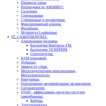
Премиум серия
Распродажа по АКЦИИ!!!
Складные
Специальные
Сувенирные и подарочные
Фиксированный клинок
Филейные
Мультитул Leatherman
05. САМООБОРОНА
Аэрозольные баллоны
Баллончик Контроль-УМ
Баллончик ТЕХКРИМ
Спецсредства
БАМ перцовый
Дубинки
Защита от собак
Металлодетекторы персональные,
Металлоискатели
Наручники
Портативные автомобильные заграждения
Сигнализации
УДАР - эффективное средство средство
самообороны
Кобуры
Электрошокеры