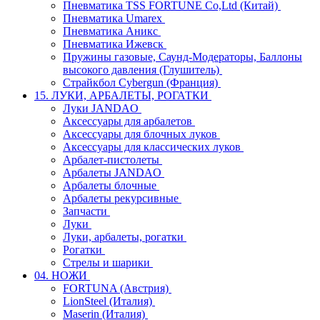
Пневматика TSS FORTUNE Co,Ltd (Китай)
Пневматика Umarex
Пневматика Аникс
Пневматика Ижевск
Пружины газовые, Саунд-Модераторы, Баллоны
высокого давления (Глушитель)
Страйкбол Cybergun (Франция)
15. ЛУКИ, АРБАЛЕТЫ, РОГАТКИ
Луки JANDAO
Аксессуары для арбалетов
Аксессуары для блочных луков
Аксессуары для классических луков
Арбалет-пистолеты
Арбалеты JANDAO
Арбалеты блочные
Арбалеты рекурсивные
Запчасти
Луки
Луки, арбалеты, рогатки
Рогатки
Стрелы и шарики
04. НОЖИ
FORTUNA (Австрия)
LionSteel (Италия)
Maserin (Италия)