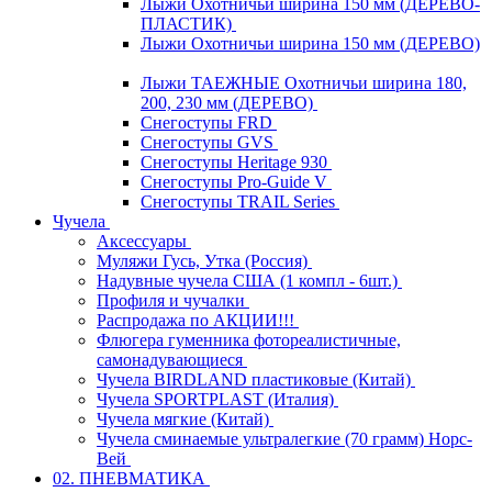
Лыжи Охотничьи ширина 150 мм (ДЕРЕВО-
ПЛАСТИК)
Лыжи Охотничьи ширина 150 мм (ДЕРЕВО)
Лыжи ТАЕЖНЫЕ Охотничьи ширина 180,
200, 230 мм (ДЕРЕВО)
Снегоступы FRD
Снегоступы GVS
Снегоступы Heritage 930
Снегоступы Pro-Guide V
Снегоступы TRAIL Series
Чучела
Аксессуары
Муляжи Гусь, Утка (Россия)
Надувные чучела США (1 компл - 6шт.)
Профиля и чучалки
Распродажа по АКЦИИ!!!
Флюгера гуменника фотореалистичные,
самонадувающиеся
Чучела BIRDLAND пластиковые (Китай)
Чучела SPORTPLAST (Италия)
Чучела мягкие (Китай)
Чучела сминаемые ультралегкие (70 грамм) Норс-
Вей
02. ПНЕВМАТИКА