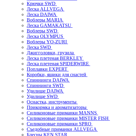
Крючки SWD
Леска ALLVEGA
Леска DAIWA
Воблеры MARIA
Леска GAMAKATSU
Воблеры SWD
Леска OLYMPUS
Воблеры YO-ZURI
Леска SWD
Джигголовки, грузила
Леска плетеная BERKLEY
Леска плетеная SPIDERWIRE
Поплавки EXPERT
Коробки, ящики для снастей
Спиннинги DAIWA
Спиннинги SWD
Удилище DAIWA
Удилище SWD
Оснастка, инструменты
Прикормка и ароматизаторы
Силиконовые приманки MANNS
Силиконовые приманки MISTER FISH
Силиконовые приманки SPRO
Съедобные приманки ALLVEGA
Блесны KEN STAR