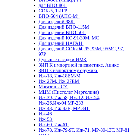
для ВПО-801
СОК-5, ТИГР
ВПО-504 (АПС-М)
Для изделий 98К
Для изделий ВПО-115М
Для изделий ВПО-501
Для изделий КО-91/30М, МС
Для изделий НАГАН
Для изделий СОК-94, 95, 95М, 95МС, 97,
97Р
Дульные насадки ИМЗ
ЗИП К импортной пневматике, Аникс
ЗИП к импортному оружию
Иж-18, Иж-18ЕМ-М
Иж-27М, Иж-27ЕМ
Магазины CZ
МЦМ (Пистолет Марголина)
Иж-39, Иж-58, Иж-12, Иж-54,
Иж-26,Иж-94,МР-233
Иж-43, Иж-43Е, МР-341
Иж-46
Иж-53
Иж-60, Иж-61
Иж-78, Иж-79-9Т, Иж-71, МР-80-13Т, МР-81