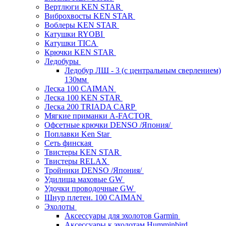
Вертлюги KEN STAR
Виброхвосты KEN STAR
Воблеры KEN STAR
Катушки RYOBI
Катушки TICA
Крючки KEN STAR
Ледобуры
Ледобур ЛШ - 3 (с центральным сверлением)
130мм
Леска 100 CAIMAN
Леска 100 KEN STAR
Леска 200 TRIADA CARP
Мягкие приманки A-FACTOR
Офсетные крючки DENSO /Япония/
Поплавки Ken Star
Сеть финская
Твистеры KEN STAR
Твистеры RELAX
Тройники DENSO /Япония/
Удилища маховые GW
Удочки проводочные GW
Шнур плетен. 100 CAIMAN
Эхолоты
Аксессуары для эхолотов Garmin
Аксессуары к эхолотам Humminbird