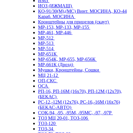
ИМЗ
ИОЗ (ИЖМАШ)
КО-91/30(М),(МС) Винт. МОСИНА, КО-44
Караб. МОСИНА
Кронштейны для прицелов (скаут)
МР-153, МР-133, МР-155
МР-461, МР-446
МР-512
МР-513
МР-514
МР-651К
МР-654К, МР-655, МР-656К
МР-661К (Дрозд)
Мушки, Кронштейны, Сошки
МЦ 21-12
ОП-СКС
ОСА
РП-16, РП-16М (16х70), РП-12М (12х70),
(БЕКАС)
РС-12,-12М (12х76), РС-16,-16М (16х76)
(БЕКАС-АВТО)
СОК-94, -95, -95М, -95МС, -97, -97Р
ТОЗ МЦ 20-01, ТОЗ-106
ТОЗ-120
ТОЗ-34