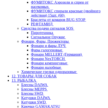
ФУМИТОКС Аэрозоли и спреи от
насекомых
ФУМИТОКС спирали красные (двойного
действия) 15шт. (60)
Браслеты от комаров BUG STOP
РЕФТАМИД
Средства подачи сигналов SOS
Пиротехника
Сигнальное Оружие
Фонари, Фары, Прожекторы
Фонари и фары ЛУЧ
Фары галогеновые
Фонари MELLERT (Германия)
Фонари NexTORCH
Фонари кемпинговые
Фонари налобные
Химические грелки одноразовые
12. ТОВАРЫ ДЛЯ СОБАК
13. РЫБАЛКА
Блесны DAIWA
Блесны MEPPS
Блесны SWD
Катушки DAIWA
Катушки SWD
Крючки GAMAKATSU