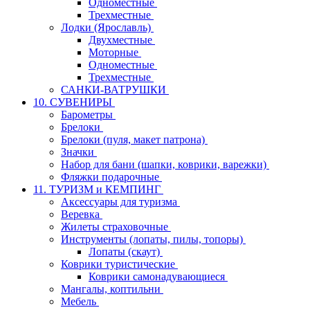
Одноместные
Трехместные
Лодки (Ярославль)
Двухместные
Моторные
Одноместные
Трехместные
САНКИ-ВАТРУШКИ
10. СУВЕНИРЫ
Барометры
Брелоки
Брелоки (пуля, макет патрона)
Значки
Набор для бани (шапки, коврики, варежки)
Фляжки подарочные
11. ТУРИЗМ и КЕМПИНГ
Аксессуары для туризма
Веревка
Жилеты страховочные
Инструменты (лопаты, пилы, топоры)
Лопаты (скаут)
Коврики туристические
Коврики самонадувающиеся
Мангалы, коптильни
Мебель