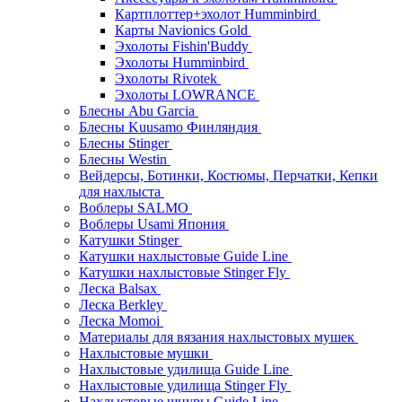
Картплоттер+эхолот Humminbird
Карты Navionics Gold
Эхолоты Fishin'Buddy
Эхолоты Humminbird
Эхолоты Rivotek
Эхолоты LOWRANCE
Блесны Abu Garcia
Блесны Kuusamo Финляндия
Блесны Stinger
Блесны Westin
Вейдерсы, Ботинки, Костюмы, Перчатки, Кепки
для нахлыста
Воблеры SALMO
Воблеры Usami Япония
Катушки Stinger
Катушки нахлыстовые Guide Line
Катушки нахлыстовые Stinger Fly
Леска Balsax
Леска Berkley
Леска Momoi
Материалы для вязания нахлыстовых мушек
Нахлыстовые мушки
Нахлыстовые удилища Guide Line
Нахлыстовые удилища Stinger Fly
Нахлыстовые шнуры Guide Line