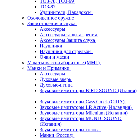
ТОЗ-78, ТОЗ-99
ТОЗ-87
Удлинители, Парадоксы
Охолощенное оружие
Защита зрения и слуха
Аксессуары
Аксессуары защита зрения
Аксессуары Защита слуха
Наушники
Наушники для стрельбы
Очки и маски
Макеты массо-габаритные (ММГ)
Манки и Приманки
Аксессуары
Духовые-зверь
Духовые-птица
Звуковые имитаторы BIRD SOUND (Италия)
Звуковые имитаторы Cass Creek (США)
Звуковые имитаторы LR Active (Ирландия)
Звуковые имитаторы Milenium (Испания)
Звуковые имитаторы MUNDI SOUND
(Испания)
Звуковые имитаторы голоса
Манки (Россия)