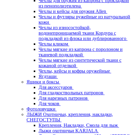
Чехлы для оружия из капрона с прокладкой
из пенополиэтилена
Чехлы и кейсы для оружия Allen
Чехлы и футляры ружейные из натуральной
кожи
Чехлы из износостойкой,
водонепроницаемой ткани Кордура с
подкладкой из флока или дублированного
Чехлы кликом
Чехлы мягкие из капрона с поролоном и
тканевой подкладкой
Чехлы мягкие из синтетической ткани с
кожаной отделкой
Чехлы, кейсы и кофры оружейные
Ягдташи
Ящики и боксы
Для аксессуаров
Для гладкоствольных патронов
Для нарезных патронов
Для чоков
Фотоловушки
ЛЫЖИ Охотничьи, крепления, накладки,
СНЕГОСТУПЫ
Крепления, Накладки, Смола для лыж
Лыжи охотничьи KARJALA