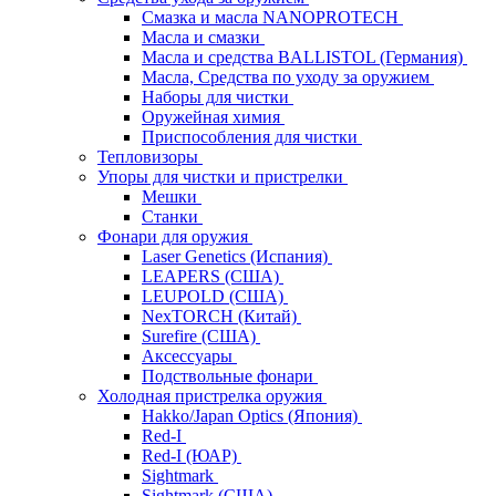
Смазка и масла NANOPROTECH
Масла и смазки
Масла и средства BALLISTOL (Германия)
Масла, Средства по уходу за оружием
Наборы для чистки
Оружейная химия
Приспособления для чистки
Тепловизоры
Упоры для чистки и пристрелки
Мешки
Станки
Фонари для оружия
Laser Genetics (Испания)
LEAPERS (США)
LEUPOLD (США)
NexTORCH (Китай)
Surefire (США)
Аксессуары
Подствольные фонари
Холодная пристрелка оружия
Hakko/Japan Optics (Япония)
Red-I
Red-I (ЮАР)
Sightmark
Sightmark (США)