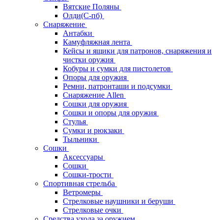
Вятские Поляны
Олди(С-пб)
Снаряжение
Антабки
Камуфляжная лента
Кейсы и ящики для патронов, снаряжения и
чистки оружия
Кобуры и сумки для пистолетов
Опоры для оружия
Ремни, патронташи и подсумки
Снаряжение Allen
Сошки для оружия
Сошки и опоры для оружия
Стулья
Сумки и рюкзаки
Тыльники
Сошки
Аксессуары
Сошки
Сошки-трости
Спортивная стрельба
Ветромеры
Стрелковые наушники и беруши
Стрелковые очки
Средства ухода за оружием