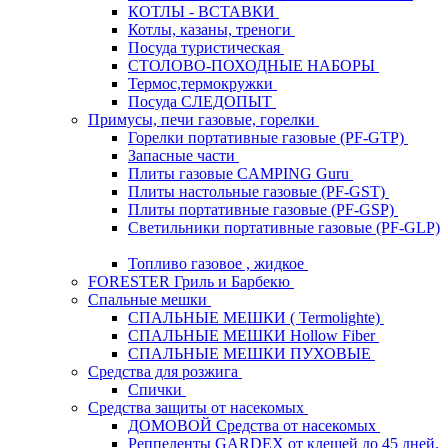
КОТЛЫ - ВСТАВКИ
Котлы, казаны, треноги
Посуда туристическая
СТОЛОВО-ПОХОДНЫЕ НАБОРЫ
Термос,термокружки
Посуда СЛЕДОПЫТ
Примусы, печи газовые, горелки
Горелки портативные газовые (PF-GTP)
Запасные части
Плиты газовые CAMPING Guru
Плиты настольные газовые (PF-GST)
Плиты портативные газовые (PF-GSP)
Светильники портативные газовые (PF-GLP)
Топливо газовое , жидкое
FORESTER Гриль и Барбекю
Спальные мешки
СПАЛЬНЫЕ МЕШКИ ( Termolighte)
СПАЛЬНЫЕ МЕШКИ Hollow Fiber
СПАЛЬНЫЕ МЕШКИ ПУХОВЫЕ
Средства для розжига
Спички
Средства защиты от насекомых
ДОМОВОЙ Средства от насекомых
Реппеленты GARDEX от клещей до 45 дней,