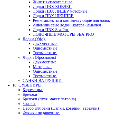
Жилеты спасательные
Лодки ПВХ КОВЧЕГ
Лодки ПВХ ЛИДЕР моторные
Лодки ПВХ ШКИПЕР
Ремкомплекты и комплектующие для лодок
Алюминиевые лодки (катера) Вымпел
Лодки ПВХ Sea-Pro
ЛОДОЧНЫЕ МОТОРЫ SEA-PRO
Лодки (Уфа)
Двухместные
Одноместные
Трехместные
Лодки (Ярославль)
Двухместные
Моторные
Одноместные
Трехместные
САНКИ-ВАТРУШКИ
10. СУВЕНИРЫ
Барометры
Брелоки
Брелоки (пуля, макет патрона)
Значки
Набор для бани (шапки, коврики, варежки)
Фляжки подарочные