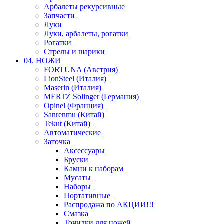
Арбалеты рекурсивные
Запчасти
Луки
Луки, арбалеты, рогатки
Рогатки
Стрелы и шарики
04. НОЖИ
FORTUNA (Австрия)
LionSteel (Италия)
Maserin (Италия)
MERTZ Solinger (Германия)
Opinel (Франция)
Sanrenmu (Китай)
Tekut (Китай)
Автоматические
Заточка
Аксессуары
Бруски
Камни к наборам
Мусаты
Наборы
Портативные
Распродажа по АКЦИИ!!!
Смазка
Точилки для ножей