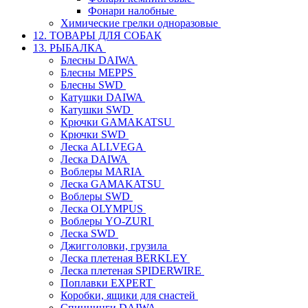
Фонари налобные
Химические грелки одноразовые
12. ТОВАРЫ ДЛЯ СОБАК
13. РЫБАЛКА
Блесны DAIWA
Блесны MEPPS
Блесны SWD
Катушки DAIWA
Катушки SWD
Крючки GAMAKATSU
Крючки SWD
Леска ALLVEGA
Леска DAIWA
Воблеры MARIA
Леска GAMAKATSU
Воблеры SWD
Леска OLYMPUS
Воблеры YO-ZURI
Леска SWD
Джигголовки, грузила
Леска плетеная BERKLEY
Леска плетеная SPIDERWIRE
Поплавки EXPERT
Коробки, ящики для снастей
Спиннинги DAIWA