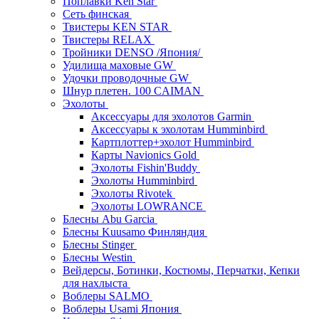
Поплавки Ken Star
Сеть финская
Твистеры KEN STAR
Твистеры RELAX
Тройники DENSO /Япония/
Удилища маховые GW
Удочки проводочные GW
Шнур плетен. 100 CAIMAN
Эхолоты
Аксессуары для эхолотов Garmin
Аксессуары к эхолотам Humminbird
Картплоттер+эхолот Humminbird
Карты Navionics Gold
Эхолоты Fishin'Buddy
Эхолоты Humminbird
Эхолоты Rivotek
Эхолоты LOWRANCE
Блесны Abu Garcia
Блесны Kuusamo Финляндия
Блесны Stinger
Блесны Westin
Вейдерсы, Ботинки, Костюмы, Перчатки, Кепки
для нахлыста
Воблеры SALMO
Воблеры Usami Япония