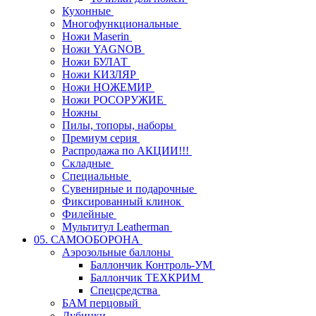
Кухонные
Многофункциональные
Ножи Maserin
Ножи YAGNOB
Ножи БУЛАТ
Ножи КИЗЛЯР
Ножи НОЖЕМИР
Ножи РОСОРУЖИЕ
Ножны
Пилы, топоры, наборы
Премиум серия
Распродажа по АКЦИИ!!!
Складные
Специальные
Сувенирные и подарочные
Фиксированный клинок
Филейные
Мультитул Leatherman
05. САМООБОРОНА
Аэрозольные баллоны
Баллончик Контроль-УМ
Баллончик ТЕХКРИМ
Спецсредства
БАМ перцовый
Дубинки