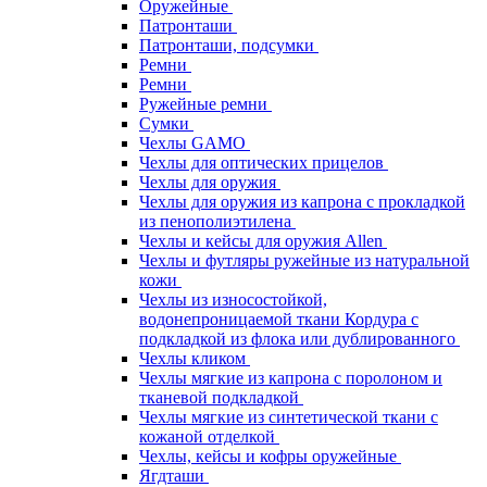
Оружейные
Патронташи
Патронташи, подсумки
Ремни
Ремни
Ружейные ремни
Сумки
Чехлы GAMO
Чехлы для оптических прицелов
Чехлы для оружия
Чехлы для оружия из капрона с прокладкой
из пенополиэтилена
Чехлы и кейсы для оружия Allen
Чехлы и футляры ружейные из натуральной
кожи
Чехлы из износостойкой,
водонепроницаемой ткани Кордура с
подкладкой из флока или дублированного
Чехлы кликом
Чехлы мягкие из капрона с поролоном и
тканевой подкладкой
Чехлы мягкие из синтетической ткани с
кожаной отделкой
Чехлы, кейсы и кофры оружейные
Ягдташи