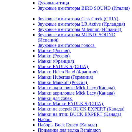
Духовые-птица
Звуковые имитаторы BIRD SOUND (Италия)
Звуковые имитаторы Cass Creek (США)
Звуковые имитаторы LR Active (Ирландия)
Звуковые имитаторы Milenium (Испания)
Звуковые имитаторы MUNDI SOUND
(Испания)
Звуковые имитаторы голоса
Манки (Россия)
Манки (Россия)
Манки (Франция)
Манки FAULK'S (США)
Манки Helen Baud (Франция)
Манки Hubertus (Германия)
Манки Mankoff (Россия)
Манки акриловые Mick Lacy (Канада)
Манки акриловые Mick Lacy (Канада)
Манки для собак
Манки Манки FAULK'S (США)
Манки на зверей BUCK EXPERT (Канада)
Манки на птиц BUCK EXPERT (Канада)
Набор
Наборы Buck Expert (Канада)
Приманка для волка Remington