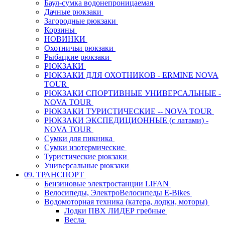
Баул-сумка водонепроницаемая
Дачные рюкзаки
Загородные рюкзаки
Корзины
НОВИНКИ
Охотничьи рюкзаки
Рыбацкие рюкзаки
РЮКЗАКИ
РЮКЗАКИ ДЛЯ ОХОТНИКОВ - ERMINE NOVA
TOUR
РЮКЗАКИ СПОРТИВНЫЕ УНИВЕРСАЛЬНЫЕ -
NOVA TOUR
РЮКЗАКИ ТУРИСТИЧЕСКИЕ -- NOVA TOUR
РЮКЗАКИ ЭКСПЕДИЦИОННЫЕ (с латами) -
NOVA TOUR
Сумки для пикника
Сумки изотермические
Туристические рюкзаки
Универсальные рюкзаки
09. ТРАНСПОРТ
Бензиновые электростанции LIFAN
Велосипеды, ЭлектроВелосипеды E-Bikes
Водомоторная техника (катера, лодки, моторы)
Лодки ПВХ ЛИДЕР гребные
Весла