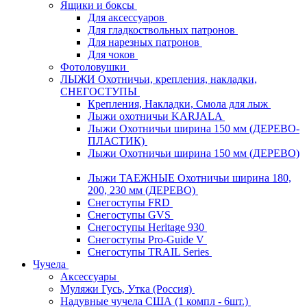
Ящики и боксы
Для аксессуаров
Для гладкоствольных патронов
Для нарезных патронов
Для чоков
Фотоловушки
ЛЫЖИ Охотничьи, крепления, накладки,
СНЕГОСТУПЫ
Крепления, Накладки, Смола для лыж
Лыжи охотничьи KARJALA
Лыжи Охотничьи ширина 150 мм (ДЕРЕВО-
ПЛАСТИК)
Лыжи Охотничьи ширина 150 мм (ДЕРЕВО)
Лыжи ТАЕЖНЫЕ Охотничьи ширина 180,
200, 230 мм (ДЕРЕВО)
Снегоступы FRD
Снегоступы GVS
Снегоступы Heritage 930
Снегоступы Pro-Guide V
Снегоступы TRAIL Series
Чучела
Аксессуары
Муляжи Гусь, Утка (Россия)
Надувные чучела США (1 компл - 6шт.)