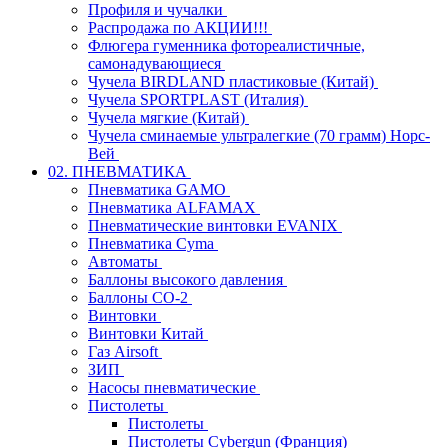
Профиля и чучалки
Распродажа по АКЦИИ!!!
Флюгера гуменника фотореалистичные,
самонадувающиеся
Чучела BIRDLAND пластиковые (Китай)
Чучела SPORTPLAST (Италия)
Чучела мягкие (Китай)
Чучела сминаемые ультралегкие (70 грамм) Норс-
Вей
02. ПНЕВМАТИКА
Пневматика GAMO
Пневматика ALFAMAX
Пневматические винтовки EVANIX
Пневматика Cyma
Автоматы
Баллоны высокого давления
Баллоны СО-2
Винтовки
Винтовки Китай
Газ Airsoft
ЗИП
Насосы пневматические
Пистолеты
Пистолеты
Пистолеты Cybergun (Франция)