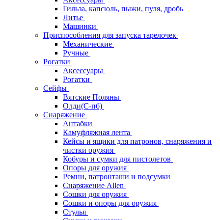
Гильза, капсюль, пыжи, пуля, дробь
Литье
Машинки
Приспособления для запуска тарелочек
Механические
Ручные
Рогатки
Аксессуары
Рогатки
Сейфы
Вятские Поляны
Олди(С-пб)
Снаряжение
Антабки
Камуфляжная лента
Кейсы и ящики для патронов, снаряжения и
чистки оружия
Кобуры и сумки для пистолетов
Опоры для оружия
Ремни, патронташи и подсумки
Снаряжение Allen
Сошки для оружия
Сошки и опоры для оружия
Стулья