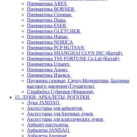
Пневматика ARES
Пневматика BORNER
Пневматика Crosman
Пневматика Diana
Пневматика ESER
Пневматика GLETCHER
Пневматика Hutsan
Пневматика NORICA
Пневматика PCP HUTSAN
Пневматика SHANGHAI GLYN INC (Китай)
Пневматика TSS FORTUNE Co,Ltd (Китай)
Пневматика Umarex
Пневматика Аникс
Пневматика Ижевск
Пружины газовые, Саунд-Модераторы, Баллоны
высокого давления (Глушитель)
Страйкбол Cybergun (Франция)
15. ЛУКИ, АРБАЛЕТЫ, РОГАТКИ
Луки JANDAO
Аксессуары для арбалетов
Аксессуары для блочных луков
Аксессуары для классических луков
Арбалет-пистолеты
Арбалеты JANDAO
Арбалеты блочные