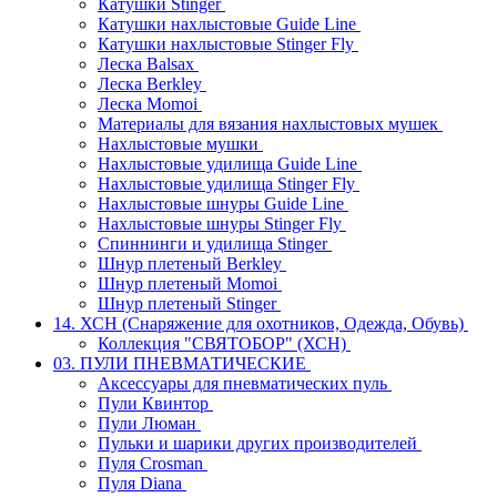
Катушки Stinger
Катушки нахлыстовые Guide Line
Катушки нахлыстовые Stinger Fly
Леска Balsax
Леска Berkley
Леска Momoi
Материалы для вязания нахлыстовых мушек
Нахлыстовые мушки
Нахлыстовые удилища Guide Line
Нахлыстовые удилища Stinger Fly
Нахлыстовые шнуры Guide Line
Нахлыстовые шнуры Stinger Fly
Спиннинги и удилища Stinger
Шнур плетеный Berkley
Шнур плетеный Momoi
Шнур плетеный Stinger
14. ХСН (Снаряжение для охотников, Одежда, Обувь)
Коллекция "СВЯТОБОР" (ХСН)
03. ПУЛИ ПНЕВМАТИЧЕСКИЕ
Аксессуары для пневматических пуль
Пули Квинтор
Пули Люман
Пульки и шарики других производителей
Пуля Crosman
Пуля Diana