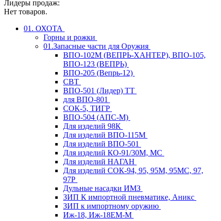
Лидеры продаж:
Нет товаров.
01. ОХОТА
Горны и рожки
01.Запасные части для Оружия
ВПО-102М (ВЕПРЬ-ХАНТЕР), ВПО-105,
ВПО-123 (ВЕПРЬ)
ВПО-205 (Вепрь-12)
СВТ
ВПО-501 (Лидер) ТТ
для ВПО-801
СОК-5, ТИГР
ВПО-504 (АПС-М)
Для изделий 98К
Для изделий ВПО-115М
Для изделий ВПО-501
Для изделий КО-91/30М, МС
Для изделий НАГАН
Для изделий СОК-94, 95, 95М, 95МС, 97,
97Р
Дульные насадки ИМЗ
ЗИП К импортной пневматике, Аникс
ЗИП к импортному оружию
Иж-18, Иж-18ЕМ-М