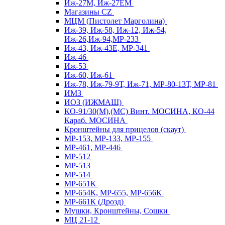
Иж-27М, Иж-27ЕМ
Магазины CZ
МЦМ (Пистолет Марголина)
Иж-39, Иж-58, Иж-12, Иж-54,
Иж-26,Иж-94,МР-233
Иж-43, Иж-43Е, МР-341
Иж-46
Иж-53
Иж-60, Иж-61
Иж-78, Иж-79-9Т, Иж-71, МР-80-13Т, МР-81
ИМЗ
ИОЗ (ИЖМАШ)
КО-91/30(М),(МС) Винт. МОСИНА, КО-44
Караб. МОСИНА
Кронштейны для прицелов (скаут)
МР-153, МР-133, МР-155
МР-461, МР-446
МР-512
МР-513
МР-514
МР-651К
МР-654К, МР-655, МР-656К
МР-661К (Дрозд)
Мушки, Кронштейны, Сошки
МЦ 21-12