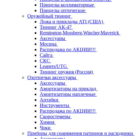
Прицелы коллиматорные
Прицелы оптические
Оружейный тюнинг
Ложа и приклады ATI (США)
Тюнинг АК-47
Remington,Mossberg,Wincher,Maverick
Аксессуары
Мосина
Распродажа по АКЦИИ!!!
Сайга
СКС
Leapers/UTG
Тюнинг оружия (Россия)
Охотничьи аксессуары
Аксессуары
Амортизаторы на приклад
Амортизаторы наплечные
Антабки
Инструменты
Распродажа по АКЦИИ!!!
Скоростемеры
Химия
Чоки
Приборы для снаряжения патронов и расходники
Аксессуары