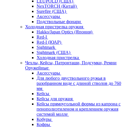
LEUPOLD (США)
NexTORCH (Китай)
Surefire (США)
Аксессуары
Подствольные фонари
Холодная пристрелка оружия
Hakko/Japan Optics (Япония)
Red-I
Red-I (ЮАР)
Sightmark
Sightmark (США)
Холодная пристрелка
Чехлы, Кейсы, Патронташи, Подсумки, Ремни
Оружейные
Аксессуары
Для любого двуствольного ружья в
разобранном виде с длиной стволов до 760
мм
Кейсы
Кейсы для оружия
Кейсы прямоугольной формы из капрона с
пенополиэтиленом и креплением оружия
системой молле
Кобуры
Кофры