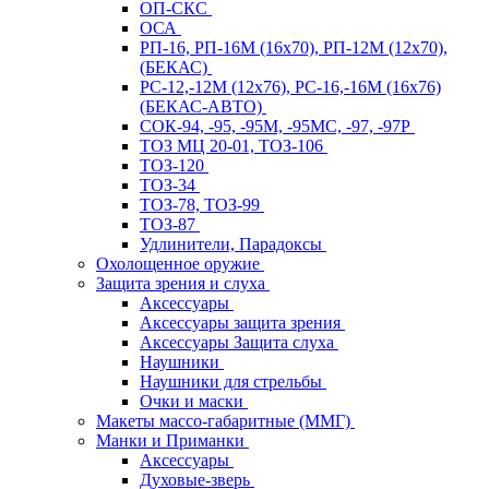
ОП-СКС
ОСА
РП-16, РП-16М (16х70), РП-12М (12х70),
(БЕКАС)
РС-12,-12М (12х76), РС-16,-16М (16х76)
(БЕКАС-АВТО)
СОК-94, -95, -95М, -95МС, -97, -97Р
ТОЗ МЦ 20-01, ТОЗ-106
ТОЗ-120
ТОЗ-34
ТОЗ-78, ТОЗ-99
ТОЗ-87
Удлинители, Парадоксы
Охолощенное оружие
Защита зрения и слуха
Аксессуары
Аксессуары защита зрения
Аксессуары Защита слуха
Наушники
Наушники для стрельбы
Очки и маски
Макеты массо-габаритные (ММГ)
Манки и Приманки
Аксессуары
Духовые-зверь