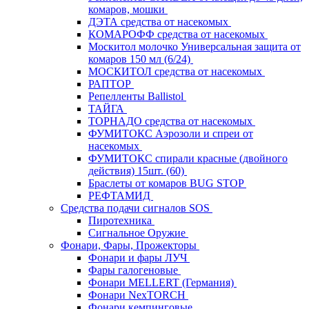
комаров, мошки
ДЭТА средства от насекомых
КОМАРОФФ средства от насекомых
Москитол молочко Универсальная защита от
комаров 150 мл (6/24)
МОСКИТОЛ средства от насекомых
РАПТОР
Репелленты Ballistol
ТАЙГА
ТОРНАДО средства от насекомых
ФУМИТОКС Аэрозоли и спреи от
насекомых
ФУМИТОКС спирали красные (двойного
действия) 15шт. (60)
Браслеты от комаров BUG STOP
РЕФТАМИД
Средства подачи сигналов SOS
Пиротехника
Сигнальное Оружие
Фонари, Фары, Прожекторы
Фонари и фары ЛУЧ
Фары галогеновые
Фонари MELLERT (Германия)
Фонари NexTORCH
Фонари кемпинговые