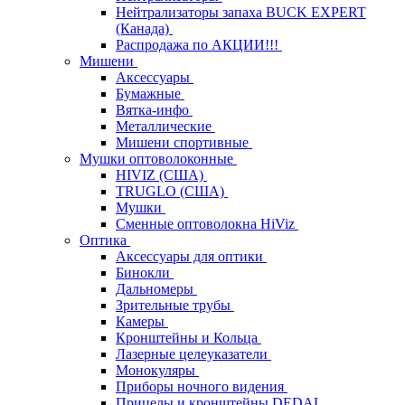
Нейтрализаторы запаха BUCK EXPERT
(Канада)
Распродажа по АКЦИИ!!!
Мишени
Аксессуары
Бумажные
Вятка-инфо
Металлические
Мишени спортивные
Мушки оптоволоконные
HIVIZ (США)
TRUGLO (США)
Мушки
Сменные оптоволокна HiViz
Оптика
Аксессуары для оптики
Бинокли
Дальномеры
Зрительные трубы
Камеры
Кронштейны и Кольца
Лазерные целеуказатели
Монокуляры
Приборы ночного видения
Прицелы и кронштейны DEDAL