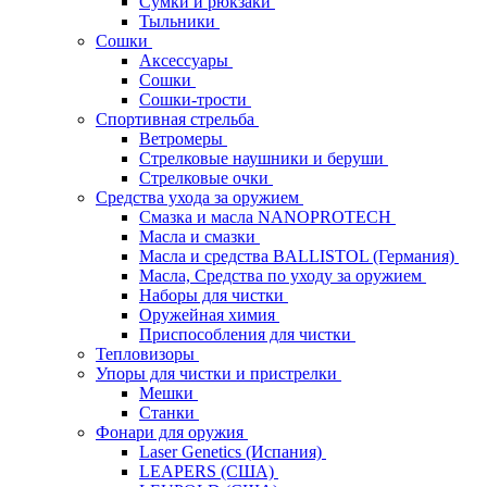
Сумки и рюкзаки
Тыльники
Сошки
Аксессуары
Сошки
Сошки-трости
Спортивная стрельба
Ветромеры
Стрелковые наушники и беруши
Стрелковые очки
Средства ухода за оружием
Смазка и масла NANOPROTECH
Масла и смазки
Масла и средства BALLISTOL (Германия)
Масла, Средства по уходу за оружием
Наборы для чистки
Оружейная химия
Приспособления для чистки
Тепловизоры
Упоры для чистки и пристрелки
Мешки
Станки
Фонари для оружия
Laser Genetics (Испания)
LEAPERS (США)