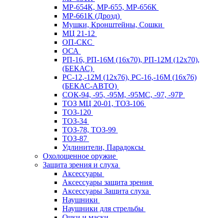
МР-654К, МР-655, МР-656К
МР-661К (Дрозд)
Мушки, Кронштейны, Сошки
МЦ 21-12
ОП-СКС
ОСА
РП-16, РП-16М (16х70), РП-12М (12х70),
(БЕКАС)
РС-12,-12М (12х76), РС-16,-16М (16х76)
(БЕКАС-АВТО)
СОК-94, -95, -95М, -95МС, -97, -97Р
ТОЗ МЦ 20-01, ТОЗ-106
ТОЗ-120
ТОЗ-34
ТОЗ-78, ТОЗ-99
ТОЗ-87
Удлинители, Парадоксы
Охолощенное оружие
Защита зрения и слуха
Аксессуары
Аксессуары защита зрения
Аксессуары Защита слуха
Наушники
Наушники для стрельбы
Очки и маски