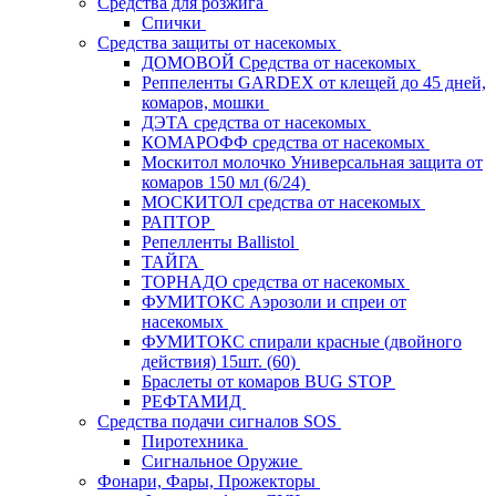
Средства для розжига
Спички
Средства защиты от насекомых
ДОМОВОЙ Средства от насекомых
Реппеленты GARDEX от клещей до 45 дней,
комаров, мошки
ДЭТА средства от насекомых
КОМАРОФФ средства от насекомых
Москитол молочко Универсальная защита от
комаров 150 мл (6/24)
МОСКИТОЛ средства от насекомых
РАПТОР
Репелленты Ballistol
ТАЙГА
ТОРНАДО средства от насекомых
ФУМИТОКС Аэрозоли и спреи от
насекомых
ФУМИТОКС спирали красные (двойного
действия) 15шт. (60)
Браслеты от комаров BUG STOP
РЕФТАМИД
Средства подачи сигналов SOS
Пиротехника
Сигнальное Оружие
Фонари, Фары, Прожекторы