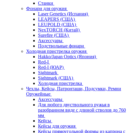
Станки
Фонари для оружия
Laser Genetics (Испания)
LEAPERS (США)
LEUPOLD (США)
NexTORCH (Китай)
Surefire (США)
Аксессуары
Подствольные фонари
Холодная пристрелка оружия
Hakko/Japan Optics (Япония)
Red-I
Red-I (ЮАР)
Sightmark
Sightmark (США)
Холодная пристрелка
Чехлы, Кейсы, Патронташи, Подсумки, Ремни
Оружейные
Аксессуары
Для любого двуствольного ружья в
разобранном виде с длиной стволов до 760
мм
Кейсы
Кейсы для оружия
Кейсы прямоугольной формы из капрона с