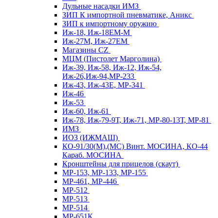
Дульные насадки ИМЗ
ЗИП К импортной пневматике, Аникс
ЗИП к импортному оружию
Иж-18, Иж-18ЕМ-М
Иж-27М, Иж-27ЕМ
Магазины CZ
МЦМ (Пистолет Марголина)
Иж-39, Иж-58, Иж-12, Иж-54,
Иж-26,Иж-94,МР-233
Иж-43, Иж-43Е, МР-341
Иж-46
Иж-53
Иж-60, Иж-61
Иж-78, Иж-79-9Т, Иж-71, МР-80-13Т, МР-81
ИМЗ
ИОЗ (ИЖМАШ)
КО-91/30(М),(МС) Винт. МОСИНА, КО-44
Караб. МОСИНА
Кронштейны для прицелов (скаут)
МР-153, МР-133, МР-155
МР-461, МР-446
МР-512
МР-513
МР-514
МР-651К