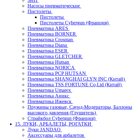
ЗИП
Насосы пневматические
Пистолеты
Пистолеты
Пистолеты Cybergun (Франция)
Пневматика ARES
Пневматика BORNER
Пневматика Crosman
Пневматика Diana
Пневматика ESER
Пневматика GLETCHER
Пневматика Hutsan
Пневматика NORICA
Пневматика PCP HUTSAN
Пневматика SHANGHAI GLYN INC (Китай)
Пневматика TSS FORTUNE Co,Ltd (Китай)
Пневматика Umarex
Пневматика Аникс
Пневматика Ижевск
Пружины газовые, Саунд-Модераторы, Баллоны
высокого давления (Глушитель)
Страйкбол Cybergun (Франция)
15. ЛУКИ, АРБАЛЕТЫ, РОГАТКИ
Луки JANDAO
Аксессуары для арбалетов