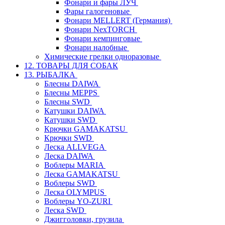
Фонари и фары ЛУЧ
Фары галогеновые
Фонари MELLERT (Германия)
Фонари NexTORCH
Фонари кемпинговые
Фонари налобные
Химические грелки одноразовые
12. ТОВАРЫ ДЛЯ СОБАК
13. РЫБАЛКА
Блесны DAIWA
Блесны MEPPS
Блесны SWD
Катушки DAIWA
Катушки SWD
Крючки GAMAKATSU
Крючки SWD
Леска ALLVEGA
Леска DAIWA
Воблеры MARIA
Леска GAMAKATSU
Воблеры SWD
Леска OLYMPUS
Воблеры YO-ZURI
Леска SWD
Джигголовки, грузила