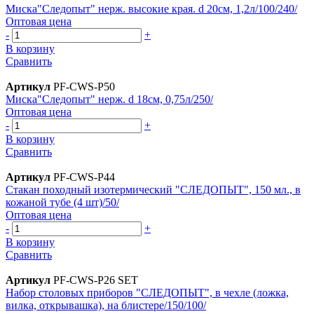
Миска"Следопыт" нерж. высокие края. d 20см, 1,2л/100/240/
Оптовая цена
-
+
В корзину
Сравнить
Артикул
PF-CWS-P50
Миска"Следопыт" нерж. d 18см, 0,75л/250/
Оптовая цена
-
+
В корзину
Сравнить
Артикул
PF-CWS-P44
Стакан походный изотермический "СЛЕДОПЫТ", 150 мл., в
кожаной тубе (4 шт)/50/
Оптовая цена
-
+
В корзину
Сравнить
Артикул
PF-CWS-P26 SET
Набор столовых приборов "СЛЕДОПЫТ", в чехле (ложка,
вилка, открывашка), на блистере/150/100/