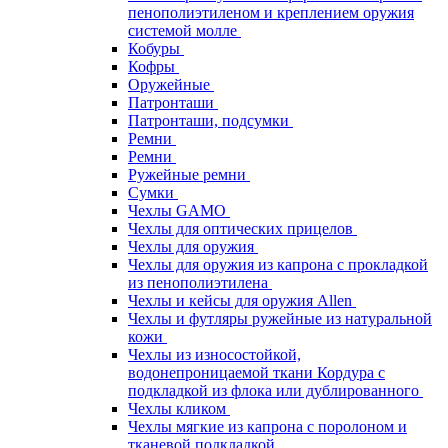
пенополиэтиленом и креплением оружия
системой молле
Кобуры
Кофры
Оружейные
Патронташи
Патронташи, подсумки
Ремни
Ремни
Ружейные ремни
Сумки
Чехлы GAMO
Чехлы для оптических прицелов
Чехлы для оружия
Чехлы для оружия из капрона с прокладкой
из пенополиэтилена
Чехлы и кейсы для оружия Allen
Чехлы и футляры ружейные из натуральной
кожи
Чехлы из износостойкой,
водонепроницаемой ткани Кордура с
подкладкой из флока или дублированного
Чехлы кликом
Чехлы мягкие из капрона с поролоном и
тканевой подкладкой