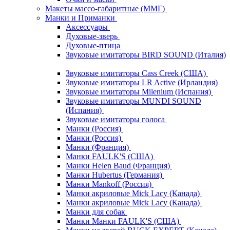
Макеты массо-габаритные (ММГ)
Манки и Приманки
Аксессуары
Духовые-зверь
Духовые-птица
Звуковые имитаторы BIRD SOUND (Италия)
Звуковые имитаторы Cass Creek (США)
Звуковые имитаторы LR Active (Ирландия)
Звуковые имитаторы Milenium (Испания)
Звуковые имитаторы MUNDI SOUND
(Испания)
Звуковые имитаторы голоса
Манки (Россия)
Манки (Россия)
Манки (Франция)
Манки FAULK'S (США)
Манки Helen Baud (Франция)
Манки Hubertus (Германия)
Манки Mankoff (Россия)
Манки акриловые Mick Lacy (Канада)
Манки акриловые Mick Lacy (Канада)
Манки для собак
Манки Манки FAULK'S (США)