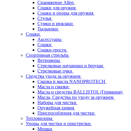
Снаряжение Allen
Сошки для оружия
Сошки и опоры для оружия
Стулья
Сумки и рюкзаки
Тыльники
Сошки
Аксессуары
Сошки
Сошки-трости
Спортивная стрельба
Ветромеры
Стрелковые наушники и беруши
Стрелковые очки
Средства ухода за оружием
Смазка и масла NANOPROTECH
Масла и смазки
Масла и средства BALLISTOL (Германия)
Масла, Средства по уходу за оружием
Наборы для чистки
Оружейная химия
Приспособления для чистки
Тепловизоры
Упоры для чистки и пристрелки
Мешки