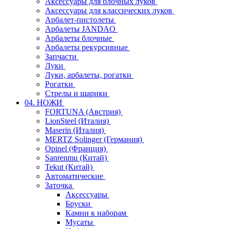
Аксессуары для блочных луков
Аксессуары для классических луков
Арбалет-пистолеты
Арбалеты JANDAO
Арбалеты блочные
Арбалеты рекурсивные
Запчасти
Луки
Луки, арбалеты, рогатки
Рогатки
Стрелы и шарики
04. НОЖИ
FORTUNA (Австрия)
LionSteel (Италия)
Maserin (Италия)
MERTZ Solinger (Германия)
Opinel (Франция)
Sanrenmu (Китай)
Tekut (Китай)
Автоматические
Заточка
Аксессуары
Бруски
Камни к наборам
Мусаты