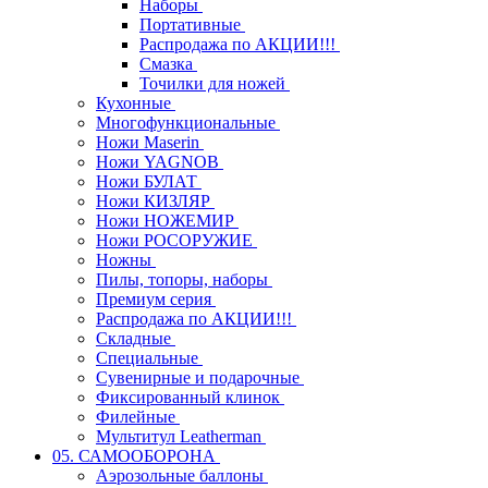
Наборы
Портативные
Распродажа по АКЦИИ!!!
Смазка
Точилки для ножей
Кухонные
Многофункциональные
Ножи Maserin
Ножи YAGNOB
Ножи БУЛАТ
Ножи КИЗЛЯР
Ножи НОЖЕМИР
Ножи РОСОРУЖИЕ
Ножны
Пилы, топоры, наборы
Премиум серия
Распродажа по АКЦИИ!!!
Складные
Специальные
Сувенирные и подарочные
Фиксированный клинок
Филейные
Мультитул Leatherman
05. САМООБОРОНА
Аэрозольные баллоны