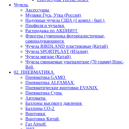
Чучела
Аксессуары
Муляжи Гусь, Утка (Россия)
Надувные чучела США (1 компл - 6шт.)
Профиля и чучалки
Распродажа по АКЦИИ!!!
Флюгера гуменника фотореалистичные,
самонадувающиеся
Чучела BIRDLAND пластиковые (Китай)
Чучела SPORTPLAST (Италия)
Чучела мягкие (Китай)
Чучела сминаемые ультралегкие (70 грамм) Норс-
Вей
02. ПНЕВМАТИКА
Пневматика GAMO
Пневматика ALFAMAX
Пневматические винтовки EVANIX
Пневматика Cyma
Автоматы
Баллоны высокого давления
Баллоны СО-2
Винтовки
Винтовки Китай
Газ Airsoft