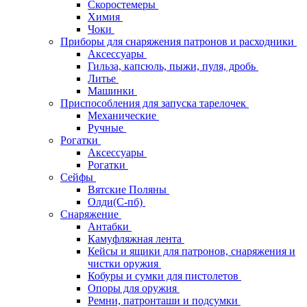
Скоростемеры
Химия
Чоки
Приборы для снаряжения патронов и расходники
Аксессуары
Гильза, капсюль, пыжи, пуля, дробь
Литье
Машинки
Приспособления для запуска тарелочек
Механические
Ручные
Рогатки
Аксессуары
Рогатки
Сейфы
Вятские Поляны
Олди(С-пб)
Снаряжение
Антабки
Камуфляжная лента
Кейсы и ящики для патронов, снаряжения и
чистки оружия
Кобуры и сумки для пистолетов
Опоры для оружия
Ремни, патронташи и подсумки