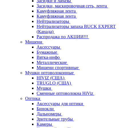
Засидки и лабазы
Засидки, маскировочная сеть, лента
Камуфляжная лента
Камуфляжная лента
Нейтрализаторы
Нейтрализаторы запаха BUCK EXPERT
(Канада)
Распродажа по АКЦИИ!!!
Мишени
Аксессуары
Бумажные
Вятка-инфо
Металлические
Мишени спортивные
Мушки оптоволоконные
HIVIZ (США)
TRUGLO (США)
Мушки
Сменные оптоволокна HiViz
Оптика
Аксессуары для оптики
Бинокли
Дальномеры
Зрительные трубы
Камеры