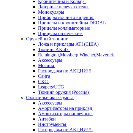
Кронштейны и Кольца
Лазерные целеуказатели
Монокуляры
Приборы ночного видения
Прицелы и кронштейны DEDAL
Прицелы коллиматорные
Прицелы оптические
Оружейный тюнинг
Ложа и приклады ATI (США)
Тюнинг АК-47
Remington,Mossberg,Wincher,Maverick
Аксессуары
Мосина
Распродажа по АКЦИИ!!!
Сайга
СКС
Leapers/UTG
Тюнинг оружия (Россия)
Охотничьи аксессуары
Аксессуары
Амортизаторы на приклад
Амортизаторы наплечные
Антабки
Инструменты
Распродажа по АКЦИИ!!!