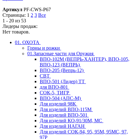
Артикул
PF-CWS-P67
Страницы:
1
2
3
Все
1 - 20 из 53
Лидеры продаж:
Нет товаров.
01. ОХОТА
Горны и рожки
01.Запасные части для Оружия
ВПО-102М (ВЕПРЬ-ХАНТЕР), ВПО-105,
ВПО-123 (ВЕПРЬ)
ВПО-205 (Вепрь-12)
СВТ
ВПО-501 (Лидер) ТТ
для ВПО-801
СОК-5, ТИГР
ВПО-504 (АПС-М)
Для изделий 98К
Для изделий ВПО-115М
Для изделий ВПО-501
Для изделий КО-91/30М, МС
Для изделий НАГАН
Для изделий СОК-94, 95, 95М, 95МС, 97,
97Р