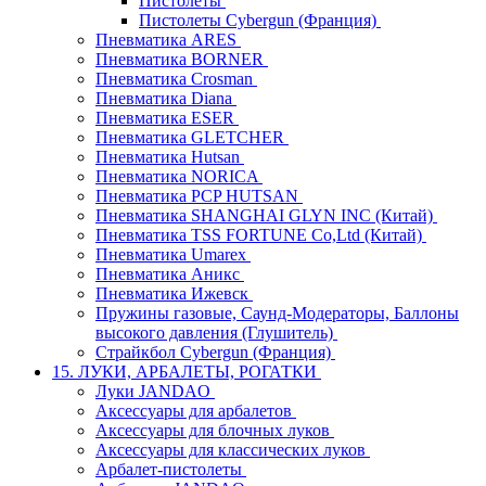
Пистолеты
Пистолеты Cybergun (Франция)
Пневматика ARES
Пневматика BORNER
Пневматика Crosman
Пневматика Diana
Пневматика ESER
Пневматика GLETCHER
Пневматика Hutsan
Пневматика NORICA
Пневматика PCP HUTSAN
Пневматика SHANGHAI GLYN INC (Китай)
Пневматика TSS FORTUNE Co,Ltd (Китай)
Пневматика Umarex
Пневматика Аникс
Пневматика Ижевск
Пружины газовые, Саунд-Модераторы, Баллоны
высокого давления (Глушитель)
Страйкбол Cybergun (Франция)
15. ЛУКИ, АРБАЛЕТЫ, РОГАТКИ
Луки JANDAO
Аксессуары для арбалетов
Аксессуары для блочных луков
Аксессуары для классических луков
Арбалет-пистолеты