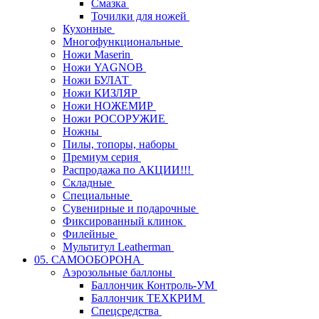
Смазка
Точилки для ножей
Кухонные
Многофункциональные
Ножи Maserin
Ножи YAGNOB
Ножи БУЛАТ
Ножи КИЗЛЯР
Ножи НОЖЕМИР
Ножи РОСОРУЖИЕ
Ножны
Пилы, топоры, наборы
Премиум серия
Распродажа по АКЦИИ!!!
Складные
Специальные
Сувенирные и подарочные
Фиксированный клинок
Филейные
Мультитул Leatherman
05. САМООБОРОНА
Аэрозольные баллоны
Баллончик Контроль-УМ
Баллончик ТЕХКРИМ
Спецсредства