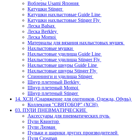
Воблеры Usami Япония
Катушки Stinger
Катушки нахлыстовые Guide Line
Катушки нахлыстовые Stinger Fly
Леска Balsax
Леска Berkley
Леска Momoi
Материалы для вязания нахлыстовых мушек
Нахлыстовые мушки
Нахлыстовые удилища Guide Line
Нахлыстовые удилища Stinger Fly
Нахлыстовые шнуры Guide Line
Нахлыстовые шнуры Stinger Fly
Спиннинги и удилища Stinger
Шнур плетеный Berkley
Шнур плетеный Momoi
Шнур плетеный Stinger
14. ХСН (Снаряжение для охотников, Одежда, Обувь)
Коллекция "СВЯТОБОР" (ХСН)
03. ПУЛИ ПНЕВМАТИЧЕСКИЕ
Аксессуары для пневматических пуль
Пули Квинтор
Пули Люман
Пульки и шарики других производителей
Пуля Crosman