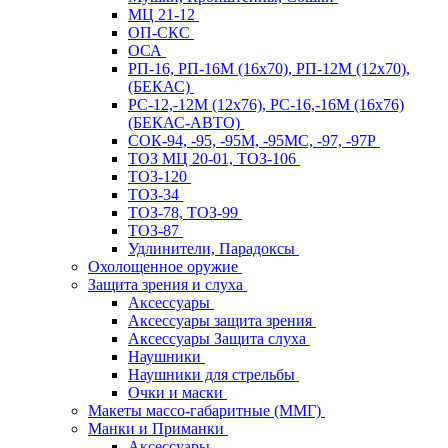
МЦ 21-12
ОП-СКС
ОСА
РП-16, РП-16М (16х70), РП-12М (12х70),
(БЕКАС)
РС-12,-12М (12х76), РС-16,-16М (16х76)
(БЕКАС-АВТО)
СОК-94, -95, -95М, -95МС, -97, -97Р
ТОЗ МЦ 20-01, ТОЗ-106
ТОЗ-120
ТОЗ-34
ТОЗ-78, ТОЗ-99
ТОЗ-87
Удлинители, Парадоксы
Охолощенное оружие
Защита зрения и слуха
Аксессуары
Аксессуары защита зрения
Аксессуары Защита слуха
Наушники
Наушники для стрельбы
Очки и маски
Макеты массо-габаритные (ММГ)
Манки и Приманки
Аксессуары