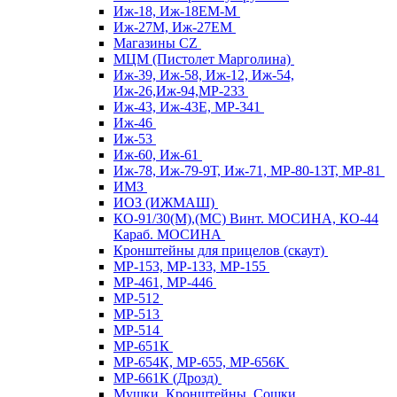
Иж-18, Иж-18ЕМ-М
Иж-27М, Иж-27ЕМ
Магазины CZ
МЦМ (Пистолет Марголина)
Иж-39, Иж-58, Иж-12, Иж-54,
Иж-26,Иж-94,МР-233
Иж-43, Иж-43Е, МР-341
Иж-46
Иж-53
Иж-60, Иж-61
Иж-78, Иж-79-9Т, Иж-71, МР-80-13Т, МР-81
ИМЗ
ИОЗ (ИЖМАШ)
КО-91/30(М),(МС) Винт. МОСИНА, КО-44
Караб. МОСИНА
Кронштейны для прицелов (скаут)
МР-153, МР-133, МР-155
МР-461, МР-446
МР-512
МР-513
МР-514
МР-651К
МР-654К, МР-655, МР-656К
МР-661К (Дрозд)
Мушки, Кронштейны, Сошки