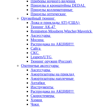
Приборы ночного видения
Прицелы и кронштейны DEDAL
Прицелы коллиматорные
Прицелы оптические
Оружейный тюнинг
Ложа и приклады ATI (США)
Тюнинг АК-47
Remington,Mossberg,Wincher,Maverick
Аксессуары
Мосина
Распродажа по АКЦИИ!!!
Сайга
СКС
Leapers/UTG
Тюнинг оружия (Россия)
Охотничьи аксессуары
Аксессуары
Амортизаторы на приклад
Амортизаторы наплечные
Антабки
Инструменты
Распродажа по АКЦИИ!!!
Скоростемеры
Химия
Чоки