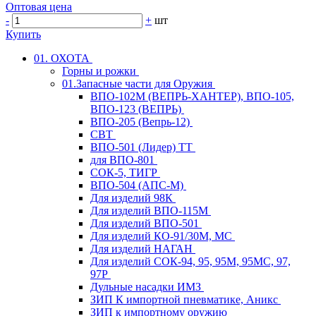
Оптовая цена
-
+
шт
Купить
01. ОХОТА
Горны и рожки
01.Запасные части для Оружия
ВПО-102М (ВЕПРЬ-ХАНТЕР), ВПО-105,
ВПО-123 (ВЕПРЬ)
ВПО-205 (Вепрь-12)
СВТ
ВПО-501 (Лидер) ТТ
для ВПО-801
СОК-5, ТИГР
ВПО-504 (АПС-М)
Для изделий 98К
Для изделий ВПО-115М
Для изделий ВПО-501
Для изделий КО-91/30М, МС
Для изделий НАГАН
Для изделий СОК-94, 95, 95М, 95МС, 97,
97Р
Дульные насадки ИМЗ
ЗИП К импортной пневматике, Аникс
ЗИП к импортному оружию