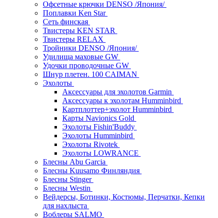
Офсетные крючки DENSO /Япония/
Поплавки Ken Star
Сеть финская
Твистеры KEN STAR
Твистеры RELAX
Тройники DENSO /Япония/
Удилища маховые GW
Удочки проводочные GW
Шнур плетен. 100 CAIMAN
Эхолоты
Аксессуары для эхолотов Garmin
Аксессуары к эхолотам Humminbird
Картплоттер+эхолот Humminbird
Карты Navionics Gold
Эхолоты Fishin'Buddy
Эхолоты Humminbird
Эхолоты Rivotek
Эхолоты LOWRANCE
Блесны Abu Garcia
Блесны Kuusamo Финляндия
Блесны Stinger
Блесны Westin
Вейдерсы, Ботинки, Костюмы, Перчатки, Кепки
для нахлыста
Воблеры SALMO