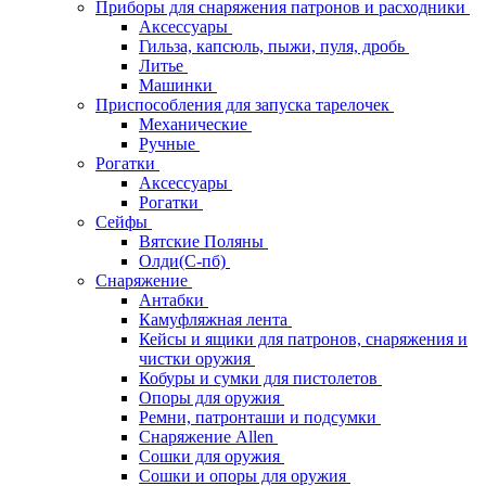
Приборы для снаряжения патронов и расходники
Аксессуары
Гильза, капсюль, пыжи, пуля, дробь
Литье
Машинки
Приспособления для запуска тарелочек
Механические
Ручные
Рогатки
Аксессуары
Рогатки
Сейфы
Вятские Поляны
Олди(С-пб)
Снаряжение
Антабки
Камуфляжная лента
Кейсы и ящики для патронов, снаряжения и
чистки оружия
Кобуры и сумки для пистолетов
Опоры для оружия
Ремни, патронташи и подсумки
Снаряжение Allen
Сошки для оружия
Сошки и опоры для оружия