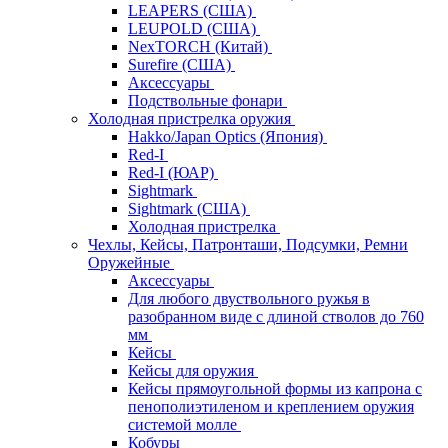
LEAPERS (США)
LEUPOLD (США)
NexTORCH (Китай)
Surefire (США)
Аксессуары
Подствольные фонари
Холодная пристрелка оружия
Hakko/Japan Optics (Япония)
Red-I
Red-I (ЮАР)
Sightmark
Sightmark (США)
Холодная пристрелка
Чехлы, Кейсы, Патронташи, Подсумки, Ремни
Оружейные
Аксессуары
Для любого двуствольного ружья в
разобранном виде с длиной стволов до 760
мм
Кейсы
Кейсы для оружия
Кейсы прямоугольной формы из капрона с
пенополиэтиленом и креплением оружия
системой молле
Кобуры