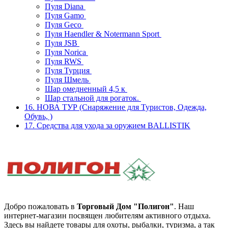
Пуля Diana
Пуля Gamo
Пуля Geco
Пуля Haendler & Notermann Sport
Пуля JSB
Пуля Norica
Пуля RWS
Пуля Турция
Пуля Шмель
Шар омедненный 4,5 к
Шар стальной для рогаток.
16. НОВА ТУР (Снаряжение для Туристов, Одежда,
Обувь, )
17. Средства для ухода за оружием BALLISTIK
Добро пожаловать в
Торговый Дом "Полигон"
. Наш
интернет-магазин посвящен любителям активного отдыха.
Здесь вы найдете товары для охоты, рыбалки, туризма, а так