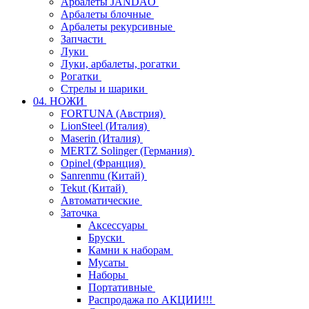
Арбалеты JANDAO
Арбалеты блочные
Арбалеты рекурсивные
Запчасти
Луки
Луки, арбалеты, рогатки
Рогатки
Стрелы и шарики
04. НОЖИ
FORTUNA (Австрия)
LionSteel (Италия)
Maserin (Италия)
MERTZ Solinger (Германия)
Opinel (Франция)
Sanrenmu (Китай)
Tekut (Китай)
Автоматические
Заточка
Аксессуары
Бруски
Камни к наборам
Мусаты
Наборы
Портативные
Распродажа по АКЦИИ!!!