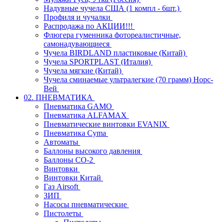
Надувные чучела США (1 компл - 6шт.)
Профиля и чучалки
Распродажа по АКЦИИ!!!
Флюгера гуменника фотореалистичные,
самонадувающиеся
Чучела BIRDLAND пластиковые (Китай)
Чучела SPORTPLAST (Италия)
Чучела мягкие (Китай)
Чучела сминаемые ультралегкие (70 грамм) Норс-
Вей
02. ПНЕВМАТИКА
Пневматика GAMO
Пневматика ALFAMAX
Пневматические винтовки EVANIX
Пневматика Cyma
Автоматы
Баллоны высокого давления
Баллоны СО-2
Винтовки
Винтовки Китай
Газ Airsoft
ЗИП
Насосы пневматические
Пистолеты