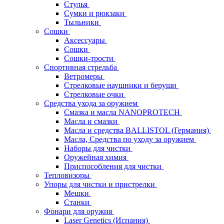
Стулья
Сумки и рюкзаки
Тыльники
Сошки
Аксессуары
Сошки
Сошки-трости
Спортивная стрельба
Ветромеры
Стрелковые наушники и беруши
Стрелковые очки
Средства ухода за оружием
Смазка и масла NANOPROTECH
Масла и смазки
Масла и средства BALLISTOL (Германия)
Масла, Средства по уходу за оружием
Наборы для чистки
Оружейная химия
Приспособления для чистки
Тепловизоры
Упоры для чистки и пристрелки
Мешки
Станки
Фонари для оружия
Laser Genetics (Испания)