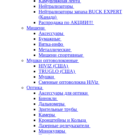
Камуфляжная лента
Нейтрализаторы
Нейтрализаторы запаха BUCK EXPERT
(Канада)
Распродажа по АКЦИИ!!!
Мишени
Аксессуары
Бумажные
Вятка-инфо
Металлические
Мишени спортивные
Мушки оптоволоконные
HIVIZ (США)
TRUGLO (США)
Мушки
Сменные оптоволокна HiViz
Оптика
Аксессуары для оптики
Бинокли
Дальномеры
Зрительные трубы
Камеры
Кронштейны и Кольца
Лазерные целеуказатели
Монокуляры