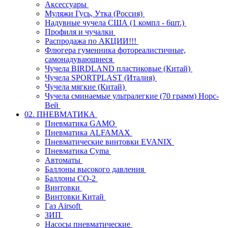
Аксессуары
Муляжи Гусь, Утка (Россия)
Надувные чучела США (1 компл - 6шт.)
Профиля и чучалки
Распродажа по АКЦИИ!!!
Флюгера гуменника фотореалистичные,
самонадувающиеся
Чучела BIRDLAND пластиковые (Китай)
Чучела SPORTPLAST (Италия)
Чучела мягкие (Китай)
Чучела сминаемые ультралегкие (70 грамм) Норс-
Вей
02. ПНЕВМАТИКА
Пневматика GAMO
Пневматика ALFAMAX
Пневматические винтовки EVANIX
Пневматика Cyma
Автоматы
Баллоны высокого давления
Баллоны СО-2
Винтовки
Винтовки Китай
Газ Airsoft
ЗИП
Насосы пневматические