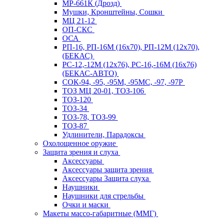
МР-661К (Дрозд)
Мушки, Кронштейны, Сошки
МЦ 21-12
ОП-СКС
ОСА
РП-16, РП-16М (16х70), РП-12М (12х70),
(БЕКАС)
РС-12,-12М (12х76), РС-16,-16М (16х76)
(БЕКАС-АВТО)
СОК-94, -95, -95М, -95МС, -97, -97Р
ТОЗ МЦ 20-01, ТОЗ-106
ТОЗ-120
ТОЗ-34
ТОЗ-78, ТОЗ-99
ТОЗ-87
Удлинители, Парадоксы
Охолощенное оружие
Защита зрения и слуха
Аксессуары
Аксессуары защита зрения
Аксессуары Защита слуха
Наушники
Наушники для стрельбы
Очки и маски
Макеты массо-габаритные (ММГ)