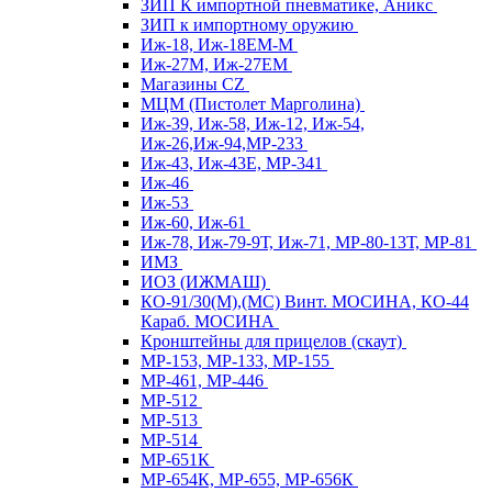
ЗИП К импортной пневматике, Аникс
ЗИП к импортному оружию
Иж-18, Иж-18ЕМ-М
Иж-27М, Иж-27ЕМ
Магазины CZ
МЦМ (Пистолет Марголина)
Иж-39, Иж-58, Иж-12, Иж-54,
Иж-26,Иж-94,МР-233
Иж-43, Иж-43Е, МР-341
Иж-46
Иж-53
Иж-60, Иж-61
Иж-78, Иж-79-9Т, Иж-71, МР-80-13Т, МР-81
ИМЗ
ИОЗ (ИЖМАШ)
КО-91/30(М),(МС) Винт. МОСИНА, КО-44
Караб. МОСИНА
Кронштейны для прицелов (скаут)
МР-153, МР-133, МР-155
МР-461, МР-446
МР-512
МР-513
МР-514
МР-651К
МР-654К, МР-655, МР-656К