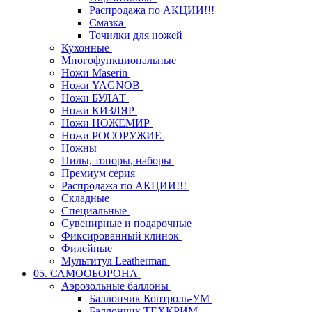
Распродажа по АКЦИИ!!!
Смазка
Точилки для ножей
Кухонные
Многофункциональные
Ножи Maserin
Ножи YAGNOB
Ножи БУЛАТ
Ножи КИЗЛЯР
Ножи НОЖЕМИР
Ножи РОСОРУЖИЕ
Ножны
Пилы, топоры, наборы
Премиум серия
Распродажа по АКЦИИ!!!
Складные
Специальные
Сувенирные и подарочные
Фиксированный клинок
Филейные
Мультитул Leatherman
05. САМООБОРОНА
Аэрозольные баллоны
Баллончик Контроль-УМ
Баллончик ТЕХКРИМ