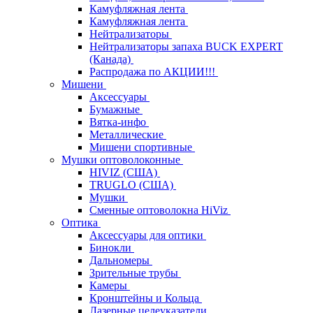
Камуфляжная лента
Камуфляжная лента
Нейтрализаторы
Нейтрализаторы запаха BUCK EXPERT
(Канада)
Распродажа по АКЦИИ!!!
Мишени
Аксессуары
Бумажные
Вятка-инфо
Металлические
Мишени спортивные
Мушки оптоволоконные
HIVIZ (США)
TRUGLO (США)
Мушки
Сменные оптоволокна HiViz
Оптика
Аксессуары для оптики
Бинокли
Дальномеры
Зрительные трубы
Камеры
Кронштейны и Кольца
Лазерные целеуказатели