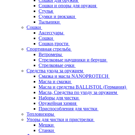
Сошки для оружия
Сошки и опоры для оружия
Стулья
Сумки и рюкзаки
Тыльники
Сошки
Аксессуары
Сошки
Сошки-трости
Спортивная стрельба
Ветромеры
Стрелковые наушники и беруши
Стрелковые очки
Средства ухода за оружием
Смазка и масла NANOPROTECH
Масла и смазки
Масла и средства BALLISTOL (Германия)
Масла, Средства по уходу за оружием
Наборы для чистки
Оружейная химия
Приспособления для чистки
Тепловизоры
Упоры для чистки и пристрелки
Мешки
Станки