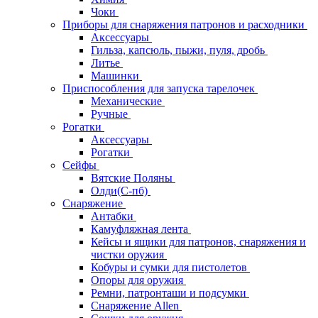
Чоки
Приборы для снаряжения патронов и расходники
Аксессуары
Гильза, капсюль, пыжи, пуля, дробь
Литье
Машинки
Приспособления для запуска тарелочек
Механические
Ручные
Рогатки
Аксессуары
Рогатки
Сейфы
Вятские Поляны
Олди(С-пб)
Снаряжение
Антабки
Камуфляжная лента
Кейсы и ящики для патронов, снаряжения и
чистки оружия
Кобуры и сумки для пистолетов
Опоры для оружия
Ремни, патронташи и подсумки
Снаряжение Allen