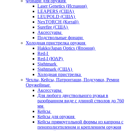
Фонари для оружия
Laser Genetics (Испания)
LEAPERS (США)
LEUPOLD (США)
NexTORCH (Китай)
Surefire (США)
Аксессуары
Подствольные фонари
Холодная пристрелка оружия
Hakko/Japan Optics (Япония)
Red-I
Red-I (ЮАР)
Sightmark
Sightmark (США)
Холодная пристрелка
Чехлы, Кейсы, Патронташи, Подсумки, Ремни
Оружейные
Аксессуары
Для любого двуствольного ружья в
разобранном виде с длиной стволов до 760
мм
Кейсы
Кейсы для оружия
Кейсы прямоугольной формы из капрона с
пенополиэтиленом и креплением оружия