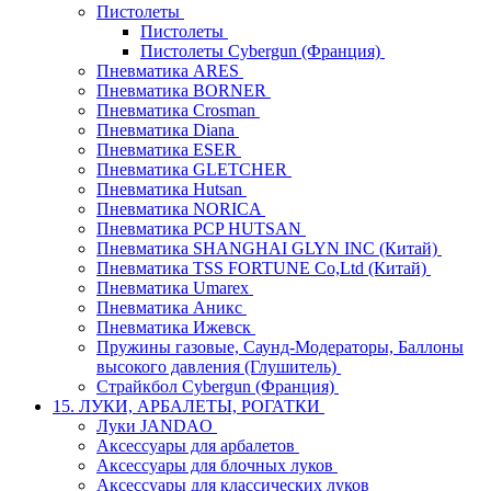
Пистолеты
Пистолеты
Пистолеты Cybergun (Франция)
Пневматика ARES
Пневматика BORNER
Пневматика Crosman
Пневматика Diana
Пневматика ESER
Пневматика GLETCHER
Пневматика Hutsan
Пневматика NORICA
Пневматика PCP HUTSAN
Пневматика SHANGHAI GLYN INC (Китай)
Пневматика TSS FORTUNE Co,Ltd (Китай)
Пневматика Umarex
Пневматика Аникс
Пневматика Ижевск
Пружины газовые, Саунд-Модераторы, Баллоны
высокого давления (Глушитель)
Страйкбол Cybergun (Франция)
15. ЛУКИ, АРБАЛЕТЫ, РОГАТКИ
Луки JANDAO
Аксессуары для арбалетов
Аксессуары для блочных луков
Аксессуары для классических луков