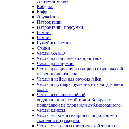
системой молле
Кобуры
Кофры
Оружейные
Патронташи
Патронташи, подсумки
Ремни
Ремни
Ружейные ремни
Сумки
Чехлы GAMO
Чехлы для оптических прицелов
Чехлы для оружия
Чехлы для оружия из капрона с прокладкой
из пенополиэтилена
Чехлы и кейсы для оружия Allen
Чехлы и футляры ружейные из натуральной
кожи
Чехлы из износостойкой,
водонепроницаемой ткани Кордура с
подкладкой из флока или дублированного
Чехлы кликом
Чехлы мягкие из капрона с поролоном и
тканевой подкладкой
Чехлы мягкие из синтетической ткани с