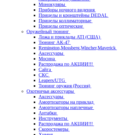
Монокуляры
Приборы ночного видения
Прицелы и кронштейны DEDAL
Прицелы коллиматорные
Прицелы оптические
Оружейный тюнинг
Ложа и приклады ATI (США)
Тюнинг АК-47
Remington,Mossberg,Wincher,Maverick
Аксессуары
Мосина
Распродажа по АКЦИИ!!!
Сайга
СКС
Leapers/UTG
Тюнинг оружия (Россия)
Охотничьи аксессуары
Аксессуары
Амортизаторы на приклад
Амортизаторы наплечные
Антабки
Инструменты
Распродажа по АКЦИИ!!!
Скоростемеры
Химия