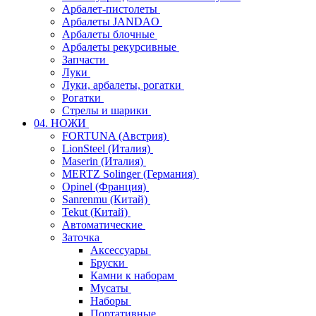
Арбалет-пистолеты
Арбалеты JANDAO
Арбалеты блочные
Арбалеты рекурсивные
Запчасти
Луки
Луки, арбалеты, рогатки
Рогатки
Стрелы и шарики
04. НОЖИ
FORTUNA (Австрия)
LionSteel (Италия)
Maserin (Италия)
MERTZ Solinger (Германия)
Opinel (Франция)
Sanrenmu (Китай)
Tekut (Китай)
Автоматические
Заточка
Аксессуары
Бруски
Камни к наборам
Мусаты
Наборы
Портативные