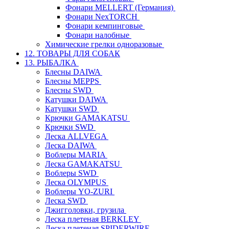
Фонари MELLERT (Германия)
Фонари NexTORCH
Фонари кемпинговые
Фонари налобные
Химические грелки одноразовые
12. ТОВАРЫ ДЛЯ СОБАК
13. РЫБАЛКА
Блесны DAIWA
Блесны MEPPS
Блесны SWD
Катушки DAIWA
Катушки SWD
Крючки GAMAKATSU
Крючки SWD
Леска ALLVEGA
Леска DAIWA
Воблеры MARIA
Леска GAMAKATSU
Воблеры SWD
Леска OLYMPUS
Воблеры YO-ZURI
Леска SWD
Джигголовки, грузила
Леска плетеная BERKLEY
Леска плетеная SPIDERWIRE