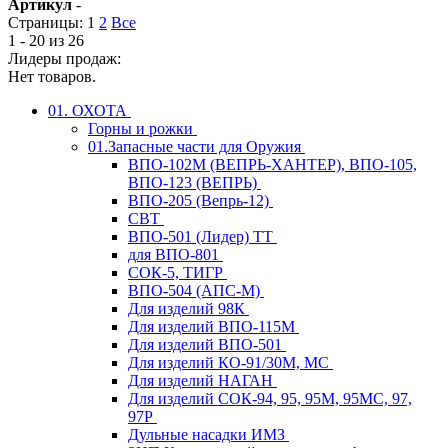
Артикул
-
Страницы:
1
2
Все
1 - 20 из 26
Лидеры продаж:
Нет товаров.
01. ОХОТА
Горны и рожки
01.Запасные части для Оружия
ВПО-102М (ВЕПРЬ-ХАНТЕР), ВПО-105,
ВПО-123 (ВЕПРЬ)
ВПО-205 (Вепрь-12)
СВТ
ВПО-501 (Лидер) ТТ
для ВПО-801
СОК-5, ТИГР
ВПО-504 (АПС-М)
Для изделий 98К
Для изделий ВПО-115М
Для изделий ВПО-501
Для изделий КО-91/30М, МС
Для изделий НАГАН
Для изделий СОК-94, 95, 95М, 95МС, 97,
97Р
Дульные насадки ИМЗ