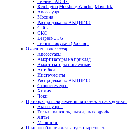
Тюнинг АК-47
Remington,Mossberg,Wincher,Maverick
Аксессуары
Мосина
Распродажа по АКЦИИ!!!
Сайга
СКС
Leapers/UTG
Тюнинг оружия (Россия)
Охотничьи аксессуары
Аксессуары
Амортизаторы на приклад
Амортизаторы наплечные
Антабки
Инструменты
Распродажа по АКЦИИ!!!
Скоростемеры
Химия
Чоки
Приборы для снаряжения патронов и расходники
Аксессуары
Гильза, капсюль, пыжи, пуля, дробь
Литье
Машинки
Приспособления для запуска тарелочек