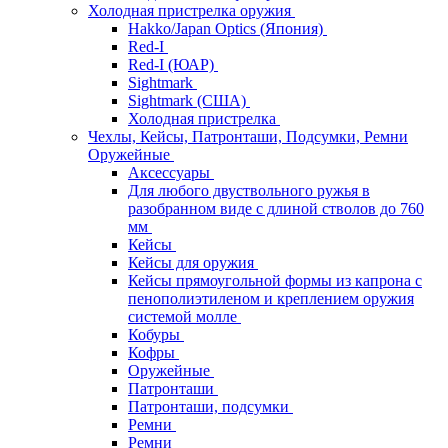
Холодная пристрелка оружия
Hakko/Japan Optics (Япония)
Red-I
Red-I (ЮАР)
Sightmark
Sightmark (США)
Холодная пристрелка
Чехлы, Кейсы, Патронташи, Подсумки, Ремни
Оружейные
Аксессуары
Для любого двуствольного ружья в
разобранном виде с длиной стволов до 760
мм
Кейсы
Кейсы для оружия
Кейсы прямоугольной формы из капрона с
пенополиэтиленом и креплением оружия
системой молле
Кобуры
Кофры
Оружейные
Патронташи
Патронташи, подсумки
Ремни
Ремни