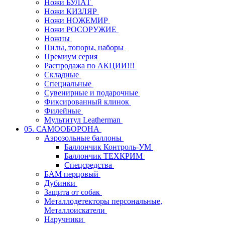
Ножи БУЛАТ
Ножи КИЗЛЯР
Ножи НОЖЕМИР
Ножи РОСОРУЖИЕ
Ножны
Пилы, топоры, наборы
Премиум серия
Распродажа по АКЦИИ!!!
Складные
Специальные
Сувенирные и подарочные
Фиксированный клинок
Филейные
Мультитул Leatherman
05. САМООБОРОНА
Аэрозольные баллоны
Баллончик Контроль-УМ
Баллончик ТЕХКРИМ
Спецсредства
БАМ перцовый
Дубинки
Защита от собак
Металлодетекторы персональные,
Металлоискатели
Наручники