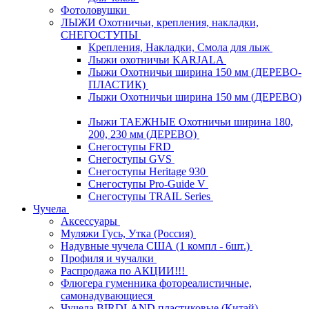
Фотоловушки
ЛЫЖИ Охотничьи, крепления, накладки,
СНЕГОСТУПЫ
Крепления, Накладки, Смола для лыж
Лыжи охотничьи KARJALA
Лыжи Охотничьи ширина 150 мм (ДЕРЕВО-
ПЛАСТИК)
Лыжи Охотничьи ширина 150 мм (ДЕРЕВО)
Лыжи ТАЕЖНЫЕ Охотничьи ширина 180,
200, 230 мм (ДЕРЕВО)
Снегоступы FRD
Снегоступы GVS
Снегоступы Heritage 930
Снегоступы Pro-Guide V
Снегоступы TRAIL Series
Чучела
Аксессуары
Муляжи Гусь, Утка (Россия)
Надувные чучела США (1 компл - 6шт.)
Профиля и чучалки
Распродажа по АКЦИИ!!!
Флюгера гуменника фотореалистичные,
самонадувающиеся
Чучела BIRDLAND пластиковые (Китай)