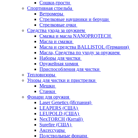
Сошки-трости
Спортивная стрельба
Ветромеры
Стрелковые наушники и беруши
Стрелковые очки
Средства ухода за оружием
Смазка и масла NANOPROTECH
Масла и смазки
Масла и средства BALLISTOL (Германия)
Масла, Средства по уходу за оружием
Наборы для чистки
Оружейная химия
Приспособления для чистки
Тепловизоры
Упоры для чистки и пристрелки
Мешки
Станки
Фонари для оружия
Laser Genetics (Испания)
LEAPERS (США)
LEUPOLD (США)
NexTORCH (Китай)
Surefire (США)
Аксессуары
Подствольные фонари