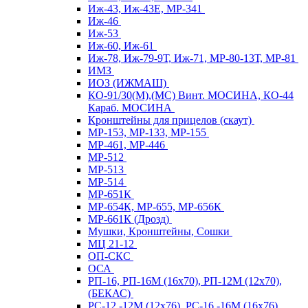
Иж-43, Иж-43Е, МР-341
Иж-46
Иж-53
Иж-60, Иж-61
Иж-78, Иж-79-9Т, Иж-71, МР-80-13Т, МР-81
ИМЗ
ИОЗ (ИЖМАШ)
КО-91/30(М),(МС) Винт. МОСИНА, КО-44
Караб. МОСИНА
Кронштейны для прицелов (скаут)
МР-153, МР-133, МР-155
МР-461, МР-446
МР-512
МР-513
МР-514
МР-651К
МР-654К, МР-655, МР-656К
МР-661К (Дрозд)
Мушки, Кронштейны, Сошки
МЦ 21-12
ОП-СКС
ОСА
РП-16, РП-16М (16х70), РП-12М (12х70),
(БЕКАС)
РС-12,-12М (12х76), РС-16,-16М (16х76)