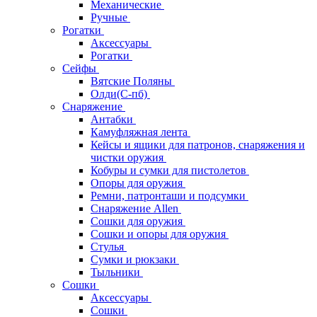
Механические
Ручные
Рогатки
Аксессуары
Рогатки
Сейфы
Вятские Поляны
Олди(С-пб)
Снаряжение
Антабки
Камуфляжная лента
Кейсы и ящики для патронов, снаряжения и
чистки оружия
Кобуры и сумки для пистолетов
Опоры для оружия
Ремни, патронташи и подсумки
Снаряжение Allen
Сошки для оружия
Сошки и опоры для оружия
Стулья
Сумки и рюкзаки
Тыльники
Сошки
Аксессуары
Сошки