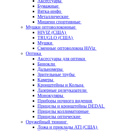
Аксессуары
Бумажные
Вятка-инфо
Металлические
Мишени спортивные
Мушки оптоволоконные
HIVIZ (США)
TRUGLO (США)
Мушки
Сменные оптоволокна HiViz
Оптика
Аксессуары для оптики
Бинокли
Дальномеры
Зрительные трубы
Камеры
Кронштейны и Кольца
Лазерные целеуказатели
Монокуляры
Приборы ночного видения
Прицелы и кронштейны DEDAL
Прицелы коллиматорные
Прицелы оптические
Оружейный тюнинг
Ложа и приклады ATI (США)