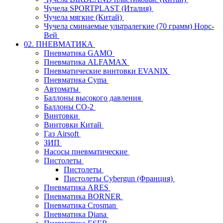
Чучела SPORTPLAST (Италия)
Чучела мягкие (Китай)
Чучела сминаемые ультралегкие (70 грамм) Норс-
Вей
02. ПНЕВМАТИКА
Пневматика GAMO
Пневматика ALFAMAX
Пневматические винтовки EVANIX
Пневматика Cyma
Автоматы
Баллоны высокого давления
Баллоны СО-2
Винтовки
Винтовки Китай
Газ Airsoft
ЗИП
Насосы пневматические
Пистолеты
Пистолеты
Пистолеты Cybergun (Франция)
Пневматика ARES
Пневматика BORNER
Пневматика Crosman
Пневматика Diana