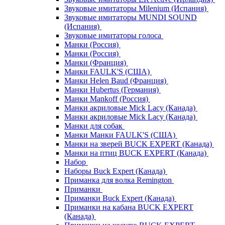
Звуковые имитаторы Milenium (Испания)
Звуковые имитаторы MUNDI SOUND
(Испания)
Звуковые имитаторы голоса
Манки (Россия)
Манки (Россия)
Манки (Франция)
Манки FAULK'S (США)
Манки Helen Baud (Франция)
Манки Hubertus (Германия)
Манки Mankoff (Россия)
Манки акриловые Mick Lacy (Канада)
Манки акриловые Mick Lacy (Канада)
Манки для собак
Манки Манки FAULK'S (США)
Манки на зверей BUCK EXPERT (Канада)
Манки на птиц BUCK EXPERT (Канада)
Набор
Наборы Buck Expert (Канада)
Приманка для волка Remington
Приманки
Приманки Buck Expert (Канада)
Приманки на кабана BUCK EXPERT
(Канада)