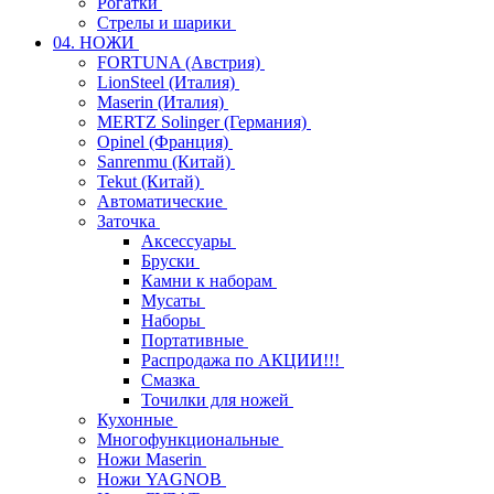
Рогатки
Стрелы и шарики
04. НОЖИ
FORTUNA (Австрия)
LionSteel (Италия)
Maserin (Италия)
MERTZ Solinger (Германия)
Opinel (Франция)
Sanrenmu (Китай)
Tekut (Китай)
Автоматические
Заточка
Аксессуары
Бруски
Камни к наборам
Мусаты
Наборы
Портативные
Распродажа по АКЦИИ!!!
Смазка
Точилки для ножей
Кухонные
Многофункциональные
Ножи Maserin
Ножи YAGNOB