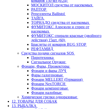
комаров 150 мл (6/24)
МОСКИТОЛ средства от насекомых
РАПТОР
Репелленты Ballistol
ТАЙГА
ТОРНАДО средства от насекомых
ФУМИТОКС Аэрозоли и спреи от
насекомых
ФУМИТОКС спирали красные (двойного
действия) 15шт. (60)
Браслеты от комаров BUG STOP
РЕФТАМИД
Средства подачи сигналов SOS
Пиротехника
Сигнальное Оружие
Фонари, Фары, Прожекторы
Фонари и фары ЛУЧ
Фары галогеновые
Фонари MELLERT (Германия)
Фонари NexTORCH
Фонари кемпинговые
Фонари налобные
Химические грелки одноразовые
12. ТОВАРЫ ДЛЯ СОБАК
13. РЫБАЛКА