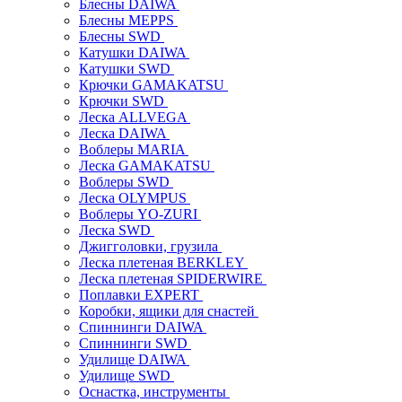
Блесны DAIWA
Блесны MEPPS
Блесны SWD
Катушки DAIWA
Катушки SWD
Крючки GAMAKATSU
Крючки SWD
Леска ALLVEGA
Леска DAIWA
Воблеры MARIA
Леска GAMAKATSU
Воблеры SWD
Леска OLYMPUS
Воблеры YO-ZURI
Леска SWD
Джигголовки, грузила
Леска плетеная BERKLEY
Леска плетеная SPIDERWIRE
Поплавки EXPERT
Коробки, ящики для снастей
Спиннинги DAIWA
Спиннинги SWD
Удилище DAIWA
Удилище SWD
Оснастка, инструменты