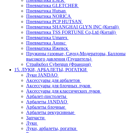
Пневматика ESER
Пневматика GLETCHER
Пневматика Hutsan
Пневматика NORICA
Пневматика PCP HUTSAN
Пневматика SHANGHAI GLYN INC (Китай)
Пневматика TSS FORTUNE Co,Ltd (Китай)
Пневматика Umarex
Пневматика Аникс
Пневматика Ижевск
Пружины газовые, Саунд-Модераторы, Баллоны
высокого давления (Глушитель)
Страйкбол Cybergun (Франция)
15. ЛУКИ, АРБАЛЕТЫ, РОГАТКИ
Луки JANDAO
Аксессуары для арбалетов
Аксессуары для блочных луков
Аксессуары для классических луков
Арбалет-пистолеты
Арбалеты JANDAO
Арбалеты блочные
Арбалеты рекурсивные
Запчасти
Луки
Луки, арбалеты, рогатки