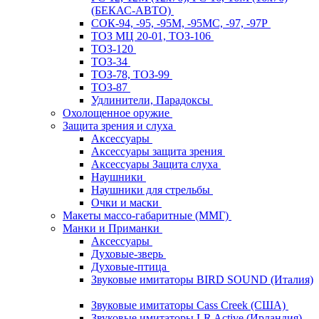
(БЕКАС-АВТО)
СОК-94, -95, -95М, -95МС, -97, -97Р
ТОЗ МЦ 20-01, ТОЗ-106
ТОЗ-120
ТОЗ-34
ТОЗ-78, ТОЗ-99
ТОЗ-87
Удлинители, Парадоксы
Охолощенное оружие
Защита зрения и слуха
Аксессуары
Аксессуары защита зрения
Аксессуары Защита слуха
Наушники
Наушники для стрельбы
Очки и маски
Макеты массо-габаритные (ММГ)
Манки и Приманки
Аксессуары
Духовые-зверь
Духовые-птица
Звуковые имитаторы BIRD SOUND (Италия)
Звуковые имитаторы Cass Creek (США)
Звуковые имитаторы LR Active (Ирландия)