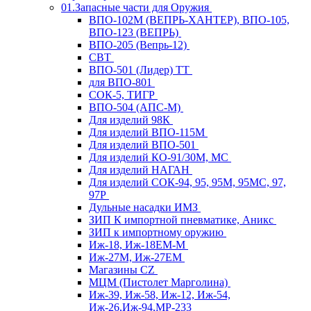
01.Запасные части для Оружия
ВПО-102М (ВЕПРЬ-ХАНТЕР), ВПО-105,
ВПО-123 (ВЕПРЬ)
ВПО-205 (Вепрь-12)
СВТ
ВПО-501 (Лидер) ТТ
для ВПО-801
СОК-5, ТИГР
ВПО-504 (АПС-М)
Для изделий 98К
Для изделий ВПО-115М
Для изделий ВПО-501
Для изделий КО-91/30М, МС
Для изделий НАГАН
Для изделий СОК-94, 95, 95М, 95МС, 97,
97Р
Дульные насадки ИМЗ
ЗИП К импортной пневматике, Аникс
ЗИП к импортному оружию
Иж-18, Иж-18ЕМ-М
Иж-27М, Иж-27ЕМ
Магазины CZ
МЦМ (Пистолет Марголина)
Иж-39, Иж-58, Иж-12, Иж-54,
Иж-26,Иж-94,МР-233