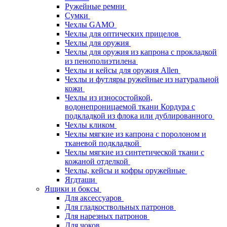
Ружейные ремни
Сумки
Чехлы GAMO
Чехлы для оптических прицелов
Чехлы для оружия
Чехлы для оружия из капрона с прокладкой
из пенополиэтилена
Чехлы и кейсы для оружия Allen
Чехлы и футляры ружейные из натуральной
кожи
Чехлы из износостойкой,
водонепроницаемой ткани Кордура с
подкладкой из флока или дублированного
Чехлы кликом
Чехлы мягкие из капрона с поролоном и
тканевой подкладкой
Чехлы мягкие из синтетической ткани с
кожаной отделкой
Чехлы, кейсы и кофры оружейные
Ягдташи
Ящики и боксы
Для аксессуаров
Для гладкоствольных патронов
Для нарезных патронов
Для чоков