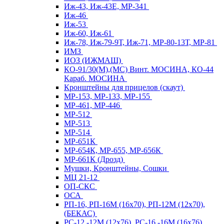
Иж-43, Иж-43Е, МР-341
Иж-46
Иж-53
Иж-60, Иж-61
Иж-78, Иж-79-9Т, Иж-71, МР-80-13Т, МР-81
ИМЗ
ИОЗ (ИЖМАШ)
КО-91/30(М),(МС) Винт. МОСИНА, КО-44
Караб. МОСИНА
Кронштейны для прицелов (скаут)
МР-153, МР-133, МР-155
МР-461, МР-446
МР-512
МР-513
МР-514
МР-651К
МР-654К, МР-655, МР-656К
МР-661К (Дрозд)
Мушки, Кронштейны, Сошки
МЦ 21-12
ОП-СКС
ОСА
РП-16, РП-16М (16х70), РП-12М (12х70),
(БЕКАС)
РС-12,-12М (12х76), РС-16,-16М (16х76)