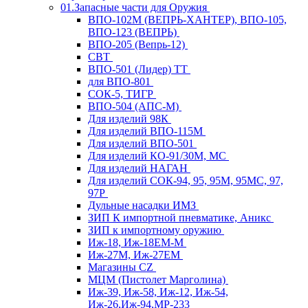
01.Запасные части для Оружия
ВПО-102М (ВЕПРЬ-ХАНТЕР), ВПО-105,
ВПО-123 (ВЕПРЬ)
ВПО-205 (Вепрь-12)
СВТ
ВПО-501 (Лидер) ТТ
для ВПО-801
СОК-5, ТИГР
ВПО-504 (АПС-М)
Для изделий 98К
Для изделий ВПО-115М
Для изделий ВПО-501
Для изделий КО-91/30М, МС
Для изделий НАГАН
Для изделий СОК-94, 95, 95М, 95МС, 97,
97Р
Дульные насадки ИМЗ
ЗИП К импортной пневматике, Аникс
ЗИП к импортному оружию
Иж-18, Иж-18ЕМ-М
Иж-27М, Иж-27ЕМ
Магазины CZ
МЦМ (Пистолет Марголина)
Иж-39, Иж-58, Иж-12, Иж-54,
Иж-26,Иж-94,МР-233