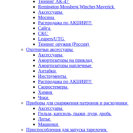
Тюнинг АК-47
Remington,Mossberg,Wincher,Maverick
Аксессуары
Мосина
Распродажа по АКЦИИ!!!
Сайга
СКС
Leapers/UTG
Тюнинг оружия (Россия)
Охотничьи аксессуары
Аксессуары
Амортизаторы на приклад
Амортизаторы наплечные
Антабки
Инструменты
Распродажа по АКЦИИ!!!
Скоростемеры
Химия
Чоки
Приборы для снаряжения патронов и расходники
Аксессуары
Гильза, капсюль, пыжи, пуля, дробь
Литье
Машинки
Приспособления для запуска тарелочек