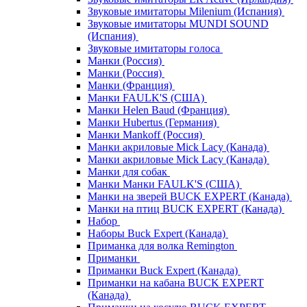
Звуковые имитаторы Milenium (Испания)
Звуковые имитаторы MUNDI SOUND
(Испания)
Звуковые имитаторы голоса
Манки (Россия)
Манки (Россия)
Манки (Франция)
Манки FAULK'S (США)
Манки Helen Baud (Франция)
Манки Hubertus (Германия)
Манки Mankoff (Россия)
Манки акриловые Mick Lacy (Канада)
Манки акриловые Mick Lacy (Канада)
Манки для собак
Манки Манки FAULK'S (США)
Манки на зверей BUCK EXPERT (Канада)
Манки на птиц BUCK EXPERT (Канада)
Набор
Наборы Buck Expert (Канада)
Приманка для волка Remington
Приманки
Приманки Buck Expert (Канада)
Приманки на кабана BUCK EXPERT
(Канада)