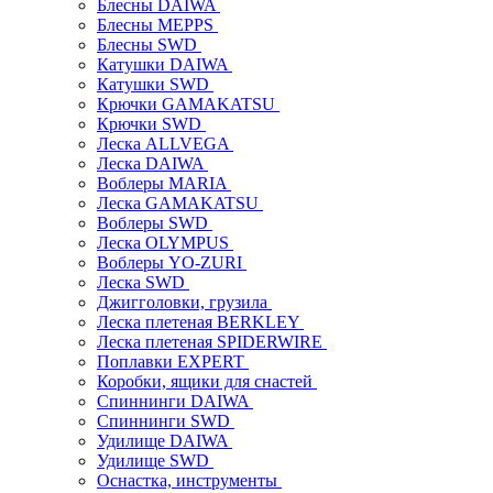
Блесны DAIWA
Блесны MEPPS
Блесны SWD
Катушки DAIWA
Катушки SWD
Крючки GAMAKATSU
Крючки SWD
Леска ALLVEGA
Леска DAIWA
Воблеры MARIA
Леска GAMAKATSU
Воблеры SWD
Леска OLYMPUS
Воблеры YO-ZURI
Леска SWD
Джигголовки, грузила
Леска плетеная BERKLEY
Леска плетеная SPIDERWIRE
Поплавки EXPERT
Коробки, ящики для снастей
Спиннинги DAIWA
Спиннинги SWD
Удилище DAIWA
Удилище SWD
Оснастка, инструменты