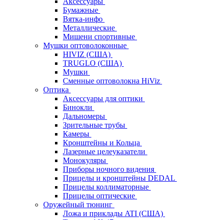
Аксессуары
Бумажные
Вятка-инфо
Металлические
Мишени спортивные
Мушки оптоволоконные
HIVIZ (США)
TRUGLO (США)
Мушки
Сменные оптоволокна HiViz
Оптика
Аксессуары для оптики
Бинокли
Дальномеры
Зрительные трубы
Камеры
Кронштейны и Кольца
Лазерные целеуказатели
Монокуляры
Приборы ночного видения
Прицелы и кронштейны DEDAL
Прицелы коллиматорные
Прицелы оптические
Оружейный тюнинг
Ложа и приклады ATI (США)