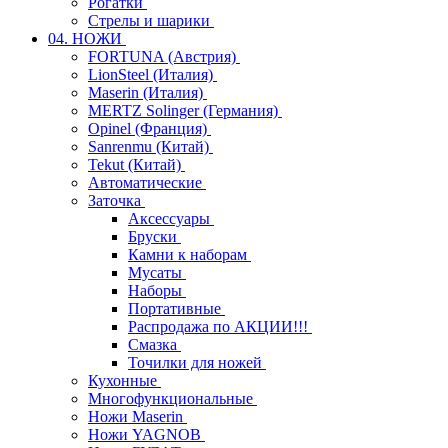
Рогатки
Стрелы и шарики
04. НОЖИ
FORTUNA (Австрия)
LionSteel (Италия)
Maserin (Италия)
MERTZ Solinger (Германия)
Opinel (Франция)
Sanrenmu (Китай)
Tekut (Китай)
Автоматические
Заточка
Аксессуары
Бруски
Камни к наборам
Мусаты
Наборы
Портативные
Распродажа по АКЦИИ!!!
Смазка
Точилки для ножей
Кухонные
Многофункциональные
Ножи Maserin
Ножи YAGNOB