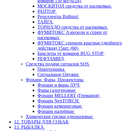
комаров 150 мл (6/24)
МОСКИТОЛ средства от насекомых
РАПТОР
Репелленты Ballistol
ТАЙГА
ТОРНАДО средства от насекомых
ФУМИТОКС Аэрозоли и спреи от
насекомых
ФУМИТОКС спирали красные (двойного
действия) 15шт. (60)
Браслеты от комаров BUG STOP
РЕФТАМИД
Средства подачи сигналов SOS
Пиротехника
Сигнальное Оружие
Фонари, Фары, Прожекторы
Фонари и фары ЛУЧ
Фары галогеновые
Фонари MELLERT (Германия)
Фонари NexTORCH
Фонари кемпинговые
Фонари налобные
Химические грелки одноразовые
12. ТОВАРЫ ДЛЯ СОБАК
13. РЫБАЛКА