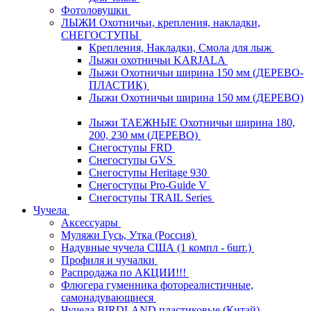
Фотоловушки
ЛЫЖИ Охотничьи, крепления, накладки,
СНЕГОСТУПЫ
Крепления, Накладки, Смола для лыж
Лыжи охотничьи KARJALA
Лыжи Охотничьи ширина 150 мм (ДЕРЕВО-
ПЛАСТИК)
Лыжи Охотничьи ширина 150 мм (ДЕРЕВО)
Лыжи ТАЕЖНЫЕ Охотничьи ширина 180,
200, 230 мм (ДЕРЕВО)
Снегоступы FRD
Снегоступы GVS
Снегоступы Heritage 930
Снегоступы Pro-Guide V
Снегоступы TRAIL Series
Чучела
Аксессуары
Муляжи Гусь, Утка (Россия)
Надувные чучела США (1 компл - 6шт.)
Профиля и чучалки
Распродажа по АКЦИИ!!!
Флюгера гуменника фотореалистичные,
самонадувающиеся
Чучела BIRDLAND пластиковые (Китай)