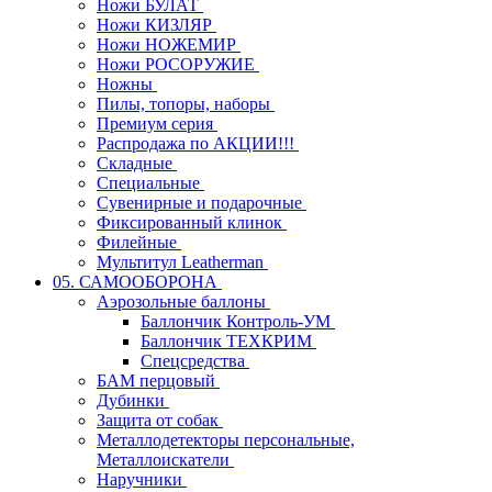
Ножи БУЛАТ
Ножи КИЗЛЯР
Ножи НОЖЕМИР
Ножи РОСОРУЖИЕ
Ножны
Пилы, топоры, наборы
Премиум серия
Распродажа по АКЦИИ!!!
Складные
Специальные
Сувенирные и подарочные
Фиксированный клинок
Филейные
Мультитул Leatherman
05. САМООБОРОНА
Аэрозольные баллоны
Баллончик Контроль-УМ
Баллончик ТЕХКРИМ
Спецсредства
БАМ перцовый
Дубинки
Защита от собак
Металлодетекторы персональные,
Металлоискатели
Наручники