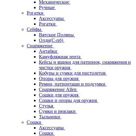
Механические
Ручные
Рогатки
Аксессуары
Рогатки
Сейфы
Вятские Поляны
Олди(С-пб)
Снаряжение
Антабки
Камуфляжная лента
Кейсы и ящики для патронов, снаряжения и
чистки оружия
Кобуры и сумки для пистолетов
Опоры для оружия
Ремни, патронташи и подсумки
Снаряжение Allen
Сошки для оружия
Сошки и опоры для оружия
Стулья
Сумки и рюкзаки
Тыльники
Сошки
Аксессуары
Сошки