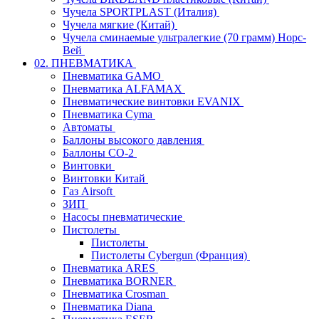
Чучела SPORTPLAST (Италия)
Чучела мягкие (Китай)
Чучела сминаемые ультралегкие (70 грамм) Норс-
Вей
02. ПНЕВМАТИКА
Пневматика GAMO
Пневматика ALFAMAX
Пневматические винтовки EVANIX
Пневматика Cyma
Автоматы
Баллоны высокого давления
Баллоны СО-2
Винтовки
Винтовки Китай
Газ Airsoft
ЗИП
Насосы пневматические
Пистолеты
Пистолеты
Пистолеты Cybergun (Франция)
Пневматика ARES
Пневматика BORNER
Пневматика Crosman
Пневматика Diana