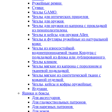
Ружейные ремни
Сумки
Чехлы GAMO
Чехлы для оптических прицелов
Чехлы для оружия
Чехлы для оружия из капрона с прокладкой
из пенополиэтилена
Чехлы и кейсы для оружия Allen
Чехлы и футляры ружейные из натуральной
кожи
Чехлы из износостойкой,
водонепроницаемой ткани Кордура с
подкладкой из флока или дублированного
Чехлы кликом
Чехлы мягкие из капрона с поролоном и
тканевой подкладкой
Чехлы мягкие из синтетической ткани с
кожаной отделкой
Чехлы, кейсы и кофры оружейные
Ягдташи
Ящики и боксы
Для аксессуаров
Для гладкоствольных патронов
Для нарезных патронов
Для чоков