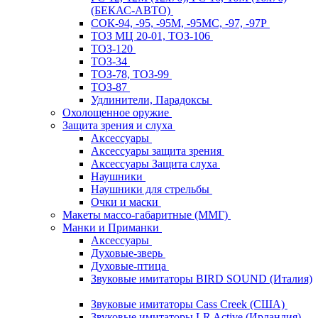
(БЕКАС-АВТО)
СОК-94, -95, -95М, -95МС, -97, -97Р
ТОЗ МЦ 20-01, ТОЗ-106
ТОЗ-120
ТОЗ-34
ТОЗ-78, ТОЗ-99
ТОЗ-87
Удлинители, Парадоксы
Охолощенное оружие
Защита зрения и слуха
Аксессуары
Аксессуары защита зрения
Аксессуары Защита слуха
Наушники
Наушники для стрельбы
Очки и маски
Макеты массо-габаритные (ММГ)
Манки и Приманки
Аксессуары
Духовые-зверь
Духовые-птица
Звуковые имитаторы BIRD SOUND (Италия)
Звуковые имитаторы Cass Creek (США)
Звуковые имитаторы LR Active (Ирландия)