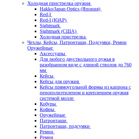
Холодная пристрелка оружия
Hakko/Japan Optics (Япония)
Red-I
Red-I (ЮАР)
Sightmark
Sightmark (США)
Холодная пристрелка
Чехлы, Кейсы, Патронташи, Подсумки, Ремни
Оружейные
Аксессуары
Для любого двуствольного ружья в
разобранном виде с длиной стволов до 760
мм
Кейсы
Кейсы для оружия
Кейсы прямоугольной формы из капрона с
пенополиэтиленом и креплением оружия
системой молле
Кобуры
Кофры
Оружейные
Патронташи
Патронташи, подсумки
Ремни
Ремни