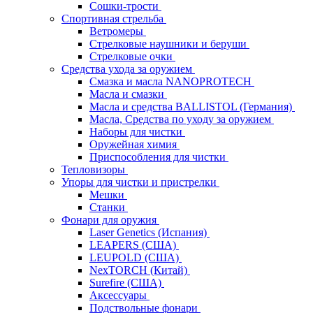
Сошки-трости
Спортивная стрельба
Ветромеры
Стрелковые наушники и беруши
Стрелковые очки
Средства ухода за оружием
Смазка и масла NANOPROTECH
Масла и смазки
Масла и средства BALLISTOL (Германия)
Масла, Средства по уходу за оружием
Наборы для чистки
Оружейная химия
Приспособления для чистки
Тепловизоры
Упоры для чистки и пристрелки
Мешки
Станки
Фонари для оружия
Laser Genetics (Испания)
LEAPERS (США)
LEUPOLD (США)
NexTORCH (Китай)
Surefire (США)
Аксессуары
Подствольные фонари