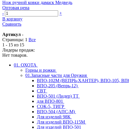
Нож ручной ковки дамаск Медведь
Оптовая цена
-
+
В корзину
Сравнить
Артикул
-
Страницы:
1
Все
1 - 15 из 15
Лидеры продаж:
Нет товаров.
01. ОХОТА
Горны и рожки
01.Запасные части для Оружия
ВПО-102М (ВЕПРЬ-ХАНТЕР), ВПО-105, ВП
ВПО-205 (Вепрь-12)
СВТ
ВПО-501 (Лидер) ТТ
для ВПО-801
СОК-5, ТИГР
ВПО-504 (АПС-М)
Для изделий 98К
Для изделий ВПО-115М
Для изделий ВПО-501