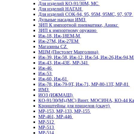
Для изделий КО-91/30М, МС
Для изделий НАГАН
Для изделий СОК-94, 95, 95М, 95МС, 97, 97Р
Дульные насадки ИМЗ
ЗИП К импортной пневматике, Аникс
ЗИП к импортному оружию
Иж-18, Иж-18ЕМ-М
Иж-27М, Иж-27ЕМ
Магазины CZ
МЦМ (Пистолет Марголина)
Иж-39, Иж-58, Иж-12, Иж-54, Иж-26,Иж-94,
Иж-43, Иж-43Е, МР-341
Иж-46
Иж-53
Иж-60, Иж-61
Иж-78, Иж-79-9Т, Иж-71, МР-80-13Т, МР-81
ИМЗ
ИОЗ (ИЖМАШ)
КО-91/30(М),(МС) Винт. МОСИНА, КО-44 
Кронштейны для прицелов (скаут)
МР-153, МР-133, МР-155
МР-461, МР-446
МР-512
МР-513
МР-514