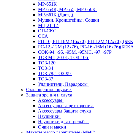
МР-651К
МР-654К, МР-655, МР-656К
МР-661К (Дрозд)
Мушки, Кронштейны, Сошки
МЦ 21-12
ОП-СКС
ОСА
РП-16, РП-16М (16х70), РП-12М (12х70), (Б
РС-12,-12М (12х76), РС-16,-16М (16х76)(Б
СОК-94, -95, -95М, -95МС, -97, -97Р
ТОЗ МЦ 20-01, ТОЗ-106
ТОЗ-120
ТОЗ-34
ТОЗ-78, ТОЗ-99
ТОЗ-87
Удлинители, Парадоксы
Охолощенное оружие
Защита зрения и слуха
Аксессуары
Аксессуары защита зрения
Аксессуары Защита слуха
Наушники
Наушники для стрельбы
Очки и маски
Макеты массо-габаритные (ММГ)