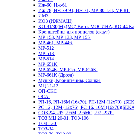
Иж-60, Иж-61
Иж-78, Иж-79-9Т, Иж-71, МР-80-13Т, МР-81
ИМЗ
ИОЗ (ИЖМАШ)
КО-91/30(М),(МС) Винт. МОСИНА, КО-44 
Кронштейны для прицелов (скаут)
МР-153, МР-133, МР-155
МР-461, МР-446
МР-512
МР-513
МР-514
МР-651К
МР-654К, МР-655, МР-656К
МР-661К (Дрозд)
Мушки, Кронштейны, Сошки
МЦ 21-12
ОП-СКС
ОСА
РП-16, РП-16М (16х70), РП-12М (12х70), (Б
РС-12,-12М (12х76), РС-16,-16М (16х76)(Б
СОК-94, -95, -95М, -95МС, -97, -97Р
ТОЗ МЦ 20-01, ТОЗ-106
ТОЗ-120
ТОЗ-34