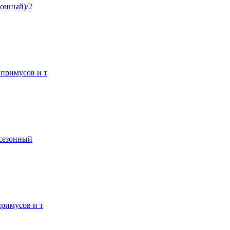
езонный)/2
 примусов и т
сесезонный
примусов и т