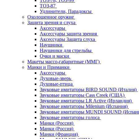
ТОЗ-78, ТОЗ-99
ТОЗ-87
Удлинители, Парадоксы
Охолощенное оружие
Защита зрения и слуха
Аксессуары
Аксессуары защита зрения
Аксессуары Защита слуха
Наушники
Наушники для стрельбы
Очки и маски
Макеты массо-габаритные (ММГ)
Манки и Приманки
Аксессуары
Духовые-зверь
Духовые-птица
Звуковые имитаторы BIRD SOUND (Италия)
Звуковые имитаторы Cass Creek (США)
Звуковые имитаторы LR Active (Ирландия)
Звуковые имитаторы Milenium (Испания)
Звуковые имитаторы MUNDI SOUND (Испан
Звуковые имитаторы голоса
Манки (Россия)
Манки (Россия)
Манки (Франция)