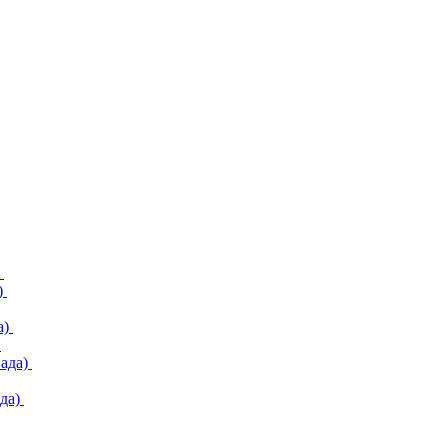
)
)
а)
)
ада)
да)