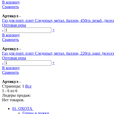
В корзину
Сравнить
Артикул
-
Газ для порт. плит Следопыт, метал. баллон, 450гр. резьб., (все
Оптовая цена
-
+
В корзину
Сравнить
Артикул
-
Газ для порт. плит Следопыт, метал. баллон, 220гр. цанг. (всес
Оптовая цена
-
+
В корзину
Сравнить
Артикул
-
Страницы:
1
Все
1 - 6 из 6
Лидеры продаж:
Нет товаров.
01. ОХОТА
Горны и рожки