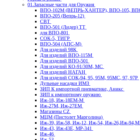
01.Запасные части для Оружия
ВПО-102М (ВЕПРЬ-ХАНТЕР), ВПО-105, ВП
ВПО-205 (Вепрь-12)
СВТ
ВПО-501 (Лидер) ТТ
для ВПО-801
СОК-5, ТИГР
ВПО-504 (АПС-М)
Для изделий 98К
Для изделий ВПО-115М
Для изделий ВПО-501
Для изделий КО-91/30М, МС
Для изделий НАГАН
Для изделий СОК-94, 95, 95М, 95МС, 97, 97Р
Дульные насадки ИМЗ
ЗИП К импортной пневматике, Аникс
ЗИП к импортному оружию
Иж-18, Иж-18ЕМ-М
Иж-27М, Иж-27ЕМ
Магазины CZ
МЦМ (Пистолет Марголина)
Иж-39, Иж-58, Иж-12, Иж-54, Иж-26,Иж-94,
Иж-43, Иж-43Е, МР-341
Иж-46
Иж-53