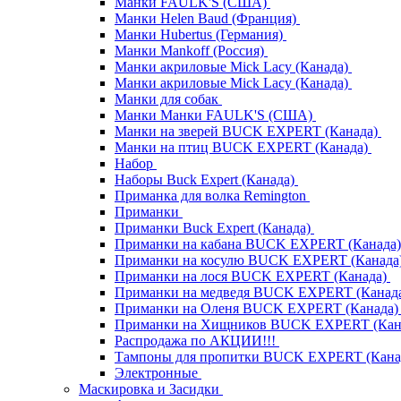
Манки FAULK'S (США)
Манки Helen Baud (Франция)
Манки Hubertus (Германия)
Манки Mankoff (Россия)
Манки акриловые Mick Lacy (Канада)
Манки акриловые Mick Lacy (Канада)
Манки для собак
Манки Манки FAULK'S (США)
Манки на зверей BUCK EXPERT (Канада)
Манки на птиц BUCK EXPERT (Канада)
Набор
Наборы Buck Expert (Канада)
Приманка для волка Remington
Приманки
Приманки Buck Expert (Канада)
Приманки на кабана BUCK EXPERT (Канада
Приманки на косулю BUCK EXPERT (Канада
Приманки на лося BUCK EXPERT (Канада)
Приманки на медведя BUCK EXPERT (Канад
Приманки на Оленя BUCK EXPERT (Канада
Приманки на Хищников BUCK EXPERT (Кан
Распродажа по АКЦИИ!!!
Тампоны для пропитки BUCK EXPERT (Кана
Электронные
Маскировка и Засидки