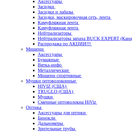
Аксессуары
Засидки
Засидки и лабазы
Засидки, маскировочная сеть, лента
Камуфляжная лента
Камуфляжная лента
Нейтрализаторы
Нейтрализаторы запаха BUCK EXPERT (Кана
Распродажа по АКЦИИ!!!
Мишени
Аксессуары
Бумажные
Вятка-инфо
Металлические
Мишени спортивные
Мушки оптоволоконные
HIVIZ (США)
TRUGLO (США)
Мушки
Сменные оптоволокна HiViz
Оптика
Аксессуары для оптики
Бинокли
Дальномеры
Зрительные трубы